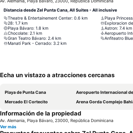
Av. Alemania, Playa Bávaro, 23000, República Dominicana
Distancia desde Zel Punta Cana, All Suites - All inclusive
Theatre & Entertainement Center
:
0.6
km
Playa Princess
28
:
1.7
km
Exploracion de
Playa Bávaro
:
1.8
km
Astron
:
7.4
km
Chocolate
:
2.1
km
Gran Teatro Bávaro
:
2.4
km
Anfiteatro Blue
Manatí Park - Cerrado
:
3.2
km
Echa un vistazo a atracciones cercanas
Playa de Punta Cana
Aeropuerto Internacional de Punta 
Mercado El Cortecito
Arena Gorda Complejo Bahia Principe Ba
Información de la propiedad
Av. Alemania, Playa Bávaro, 23000, República Dominicana
Ver más