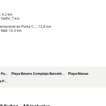
:
4.2
km
 Delfin
:
7
km
Aeropuerto Internacional de Punta Cana
:
12.8
km
 Mall
:
13.3
km
Ampliar mapa
Cana
Playa Bávaro Complejo Barceló Bávaro
Playa Macao
varo