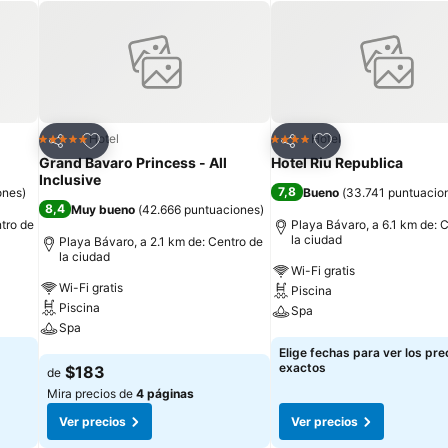
Agregar a favoritos
Agregar a favorit
Hotel
Hotel
5 Estrellas
4 Estrellas
Compartir
Compartir
Grand Bavaro Princess - All
Hotel Riu Republica
Inclusive
7,8
ones
)
Bueno
(
33.741 puntuacio
8,4
Muy bueno
(
42.666 puntuaciones
)
tro de
Playa Bávaro, a 6.1 km de: 
la ciudad
Playa Bávaro, a 2.1 km de: Centro de
la ciudad
Wi-Fi gratis
Wi-Fi gratis
Piscina
Piscina
Spa
Spa
Ver precios
Elige fechas para ver los pre
Ver precios
exactos
$183
de
Mira precios de
4 páginas
Ver precios
Ver precios