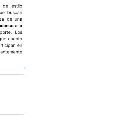
 de estilo
e buscan
oza de una
 acceso a la
porte. Los
que cuenta
rticipar en
stantemente
rticular el
 mejorada,
ón
para una