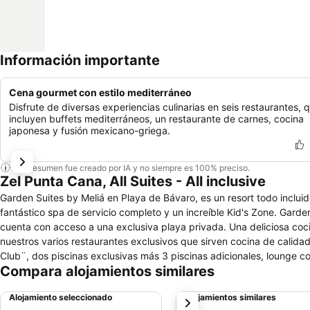
Información importante
Cena gourmet con estilo mediterráneo
Disfrute de diversas experiencias culinarias en seis restaurantes, 
incluyen buffets mediterráneos, un restaurante de carnes, cocina
japonesa y fusión mexicano-griega.
Este resumen fue creado por IA y no siempre es 100% preciso.
Zel Punta Cana, All Suites - All inclusive
Garden Suites by Meliá en Playa de Bávaro, es un resort todo incluido
fantástico spa de servicio completo y un increíble Kid's Zone. Gard
cuenta con acceso a una exclusiva playa privada. Una deliciosa coc
nuestros varios restaurantes exclusivos que sirven cocina de calidad
Club¨, dos piscinas exclusivas más 3 piscinas adicionales, lounge c
Compara alojamientos similares
piscina privada ofreciendo comodidades exclusivas en la habitación
creen recuerdos inolvidables de Punta Cana.
Alojamiento seleccionado
Alojamientos similares
siguiente