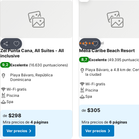
Agregar a favoritos
Agregar a favoritos
Hotel
Hotel
5 Estrellas
Compartir
Compartir
Zel Punta Cana, All Suites - All
Meliá Caribe Beach Resort
inclusive
8,7
Excelente
(
49.395 puntuaci
9,2
Excelente
(
16.630 puntuaciones
)
Playa Bávaro, a 4.8 km de: Cen
la ciudad
Playa Bávaro, República
Dominicana
Wi-Fi gratis
Wi-Fi gratis
Piscina
Piscina
Spa
Spa
Ver precios
$305
de
Ver precios
$298
de
Mira precios de
4 páginas
Mira precios de
6 páginas
Ver precios
Ver precios