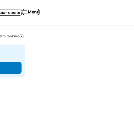
Menú
iciar sesión
tro ranking