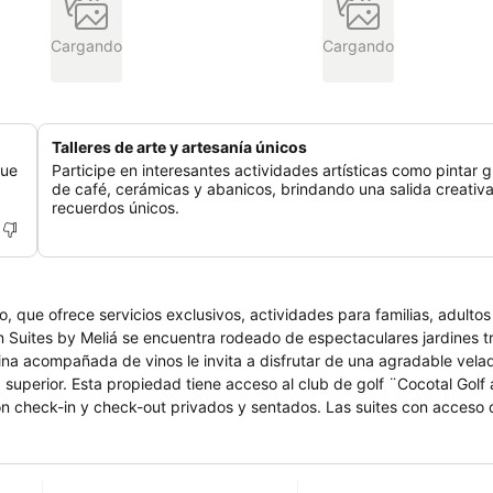
Cargando
Cargando
Talleres de arte y artesanía únicos
que
Participe en interesantes actividades artísticas como pintar 
de café, cerámicas y abanicos, brindando una salida creativa
recuerdos únicos.
, que ofrece servicios exclusivos, actividades para familias, adultos
en Suites by Meliá se encuentra rodeado de espectaculares jardines t
ina acompañada de vinos le invita a disfrutar de una agradable vela
 superior. Esta propiedad tiene acceso al club de golf ¨Cocotal Golf
on check-in y check-out privados y sentados. Las suites con acceso 
, actividades fantásticas garantizan una aventura maravillosa para 