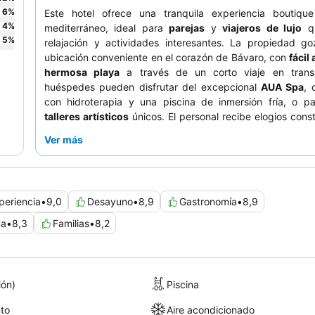
6
%
Este hotel ofrece una tranquila experiencia boutique
4
%
mediterráneo, ideal para
parejas
y
viajeros de lujo
qu
5
%
relajación y actividades interesantes. La propiedad g
ubicación conveniente en el corazón de Bávaro, con
fácil
hermosa playa
a través de un corto viaje en trans
huéspedes pueden disfrutar del excepcional
AUA Spa
, 
con hidroterapia y una piscina de inmersión fría, o pa
talleres artísticos
únicos. El personal recibe elogios con
por su atención y la
sensacional gastronomía
, en pa
Ver más
variado y saludable desayuno bufé. Para una estancia
considere reservar una habitación con
jacuzzi en el balc
experiencia verdaderamente lujosa.
periencia
•
9,0
Desayuno
•
8,9
Gastronomía
•
8,9
na
•
8,3
Familias
•
8,2
ión)
Piscina
to
Aire acondicionado