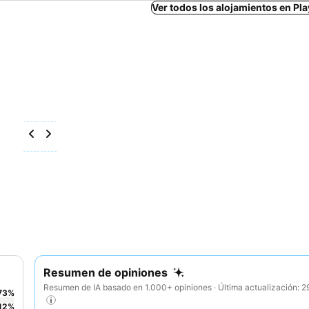
Ver todos los alojamientos en Pl
Resumen de opiniones
Resumen de IA basado en 1.000+ opiniones · Última actualización: 
73
%
12
%