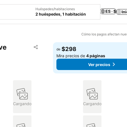
Huéspedes/habitaciones
ES · $
In
2 huéspedes, 1 habitación
Cómo los pagos afectan nues
ive
Agregar a favoritos
$298
de
Compartir
Mira precios de
4 páginas
Ver precios
Cargando
Cargando