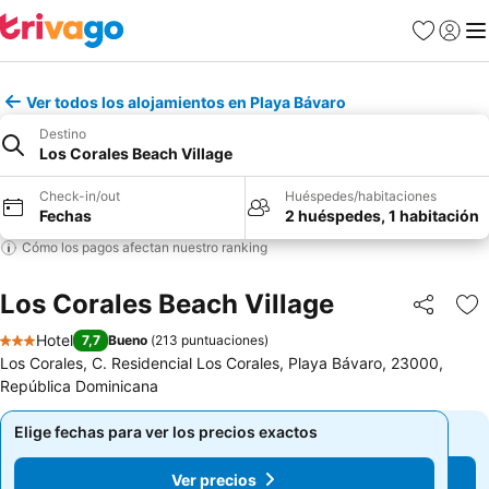
Favoritos
Iniciar 
Me
Ver todos los alojamientos en Playa Bávaro
Destino
Los Corales Beach Village
Check-in/out
Huéspedes/habitaciones
Fechas
2 huéspedes, 1 habitación
Cómo los pagos afectan nuestro ranking
Los Corales Beach Village
Compartir
Ag
Hotel
7,7
Bueno
(
213 puntuaciones
)
3 Estrellas
Los Corales, C. Residencial Los Corales, Playa Bávaro, 23000,
República Dominicana
Elige fechas para ver los precios exactos
Elige fechas para ver los precios exactos
Ver precios
Ver precios