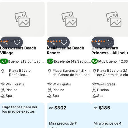
Hotel
Hotel
Hotel
3 Estrellas
5 Estrellas
5 Estrellas
Compartir
Agregar a favoritos
Compartir
Agregar a favoritos
Compartir
Agregar 
Los Corales Beach
Meliá Caribe Beach
Grand Bavaro
Village
Resort
Princess - All Incl
7,7
8,7
8,4
Bueno
(
213 puntuaciones
)
Excelente
(
49.395 puntuaciones
Muy bueno
)
(
42.66
Playa Bávaro,
Playa Bávaro, a 4.8 km
Playa Bávaro, a 2.
República
de: Centro de la ciudad
de: Centro de la ci
Dominicana
Wi-Fi gratis
Wi-Fi gratis
Wi-Fi gratis
Piscina
Piscina
Piscina
Spa
Spa
Spa
Elige fechas para ver
$302
$185
de
de
los precios exactos
Mira precios de
7
Mira precios de
4