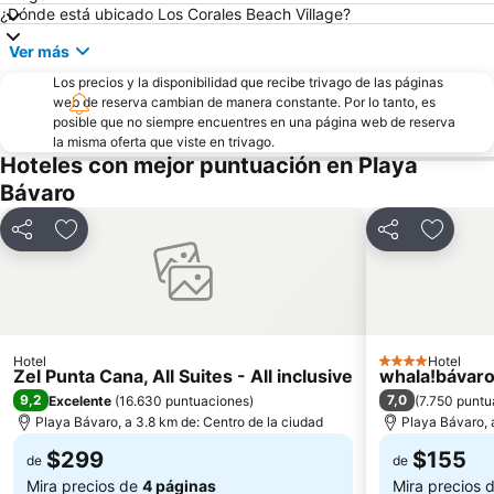
¿Dónde está ubicado Los Corales Beach Village?
Ver más
Los precios y la disponibilidad que recibe trivago de las páginas
web de reserva cambian de manera constante. Por lo tanto, es
posible que no siempre encuentres en una página web de reserva
la misma oferta que viste en trivago.
Hoteles con mejor puntuación en Playa
Bávaro
Compartir
Agregar a favoritos
Compartir
Agregar
Hotel
Hotel
4 Estrellas
Zel Punta Cana, All Suites - All inclusive
whala!bávar
9,2
7,0
Excelente
(
16.630 puntuaciones
)
(
7.750 puntu
Playa Bávaro, a 3.8 km de: Centro de la ciudad
Playa Bávaro, 
$299
$155
de
de
Mira precios de
4 páginas
Mira precios 