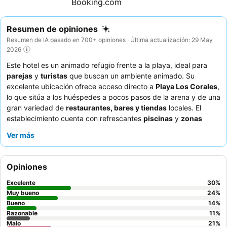
Resumen de opiniones
Resumen de IA basado en 700+ opiniones · Última actualización: 29 May
2026
Este hotel es un animado refugio frente a la playa, ideal para
parejas
y
turistas
que buscan un ambiente animado. Su
excelente ubicación ofrece acceso directo a
Playa Los Corales
,
lo que sitúa a los huéspedes a pocos pasos de la arena y de una
gran variedad de
restaurantes, bares y tiendas
locales. El
establecimiento cuenta con refrescantes
piscinas
y
zonas
ajardinadas
muy bien cuidadas para relajarse. Los huéspedes
Ver más
elogian constantemente al
personal, atento y profesional
, y el
delicioso y variado
desayuno
con zumos naturales y vistas al
mar es todo un punto a favor. Para disfrutar de una experiencia
Opiniones
realmente tranquila, considere la posibilidad de reservar una
villa con
vistas al mar
.
Excelente
30
%
Muy bueno
24
%
Bueno
14
%
Razonable
11
%
Malo
21
%