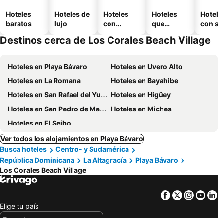
Hoteles
Hoteles de
Hoteles
Hoteles
Hote
baratos
lujo
con
que
con 
piscina
aceptan
Destinos cerca de Los Corales Beach Village
mascotas
Hoteles en Playa Bávaro
Hoteles en Uvero Alto
Hoteles en La Romana
Hoteles en Bayahibe
Hoteles en San Rafael del Yuma
Hoteles en Higüey
Hoteles en San Pedro de Macoris
Hoteles en Miches
Hoteles en El Seibo
Ver todos los alojamientos en Playa Bávaro
Busca hoteles
Centro- y Sudamérica
República Dominicana
La Altagracía
Playa Bávaro
Los Corales Beach Village
Facebook
Twitter
Insta
Yo
Elige tu país