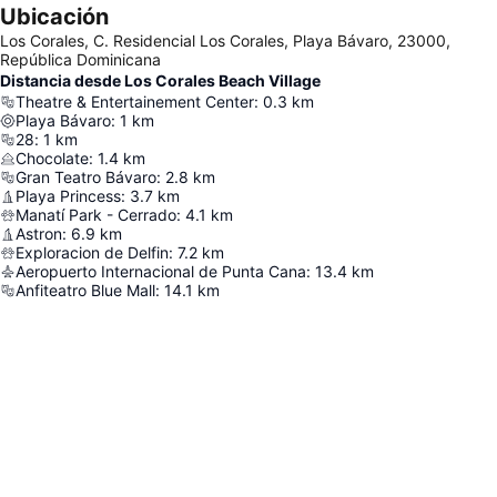
Ubicación
Los Corales, C. Residencial Los Corales, Playa Bávaro, 23000,
República Dominicana
Distancia desde Los Corales Beach Village
Theatre & Entertainement Center
:
0.3
km
Playa Bávaro
:
1
km
28
:
1
km
Chocolate
:
1.4
km
Gran Teatro Bávaro
:
2.8
km
Playa Princess
:
3.7
km
Manatí Park - Cerrado
:
4.1
km
Astron
:
6.9
km
Exploracion de Delfin
:
7.2
km
Aeropuerto Internacional de Punta Cana
:
13.4
km
Anfiteatro Blue Mall
:
14.1
km