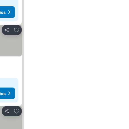
ios
Agregar a favoritos
Compartir
ios
Agregar a favoritos
Compartir