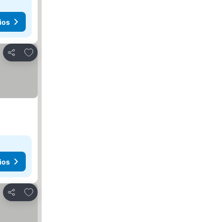
ios
Agregar a favoritos
Compartir
ios
Agregar a favoritos
Compartir