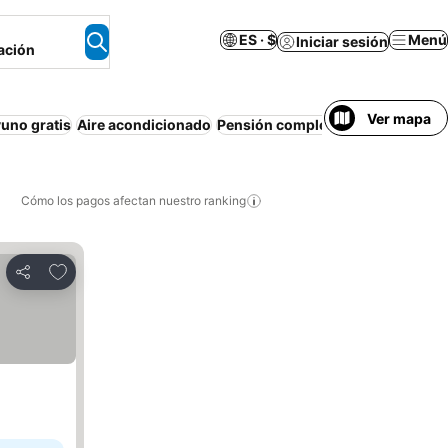
ES · $
Menú
Iniciar sesión
ación
Ver mapa
uno gratis
Aire acondicionado
Pensión completa
Apartamento 
Cómo los pagos afectan nuestro ranking
Agregar a favoritos
Compartir