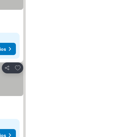
ios
Agregar a favoritos
Compartir
ios