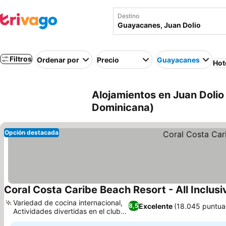
Destino
Filtros
Ordenar por
Precio
Guayacanes
Hot
Alojamientos en Juan Dolio
Dominicana)
Opción destacada
Coral Costa Caribe Beach Resort - All Inclusi
Variedad de cocina internacional,
Excelente
(18.045 puntua
8,5
Actividades divertidas en el club
infantil