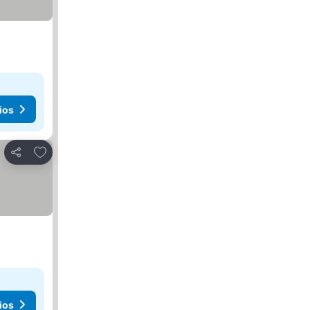
ios
Agregar a favoritos
Compartir
ios