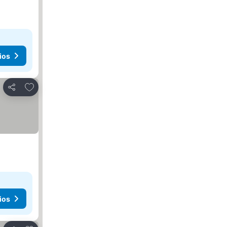
ios
Agregar a favoritos
Compartir
ios