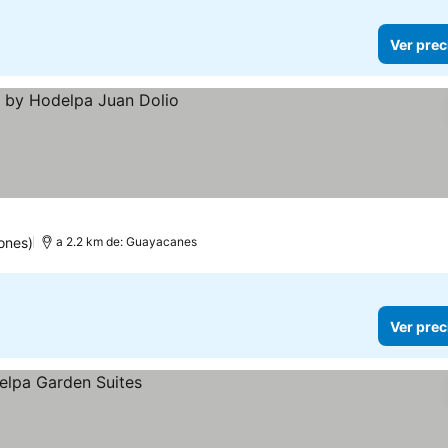
Ver prec
ones)
a 2.2 km de: Guayacanes
Ver prec