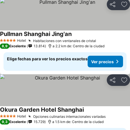
Compartir
Ag
Pullman Shanghai Jing'an
Hotel
Habitaciones con ventanales de cristal
5 Estrellas
8,9
Excelente
13.814
a 2.2 km de: Centro de la ciudad
Elige fechas para ver los precios exactos
Ver precios
Compartir
Ag
Okura Garden Hotel Shanghai
Hotel
Opciones culinarias internacionales variadas
5 Estrellas
9,3
Excelente
15.729
a 1.5 km de: Centro de la ciudad