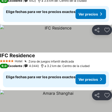
9,0
Excelente
442
a 3.6 km de: Centro de la ciudad
Elige fechas para ver los precios exactos
Ver precios
Compartir
Ag
IFC Residence
Hotel
Zona de juegos infantil dedicada
5 Estrellas
9,0
Excelente
4.044
a 3.2 km de: Centro de la ciudad
Elige fechas para ver los precios exactos
Ver precios
Compartir
Ag