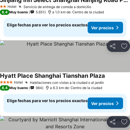
Jinjiang Inn Select Shanghai Nanjing Road Pedestrian Street
Hotel
Servicio de entrega de comida a domicilio
2 Estrellas
8,4
Muy bueno
5.651
a 1.0 km de: Centro de la ciudad
Elige fechas para ver los precios exactos
Ver precios
Compartir
Ag
Hyatt Place Shanghai Tianshan Plaza
Hotel
Habitaciones con vistas a la ciudad o al jardín
4 Estrellas
8,4
Muy bueno
984
a 6.3 km de: Centro de la ciudad
Elige fechas para ver los precios exactos
Ver precios
Compartir
Ag