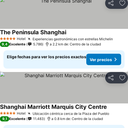
Compartir
Ag
The Peninsula Shanghai
Hotel
Experiencias gastronómicas con estrellas Michelin
5 Estrellas
9,4
Excelente
5.786
a 2.2 km de: Centro de la ciudad
Elige fechas para ver los precios exactos
Ver precios
Compartir
Ag
Shanghai Marriott Marquis City Centre
Hotel
Ubicación céntrica cerca de la Plaza del Pueblo
5 Estrellas
9,1
Excelente
11.483
a 0.8 km de: Centro de la ciudad