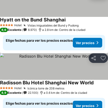
Hyatt on the Bund Shanghai
Hotel
Vistas inigualables del Bund y Pudong
5 Estrellas
8,6
Excelente
8.970
a 2.8 km de: Centro de la ciudad
Elige fechas para ver los precios exactos
Ver precios
Compartir
Ag
Radisson Blu Hotel Shanghai New World
Hotel
Icónica torre de 208 metros
5 Estrellas
8,9
Excelente
22.100
a 0.6 km de: Centro de la ciudad
Elige fechas para ver los precios exactos
Ver precios