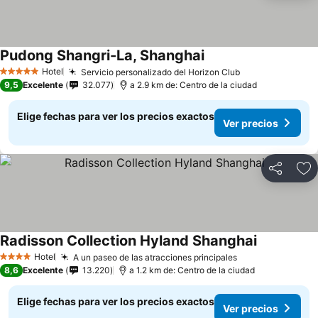
Pudong Shangri-La, Shanghai
Hotel
Servicio personalizado del Horizon Club
5 Estrellas
9,5
Excelente
32.077
a 2.9 km de: Centro de la ciudad
Elige fechas para ver los precios exactos
Ver precios
Compartir
Ag
Radisson Collection Hyland Shanghai
Hotel
A un paseo de las atracciones principales
4 Estrellas
8,6
Excelente
13.220
a 1.2 km de: Centro de la ciudad
Elige fechas para ver los precios exactos
Ver precios