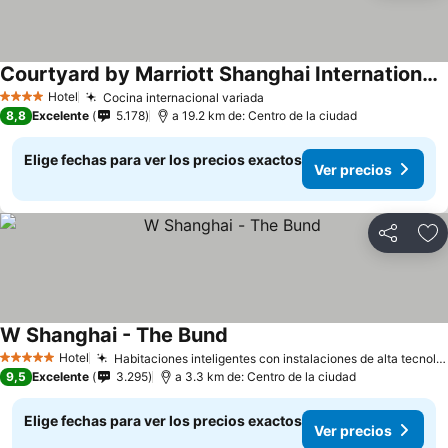
Courtyard by Marriott Shanghai International Tourism and Resorts Zone
Hotel
Cocina internacional variada
4 Estrellas
8,8
Excelente
5.178
a 19.2 km de: Centro de la ciudad
Elige fechas para ver los precios exactos
Ver precios
Compartir
Ag
W Shanghai - The Bund
Hotel
Habitaciones inteligentes con instalaciones de alta tecnología
5 Estrellas
9,5
Excelente
3.295
a 3.3 km de: Centro de la ciudad
Elige fechas para ver los precios exactos
Ver precios