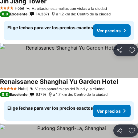
Jin Jiang Tower
Hotel
Habitaciones amplias con vistas a la ciudad
4 Estrellas
8,8
Excelente
14.367
a 1.2 km de: Centro de la ciudad
Elige fechas para ver los precios exactos
Ver precios
Compartir
Ag
Renaissance Shanghai Yu Garden Hotel
Hotel
Vistas panorámicas del Bund y la ciudad
5 Estrellas
8,8
Excelente
9.179
a 1.7 km de: Centro de la ciudad
Elige fechas para ver los precios exactos
Ver precios
Compartir
Ag