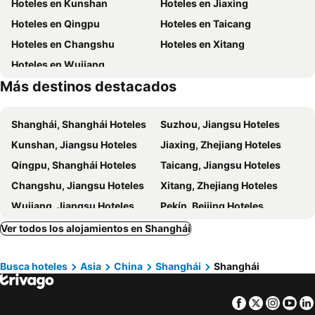
Hoteles en Kunshan
Hoteles en Jiaxing
Yu Yuan
Shanghai Port International Cruise Terminal
Ocean Shanghai
Campanile Hotel - Shanghai Jing'an Temple
Hoteles en Qingpu
Hoteles en Taicang
Shanghai New International Expo Centre
Shanghai Marriott Hotel Pudong East
Howard Johnson Huaihai
Hoteles en Changshu
Hoteles en Xitang
Grand Soluxe Zhongyou Hotel Shanghai
Mason Hotel
Hoteles en Wujiang
Holiday Inn Express Shanghai Expo Centre By Ihg
Crystal Orange Hotel Shanghai The North Bund
Más destinos destacados
Holiday Inn Shanghai Hongqiao Central
Tiancheng Hotel Shanghai
Pujiang Star (Shanghai Nanjing Road)
Atour Hotel Shanghai People's Square Nanjing Road Pedestrian Street
Shanghái, Shanghái Hoteles
Suzhou, Jiangsu Hoteles
Kingtown Hotel Hongqiao Shanghai
Kunshan, Jiangsu Hoteles
Jiaxing, Zhejiang Hoteles
Qingpu, Shanghái Hoteles
Taicang, Jiangsu Hoteles
Changshu, Jiangsu Hoteles
Xitang, Zhejiang Hoteles
Wujiang, Jiangsu Hoteles
Pekín, Beijing Hoteles
Guangzhou, Guangdong Hoteles
Chongqing, Chongqing Hoteles
Ver todos los alojamientos en Shanghái
Shenzhen, Guangdong Hoteles
Hangzhou, Zhejiang Hoteles
Busca hoteles
Asia
China
Shanghái
Shanghái
Xi'an, Shaanxi Hoteles
Chengdu, Sichuan Hoteles
Zhangjiajie, Hunan Hoteles
Facebook
Twitter
Insta
Yo