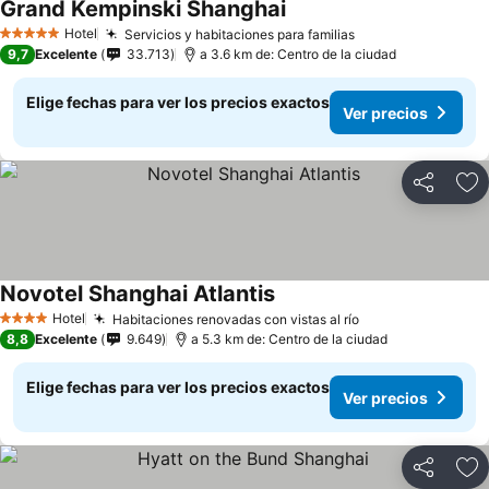
Grand Kempinski Shanghai
Hotel
Servicios y habitaciones para familias
5 Estrellas
9,7
Excelente
33.713
a 3.6 km de: Centro de la ciudad
Elige fechas para ver los precios exactos
Ver precios
Compartir
Ag
Novotel Shanghai Atlantis
Hotel
Habitaciones renovadas con vistas al río
4 Estrellas
8,8
Excelente
9.649
a 5.3 km de: Centro de la ciudad
Elige fechas para ver los precios exactos
Ver precios
Compartir
Ag