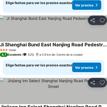
Elige fechas para ver los precios exactos
Ver precios
Compartir
Ag
Ji Shanghai Bund East Nanjing Road Pedestrian Street
Hotel
3 Estrellas
8,7
Excelente
425
a 0.9 km de: Centro de la ciudad
Elige fechas para ver los precios exactos
Ver precios
Compartir
Ag