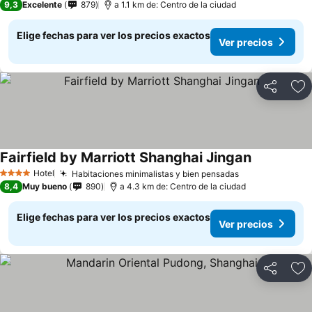
9,3
Excelente
879
a 1.1 km de: Centro de la ciudad
Elige fechas para ver los precios exactos
Ver precios
Compartir
Ag
Fairfield by Marriott Shanghai Jingan
Hotel
Habitaciones minimalistas y bien pensadas
4 Estrellas
8,4
Muy bueno
890
a 4.3 km de: Centro de la ciudad
Elige fechas para ver los precios exactos
Ver precios
Compartir
Ag