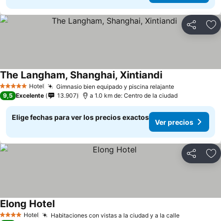
Compartir
Ag
The Langham, Shanghai, Xintiandi
Hotel
Gimnasio bien equipado y piscina relajante
5 Estrellas
9,5
Excelente
13.907
a 1.0 km de: Centro de la ciudad
Elige fechas para ver los precios exactos
Ver precios
Compartir
Ag
Elong Hotel
Hotel
Habitaciones con vistas a la ciudad y a la calle
4 Estrellas