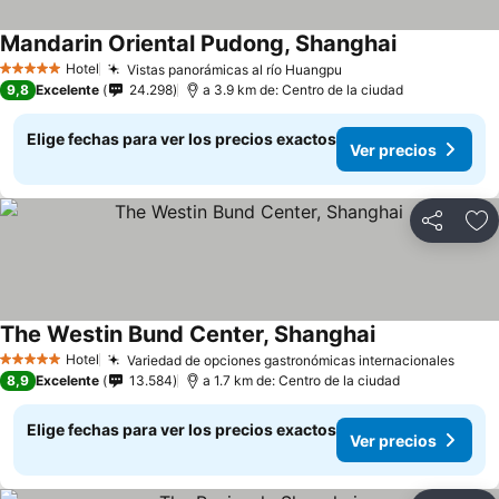
Mandarin Oriental Pudong, Shanghai
Hotel
Vistas panorámicas al río Huangpu
5 Estrellas
9,8
Excelente
24.298
a 3.9 km de: Centro de la ciudad
Elige fechas para ver los precios exactos
Ver precios
Compartir
Ag
The Westin Bund Center, Shanghai
Hotel
Variedad de opciones gastronómicas internacionales
5 Estrellas
8,9
Excelente
13.584
a 1.7 km de: Centro de la ciudad
Elige fechas para ver los precios exactos
Ver precios