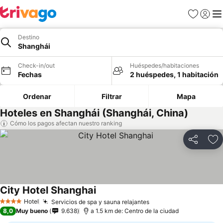
Favoritos
Iniciar 
Me
Destino
Shanghái
Check-in/out
Huéspedes/habitaciones
Fechas
2 huéspedes, 1 habitación
Ordenar
Filtrar
Mapa
Hoteles en Shanghái (Shanghái, China)
Cómo los pagos afectan nuestro ranking
Compartir
Ag
City Hotel Shanghai
Hotel
Servicios de spa y sauna relajantes
4 Estrellas
8,0
Muy bueno
9.638
a 1.5 km de: Centro de la ciudad