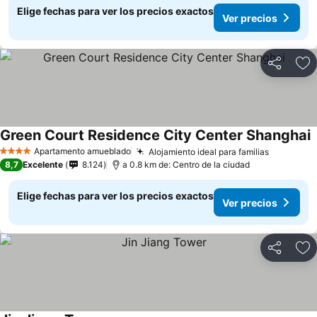
Elige fechas para ver los precios exactos
Ver precios
Compartir
Ag
Green Court Residence City Center Shanghai
Apartamento amueblado
Alojamiento ideal para familias
4 Estrellas
8,7
Excelente
8.124
a 0.8 km de: Centro de la ciudad
Elige fechas para ver los precios exactos
Ver precios
Compartir
Ag