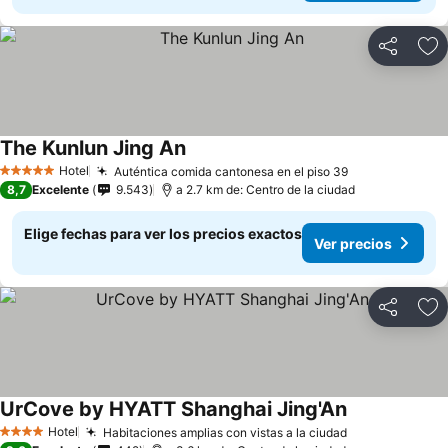
Compartir
Ag
The Kunlun Jing An
Hotel
Auténtica comida cantonesa en el piso 39
5 Estrellas
8,7
Excelente
9.543
a 2.7 km de: Centro de la ciudad
Elige fechas para ver los precios exactos
Ver precios
Compartir
Ag
UrCove by HYATT Shanghai Jing'An
Hotel
Habitaciones amplias con vistas a la ciudad
4 Estrellas