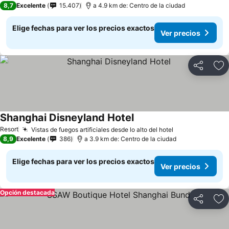
8,7
Excelente
15.407
a 4.9 km de: Centro de la ciudad
Elige fechas para ver los precios exactos
Ver precios
Compartir
Ag
Shanghai Disneyland Hotel
Resort
Vistas de fuegos artificiales desde lo alto del hotel
8,9
Excelente
386
a 3.9 km de: Centro de la ciudad
Elige fechas para ver los precios exactos
Ver precios
Opción destacada
Compartir
Ag