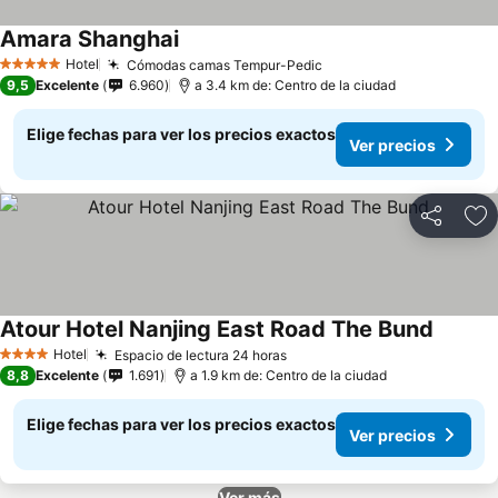
Amara Shanghai
Hotel
Cómodas camas Tempur-Pedic
5 Estrellas
9,5
Excelente
6.960
a 3.4 km de: Centro de la ciudad
Elige fechas para ver los precios exactos
Ver precios
Compartir
Ag
Atour Hotel Nanjing East Road The Bund
Hotel
Espacio de lectura 24 horas
4 Estrellas
8,8
Excelente
1.691
a 1.9 km de: Centro de la ciudad
Elige fechas para ver los precios exactos
Ver precios
Ver más