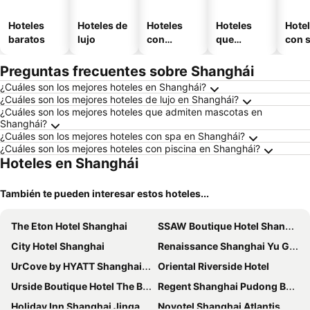
Hoteles
Hoteles de
Hoteles
Hoteles
Hote
baratos
lujo
con
que
con 
piscina
aceptan
mascotas
Preguntas frecuentes sobre Shanghái
¿Cuáles son los mejores hoteles en Shanghái?
¿Cuáles son los mejores hoteles de lujo en Shanghái?
¿Cuáles son los mejores hoteles que admiten mascotas en
Shanghái?
¿Cuáles son los mejores hoteles con spa en Shanghái?
¿Cuáles son los mejores hoteles con piscina en Shanghái?
Hoteles en Shanghái
También te pueden interesar estos hoteles...
The Eton Hotel Shanghai
SSAW Boutique Hotel Shanghai Bund
City Hotel Shanghai
Renaissance Shanghai Yu Garden Hotel
UrCove by HYATT Shanghai Jing'An
Oriental Riverside Hotel
Urside Boutique Hotel The Bund Shanghai
Regent Shanghai Pudong By Ihg
Holiday Inn Shanghai Jingan By Ihg
Novotel Shanghai Atlantis