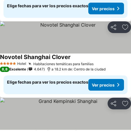
Elige fechas para ver los precios exactos
Ver precios
Compartir
Ag
Novotel Shanghai Clover
Hotel
Habitaciones temáticas para familias
5 Estrellas
8,8
Excelente
4.647
a 18.2 km de: Centro de la ciudad
Elige fechas para ver los precios exactos
Ver precios
Compartir
Ag