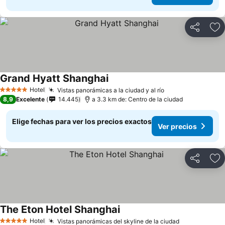
Compartir
Ag
Grand Hyatt Shanghai
Hotel
Vistas panorámicas a la ciudad y al río
5 Estrellas
8,9
Excelente
14.445
a 3.3 km de: Centro de la ciudad
Elige fechas para ver los precios exactos
Ver precios
Compartir
Ag
The Eton Hotel Shanghai
Hotel
Vistas panorámicas del skyline de la ciudad
5 Estrellas