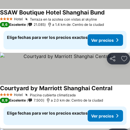
SSAW Boutique Hotel Shanghai Bund
Hotel
Terraza en la azotea con vistas al skyline
4 Estrellas
8,6
Excelente
21.085
a 1.4 km de: Centro de la ciudad
Elige fechas para ver los precios exactos
Ver precios
Compartir
Ag
Courtyard by Marriott Shanghai Central
Hotel
Piscina cubierta climatizada
4 Estrellas
8,9
Excelente
7.500
a 2.0 km de: Centro de la ciudad
Elige fechas para ver los precios exactos
Ver precios