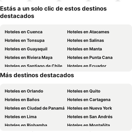
piscina
aceptan
mascotas
Estás a un solo clic de estos destinos
destacados
Hoteles en Cuenca
Hoteles en Atacames
Hoteles en Tonsupa
Hoteles en Salinas
Hoteles en Guayaquil
Hoteles en Manta
Hoteles en Riviera Maya
Hoteles en Punta Cana
Hoteles en Santiago de Chile
Hoteles en Ecuador
Más destinos destacados
Hoteles en Chicago
Hoteles en Panamá
Hoteles en Orlando
Hoteles en Quito
Hoteles en Baños
Hoteles en Cartagena
Hoteles en Ciudad de Panamá
Hoteles en Nueva York
Hoteles en Lima
Hoteles en San Andrés
Hoteles en Riobamba
Hoteles en Montañita