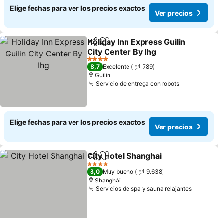
Elige fechas para ver los precios exactos
Ver precios
Holiday Inn Express Guilin
Compartir
Agregar a favoritos
City Center By Ihg
4 Estrellas
8,7
Excelente
789
Guilin
Servicio de entrega con robots
Elige fechas para ver los precios exactos
Ver precios
City Hotel Shanghai
Compartir
Agregar a favoritos
4 Estrellas
8,0
Muy bueno
9.638
Shanghái
Servicios de spa y sauna relajantes