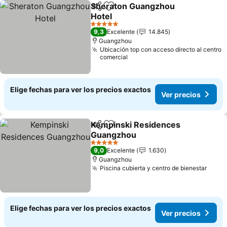
Sheraton Guangzhou
Compartir
Agregar a favoritos
Hotel
5 Estrellas
9,3
Excelente
14.845
Guangzhou
Ubicación top con acceso directo al centro
comercial
Elige fechas para ver los precios exactos
Ver precios
Kempinski Residences
Compartir
Agregar a favoritos
Guangzhou
5 Estrellas
9,0
Excelente
1.630
Guangzhou
Piscina cubierta y centro de bienestar
Elige fechas para ver los precios exactos
Ver precios