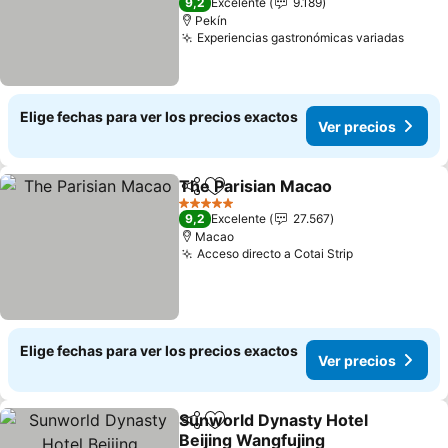
9,2
Excelente
9.189
Pekín
Experiencias gastronómicas variadas
Elige fechas para ver los precios exactos
Ver precios
The Parisian Macao
Compartir
Agregar a favoritos
5 Estrellas
9,2
Excelente
27.567
Macao
Acceso directo a Cotai Strip
Elige fechas para ver los precios exactos
Ver precios
Sunworld Dynasty Hotel
Compartir
Agregar a favoritos
Beijing Wangfujing