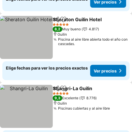
Ver precios
Sheraton Guilin Hotel
Compartir
Agregar a favoritos
5 Estrellas
8,2
Muy bueno
4.817
Guilin
Piscina al aire libre abierta todo el año con
cascadas.
Elige fechas para ver los precios exactos
Ver precios
Shangri-La Guilin
Compartir
Agregar a favoritos
5 Estrellas
9,3
Excelente
8.776
Guilin
Piscinas cubiertas y al aire libre