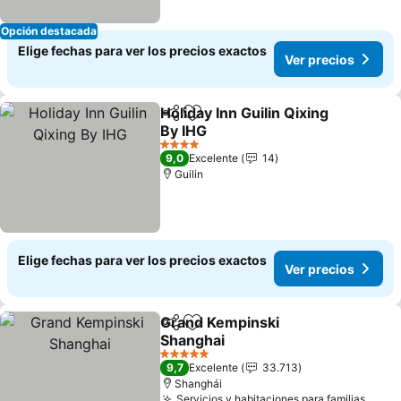
Opción destacada
Elige fechas para ver los precios exactos
Ver precios
Holiday Inn Guilin Qixing
Compartir
Agregar a favoritos
By IHG
4 Estrellas
9,0
Excelente
14
Guilin
Elige fechas para ver los precios exactos
Ver precios
Grand Kempinski
Compartir
Agregar a favoritos
Shanghai
5 Estrellas
9,7
Excelente
33.713
Shanghái
Servicios y habitaciones para familias