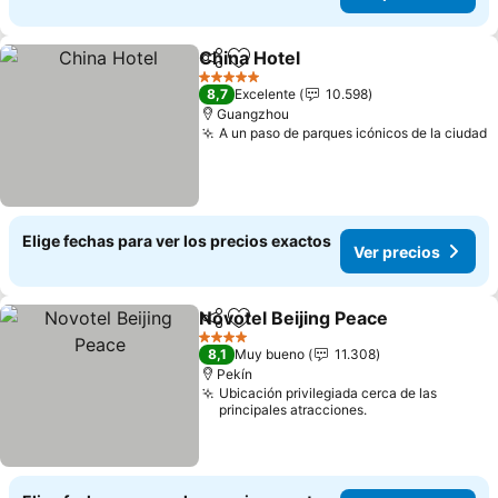
China Hotel
Compartir
Agregar a favoritos
5 Estrellas
8,7
Excelente
10.598
Guangzhou
A un paso de parques icónicos de la ciudad
Elige fechas para ver los precios exactos
Ver precios
Novotel Beijing Peace
Compartir
Agregar a favoritos
4 Estrellas
8,1
Muy bueno
11.308
Pekín
Ubicación privilegiada cerca de las
principales atracciones.