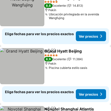
5 Estrellas
8,8
Excelente
14.813
Pekín
Ubicación privilegiada en la avenida
Wangfujing
Elige fechas para ver los precios exactos
Ver precios
Grand Hyatt Beijing
Compartir
Agregar a favoritos
5 Estrellas
8,9
Excelente
11.384
Pekín
Piscina cubierta estilo oasis
Elige fechas para ver los precios exactos
Ver precios
Novotel Shanghai Atlantis