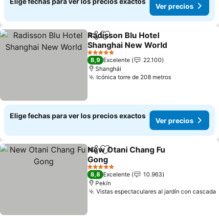
Elige fechas para ver los precios exactos
Ver precios
Radisson Blu Hotel
Compartir
Agregar a favoritos
Shanghai New World
5 Estrellas
8,9
Excelente
22.100
Shanghái
Icónica torre de 208 metros
Elige fechas para ver los precios exactos
Ver precios
New Otani Chang Fu
Compartir
Agregar a favoritos
Gong
5 Estrellas
8,8
Excelente
10.963
Pekín
Vistas espectaculares al jardín con cascada