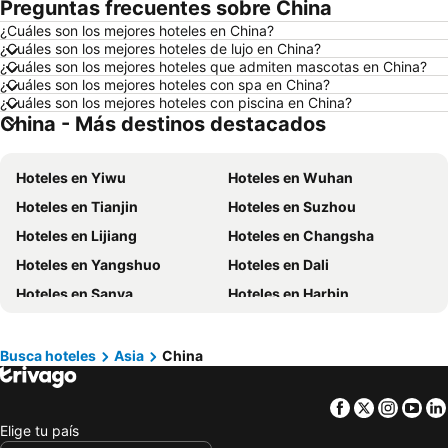
Preguntas frecuentes sobre China
Hoteles en Puerto López
Hoteles en Pedernales
¿Cuáles son los mejores hoteles en China?
Hoteles en Miami
Hoteles en Roma
¿Cuáles son los mejores hoteles de lujo en China?
Hoteles en Ambato
Hoteles en Cojimies
¿Cuáles son los mejores hoteles que admiten mascotas en China?
¿Cuáles son los mejores hoteles con spa en China?
Hoteles en Lisboa
Hoteles en Zorritos
¿Cuáles son los mejores hoteles con piscina en China?
China - Más destinos destacados
Hoteles en Oporto
Hoteles en México
Hoteles en Galápagos
Hoteles en Esmeraldas
Hoteles en Yiwu
Hoteles en Wuhan
Hoteles en Curazao
Hoteles en Guatemala
Hoteles en Tianjin
Hoteles en Suzhou
Hoteles en Santa Cruz
Hoteles en Colombia
Hoteles en Lijiang
Hoteles en Changsha
Hoteles en Campania
Hoteles en Manabí
Hoteles en Yangshuo
Hoteles en Dali
Hoteles en Italia
Hoteles en Noruega
Hoteles en Sanya
Hoteles en Harbin
Hoteles en Tailandia
Hoteles en Nueva Jersey
Hoteles en Guilin
Hoteles en Kunming
Hoteles en El Caribe
Hoteles en Lima
Hoteles en Xiamen
Hoteles en Nanjing
Hoteles en Tumbes
Hoteles en Orellana
Busca hoteles
Asia
China
Hoteles en Ningbo
Hoteles en Zhengzhou
Hoteles en San Cristóbal
Hoteles en Isla de Santorini
Facebook
Twitter
Insta
Yo
Hoteles en Zhuhai
Hoteles en Guiyang
Elige tu país
Hoteles en Lhasa
Hoteles en Pingyao