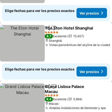
Elige fechas para ver los precios exactos
Ver precios
The Eton Hotel Shanghai
Compartir
Agregar a favoritos
5 Estrellas
8,7
Excelente
15.407
Shanghái
Vistas panorámicas del skyline de la ciudad
Elige fechas para ver los precios exactos
Ver precios
Grand Lisboa Palace
Compartir
Agregar a favoritos
Macau
5 Estrellas
9,4
Excelente
5.994
Macao
Amplias instalaciones de bienestar y spa