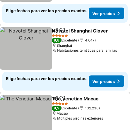
Elige fechas para ver los precios exactos
Ver precios
Novotel Shanghai Clover
Compartir
Agregar a favoritos
5 Estrellas
8,8
Excelente
4.647
Shanghái
Habitaciones temáticas para familias
Elige fechas para ver los precios exactos
Ver precios
The Venetian Macao
Compartir
Agregar a favoritos
5 Estrellas
9,2
Excelente
102.230
Macao
Múltiples piscinas exteriores