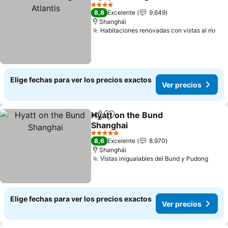
Compartir
Agregar a favoritos
4 Estrellas
8,8
Excelente
9.649
Shanghái
Habitaciones renovadas con vistas al río
Elige fechas para ver los precios exactos
Ver precios
Hyatt on the Bund
Compartir
Agregar a favoritos
Shanghai
5 Estrellas
8,6
Excelente
8.970
Shanghái
Vistas inigualables del Bund y Pudong
Elige fechas para ver los precios exactos
Ver precios