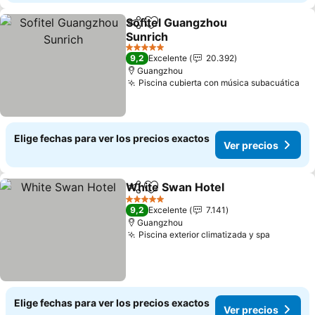
Sofitel Guangzhou
Compartir
Agregar a favoritos
Sunrich
5 Estrellas
9,2
Excelente
20.392
Guangzhou
Piscina cubierta con música subacuática
Elige fechas para ver los precios exactos
Ver precios
White Swan Hotel
Compartir
Agregar a favoritos
5 Estrellas
9,2
Excelente
7.141
Guangzhou
Piscina exterior climatizada y spa
Elige fechas para ver los precios exactos
Ver precios