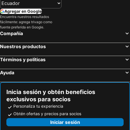
Hoteles en Fenghuang
Hoteles en Foshan
Agregar en Google
Hoteles en Dongguan
Hoteles en Nanchang
Encuentra nuestros resultados
fácilmente: agrega trivago como
Hoteles en Shenyang
Hoteles en Macao
fuente preferida en Google.
Hoteles en Dalian
Hoteles en Haikou
Compañía
Hoteles en Wenzhou
Hoteles en Zhongshan
Nuestros productos
Hoteles en Luoyang
Hoteles en Jinan
Hoteles en Jingzhou
Hoteles en Nantong
Términos y políticas
Hoteles en Wuxi
Hoteles en Changchun
Ayuda
Hoteles en Nanning
Hoteles en Shijiazhuang
Hoteles en Hefei
Hoteles en Datong
Inicia sesión y obtén beneficios
exclusivos para socios
Personaliza tu experiencia
Obtén ofertas y precios para socios
Iniciar sesión