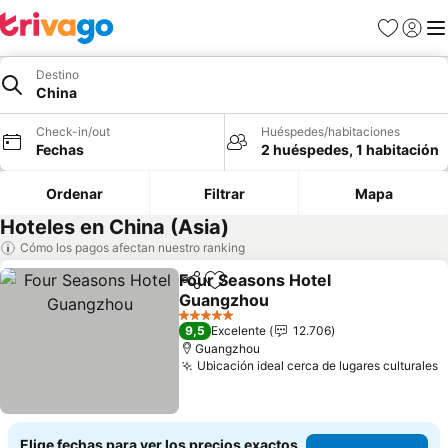
Favoritos
Iniciar 
Me
Destino
China
Check-in/out
Huéspedes/habitaciones
Fechas
2 huéspedes, 1 habitación
Ordenar
Filtrar
Mapa
Hoteles en China (Asia)
Cómo los pagos afectan nuestro ranking
Four Seasons Hotel
Compartir
Agregar a favoritos
Guangzhou
5 Estrellas
9,5
Excelente
12.706
Guangzhou
Ubicación ideal cerca de lugares culturales
Elige fechas para ver los precios exactos