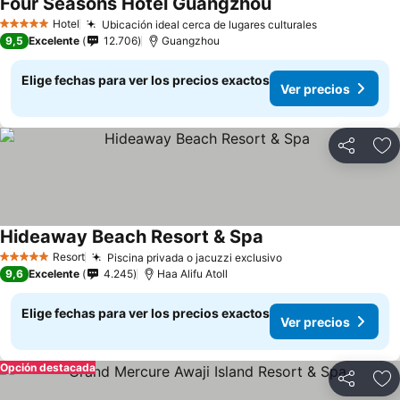
Four Seasons Hotel Guangzhou
Hotel
Ubicación ideal cerca de lugares culturales
5 Estrellas
9,5
Excelente
12.706
Guangzhou
Elige fechas para ver los precios exactos
Ver precios
Compartir
Ag
Hideaway Beach Resort & Spa
Resort
Piscina privada o jacuzzi exclusivo
5 Estrellas
9,6
Excelente
4.245
Haa Alifu Atoll
Elige fechas para ver los precios exactos
Ver precios
Opción destacada
Compartir
Ag