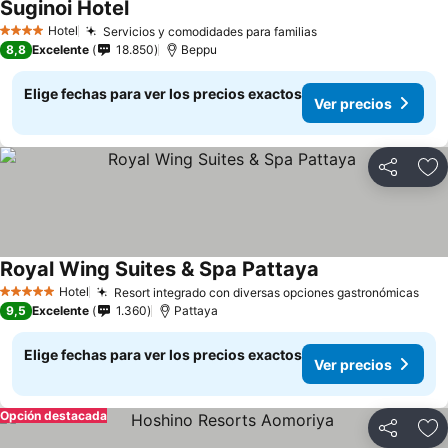
Suginoi Hotel
Hotel
Servicios y comodidades para familias
4 Estrellas
8,8
Excelente
18.850
Beppu
Elige fechas para ver los precios exactos
Ver precios
Compartir
Ag
Royal Wing Suites & Spa Pattaya
Hotel
Resort integrado con diversas opciones gastronómicas
5 Estrellas
9,5
Excelente
1.360
Pattaya
Elige fechas para ver los precios exactos
Ver precios
Opción destacada
Compartir
Ag