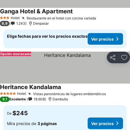
Ganga Hotel & Apartment
Hotel
Restaurante en el hotel con cocina variada
3 Estrellas
6,9
1.243
Denpasar
Elige fechas para ver los precios exactos
Ver precios
Opción destacada
Compartir
Ag
Heritance Kandalama
Hotel
Vistas panorámicas de lugares emblemáticos
5 Estrellas
9,1
Excelente
18.608
Dambulla
$245
De
Mira precios de
3 páginas
Ver precios