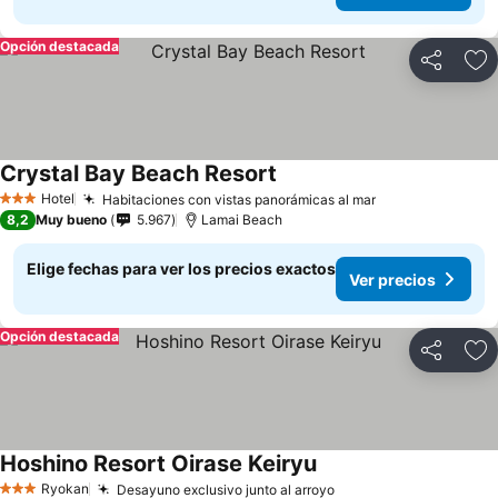
Opción destacada
Compartir
Ag
Crystal Bay Beach Resort
Hotel
Habitaciones con vistas panorámicas al mar
3 Estrellas
8,2
Muy bueno
5.967
Lamai Beach
Elige fechas para ver los precios exactos
Ver precios
Opción destacada
Compartir
Ag
Hoshino Resort Oirase Keiryu
Ryokan
Desayuno exclusivo junto al arroyo
3 Estrellas