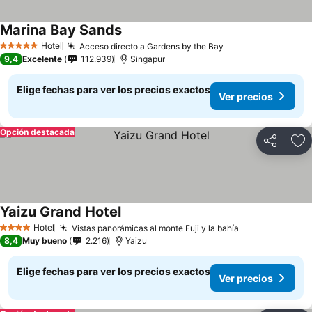
Marina Bay Sands
Hotel
Acceso directo a Gardens by the Bay
5 Estrellas
9,4
Excelente
112.939
Singapur
Elige fechas para ver los precios exactos
Ver precios
Opción destacada
Compartir
Ag
Yaizu Grand Hotel
Hotel
Vistas panorámicas al monte Fuji y la bahía
4 Estrellas
8,4
Muy bueno
2.216
Yaizu
Elige fechas para ver los precios exactos
Ver precios