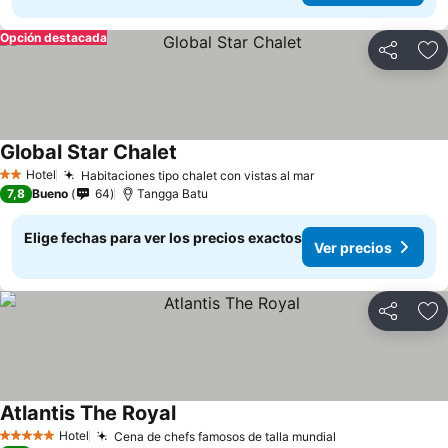
Opción destacada
Compartir
Ag
Global Star Chalet
Hotel
Habitaciones tipo chalet con vistas al mar
2 Estrellas
7,8
Bueno
64
Tangga Batu
Elige fechas para ver los precios exactos
Ver precios
Compartir
Ag
Atlantis The Royal
Hotel
Cena de chefs famosos de talla mundial
5 Estrellas