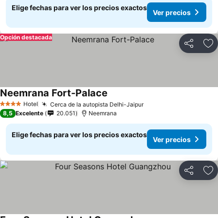
Elige fechas para ver los precios exactos
Ver precios
Opción destacada
Compartir
Ag
Neemrana Fort-Palace
Hotel
Cerca de la autopista Delhi-Jaipur
4 Estrellas
8,5
Excelente
20.051
Neemrana
Elige fechas para ver los precios exactos
Ver precios
Compartir
Ag