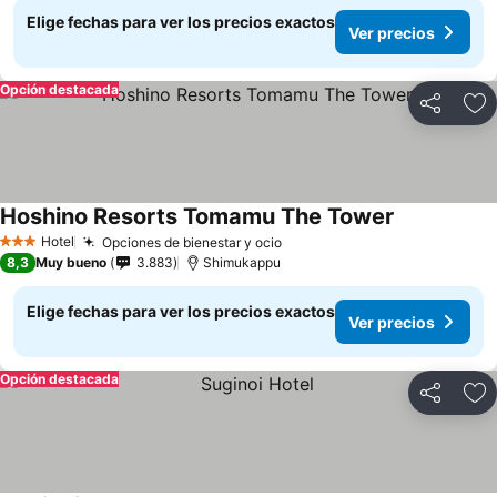
Elige fechas para ver los precios exactos
Ver precios
Opción destacada
Compartir
Ag
Hoshino Resorts Tomamu The Tower
Hotel
Opciones de bienestar y ocio
3 Estrellas
8,3
Muy bueno
3.883
Shimukappu
Elige fechas para ver los precios exactos
Ver precios
Opción destacada
Compartir
Ag