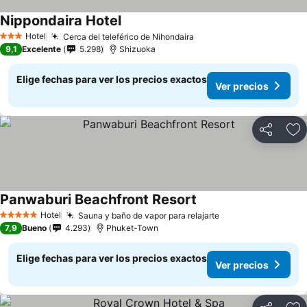
Nippondaira Hotel
Hotel
Cerca del teleférico de Nihondaira
3 Estrellas
9,1
Excelente
5.298
Shizuoka
Elige fechas para ver los precios exactos
Ver precios
Compartir
Ag
Panwaburi Beachfront Resort
Hotel
Sauna y baño de vapor para relajarte
5 Estrellas
7,9
Bueno
4.293
Phuket-Town
Elige fechas para ver los precios exactos
Ver precios