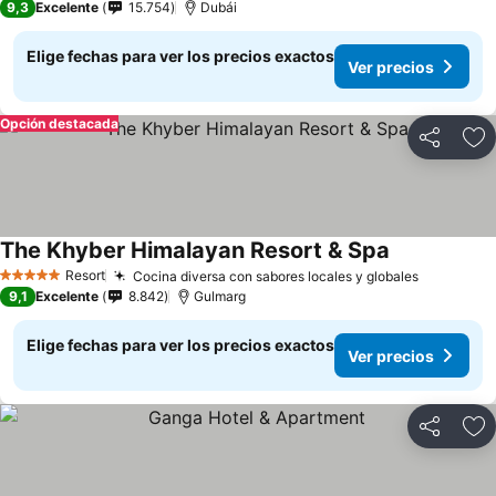
9,3
Excelente
15.754
Dubái
Elige fechas para ver los precios exactos
Ver precios
Opción destacada
Compartir
Ag
The Khyber Himalayan Resort & Spa
Resort
Cocina diversa con sabores locales y globales
5 Estrellas
9,1
Excelente
8.842
Gulmarg
Elige fechas para ver los precios exactos
Ver precios
Compartir
Ag