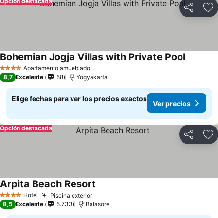
Opción destacada
Compartir
Ag
Bohemian Jogja Villas with Private Pool
Apartamento amueblado
4 Estrellas
8,7
Excelente
58
Yogyakarta
Elige fechas para ver los precios exactos
Ver precios
Opción destacada
Compartir
Ag
Arpita Beach Resort
Hotel
Piscina exterior
4 Estrellas
8,5
Excelente
5.733
Balasore