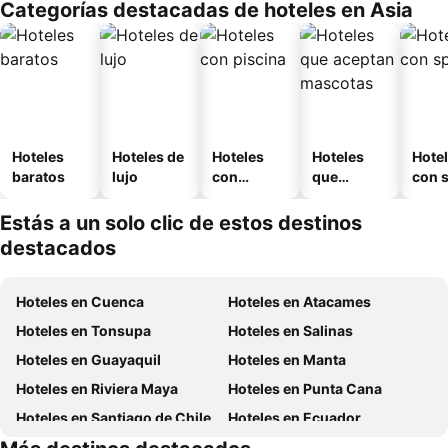
Categorías destacadas de hoteles en Asia
Hoteles
Hoteles de
Hoteles
Hoteles
Hote
baratos
lujo
con
que
con 
piscina
aceptan
mascotas
Estás a un solo clic de estos destinos
destacados
Hoteles en Cuenca
Hoteles en Atacames
Hoteles en Tonsupa
Hoteles en Salinas
Hoteles en Guayaquil
Hoteles en Manta
Hoteles en Riviera Maya
Hoteles en Punta Cana
Hoteles en Santiago de Chile
Hoteles en Ecuador
Hoteles en México
Hoteles en Chicago