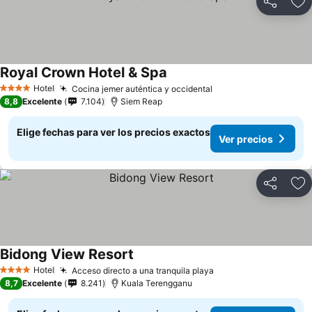
Compartir
Ag
Royal Crown Hotel & Spa
Hotel
Cocina jemer auténtica y occidental
4 Estrellas
8,8
Excelente
7.104
Siem Reap
Elige fechas para ver los precios exactos
Ver precios
Compartir
Ag
Bidong View Resort
Hotel
Acceso directo a una tranquila playa
4 Estrellas
8,7
Excelente
8.241
Kuala Terengganu