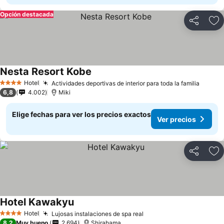
Opción destacada
Compartir
Ag
Nesta Resort Kobe
Hotel
Actividades deportivas de interior para toda la familia
4 Estrellas
6,8
4.002
Miki
Elige fechas para ver los precios exactos
Ver precios
Compartir
Ag
Hotel Kawakyu
Hotel
Lujosas instalaciones de spa real
4 Estrellas
8,2
Muy bueno
2.694
Shirahama