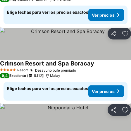
Elige fechas para ver los precios exactos
Ver precios
Compartir
Ag
Crimson Resort and Spa Boracay
Resort
Desayuno bufé premiado
5 Estrellas
9,4
Excelente
5.112
Malay
Elige fechas para ver los precios exactos
Ver precios
Compartir
Ag