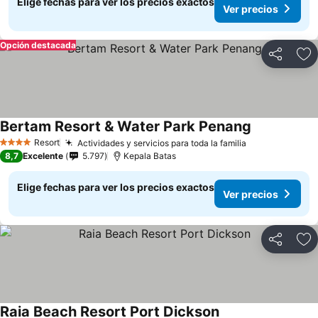
Elige fechas para ver los precios exactos
Ver precios
Opción destacada
Compartir
Ag
Bertam Resort & Water Park Penang
Resort
Actividades y servicios para toda la familia
4 Estrellas
8,7
Excelente
5.797
Kepala Batas
Elige fechas para ver los precios exactos
Ver precios
Compartir
Ag
Raia Beach Resort Port Dickson