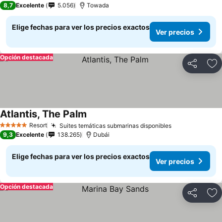
8,7
Excelente
5.056
Towada
Elige fechas para ver los precios exactos
Ver precios
Opción destacada
Compartir
Ag
Atlantis, The Palm
Resort
Suites temáticas submarinas disponibles
5 Estrellas
9,3
Excelente
138.265
Dubái
Elige fechas para ver los precios exactos
Ver precios
Opción destacada
Compartir
Ag