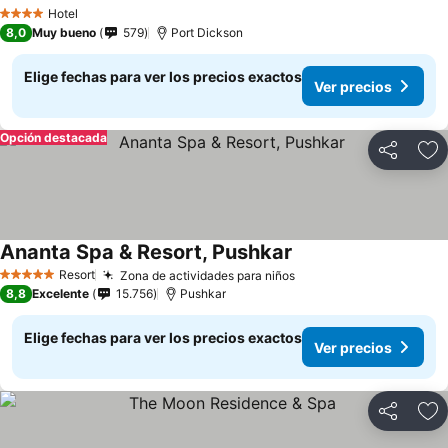
Hotel
4 Estrellas
8,0
Muy bueno
579
Port Dickson
Elige fechas para ver los precios exactos
Ver precios
Opción destacada
Compartir
Ag
Ananta Spa & Resort, Pushkar
Resort
Zona de actividades para niños
5 Estrellas
8,8
Excelente
15.756
Pushkar
Elige fechas para ver los precios exactos
Ver precios
Compartir
Ag