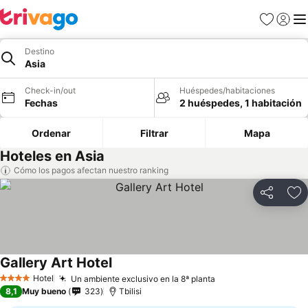
Favoritos
Iniciar 
Me
Destino
Asia
Check-in/out
Huéspedes/habitaciones
Fechas
2 huéspedes, 1 habitación
Ordenar
Filtrar
Mapa
Hoteles en Asia
Cómo los pagos afectan nuestro ranking
Compartir
Ag
Gallery Art Hotel
Hotel
Un ambiente exclusivo en la 8ª planta
4 Estrellas
8,1
Muy bueno
323
Tbilisi