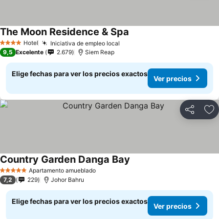
The Moon Residence & Spa
Hotel
Iniciativa de empleo local
4 Estrellas
9,5
Excelente
2.679
Siem Reap
Elige fechas para ver los precios exactos
Ver precios
Compartir
Ag
Country Garden Danga Bay
Apartamento amueblado
5 Estrellas
7,2
229
Johor Bahru
Elige fechas para ver los precios exactos
Ver precios