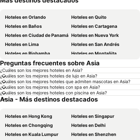
Más destinos destacados
Hoteles en Orlando
Hoteles en Quito
Hoteles en Baños
Hoteles en Cartagena
Hoteles en Ciudad de Panamá
Hoteles en Nueva York
Hoteles en Lima
Hoteles en San Andrés
Hoteles en Riobamba
Hoteles en Montañita
Preguntas frecuentes sobre Asia
Hoteles en Puerto López
Hoteles en Pedernales
¿Cuáles son los mejores hoteles en Asia?
Hoteles en Miami
Hoteles en Roma
¿Cuáles son los mejores hoteles de lujo en Asia?
Hoteles en Ambato
Hoteles en Cojimies
¿Cuáles son los mejores hoteles que admiten mascotas en Asia?
¿Cuáles son los mejores hoteles con spa en Asia?
Hoteles en Lisboa
Hoteles en Zorritos
¿Cuáles son los mejores hoteles con piscina en Asia?
Asia - Más destinos destacados
Hoteles en Oporto
Hoteles en Panamá
Hoteles en Galápagos
Hoteles en Esmeraldas
Hoteles en Hong Kong
Hoteles en Singapur
Hoteles en Curazao
Hoteles en Guatemala
Hoteles en Chongqing
Hoteles en Delhi
Hoteles en Santa Cruz
Hoteles en Colombia
Hoteles en Kuala Lumpur
Hoteles en Shenzhen
Hoteles en Campania
Hoteles en Manabí