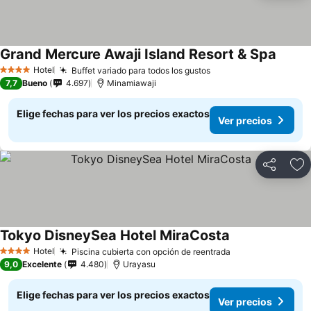
Grand Mercure Awaji Island Resort & Spa
Hotel
Buffet variado para todos los gustos
4 Estrellas
7,7
Bueno
4.697
Minamiawaji
Elige fechas para ver los precios exactos
Ver precios
Compartir
Ag
Tokyo DisneySea Hotel MiraCosta
Hotel
Piscina cubierta con opción de reentrada
4 Estrellas
9,0
Excelente
4.480
Urayasu
Elige fechas para ver los precios exactos
Ver precios