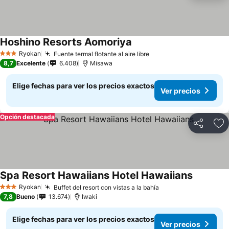
Hoshino Resorts Aomoriya
Ryokan
Fuente termal flotante al aire libre
3 Estrellas
8,7
Excelente
6.408
Misawa
Elige fechas para ver los precios exactos
Ver precios
Opción destacada
Compartir
Ag
Spa Resort Hawaiians Hotel Hawaiians
Ryokan
Buffet del resort con vistas a la bahía
3 Estrellas
7,8
Bueno
13.674
Iwaki
Elige fechas para ver los precios exactos
Ver precios