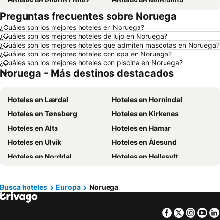
Hoteles en Puerto López
Hoteles en Montañita
Preguntas frecuentes sobre Noruega
Hoteles en Zorritos
Hoteles en Madrid
¿Cuáles son los mejores hoteles en Noruega?
Hoteles en Roma
Hoteles en Bogotá
¿Cuáles son los mejores hoteles de lujo en Noruega?
Hoteles en Riobamba
Hoteles en París
¿Cuáles son los mejores hoteles que admiten mascotas en Noruega?
¿Cuáles son los mejores hoteles con spa en Noruega?
Hoteles en Ambato
Hoteles en Ibarra
¿Cuáles son los mejores hoteles con piscina en Noruega?
Noruega - Más destinos destacados
Hoteles en Loja
Hoteles en Chicago
Hoteles en Ecuador
Hoteles en Colombia
Hoteles en Lærdal
Hoteles en Hornindal
Hoteles en Panamá
Hoteles en Galápagos
Hoteles en Tønsberg
Hoteles en Kirkenes
Hoteles en Esmeraldas
Hoteles en San Cristóbal
Hoteles en Alta
Hoteles en Hamar
Hoteles en Argentina
Hoteles en Puerto Rico
Hoteles en Ulvik
Hoteles en Ålesund
Hoteles en Nuevo Hampshire
Hoteles en París
Hoteles en Norddal
Hoteles en Hellesylt
Hoteles en Campania
Hoteles en Guatemala
Hoteles en Henningsvaer
Hoteles en Svolvær
Hoteles en Italia
Hoteles en Japón
Hoteles en Moss
Hoteles en Asker
Hoteles en Noruega
Hoteles en Nueva Jersey
Busca hoteles
Europa
Noruega
Hoteles en Ullensaker
Hoteles en Risør
Hoteles en Nueva York
Hoteles en Aruba
Facebook
Twitter
Insta
Yo
Hoteles en Åmli
Hoteles en Rennesøy