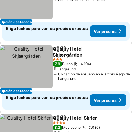
Ver precios
Opción destacada
Elige fechas para ver los precios exactos
Ver precios
Quality Hotel
Compartir
Agregar a favoritos
Skjærgården
Ver precios
3 Estrellas
7,9
Bueno
4.194
Langesund
Ubicación de ensueño en el archipiélago de
Langesund
Opción destacada
Elige fechas para ver los precios exactos
Ver precios
Quality Hotel Skifer
Compartir
Agregar a favoritos
Ver pre
4 Estrellas
8,2
Muy bueno
3.080