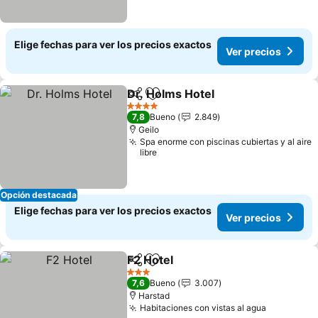
Elige fechas para ver los precios exactos
Ver precios
Dr. Holms Hotel
Compartir
Agregar a favoritos
Ver precio
4 Estrellas
7,8
Bueno
2.849
Geilo
Spa enorme con piscinas cubiertas y al aire
libre
Opción destacada
Elige fechas para ver los precios exactos
Ver precios
F2 Hotel
Compartir
Agregar a favoritos
Ver precios
3 Estrellas
7,6
Bueno
3.007
Harstad
Habitaciones con vistas al agua
Ver preci