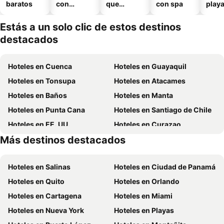
baratos
con
que
con spa
play
piscina
aceptan
mascotas
Estás a un solo clic de estos destinos
destacados
Hoteles en Cuenca
Hoteles en Guayaquil
Hoteles en Tonsupa
Hoteles en Atacames
Hoteles en Baños
Hoteles en Manta
Hoteles en Punta Cana
Hoteles en Santiago de Chile
Hoteles en EE. UU.
Hoteles en Curazao
Más destinos destacados
Hoteles en Lima
Hoteles en Santa Cruz
Hoteles en Salinas
Hoteles en Ciudad de Panamá
Hoteles en Quito
Hoteles en Orlando
Hoteles en Cartagena
Hoteles en Miami
Hoteles en Nueva York
Hoteles en Playas