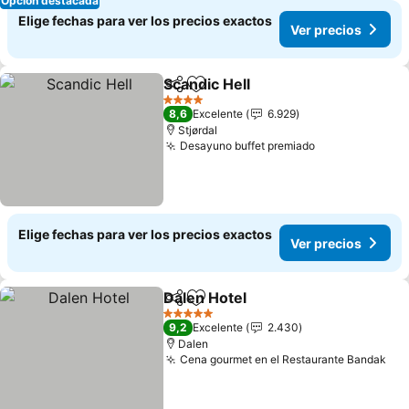
Opción destacada
Elige fechas para ver los precios exactos
Ver precios
Scandic Hell
Compartir
Agregar a favoritos
Ver precios
4 Estrellas
8,6
Excelente
6.929
Stjørdal
Desayuno buffet premiado
Ver precios
Elige fechas para ver los precios exactos
Ver precios
Dalen Hotel
Compartir
Agregar a favoritos
Ver precios
5 Estrellas
9,2
Excelente
2.430
Dalen
Cena gourmet en el Restaurante Bandak
Ver