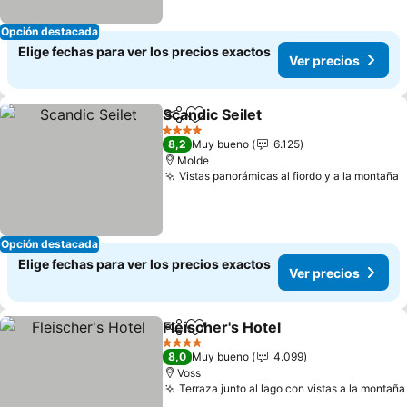
Opción destacada
Elige fechas para ver los precios exactos
Ver precios
Scandic Seilet
Compartir
Agregar a favoritos
Ver precios
4 Estrellas
8,2
Muy bueno
6.125
Molde
Vistas panorámicas al fiordo y a la montaña
V
Opción destacada
Elige fechas para ver los precios exactos
Ver precios
Fleischer's Hotel
Compartir
Agregar a favoritos
Ver preci
4 Estrellas
8,0
Muy bueno
4.099
Voss
Terraza junto al lago con vistas a la montaña