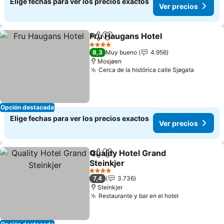
Elige fechas para ver los precios exactos
Ver precios
Fru Haugans Hotel
Compartir
Agregar a favoritos
Ver pre
4 Estrellas
8,3
Muy bueno
4.956
Mosjøen
Cerca de la histórica calle Sjøgata
Ver pre
Opción destacada
Elige fechas para ver los precios exactos
Ver precios
Quality Hotel Grand
Compartir
Agregar a favoritos
Steinkjer
Ver precios
4 Estrellas
7,4
3.736
Steinkjer
Restaurante y bar en el hotel
Ver precios