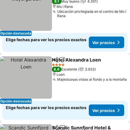
8,1
Muy bueno
4.351
Mo i Rana
Ubicación privilegiada en el centro de Mo i
Rana
Opción destacada
Elige fechas para ver los precios exactos
Ver precios
Hotel Alexandra Loen
Compartir
Agregar a favoritos
Ver 
4 Estrellas
8,8
Excelente
3.632
Loen
Majestuosas vistas al fiordo y a la montaña
V
Opción destacada
Elige fechas para ver los precios exactos
Ver precios
Scandic Sunnfjord Hotel &