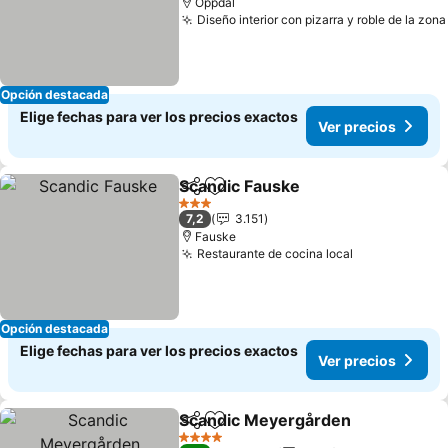
Oppdal
Diseño interior con pizarra y roble de la zona
Opción destacada
Elige fechas para ver los precios exactos
Ver precios
Scandic Fauske
Compartir
Agregar a favoritos
Ver precio
3 Estrellas
7,2
3.151
Fauske
Restaurante de cocina local
Ver precios
Opción destacada
Elige fechas para ver los precios exactos
Ver precios
Scandic Meyergården
Compartir
Agregar a favoritos
Ver 
4 Estrellas