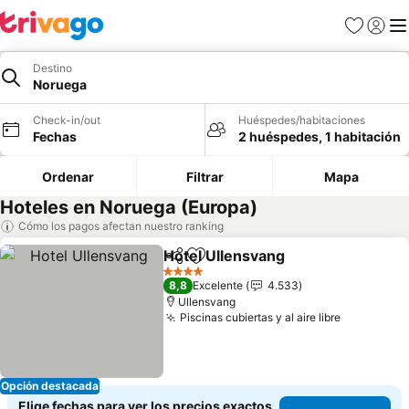
Favoritos
Iniciar 
Me
Destino
Noruega
Check-in/out
Huéspedes/habitaciones
Fechas
2 huéspedes, 1 habitación
Ordenar
Filtrar
Mapa
Hoteles en Noruega (Europa)
Cómo los pagos afectan nuestro ranking
Hotel Ullensvang
Compartir
Agregar a favoritos
Ver preci
4 Estrellas
8,8
Excelente
4.533
Ullensvang
Piscinas cubiertas y al aire libre
Ver preci
Opción destacada
Elige fechas para ver los precios exactos