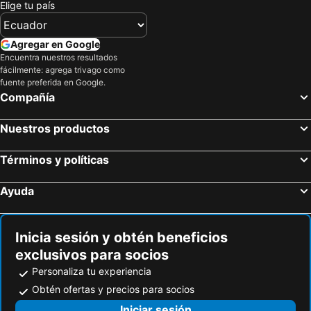
Elige tu país
Hoteles en Haugesund
Hoteles en Klepp
Hoteles en Loen
Hoteles en Aurland
Agregar en Google
Hoteles en Selje
Hoteles en Ardalstangen
Encuentra nuestros resultados
fácilmente: agrega trivago como
Hoteles en Gulen
Hoteles en Frøya
fuente preferida en Google.
Hoteles en Hitra
Hoteles en Røros
Compañía
Hoteles en Trondheim
Hoteles en Brevik
Nuestros productos
Hoteles en Kragerø
Hoteles en Lyngen
Hoteles en Målselv
Hoteles en Gratangen
Términos y políticas
Hoteles en Mandal
Hoteles en Holmestrand
Ayuda
Hoteles en Horten
Hoteles en Kongsberg
Hoteles en Krødsherad
Hoteles en Geilo
Inicia sesión y obtén beneficios
exclusivos para socios
Personaliza tu experiencia
Obtén ofertas y precios para socios
Iniciar sesión