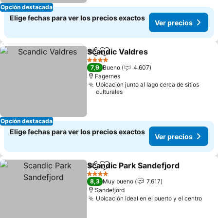
Opción destacada
Elige fechas para ver los precios exactos
Ver precios
Scandic Valdres
Compartir
Agregar a favoritos
Ver precio
4 Estrellas
7,9
Bueno
4.607
Fagernes
Ubicación junto al lago cerca de sitios
culturales
Opción destacada
Elige fechas para ver los precios exactos
Ver precios
Scandic Park Sandefjord
Compartir
Agregar a favoritos
Ve
4 Estrellas
8,3
Muy bueno
7.617
Sandefjord
Ubicación ideal en el puerto y el centro
Ver 