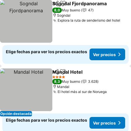
Sogndal Fjordpanorama
Compartir
Agregar a favoritos
Ve
8,0
Muy bueno
47
Sogndal
Explora la ruta de senderismo del hotel
Ver 
Elige fechas para ver los precios exactos
Ver precios
Mandal Hotel
Compartir
Agregar a favoritos
Ver precios
4 Estrellas
8,3
Muy bueno
3.628
Mandal
El hotel más al sur de Noruega
Ver precio
Opción destacada
Elige fechas para ver los precios exactos
Ver precios