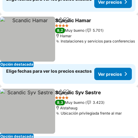
Ver precios
Scandic Hamar
Compartir
Agregar a favoritos
Ver precios
4 Estrellas
8,2
Muy bueno
5.701
Hamar
Instalaciones y servicios para conferencias
V
Opción destacada
Elige fechas para ver los precios exactos
Ver precios
Scandic Syv Søstre
Compartir
Agregar a favoritos
Ver pre
4 Estrellas
8,3
Muy bueno
3.423
Alstahaug
Ubicación privilegiada frente al mar
Ver pr
Opción destacada