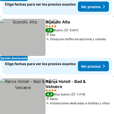
Elige fechas para ver los precios exactos
Ver precios
Scandic Alta
Compartir
Agregar a favoritos
Ver precios
4 Estrellas
7,9
Bueno
6.641
Alta
Desayuno buffet excepcional y variado
Ver 
Opción destacada
Elige fechas para ver los precios exactos
Ver precios
Røros Hotell - Bad &
Compartir
Agregar a favoritos
Velvære
Ver precios
4 Estrellas
8,4
Muy bueno
7.419
Røros
Instalaciones dedicadas a familias y niños
Ve