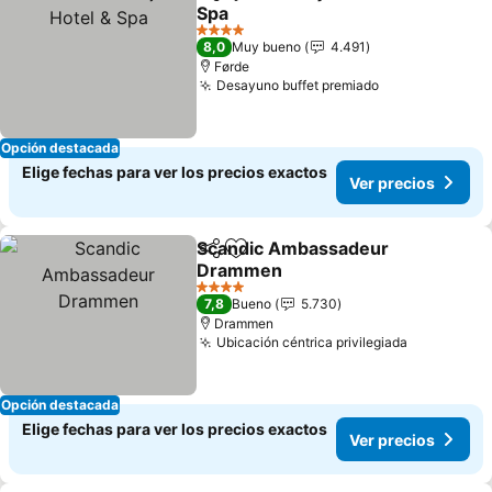
Compartir
Agregar a favoritos
Spa
Ver precios
4 Estrellas
8,0
Muy bueno
4.491
Førde
Desayuno buffet premiado
Ver precios
Opción destacada
Elige fechas para ver los precios exactos
Ver precios
Scandic Ambassadeur
Compartir
Agregar a favoritos
Drammen
Ver precios
4 Estrellas
7,8
Bueno
5.730
Drammen
Ubicación céntrica privilegiada
Ver preci
Opción destacada
Elige fechas para ver los precios exactos
Ver precios