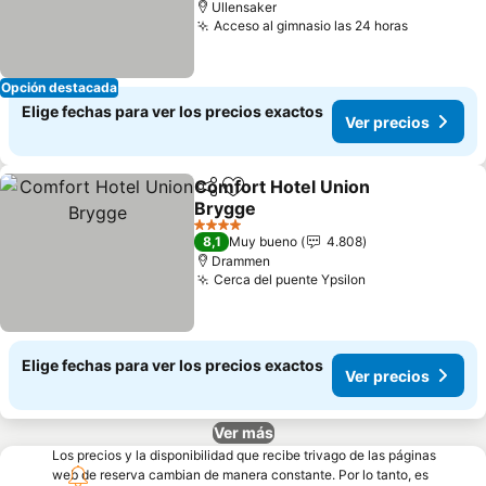
Ullensaker
Acceso al gimnasio las 24 horas
Ver preci
Opción destacada
Elige fechas para ver los precios exactos
Ver precios
Comfort Hotel Union
Compartir
Agregar a favoritos
Brygge
Ver precios
4 Estrellas
8,1
Muy bueno
4.808
Drammen
Cerca del puente Ypsilon
Ver precios
Elige fechas para ver los precios exactos
Ver precios
Ver más
Los precios y la disponibilidad que recibe trivago de las páginas
web de reserva cambian de manera constante. Por lo tanto, es