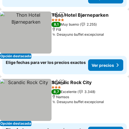
Thon Hotel Bjørneparken
Compartir
Agregar a favoritos
4 Estrellas
8,1
Muy bueno
2.255
Flå
Desayuno buffet excepcional
Ver precios
Opción destacada
Elige fechas para ver los precios exactos
Ver precios
Scandic Rock City
Compartir
Agregar a favoritos
Ver prec
3 Estrellas
8,7
Excelente
3.348
Namsos
Desayuno buffet excepcional
Ver precios
Opción destacada