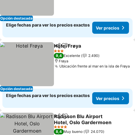
Opción destacada
Elige fechas para ver los precios exactos
Ver precios
Hotel Frøya
Compartir
Agregar a favoritos
Ver precios
3 Estrellas
9,4
Excelente
2.490
Frøya
Ubicación frente al mar en la isla de Frøya
Ve
Opción destacada
Elige fechas para ver los precios exactos
Ver precios
Radisson Blu Airport
Compartir
Agregar a favoritos
Hotel, Oslo Gardermoen
Ver precios
4 Estrellas
8,4
Muy bueno
24.070