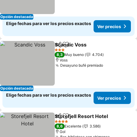
Opción destacada
Elige fechas para ver los precios exactos
Ver precios
Scandic Voss
Compartir
Agregar a favoritos
Ver precios
3 Estrellas
8,3
Muy bueno
4.704
Voss
Desayuno bufé premiado
Ver precios
Opción destacada
Elige fechas para ver los precios exactos
Ver precios
Storefjell Resort Hotel
Compartir
Agregar a favoritos
Ver 
4 Estrellas
8,6
Excelente
3.586
Gol
Bar-biblioteca con chimenea