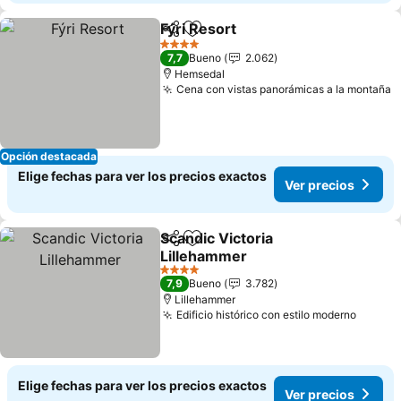
Fýri Resort
Compartir
Agregar a favoritos
Ver precios
4 Estrellas
7,7
Bueno
2.062
Hemsedal
Cena con vistas panorámicas a la montaña
V
Opción destacada
Elige fechas para ver los precios exactos
Ver precios
Scandic Victoria
Compartir
Agregar a favoritos
Lillehammer
Ver precios
4 Estrellas
7,9
Bueno
3.782
Lillehammer
Edificio histórico con estilo moderno
Ver pr
Elige fechas para ver los precios exactos
Ver precios