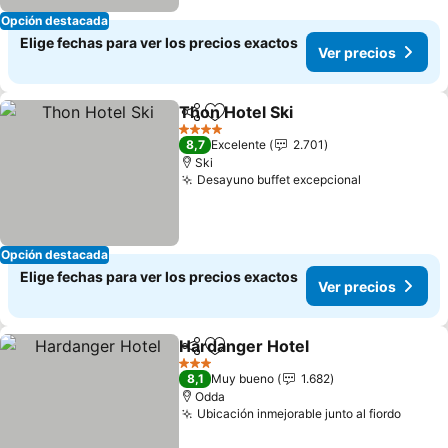
Opción destacada
Elige fechas para ver los precios exactos
Ver precios
Thon Hotel Ski
Compartir
Agregar a favoritos
Ver precios
4 Estrellas
8,7
Excelente
2.701
Ski
Desayuno buffet excepcional
Ver precios
Opción destacada
Elige fechas para ver los precios exactos
Ver precios
Hardanger Hotel
Compartir
Agregar a favoritos
Ver preci
3 Estrellas
8,1
Muy bueno
1.682
Odda
Ubicación inmejorable junto al fiordo
Ver pr