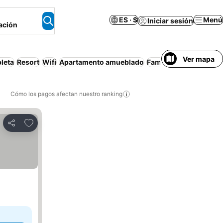
ES · $
Menú
Iniciar sesión
ación
Ver mapa
leta
Resort
Wifi
Apartamento amueblado
Familias
Desayuno gra
Cómo los pagos afectan nuestro ranking
Agregar a favoritos
Compartir