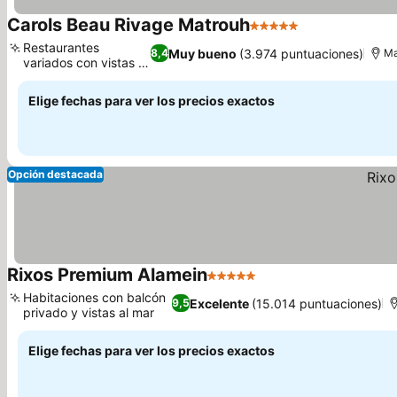
Carols Beau Rivage Matrouh
5 Estrellas
Restaurantes
Muy bueno
(3.974 puntuaciones)
8,4
Ma
variados con vistas al
mar
Elige fechas para ver los precios exactos
Opción destacada
Rixos Premium Alamein
5 Estrellas
Habitaciones con balcón
Excelente
(15.014 puntuaciones)
9,5
privado y vistas al mar
Elige fechas para ver los precios exactos