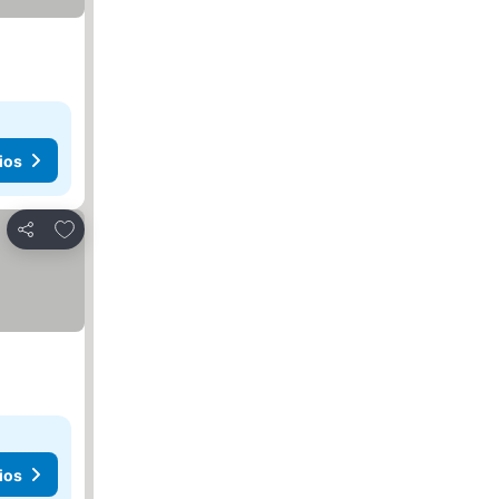
ios
Agregar a favoritos
Compartir
ios