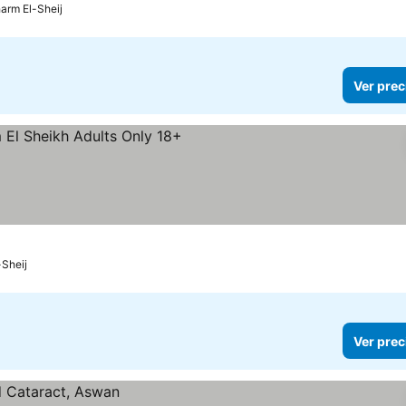
arm El-Sheij
Ver prec
as
Sheij
Ver prec