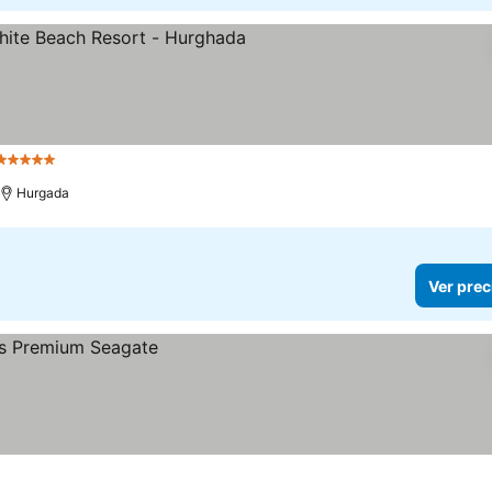
5 Estrellas
Hurgada
Ver prec