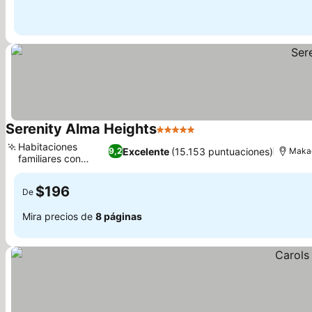
Serenity Alma Heights
5 Estrellas
Habitaciones
Excelente
(15.153 puntuaciones)
9,2
Maka
familiares con
balcón
$196
De
Mira precios de
8 páginas