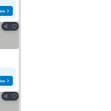
ios
Agregar a favoritos
Compartir
ios
Agregar a favoritos
Compartir