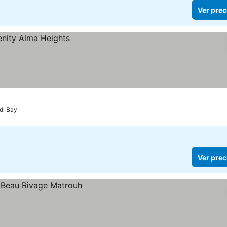
Ver prec
di Bay
Ver prec