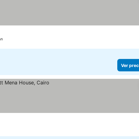
an
Ver prec