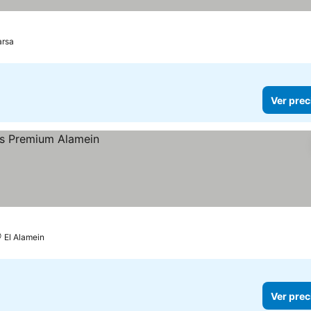
rsa
Ver prec
El Alamein
Ver prec