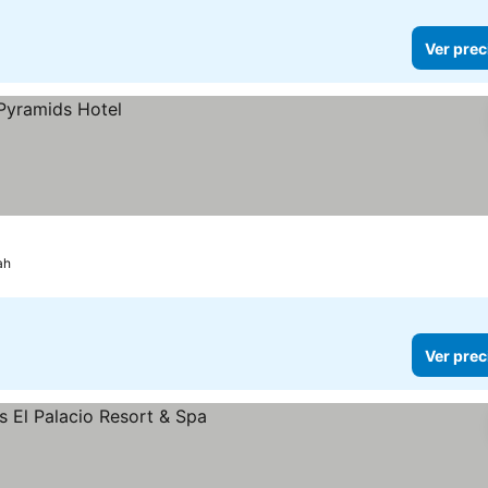
Ver prec
ah
Ver prec