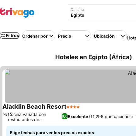
Destino
Filtros
Ordenar por
Precio
Ubicación
Hot
Hoteles en Egipto (África)
Aladdin Beach Resort
4 Estrellas
Cocina variada con
Excelente
(11.296 puntuaciones)
8,6
restaurantes de
especialidades
Elige fechas para ver los precios exactos