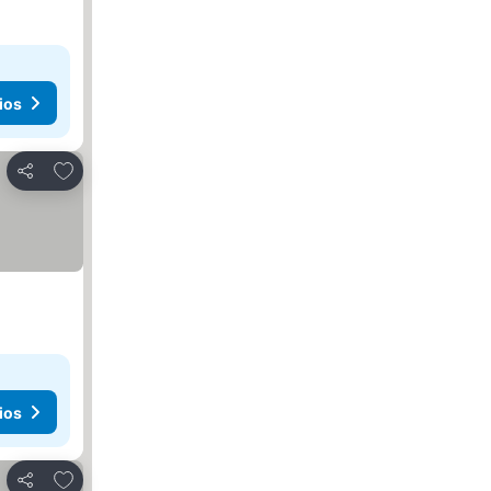
ios
Agregar a favoritos
Compartir
ios
Agregar a favoritos
Compartir