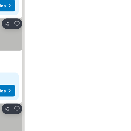
ios
Agregar a favoritos
Compartir
ios
Agregar a favoritos
Compartir