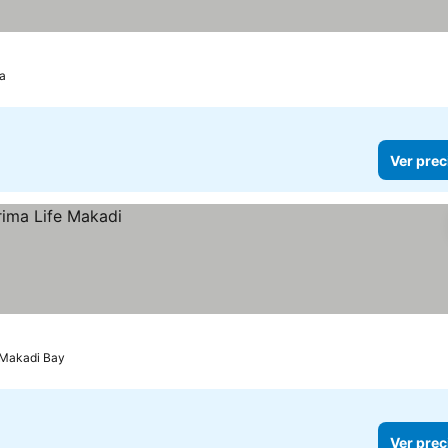
a
Ver prec
Makadi Bay
Ver prec