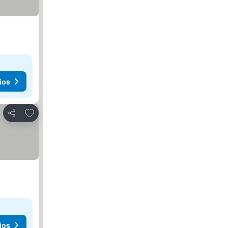
ios
Agregar a favoritos
Compartir
ios