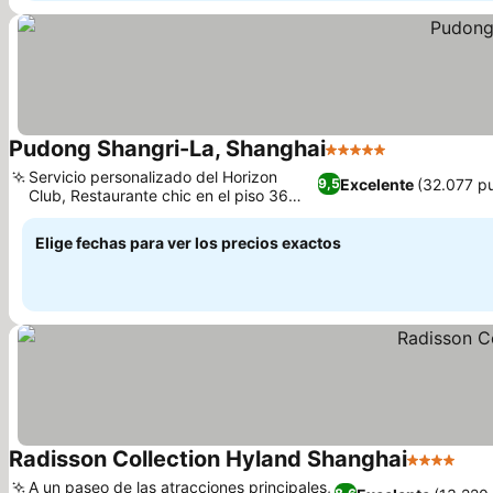
Pudong Shangri-La, Shanghai
5 Estrellas
Ver precios
Servicio personalizado del Horizon
Excelente
(32.077 p
9,5
Club, Restaurante chic en el piso 36
Ver precios
con vistas al Bund
Elige fechas para ver los precios exactos
Radisson Collection Hyland Shanghai
4 Estrellas
Ver
A un paseo de las atracciones principales,