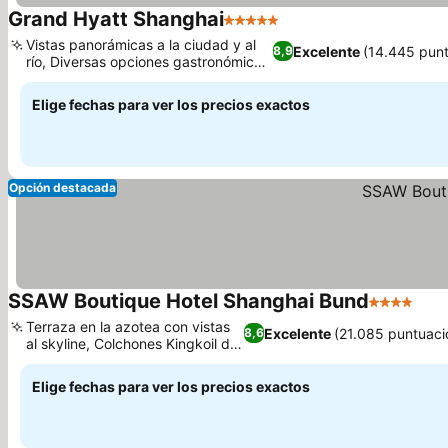
Grand Hyatt Shanghai
5 Estrellas
Ver precios
Vistas panorámicas a la ciudad y al
Excelente
(14.445 pun
8,9
río, Diversas opciones gastronómicas
Ver precios
en altura
Elige fechas para ver los precios exactos
Opción destacada
SSAW Boutique Hotel Shanghai Bund
4 Estrellas
Ver 
Terraza en la azotea con vistas
Excelente
(21.085 puntuaci
8,6
al skyline, Colchones Kingkoil de
Ver precios
lujo
Elige fechas para ver los precios exactos