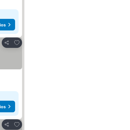
ios
Agregar a favoritos
Compartir
ios
Agregar a favoritos
Compartir