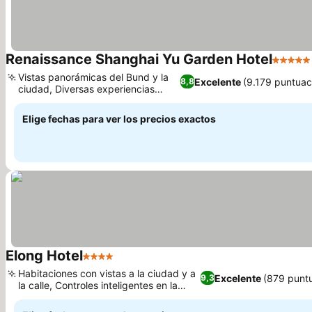
Renaissance Shanghai Yu Garden Hotel
5 Estrel
Vistas panorámicas del Bund y la
Excelente
(9.179 puntuac
8,8
ciudad, Diversas experiencias
Ver precios
culinarias
Elige fechas para ver los precios exactos
Elong Hotel
4 Estrellas
Ver precios
Habitaciones con vistas a la ciudad y a
Excelente
(879 punt
9,3
la calle, Controles inteligentes en la
Ver precios
habitación