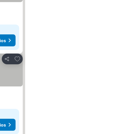
ios
Agregar a favoritos
Compartir
ios