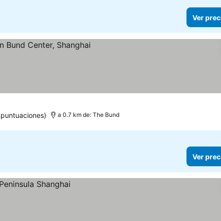
Ver prec
recios
 puntuaciones)
a 0.7 km de: The Bund
Ver prec