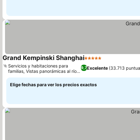
Grand Kempinski Shanghai
5 Estrellas
Ver precios
Servicios y habitaciones para
Excelente
(33.713 puntua
9,7
familias, Vistas panorámicas al río y
Ver precios
la ciudad
Elige fechas para ver los precios exactos