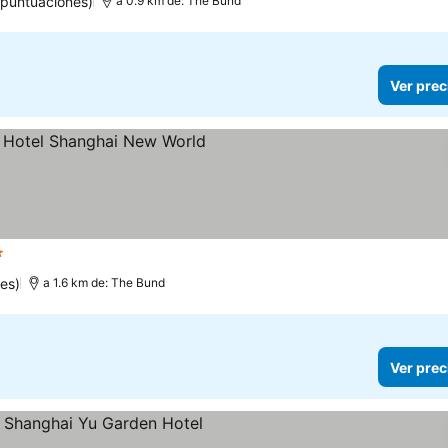
 puntuaciones)
a 0.9 km de: The Bund
Ver prec
llas
Ver precios
es)
a 1.6 km de: The Bund
Ver prec