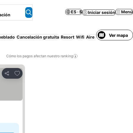
ES · $
Menú
Iniciar sesión
ación
Ver mapa
ueblado
Cancelación gratuita
Resort
Wifi
Aire acondicionado
Lu
Cómo los pagos afectan nuestro ranking
Agregar a favoritos
Compartir