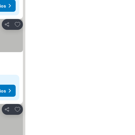
ios
Agregar a favoritos
Compartir
ios
Agregar a favoritos
Compartir