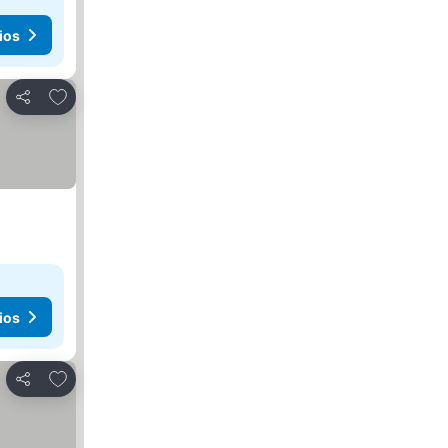
ios
Agregar a favoritos
Compartir
ios
Agregar a favoritos
Compartir