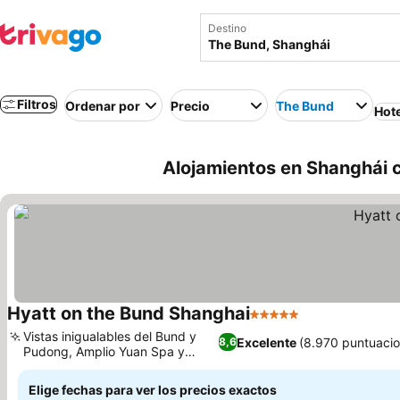
Destino
Filtros
Ordenar por
Precio
The Bund
Hot
Alojamientos en Shanghái 
Hyatt on the Bund Shanghai
5 Estrellas
Ver precios
Vistas inigualables del Bund y
Excelente
(8.970 puntuaci
8,6
Pudong, Amplio Yuan Spa y
Ver precios
bienestar
Elige fechas para ver los precios exactos