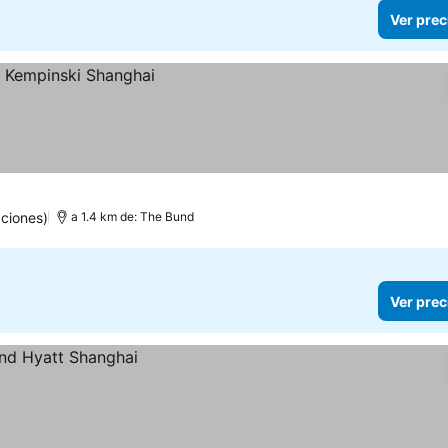
Ver prec
ciones)
a 1.4 km de: The Bund
Ver prec