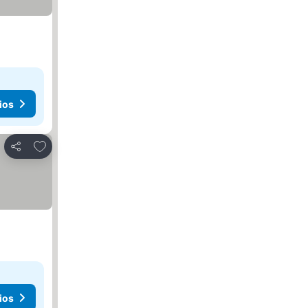
ios
Agregar a favoritos
Compartir
ios