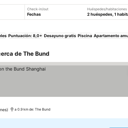
Check-in/out
Huéspedes/habitaciones
Fechas
2 huéspedes, 1 habit
eles
Puntuación: 8,0+
Desayuno gratis
Piscina
Apartamento am
cerca de The Bund
ones)
a 0.9 km de: The Bund