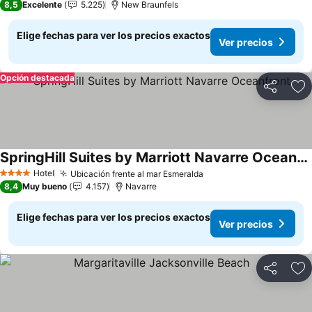
8,5
Excelente
5.225
New Braunfels
Elige fechas para ver los precios exactos
Ver precios
Opción destacada
Compartir
Ag
SpringHill Suites by Marriott Navarre Oceanfront
Hotel
Ubicación frente al mar Esmeralda
4 Estrellas
8,4
Muy bueno
4.157
Navarre
Elige fechas para ver los precios exactos
Ver precios
Compartir
Ag