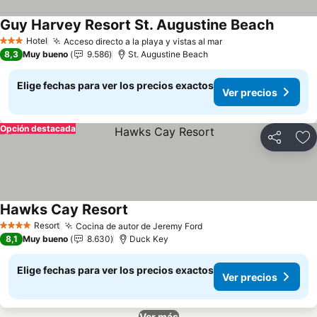
Guy Harvey Resort St. Augustine Beach
Hotel
Acceso directo a la playa y vistas al mar
3 Estrellas
8,3
Muy bueno
9.586
St. Augustine Beach
Elige fechas para ver los precios exactos
Ver precios
Opción destacada
Compartir
Ag
Hawks Cay Resort
Resort
Cocina de autor de Jeremy Ford
4 Estrellas
8,1
Muy bueno
8.630
Duck Key
Elige fechas para ver los precios exactos
Ver precios
Ver más