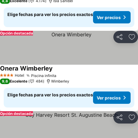
8,8
Excelente
4.174
Isla Sanibel
Elige fechas para ver los precios exactos
Ver precios
Opción destacada
Compartir
Ag
Onera Wimberley
Hotel
Piscina infinita
4 Estrellas
9,6
Excelente
484
Wimberley
Elige fechas para ver los precios exactos
Ver precios
Opción destacada
Compartir
Ag