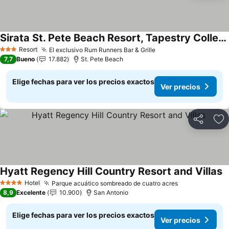
Sirata St. Pete Beach Resort, Tapestry Collection by Hilton
Resort
El exclusivo Rum Runners Bar & Grille
3 Estrellas
7,7
Bueno
17.882
St. Pete Beach
Elige fechas para ver los precios exactos
Ver precios
Compartir
Ag
Hyatt Regency Hill Country Resort and Villas
Hotel
Parque acuático sombreado de cuatro acres
4 Estrellas
8,9
Excelente
10.900
San Antonio
Elige fechas para ver los precios exactos
Ver precios