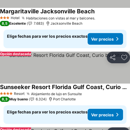
Margaritaville Jacksonville Beach
Hotel
Habitaciones con vistas al mar y balcones.
3 Estrellas
8,5
Excelente
7.683
Jacksonville Beach
Elige fechas para ver los precios exactos
Ver precios
Opción destacada
Compartir
Ag
Sunseeker Resort Florida Gulf Coast, Curio by Hilton
Resort
Alojamiento de lujo en Sunsuite
4 Estrellas
8,3
Muy bueno
6.324
Port Charlotte
Elige fechas para ver los precios exactos
Ver precios
Opción destacada