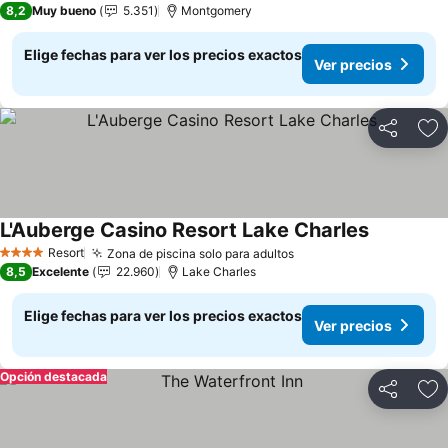
8,2
Muy bueno
5.351
Montgomery
Elige fechas para ver los precios exactos
Ver precios
Compartir
Ag
L'Auberge Casino Resort Lake Charles
Resort
Zona de piscina solo para adultos
4 Estrellas
8,5
Excelente
22.960
Lake Charles
Elige fechas para ver los precios exactos
Ver precios
Opción destacada
Compartir
Ag