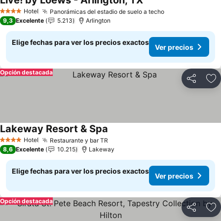
Live! by Loews - Arlington, TX
Hotel
Panorámicas del estadio de suelo a techo
4 Estrellas
9,3
Excelente
5.213
Arlington
Elige fechas para ver los precios exactos
Ver precios
Opción destacada
Compartir
Ag
Lakeway Resort & Spa
Hotel
Restaurante y bar TR
4 Estrellas
8,6
Excelente
10.215
Lakeway
Elige fechas para ver los precios exactos
Ver precios
Opción destacada
Compartir
Ag