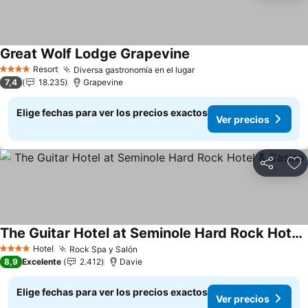
Great Wolf Lodge Grapevine
Resort
Diversa gastronomía en el lugar
4 Estrellas
7,4
18.235
Grapevine
Elige fechas para ver los precios exactos
Ver precios
Compartir
Ag
The Guitar Hotel at Seminole Hard Rock Hotel & Casino
Hotel
Rock Spa y Salón
4 Estrellas
8,9
Excelente
2.412
Davie
Elige fechas para ver los precios exactos
Ver precios