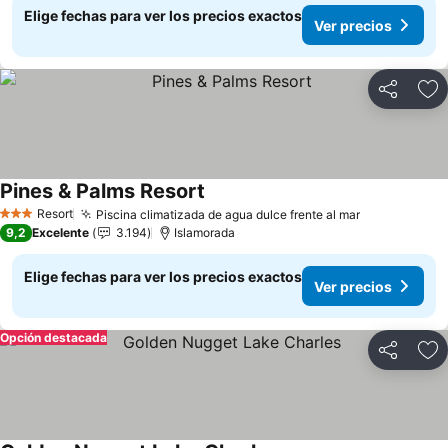
Elige fechas para ver los precios exactos
Ver precios
Compartir
Ag
Pines & Palms Resort
Resort
Piscina climatizada de agua dulce frente al mar
3 Estrellas
9,2
Excelente
3.194
Islamorada
Elige fechas para ver los precios exactos
Ver precios
Opción destacada
Compartir
Ag