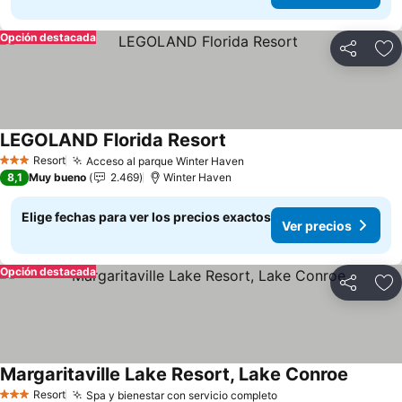
Opción destacada
Compartir
Ag
LEGOLAND Florida Resort
Resort
Acceso al parque Winter Haven
3 Estrellas
8,1
Muy bueno
2.469
Winter Haven
Elige fechas para ver los precios exactos
Ver precios
Opción destacada
Compartir
Ag
Margaritaville Lake Resort, Lake Conroe
Resort
Spa y bienestar con servicio completo
3 Estrellas