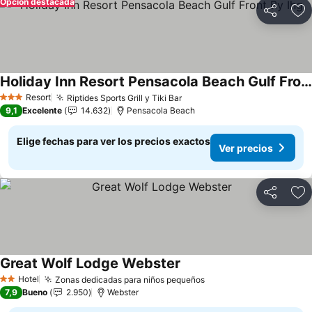
Opción destacada
Compartir
Ag
Holiday Inn Resort Pensacola Beach Gulf Front By Ihg
Resort
Riptides Sports Grill y Tiki Bar
3 Estrellas
9,1
Excelente
14.632
Pensacola Beach
Elige fechas para ver los precios exactos
Ver precios
Compartir
Ag
Great Wolf Lodge Webster
Hotel
Zonas dedicadas para niños pequeños
2 Estrellas
7,9
Bueno
2.950
Webster