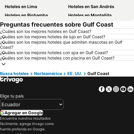
Hoteles en Lima
Hoteles en San Andrés
Hoteles en Riobamba
Hoteles en Montañita
Preguntas frecuentes sobre Gulf Coast
Hoteles en Puerto López
Hoteles en Pedernales
¿Cuáles son los mejores hoteles en Gulf Coast?
Hoteles en Miami
Hoteles en Roma
¿Cuáles son los mejores hoteles de lujo en Gulf Coast?
Hoteles en Ambato
Hoteles en Cojimies
¿Cuáles son los mejores hoteles que admiten mascotas en Gulf
Coast?
Hoteles en Lisboa
Hoteles en Zorritos
¿Cuáles son los mejores hoteles con spa en Gulf Coast?
¿Cuáles son los mejores hoteles con piscina en Gulf Coast?
Hoteles en Oporto
Hoteles en Chicago
Hoteles en Galápagos
Hoteles en Esmeraldas
Busca hoteles
Norteamérica
EE. UU.
Gulf Coast
Hoteles en Curazao
Hoteles en Guatemala
Hoteles en Santa Cruz
Hoteles en Colombia
Facebook
Twitter
Insta
Yo
Hoteles en Campania
Hoteles en Manabí
Elige tu país
Hoteles en Italia
Hoteles en Noruega
Hoteles en Tailandia
Hoteles en Nueva Jersey
Agregar en Google
Encuentra nuestros resultados
Hoteles en El Caribe
Hoteles en Lima
fácilmente: agrega trivago como
Hoteles en Tumbes
Hoteles en Orellana
fuente preferida en Google.