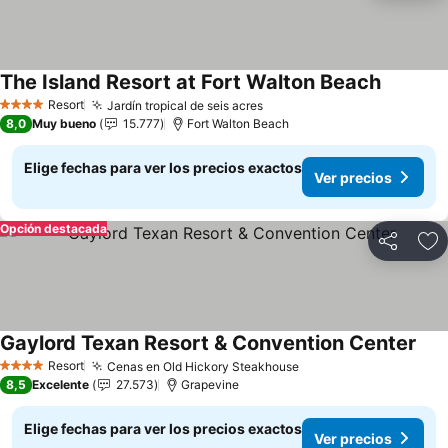
The Island Resort at Fort Walton Beach
Resort
Jardín tropical de seis acres
4 Estrellas
8,0
Muy bueno
15.777
Fort Walton Beach
Elige fechas para ver los precios exactos
Ver precios
Opción destacada
Compartir
Ag
Gaylord Texan Resort & Convention Center
Resort
Cenas en Old Hickory Steakhouse
4 Estrellas
8,5
Excelente
27.573
Grapevine
Elige fechas para ver los precios exactos
Ver precios