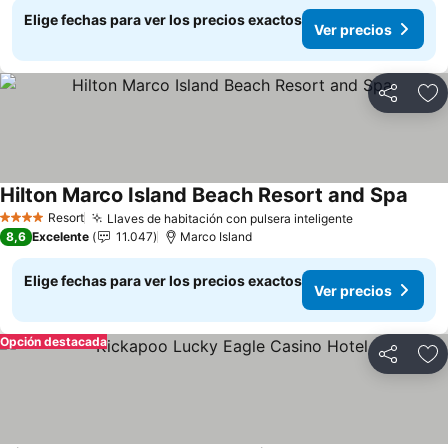
Elige fechas para ver los precios exactos
Ver precios
Compartir
Ag
Hilton Marco Island Beach Resort and Spa
Resort
Llaves de habitación con pulsera inteligente
4 Estrellas
8,6
Excelente
11.047
Marco Island
Elige fechas para ver los precios exactos
Ver precios
Opción destacada
Compartir
Ag