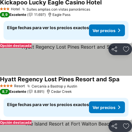
Kickapoo Lucky Eagle Casino Hotel
Hotel
Suites amplias con vistas panorámicas
3 Estrellas
8,9
Excelente
11.697
Eagle Pass
Elige fechas para ver los precios exactos
Ver precios
Opción destacada
Compartir
Ag
Hyatt Regency Lost Pines Resort and Spa
Resort
Cercanía a Bastrop y Austin
4 Estrellas
8,7
Excelente
8.891
Cedar Creek
Elige fechas para ver los precios exactos
Ver precios
Opción destacada
Compartir
Ag