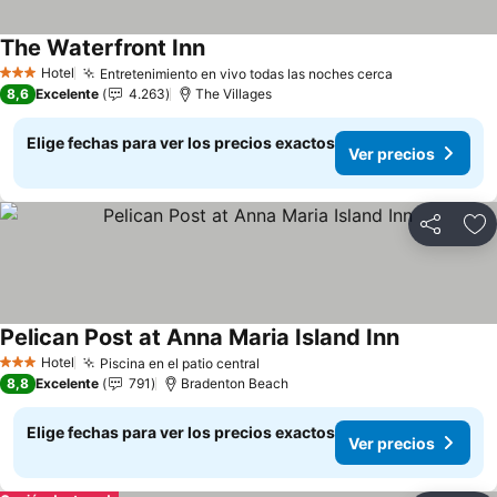
The Waterfront Inn
Hotel
Entretenimiento en vivo todas las noches cerca
3 Estrellas
8,6
Excelente
4.263
The Villages
Elige fechas para ver los precios exactos
Ver precios
Compartir
Ag
Pelican Post at Anna Maria Island Inn
Hotel
Piscina en el patio central
3 Estrellas
8,8
Excelente
791
Bradenton Beach
Elige fechas para ver los precios exactos
Ver precios