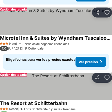
Opción destacada
Compartir
Ag
Microtel Inn & Suites by Wyndham Tuscaloosa East
Hotel
Servicios de negocios esenciales
3 Estrellas
7,0
1.272
Cottondale
Elige fechas para ver los precios exactos
Ver precios
Opción destacada
Compartir
Ag
The Resort at Schlitterbahn
Resort
Lofts Schlitterstein y suites Treehaus
3 Estrellas