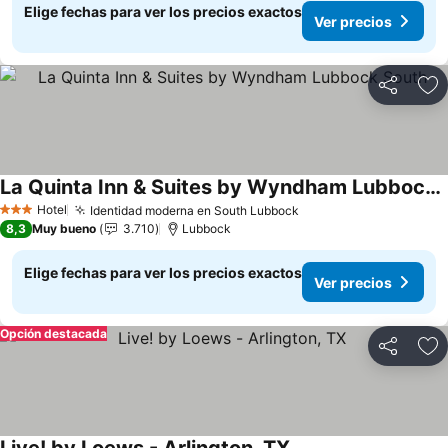
Elige fechas para ver los precios exactos
Ver precios
Compartir
Ag
La Quinta Inn & Suites by Wyndham Lubbock South
Hotel
Identidad moderna en South Lubbock
3 Estrellas
8,3
Muy bueno
3.710
Lubbock
Elige fechas para ver los precios exactos
Ver precios
Opción destacada
Compartir
Ag