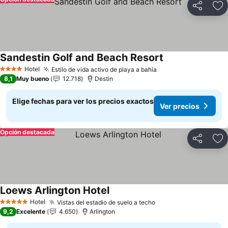
Compartir
Ag
Sandestin Golf and Beach Resort
Hotel
Estilo de vida activo de playa a bahía
4 Estrellas
8,1
Muy bueno
12.718
Destin
Elige fechas para ver los precios exactos
Ver precios
Opción destacada
Compartir
Ag
Loews Arlington Hotel
Hotel
Vistas del estadio de suelo a techo
5 Estrellas
9,2
Excelente
4.650
Arlington