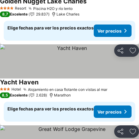
Golden Nugget Lake Charles
Resort
Piscina H2O y río lento
4 Estrellas
8,7
Excelente
29.837
Lake Charles
Elige fechas para ver los precios exactos
Ver precios
Compartir
Ag
Yacht Haven
Hotel
Alojamiento en casa flotante con vistas al mar
3 Estrellas
8,5
Excelente
2.628
Marathon
Elige fechas para ver los precios exactos
Ver precios
Compartir
Ag