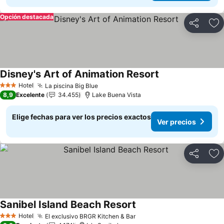
Opción destacada
Compartir
Ag
Disney's Art of Animation Resort
Hotel
La piscina Big Blue
3 Estrellas
8,9
Excelente
34.455
Lake Buena Vista
Elige fechas para ver los precios exactos
Ver precios
Compartir
Ag
Sanibel Island Beach Resort
Hotel
El exclusivo BRGR Kitchen & Bar
3 Estrellas