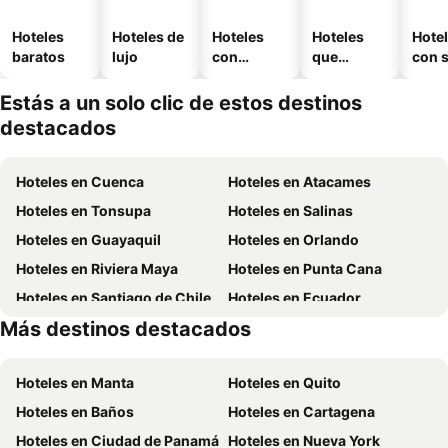
Hoteles
Hoteles de
Hoteles
Hoteles
Hote
baratos
lujo
con
que
con 
piscina
aceptan
mascotas
Estás a un solo clic de estos destinos
destacados
Hoteles en Cuenca
Hoteles en Atacames
Hoteles en Tonsupa
Hoteles en Salinas
Hoteles en Guayaquil
Hoteles en Orlando
Hoteles en Riviera Maya
Hoteles en Punta Cana
Hoteles en Santiago de Chile
Hoteles en Ecuador
Más destinos destacados
Hoteles en México
Hoteles en Panamá
Hoteles en Manta
Hoteles en Quito
Hoteles en Baños
Hoteles en Cartagena
Hoteles en Ciudad de Panamá
Hoteles en Nueva York