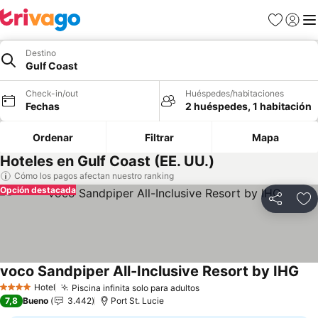
Favoritos
Iniciar 
Me
Destino
Gulf Coast
Check-in/out
Huéspedes/habitaciones
Fechas
2 huéspedes, 1 habitación
Ordenar
Filtrar
Mapa
Hoteles en Gulf Coast (EE. UU.)
Cómo los pagos afectan nuestro ranking
Opción destacada
Compartir
Ag
voco Sandpiper All-Inclusive Resort by IHG
Hotel
Piscina infinita solo para adultos
4 Estrellas
7,8
Bueno
3.442
Port St. Lucie