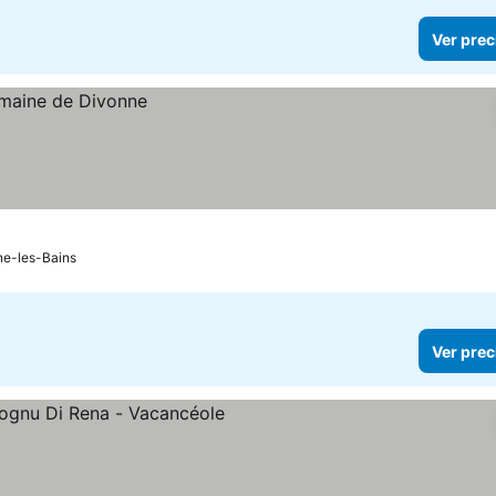
Ver prec
ne-les-Bains
Ver prec