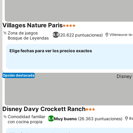
Villages Nature Paris
4 Estrellas
Ver precios
Zona de juegos
(20.622 puntuaciones)
6,9
Villeneuve-l
Bosque de Leyendas
Ver precios
Elige fechas para ver los precios exactos
Opción destacada
Disney Davy Crockett Ranch
3 Estrellas
Ver precios
Comodidad familiar
Muy bueno
(26.363 puntuaciones)
8,4
Ba
con cocina propia
Ver precios