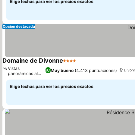
Elige fechas para ver los precios exactos
Opción destacada
Domaine de Divonne
4 Estrellas
Ver precios
Vistas
Muy bueno
(4.413 puntuaciones)
8,1
Divon
panorámicas al
Ver precios
Mont Blanc
Elige fechas para ver los precios exactos