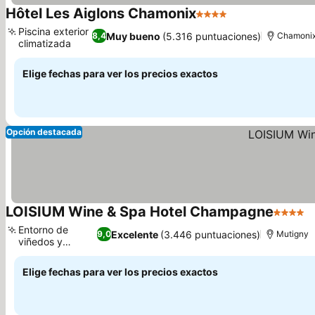
Hôtel Les Aiglons Chamonix
4 Estrellas
Ver precios
Piscina exterior
Muy bueno
(5.316 puntuaciones)
8,4
Chamoni
climatizada
Ver precios
Elige fechas para ver los precios exactos
Opción destacada
LOISIUM Wine & Spa Hotel Champagne
4 Estrel
V
Entorno de
Excelente
(3.446 puntuaciones)
9,0
Mutigny
viñedos y
Ver precios
bosque
Elige fechas para ver los precios exactos