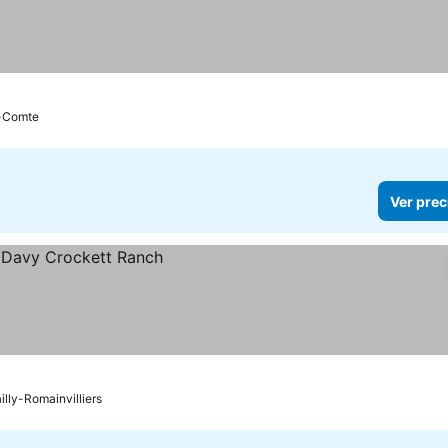
e-Comte
Ver prec
illy-Romainvilliers