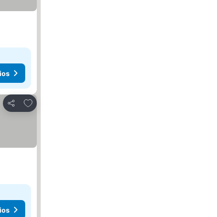
ios
Agregar a favoritos
Compartir
ios