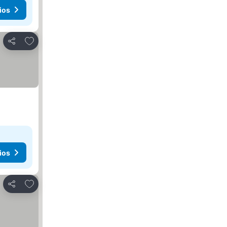
ios
Agregar a favoritos
Compartir
ios
Agregar a favoritos
Compartir