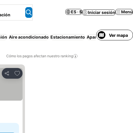
ES · $
Menú
Iniciar sesión
ación
Ver mapa
sión
Aire acondicionado
Estacionamiento
Apartamento amuebla
Cómo los pagos afectan nuestro ranking
Agregar a favoritos
Compartir