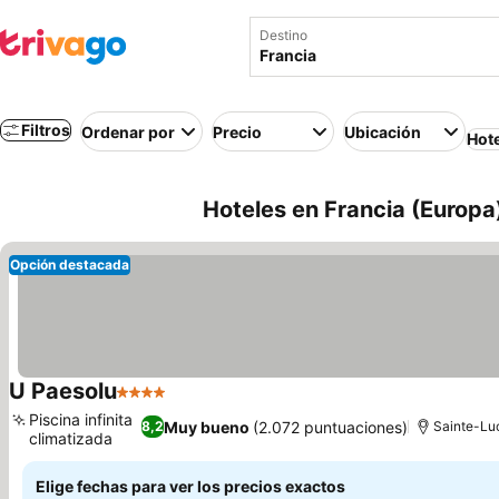
Destino
Filtros
Ordenar por
Precio
Ubicación
Hot
Hoteles en Francia (Europa
Opción destacada
U Paesolu
4 Estrellas
Ver precios
Piscina infinita
Muy bueno
(2.072 puntuaciones)
8,2
Sainte-Lu
climatizada
Ver precios
Elige fechas para ver los precios exactos