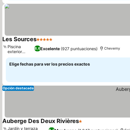
Les Sources
5 Estrellas
Ver precios
Piscina
Excelente
(927 puntuaciones)
8,6
Cheverny
exterior
Ver precios
familiar
Elige fechas para ver los precios exactos
Opción destacada
Auberge Des Deux Rivières
1 Estrellas
Ver precios
Jardín y terraza