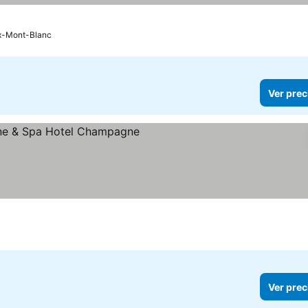
x-Mont-Blanc
Ver prec
las
er precios
Ver prec