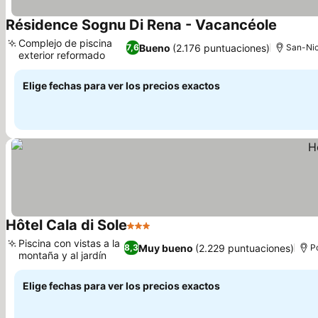
Résidence Sognu Di Rena - Vacancéole
Ver pre
Complejo de piscina
Bueno
(2.176 puntuaciones)
7,6
San-Nic
exterior reformado
Ver precios
Elige fechas para ver los precios exactos
Hôtel Cala di Sole
3 Estrellas
Ver precios
Piscina con vistas a la
Muy bueno
(2.229 puntuaciones)
8,3
P
montaña y al jardín
Ver precios
Elige fechas para ver los precios exactos