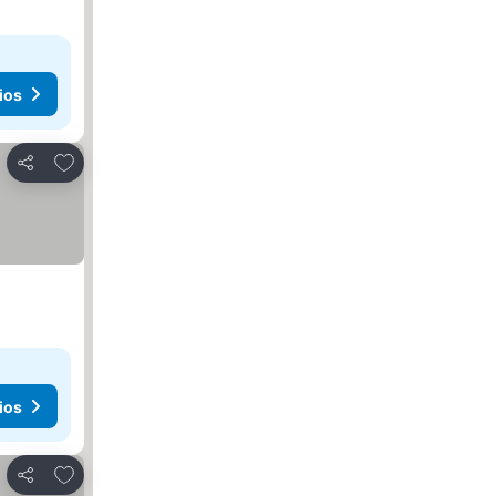
ios
Agregar a favoritos
Compartir
ios
Agregar a favoritos
Compartir