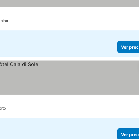
cios
olao
Ver prec
orto
Ver prec