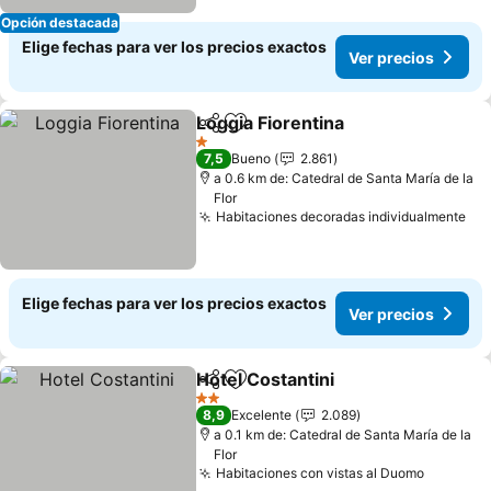
Opción destacada
Elige fechas para ver los precios exactos
Ver precios
Loggia Fiorentina
Compartir
Agregar a favoritos
Ver preci
1 Estrellas
7,5
Bueno
2.861
a 0.6 km de: Catedral de Santa María de la
Flor
Habitaciones decoradas individualmente
Ver
Elige fechas para ver los precios exactos
Ver precios
Hotel Costantini
Compartir
Agregar a favoritos
Ver precio
2 Estrellas
8,9
Excelente
2.089
a 0.1 km de: Catedral de Santa María de la
Flor
Habitaciones con vistas al Duomo
Ver pre