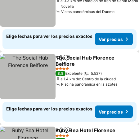
a 0.3 km de: Estación de tren de Santa Maria
Novella
Vistas panorámicas del Duomo
Ver precio
Elige fechas para ver los precios exactos
Ver precios
The Social Hub Florence
Compartir
Agregar a favoritos
Belfiore
Ver precios
4 Estrellas
8,8
Excelente
5.527
a 1.4 km de: Centro de la ciudad
Piscina panorámica en la azotea
Ver prec
Elige fechas para ver los precios exactos
Ver precios
Ruby Bea Hotel Florence
Compartir
Agregar a favoritos
V
4 Estrellas