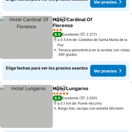
Ver precios
Hotel Cardinal Of
Compartir
Agregar a favoritos
Florence
Ver precios
3 Estrellas
8,5
Excelente
2.377
a 0.5 km de: Catedral de Santa María de la
Flor
Terraza panorámica en la azotea con vistas
360 grados
Elige fechas para ver los precios exactos
Ver precios
Hotel Lungarno
Compartir
Agregar a favoritos
Ver precio
5 Estrellas
9,5
Excelente
3.520
a 0.1 km de: Ponte Vecchio
Borgo San Jacopo con estrella Michelin
Ver