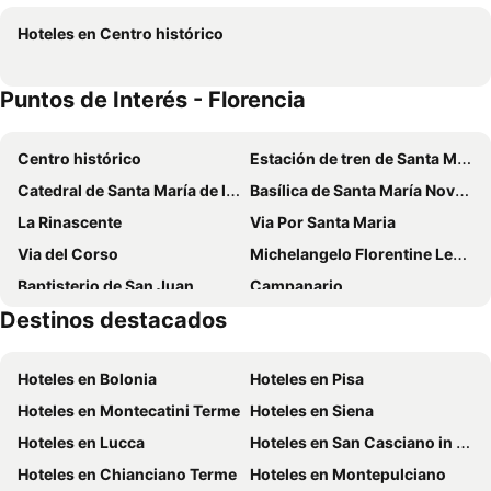
Hotel Luxor Florence
Relais Hotel Centrale "Dimora Storica"
Hoteles en Centro histórico
Hotel Boccaccio
Hotel Nuova Italia
Mio Hotel Firenze
Hotel Mirage
Puntos de Interés - Florencia
Real
Luxury B&B La Dimora Degli Angeli
Hotel Roma
Aurum Firenze
Centro histórico
Estación de tren de Santa Maria Novella
Villa Morghen
Hotel Delle Nazioni
Catedral de Santa María de la Flor
Basílica de Santa María Novella
The Social Hub Florence Belfiore
Ruby Bea Hotel Florence
La Rinascente
Via Por Santa Maria
NH Firenze
Hotel Duomo Firenze
Via del Corso
Michelangelo Florentine Leather
Hotel Ginori Al Duomo
Hotel Villa Il Castagno
Baptisterio de San Juan
Campanario
Loggia Fiorentina
Grand Hotel Baglioni
Destinos destacados
Via Roma
Mercado de San Lorenzo
Hotel Ferrucci
Hotel Raffaello
Stadio Guidi
Castello e Prioria di San Lorenzo
B&B HOTEL Firenze Laurus Al Duomo
Hotel Grifone Firenze
Hoteles en Bolonia
Hoteles en Pisa
Carmine
Osmannoro
Hotel Kraft
c-hotels Ambasciatori
Hoteles en Montecatini Terme
Hoteles en Siena
Bellariva
Centro Histórico de Porretta
Fattoria Il Milione Agriturismo
Florence Old Bridge B&B
Hoteles en Lucca
Hoteles en San Casciano in Val di Pesa
Nelson Mandela Forum
Brozzi
Hotel Romagna
Hotel Astro Mediceo
Hoteles en Chianciano Terme
Hoteles en Montepulciano
Four Seasons Hotel Firenze
Hotel Palazzo Vecchio