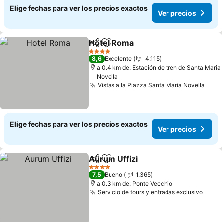
Elige fechas para ver los precios exactos
Ver precios
Hotel Roma
Compartir
Agregar a favoritos
Ver precios
4 Estrellas
8,6
Excelente
4.115
a 0.4 km de: Estación de tren de Santa Maria
Novella
Vistas a la Piazza Santa Maria Novella
Ver 
Elige fechas para ver los precios exactos
Ver precios
Aurum Uffizi
Compartir
Agregar a favoritos
Ver precios
4 Estrellas
7,5
Bueno
1.365
a 0.3 km de: Ponte Vecchio
Servicio de tours y entradas exclusivo
Ver p