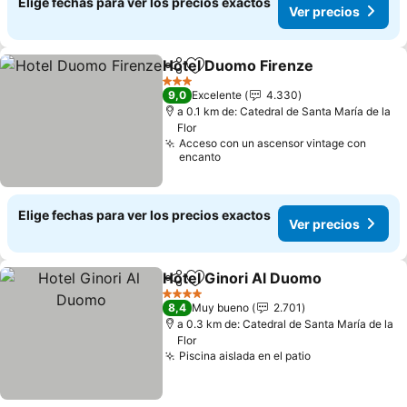
Elige fechas para ver los precios exactos
Ver precios
Hotel Duomo Firenze
Compartir
Agregar a favoritos
Ver p
3 Estrellas
9,0
Excelente
4.330
a 0.1 km de: Catedral de Santa María de la
Flor
Acceso con un ascensor vintage con
encanto
Elige fechas para ver los precios exactos
Ver precios
Hotel Ginori Al Duomo
Compartir
Agregar a favoritos
Ver
4 Estrellas
8,4
Muy bueno
2.701
a 0.3 km de: Catedral de Santa María de la
Flor
Piscina aislada en el patio
Ver precios