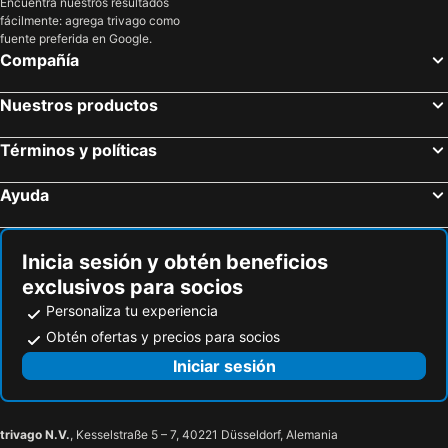
Encuentra nuestros resultados
fácilmente: agrega trivago como
Montepulciano, Toscana Hoteles
Montalcino, Toscana Hoteles
fuente preferida en Google.
Roma, Lacio Hoteles
Milán, Lombardía Hoteles
Compañía
Venecia, Véneto Hoteles
Nápoles, Campania Hoteles
Nuestros productos
Verona, Véneto Hoteles
Palermo, Sicilia Hoteles
Rímini, Emilia-Romaña Hoteles
Mestre, Véneto Hoteles
Términos y políticas
Ayuda
Inicia sesión y obtén beneficios
exclusivos para socios
Personaliza tu experiencia
Obtén ofertas y precios para socios
Iniciar sesión
trivago N.V.
, Kesselstraße 5 – 7, 40221 Düsseldorf, Alemania