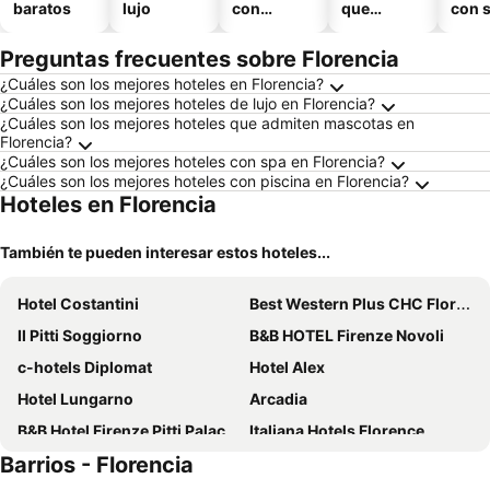
baratos
lujo
con
que
con 
piscina
aceptan
mascotas
Preguntas frecuentes sobre Florencia
¿Cuáles son los mejores hoteles en Florencia?
¿Cuáles son los mejores hoteles de lujo en Florencia?
¿Cuáles son los mejores hoteles que admiten mascotas en
Florencia?
¿Cuáles son los mejores hoteles con spa en Florencia?
¿Cuáles son los mejores hoteles con piscina en Florencia?
Hoteles en Florencia
También te pueden interesar estos hoteles...
Hotel Costantini
Best Western Plus CHC Florence
Il Pitti Soggiorno
B&B HOTEL Firenze Novoli
c-hotels Diplomat
Hotel Alex
Hotel Lungarno
Arcadia
B&B Hotel Firenze Pitti Palace al Ponte Vecchio
Italiana Hotels Florence
Barrios - Florencia
Hotel Embassy
Hotel Beatrice