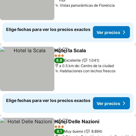
Flor
Vistas panorámicas de Florencia
Ver preci
Elige fechas para ver los precios exactos
Ver precios
Hotel la Scala
Compartir
Agregar a favoritos
Ver precios
3 Estrellas
8,8
Excelente
1.041
a 0.5 km de: Centro de la ciudad
Habitaciones con techos frescos
Ver prec
Elige fechas para ver los precios exactos
Ver precios
Hotel Delle Nazioni
Compartir
Agregar a favoritos
Ver pre
3 Estrellas
8,1
Muy bueno
8.894