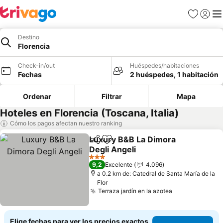
Favoritos
Iniciar 
Me
Destino
Florencia
Check-in/out
Huéspedes/habitaciones
Fechas
2 huéspedes, 1 habitación
Ordenar
Filtrar
Mapa
Hoteles en Florencia (Toscana, Italia)
Cómo los pagos afectan nuestro ranking
Luxury B&B La Dimora
Compartir
Agregar a favoritos
Degli Angeli
Ver precios
3 Estrellas
9,2
Excelente
4.096
a 0.2 km de: Catedral de Santa María de la
Flor
Terraza jardín en la azotea
Ver precios
Elige fechas para ver los precios exactos