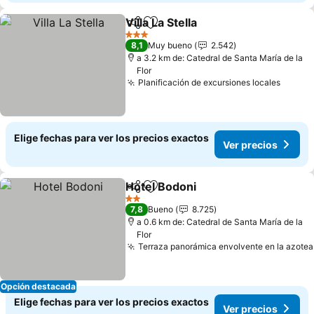
Villa La Stella
Compartir
Agregar a favoritos
Ver precios
3 Estrellas
8,1
Muy bueno
2.542
a 3.2 km de: Catedral de Santa María de la
Flor
Planificación de excursiones locales
Ver pr
Elige fechas para ver los precios exactos
Ver precios
Hotel Bodoni
Compartir
Agregar a favoritos
Ver precios
2 Estrellas
7,8
Bueno
8.725
a 0.6 km de: Catedral de Santa María de la
Flor
Terraza panorámica envolvente en la azotea
Opción destacada
Elige fechas para ver los precios exactos
Ver precios