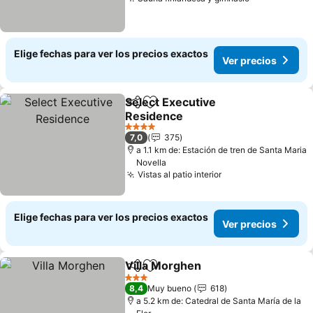
Ver precios
Elige fechas para ver los precios exactos
Ver precios
Select Executive
Compartir
Agregar a favoritos
Residence
Ver precios
4 Estrellas
7,0
375
a 1.1 km de: Estación de tren de Santa Maria
Novella
Vistas al patio interior
Ver precios
Elige fechas para ver los precios exactos
Ver precios
Villa Morghen
Compartir
Agregar a favoritos
Ver precios
3 Estrellas
8,4
Muy bueno
618
a 5.2 km de: Catedral de Santa María de la