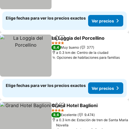
Elige fechas para ver los precios exactos
Ver precios
La Loggia del Porcellino
Compartir
Agregar a favoritos
Ve
4 Estrellas
8,4
Muy bueno
377
a 0.3 km de: Centro de la ciudad
Opciones de habitaciones para familias
Ver 
Elige fechas para ver los precios exactos
Ver precios
Grand Hotel Baglioni
Compartir
Agregar a favoritos
Ver p
4 Estrellas
8,6
Excelente
9.474
a 0.3 km de: Estación de tren de Santa Maria
Novella