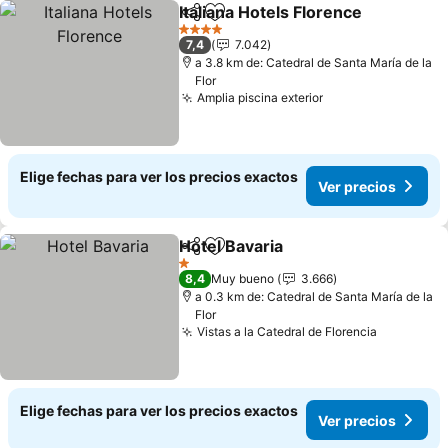
Italiana Hotels Florence
Compartir
Agregar a favoritos
Ve
4 Estrellas
7,4
7.042
a 3.8 km de: Catedral de Santa María de la
Flor
Amplia piscina exterior
Ver precios
Elige fechas para ver los precios exactos
Ver precios
Hotel Bavaria
Compartir
Agregar a favoritos
Ver precios
1 Estrellas
8,4
Muy bueno
3.666
a 0.3 km de: Catedral de Santa María de la
Flor
Vistas a la Catedral de Florencia
Ver preci
Elige fechas para ver los precios exactos
Ver precios