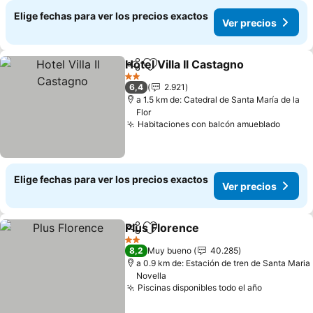
Elige fechas para ver los precios exactos
Ver precios
Hotel Villa Il Castagno
Compartir
Agregar a favoritos
Ver 
2 Estrellas
6,4
2.921
a 1.5 km de: Catedral de Santa María de la
Flor
Habitaciones con balcón amueblado
Ver pr
Elige fechas para ver los precios exactos
Ver precios
Plus Florence
Compartir
Agregar a favoritos
Ver precios
2 Estrellas
8,2
Muy bueno
40.285
a 0.9 km de: Estación de tren de Santa Maria
Novella
Piscinas disponibles todo el año
Ver preci