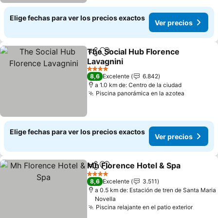
Elige fechas para ver los precios exactos
Ver precios
The Social Hub Florence
Compartir
Agregar a favoritos
Lavagnini
Ver precios
4 Estrellas
8,6
Excelente
6.842
a 1.0 km de: Centro de la ciudad
Piscina panorámica en la azotea
Ver prec
Elige fechas para ver los precios exactos
Ver precios
Mh Florence Hotel & Spa
Compartir
Agregar a favoritos
V
4 Estrellas
8,6
Excelente
3.511
a 0.5 km de: Estación de tren de Santa Maria
Novella
Piscina relajante en el patio exterior
Ver pr