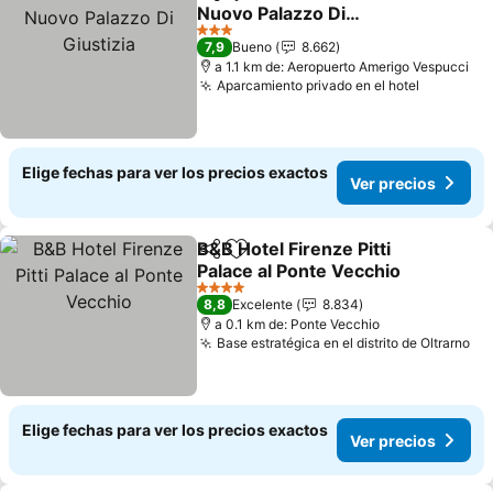
Compartir
Agregar a favoritos
Nuovo Palazzo Di
Giustizia
Ver precios
3 Estrellas
7,9
Bueno
8.662
a 1.1 km de: Aeropuerto Amerigo Vespucci
Aparcamiento privado en el hotel
Ver prec
Elige fechas para ver los precios exactos
Ver precios
B&B Hotel Firenze Pitti
Compartir
Agregar a favoritos
Palace al Ponte Vecchio
Ver precios
4 Estrellas
8,8
Excelente
8.834
a 0.1 km de: Ponte Vecchio
Base estratégica en el distrito de Oltrarno
Ve
Elige fechas para ver los precios exactos
Ver precios