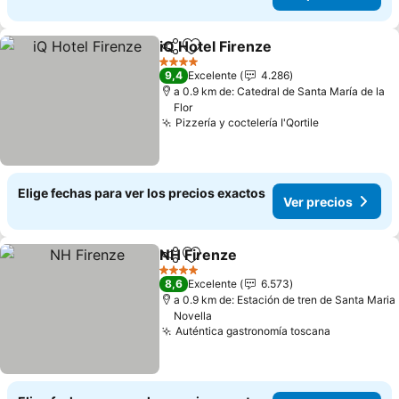
iQ Hotel Firenze
Compartir
Agregar a favoritos
Ver precio
4 Estrellas
9,4
Excelente
4.286
a 0.9 km de: Catedral de Santa María de la
Flor
Pizzería y coctelería I'Qortile
Ver precios
Elige fechas para ver los precios exactos
Ver precios
NH Firenze
Compartir
Agregar a favoritos
Ver precios
4 Estrellas
8,6
Excelente
6.573
a 0.9 km de: Estación de tren de Santa Maria
Novella
Auténtica gastronomía toscana
Ver preci