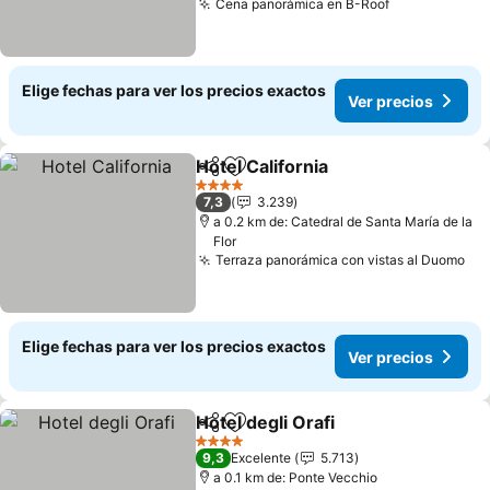
Cena panorámica en B-Roof
Ver precios
Elige fechas para ver los precios exactos
Ver precios
Hotel California
Compartir
Agregar a favoritos
Ver precio
4 Estrellas
7,3
3.239
a 0.2 km de: Catedral de Santa María de la
Flor
Terraza panorámica con vistas al Duomo
Ver
Elige fechas para ver los precios exactos
Ver precios
Hotel degli Orafi
Compartir
Agregar a favoritos
Ver precio
4 Estrellas
9,3
Excelente
5.713
a 0.1 km de: Ponte Vecchio