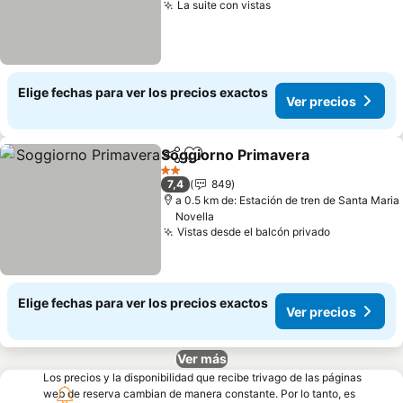
La suite con vistas
Ver precios
Elige fechas para ver los precios exactos
Ver precios
Soggiorno Primavera
Compartir
Agregar a favoritos
Ver p
2 Estrellas
7,4
849
a 0.5 km de: Estación de tren de Santa Maria
Novella
Vistas desde el balcón privado
Ver precio
Elige fechas para ver los precios exactos
Ver precios
Ver más
Los precios y la disponibilidad que recibe trivago de las páginas
web de reserva cambian de manera constante. Por lo tanto, es