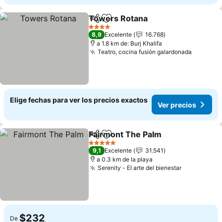
Towers Rotana
Compartir
Agregar a favoritos
4 Estrellas
8,9
Excelente
16.768
a 1.8 km de: Burj Khalifa
Teatro, cocina fusión galardonada
Elige fechas para ver los precios exactos
Ver precios
Fairmont The Palm
Compartir
Agregar a favoritos
5 Estrellas
9,1
Excelente
31.541
a 0.3 km de la playa
Serenity - El arte del bienestar
$232
De