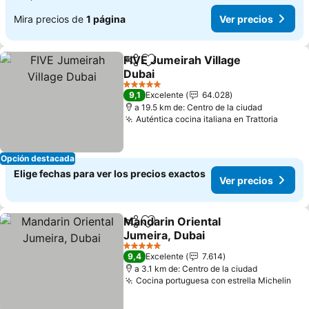
Mira precios de
1 página
Ver precios
FIVE Jumeirah Village
Compartir
Agregar a favoritos
Dubai
5 Estrellas
9,1
Excelente
64.028
a 19.5 km de: Centro de la ciudad
Auténtica cocina italiana en Trattoria
Opción destacada
Elige fechas para ver los precios exactos
Ver precios
Mandarin Oriental
Compartir
Agregar a favoritos
Jumeira, Dubai
5 Estrellas
9,4
Excelente
7.614
a 3.1 km de: Centro de la ciudad
Cocina portuguesa con estrella Michelin