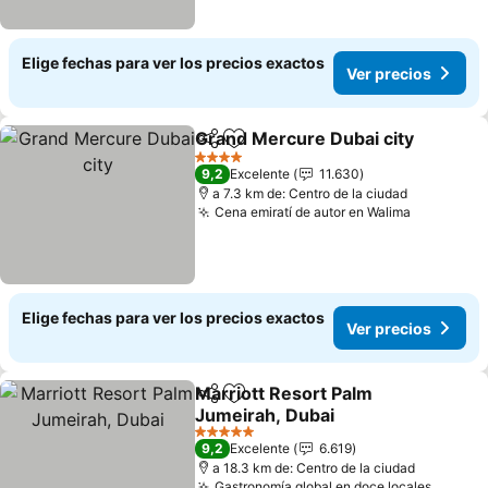
Elige fechas para ver los precios exactos
Ver precios
Grand Mercure Dubai city
Compartir
Agregar a favoritos
4 Estrellas
9,2
Excelente
11.630
a 7.3 km de: Centro de la ciudad
Cena emiratí de autor en Walima
Elige fechas para ver los precios exactos
Ver precios
Marriott Resort Palm
Compartir
Agregar a favoritos
Jumeirah, Dubai
5 Estrellas
9,2
Excelente
6.619
a 18.3 km de: Centro de la ciudad
Gastronomía global en doce locales