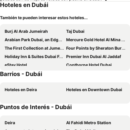
Hoteles en Dubái
También te pueden interesar estos hoteles...
Burj Al Arab Jumeirah
Taj Dubai
Arabian Park Dubai, an Edge by Rotana Hotel
Mercure Gold Hotel Al Mina Road Dubai
The First Collection at Jumeirah Village Circle, a Tribute Portfolio Hotel
Four Points by Sheraton Bur Dubai
Holiday Inn & Suites Dubai Festival City By Ihg
Premier Inn Dubai Al Jaddaf
eStay Hotel
Copthorne Hotel Dubai
Barrios - Dubái
Media One Hotel Dubai
Voco Dubai By Ihg
Novotel Dubai Al Barsha
Crowne Plaza Dubai Jumeirah By Ihg
Hoteles en Deira
Hoteles en Downtown Dubai
Rove Downtown
Rose Rayhaan by Rotana
Swissôtel Al Murooj Dubai
Park Regis Business Bay
Puntos de Interés - Dubái
ibis Deira Creekside Dubai
Rove Trade Centre
Ramada by Wyndham Downtown Dubai
25hours Hotel Dubai One Central
Deira
Al Fahidi Metro Station
Aavri Hotel Deira
Coral Dubai Deira Hotel