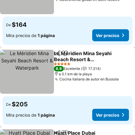
$164
De
Mira precios de
1 página
Ver precios
Le Méridien Mina Seyahi
Compartir
Agregar a favoritos
Beach Resort &
Waterpark
5 Estrellas
8,9
Excelente
17.314
a 0.1 km de la playa
Cocina italiana de autor en Bussola
$205
De
Mira precios de
1 página
Ver precios
Hyatt Place Dubai