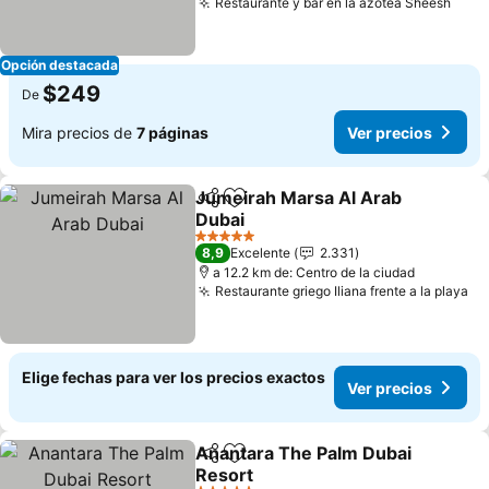
Restaurante y bar en la azotea Sheesh
Opción destacada
$249
De
Mira precios de
7 páginas
Ver precios
Jumeirah Marsa Al Arab
Compartir
Agregar a favoritos
Dubai
5 Estrellas
8,9
Excelente
2.331
a 12.2 km de: Centro de la ciudad
Restaurante griego Iliana frente a la playa
Elige fechas para ver los precios exactos
Ver precios
Anantara The Palm Dubai
Compartir
Agregar a favoritos
Resort