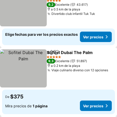
5 Estrellas
9,2
Excelente
43.617
a 0.5 km de la playa
Divertido club infantil Tuk Tuk
Elige fechas para ver los precios exactos
Ver precios
Sofitel Dubai The Palm
Compartir
Agregar a favoritos
5 Estrellas
9,3
Excelente
51.897
a 0.2 km de la playa
Viaje culinario diverso con 12 opciones
$375
De
Mira precios de
1 página
Ver precios