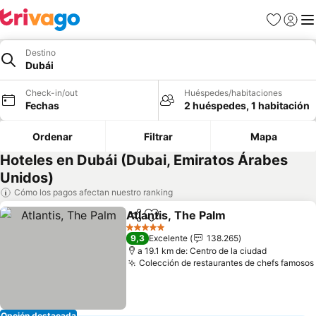
Favoritos
Iniciar 
Me
Destino
Dubái
Check-in/out
Huéspedes/habitaciones
Fechas
2 huéspedes, 1 habitación
Ordenar
Filtrar
Mapa
Hoteles en Dubái (Dubai, Emiratos Árabes
Unidos)
Cómo los pagos afectan nuestro ranking
Atlantis, The Palm
Compartir
Agregar a favoritos
5 Estrellas
9,3
Excelente
138.265
a 19.1 km de: Centro de la ciudad
Colección de restaurantes de chefs famosos
Opción destacada