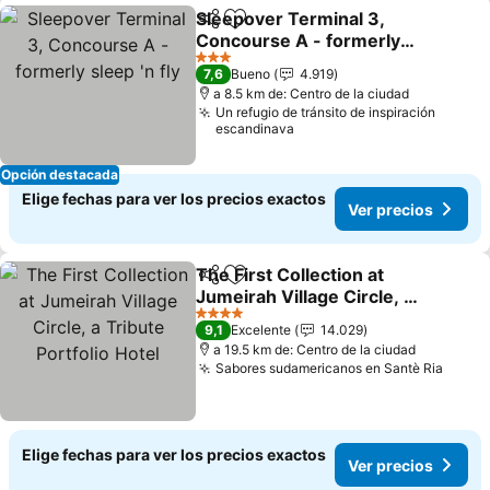
Sleepover Terminal 3,
Compartir
Agregar a favoritos
Concourse A - formerly
sleep 'n fly
3 Estrellas
7,6
Bueno
4.919
a 8.5 km de: Centro de la ciudad
Un refugio de tránsito de inspiración
escandinava
Opción destacada
Elige fechas para ver los precios exactos
Ver precios
The First Collection at
Compartir
Agregar a favoritos
Jumeirah Village Circle, a
Tribute Portfolio Hotel
4 Estrellas
9,1
Excelente
14.029
a 19.5 km de: Centro de la ciudad
Sabores sudamericanos en Santè Ria
Elige fechas para ver los precios exactos
Ver precios