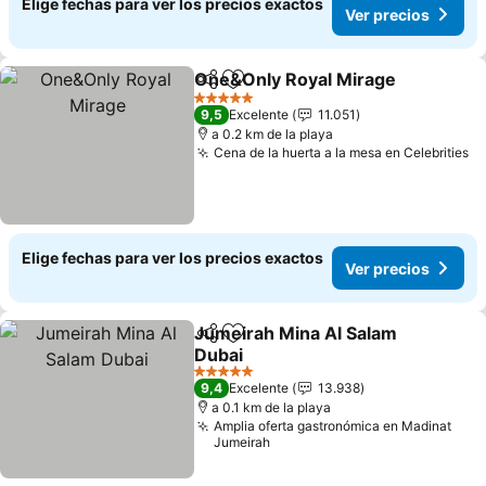
Elige fechas para ver los precios exactos
Ver precios
One&Only Royal Mirage
Compartir
Agregar a favoritos
5 Estrellas
9,5
Excelente
11.051
a 0.2 km de la playa
Cena de la huerta a la mesa en Celebrities
Elige fechas para ver los precios exactos
Ver precios
Jumeirah Mina Al Salam
Compartir
Agregar a favoritos
Dubai
5 Estrellas
9,4
Excelente
13.938
a 0.1 km de la playa
Amplia oferta gastronómica en Madinat
Jumeirah