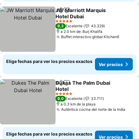
JW Marriott Marquis
Compartir
Agregar a favoritos
Hotel Dubai
5 Estrellas
9,3
Excelente
43.329
a 2.0 km de: Burj Khalifa
Buffet interactivo global Kitchen6
Elige fechas para ver los precios exactos
Ver precios
Dukes The Palm Dubai
Compartir
Agregar a favoritos
Hotel
5 Estrellas
9,0
Excelente
33.711
a 0.3 km de la playa
Auténtica cocina del norte de la India
Elige fechas para ver los precios exactos
Ver precios