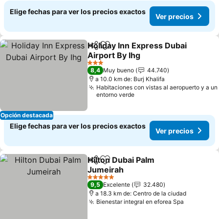
Elige fechas para ver los precios exactos
Ver precios
Holiday Inn Express Dubai
Compartir
Agregar a favoritos
Airport By Ihg
3 Estrellas
8,4
Muy bueno
44.740
a 10.0 km de: Burj Khalifa
Habitaciones con vistas al aeropuerto y a un
entorno verde
Opción destacada
Elige fechas para ver los precios exactos
Ver precios
Hilton Dubai Palm
Compartir
Agregar a favoritos
Jumeirah
5 Estrellas
9,5
Excelente
32.480
a 18.3 km de: Centro de la ciudad
Bienestar integral en eforea Spa