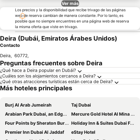
Ver más
Los precios y la disponibilidad que recibe trivago de las páginas
web de reserva cambian de manera constante. Por lo tanto, es
posible que no siempre encuentres en una página web de reserva
la misma oferta que viste en trivago.
Deira (Dubái, Emiratos Árabes Unidos)
Contacto
Deira
,
60772
,
Preguntas frecuentes sobre Deira
¿Qué hace a Deira popular en Dubái?
¿Cuáles son los alojamientos cercanos a Deira?
¿Qué otras atracciones turísticas están cerca de Deira?
Más hoteles principales
Burj Al Arab Jumeirah
Taj Dubai
Arabian Park Dubai, an Edge by Rotana Hotel
Mercure Gold Hotel Al Mina Road Dubai
Four Points by Sheraton Bur Dubai
Holiday Inn & Suites Dubai Festival City By Ihg
Premier Inn Dubai Al Jaddaf
eStay Hotel