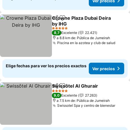
Ver precios
Crowne Plaza Dubai Deira
Compartir
Agregar a favoritos
by IHG
5 Estrellas
8,7
Excelente
22.421
a 8.8 km de: Pública de Jumeirah
Piscina en la azotea y club de salud
Elige fechas para ver los precios exactos
Ver precios
Swissôtel Al Ghurair
Compartir
Agregar a favoritos
5 Estrellas
9,0
Excelente
27.263
a 7.5 km de: Pública de Jumeirah
Swissotel Spa y centro de bienestar