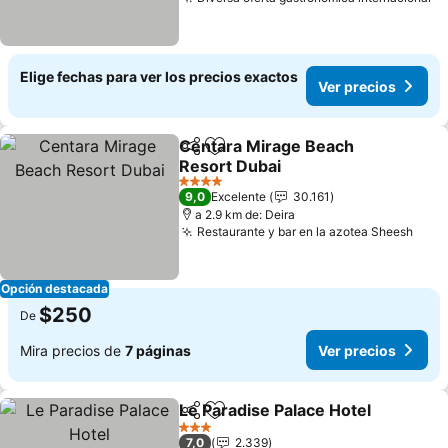
Elige fechas para ver los precios exactos
Ver precios
Centara Mirage Beach
Compartir
Agregar a favoritos
Resort Dubai
4 Estrellas
9,0
Excelente
30.161
a 2.9 km de: Deira
Restaurante y bar en la azotea Sheesh
Opción destacada
$250
De
Mira precios de
7 páginas
Ver precios
Le Paradise Palace Hotel
Compartir
Agregar a favoritos
3 Estrellas
7,0
2.339