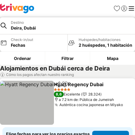
Favoritos
Iniciar 
Me
Destino
Deira, Dubái
Check-in/out
Huéspedes/habitaciones
Fechas
2 huéspedes, 1 habitación
Ordenar
Filtrar
Mapa
Alojamientos en Dubái cerca de Deira
Cómo los pagos afectan nuestro ranking
Hyatt Regency Dubai
Compartir
Agregar a favoritos
5 Estrellas
8,6
Excelente
28.324
a 7.2 km de: Pública de Jumeirah
Auténtica cocina japonesa en Miyako
Elige fechas para ver los precios exactos