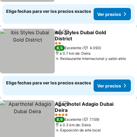
Elige fechas para ver los precios exactos
Ver precios
ibis Styles Dubai Gold
Compartir
Agregar a favoritos
District
2 Estrellas
8,5
Excelente
4.093
a 0.7 km de: Deira
Restaurante internacional y salón atrio
Elige fechas para ver los precios exactos
Ver precios
Aparthotel Adagio Dubai
Compartir
Agregar a favoritos
Deira
4 Estrellas
8,9
Excelente
7.159
a 0.3 km de: Deira
Exposición de arte local