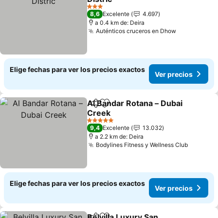
3 Estrellas
8,6
Excelente
4.697
a 0.4 km de: Deira
Auténticos cruceros en Dhow
Elige fechas para ver los precios exactos
Ver precios
Al Bandar Rotana – Dubai
Compartir
Agregar a favoritos
Creek
5 Estrellas
9,4
Excelente
13.032
a 2.2 km de: Deira
Bodylines Fitness y Wellness Club
Elige fechas para ver los precios exactos
Ver precios
Belvilla Luxury San