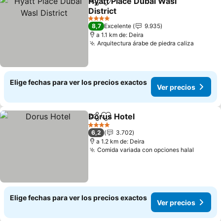
Hyatt Place Dubai Wasl
Compartir
Agregar a favoritos
District
4 Estrellas
8,7
Excelente
9.935
a 1.1 km de: Deira
Arquitectura árabe de piedra caliza
Elige fechas para ver los precios exactos
Ver precios
Dorus Hotel
Compartir
Agregar a favoritos
4 Estrellas
6,2
3.702
a 1.2 km de: Deira
Comida variada con opciones halal
Elige fechas para ver los precios exactos
Ver precios