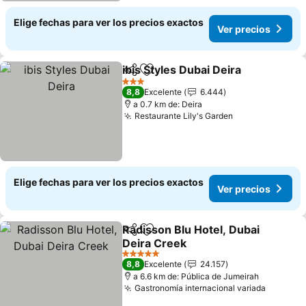
Elige fechas para ver los precios exactos
Ver precios
ibis Styles Dubai Deira
Compartir
Agregar a favoritos
3 Estrellas
8,8
Excelente
6.444
a 0.7 km de: Deira
Restaurante Lily's Garden
Elige fechas para ver los precios exactos
Ver precios
Radisson Blu Hotel, Dubai
Compartir
Agregar a favoritos
Deira Creek
5 Estrellas
8,8
Excelente
24.157
a 6.6 km de: Pública de Jumeirah
Gastronomía internacional variada