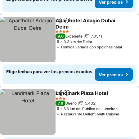
Ver precios
Aparthotel Adagio Dubai
Compartir
Agregar a favoritos
Deira
4 Estrellas
9,0
Excelente
7.054
a 0.3 km de: Deira
Comida variada con opciones halal
Elige fechas para ver los precios exactos
Ver precios
Landmark Plaza Hotel
Compartir
Agregar a favoritos
3 Estrellas
7,9
Bueno
5.432
a 6.6 km de: Pública de Jumeirah
Restaurante Delight Multi Cuisine