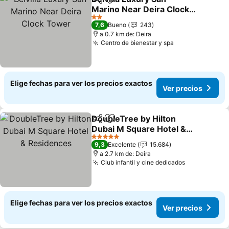
Compartir
Agregar a favoritos
Marino Near Deira Clock
Tower
2 Estrellas
7,6
Bueno
243
a 0.7 km de: Deira
Centro de bienestar y spa
Elige fechas para ver los precios exactos
Ver precios
DoubleTree by Hilton
Compartir
Agregar a favoritos
Dubai M Square Hotel &
Residences
5 Estrellas
9,3
Excelente
15.684
a 2.7 km de: Deira
Club infantil y cine dedicados
Elige fechas para ver los precios exactos
Ver precios