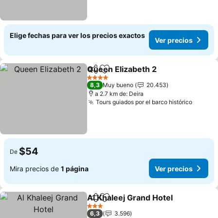
Elige fechas para ver los precios exactos
Ver precios
Queen Elizabeth 2
Compartir
Agregar a favoritos
4 Estrellas
8,3
Muy bueno
20.453
a 2.7 km de: Deira
Tours guiados por el barco histórico
$54
De
Mira precios de
1 página
Ver precios
Al Khaleej Grand Hotel
Compartir
Agregar a favoritos
3 Estrellas
6,3
3.596