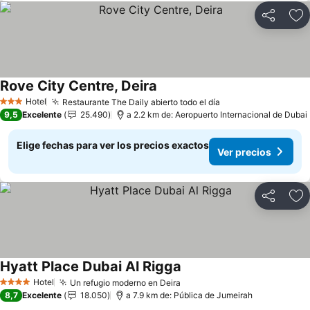
Compartir
Ag
Rove City Centre, Deira
Ver precios
Hotel
Restaurante The Daily abierto todo el día
Ver precios
3 Estrellas
9,5
Excelente
25.490
a 2.2 km de: Aeropuerto Internacional de Dubai
Elige fechas para ver los precios exactos
Ver precios
Compartir
Ag
Hyatt Place Dubai Al Rigga
Ver precios
Hotel
Un refugio moderno en Deira
Ver precios
4 Estrellas
8,7
Excelente
18.050
a 7.9 km de: Pública de Jumeirah