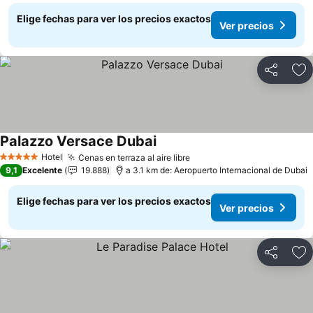
Elige fechas para ver los precios exactos
Ver precios
Compartir
Ag
Palazzo Versace Dubai
Ver precios
Hotel
Cenas en terraza al aire libre
Ver precios
5 Estrellas
9,1
Excelente
19.888
a 3.1 km de: Aeropuerto Internacional de Dubai
Elige fechas para ver los precios exactos
Ver precios
Compartir
Ag