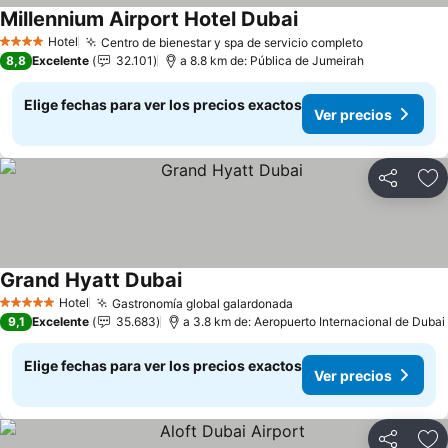
Millennium Airport Hotel Dubai
Ver precios
Hotel
Centro de bienestar y spa de servicio completo
Ver precios
4 Estrellas
8,8
Excelente
32.101
a 8.8 km de: Pública de Jumeirah
Elige fechas para ver los precios exactos
Ver precios
Compartir
Ag
Grand Hyatt Dubai
Ver precios
Hotel
Gastronomía global galardonada
Ver precios
5 Estrellas
9,1
Excelente
35.683
a 3.8 km de: Aeropuerto Internacional de Dubai
Elige fechas para ver los precios exactos
Ver precios