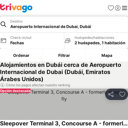
Favoritos
Iniciar 
Me
Destino
Aeropuerto Internacional de Dubai, Dubái
Check-in/out
Huéspedes/habitaciones
Fechas
2 huéspedes, 1 habitación
Ordenar
Filtrar
Mapa
Alojamientos en Dubái cerca de Aeropuerto
Internacional de Dubai (Dubái, Emiratos
Árabes Unidos)
Cómo los pagos afectan nuestro ranking
Opción destacada
Compartir
Ag
Sleepover Terminal 3, Concourse A - formerly sleep 'n fly