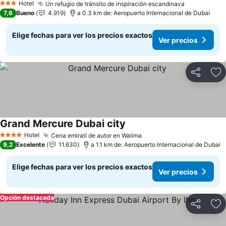
Ver precios
Hotel
Un refugio de tránsito de inspiración escandinava
Ver precio
3 Estrellas
7,6
Bueno
4.919
a 0.3 km de: Aeropuerto Internacional de Dubai
Elige fechas para ver los precios exactos
Ver precios
Compartir
Ag
Grand Mercure Dubai city
Ver precios
Hotel
Cena emiratí de autor en Walima
Ver precios
4 Estrellas
9,2
Excelente
11.630
a 1.1 km de: Aeropuerto Internacional de Dubai
Elige fechas para ver los precios exactos
Ver precios
Opción destacada
Compartir
Ag