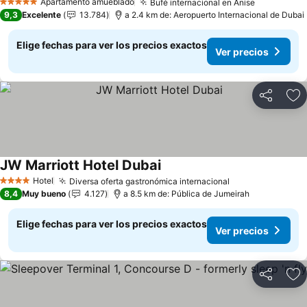
Ver precios
Apartamento amueblado
Bufé internacional en Anise
Ver preci
5 Estrellas
9,3
Excelente
13.784
a 2.4 km de: Aeropuerto Internacional de Dubai
Elige fechas para ver los precios exactos
Ver precios
Compartir
Ag
JW Marriott Hotel Dubai
Ver precios
Hotel
Diversa oferta gastronómica internacional
Ver precios
4 Estrellas
8,4
Muy bueno
4.127
a 8.5 km de: Pública de Jumeirah
Elige fechas para ver los precios exactos
Ver precios
Compartir
Ag