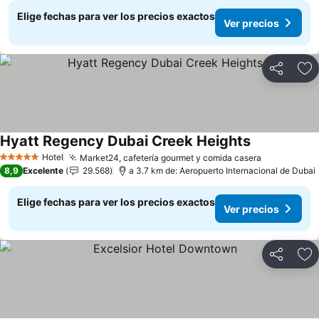
Elige fechas para ver los precios exactos
Ver precios
Compartir
Ag
Hyatt Regency Dubai Creek Heights
Ver precios
Hotel
Market24, cafetería gourmet y comida casera
Ver precio
5 Estrellas
8,9
Excelente
29.568
a 3.7 km de: Aeropuerto Internacional de Dubai
Elige fechas para ver los precios exactos
Ver precios
Compartir
Ag