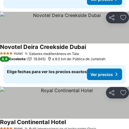
Compartir
Ag
Novotel Deira Creekside Dubai
Ver precios
Hotel
Sabores mediterráneos en Tala
Ver precios
4 Estrellas
8,8
Excelente
18.945
a 8.0 km de: Pública de Jumeirah
Elige fechas para ver los precios exactos
Ver precios
Compartir
Ag
Royal Continental Hotel
Ver precios
Hotel
Bufé internacional en el restaurante Oasis