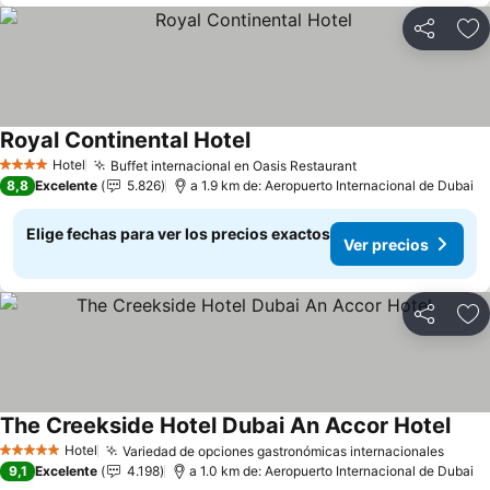
Compartir
Ag
Royal Continental Hotel
Ver precios
Hotel
Buffet internacional en Oasis Restaurant
Ver precios
4 Estrellas
8,8
Excelente
5.826
a 1.9 km de: Aeropuerto Internacional de Dubai
Elige fechas para ver los precios exactos
Ver precios
Compartir
Ag
The Creekside Hotel Dubai An Accor Hotel
Ver 
Hotel
Variedad de opciones gastronómicas internacionales
Ver p
5 Estrellas
9,1
Excelente
4.198
a 1.0 km de: Aeropuerto Internacional de Dubai