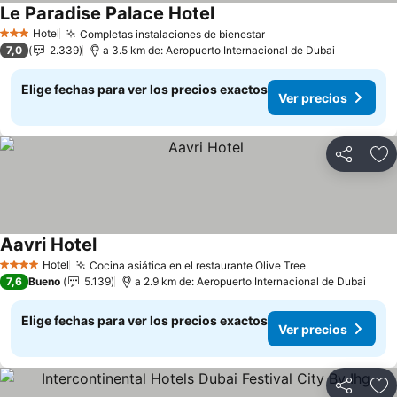
Le Paradise Palace Hotel
Ver precios
Hotel
Completas instalaciones de bienestar
Ver precios
3 Estrellas
7,0
2.339
a 3.5 km de: Aeropuerto Internacional de Dubai
Elige fechas para ver los precios exactos
Ver precios
Compartir
Ag
Aavri Hotel
Ver precios
Hotel
Cocina asiática en el restaurante Olive Tree
Ver precios
4 Estrellas
7,6
Bueno
5.139
a 2.9 km de: Aeropuerto Internacional de Dubai
Elige fechas para ver los precios exactos
Ver precios
Compartir
Ag