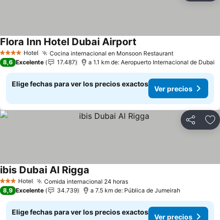
Flora Inn Hotel Dubai Airport
Ver precios
Hotel
Cocina internacional en Monsoon Restaurant
Ver precios
4 Estrellas
8,6
Excelente
17.487
a 1.1 km de: Aeropuerto Internacional de Dubai
Elige fechas para ver los precios exactos
Ver precios
Compartir
Ag
ibis Dubai Al Rigga
Ver precios
Hotel
Comida internacional 24 horas
Ver precios
3 Estrellas
8,9
Excelente
34.739
a 7.5 km de: Pública de Jumeirah
Elige fechas para ver los precios exactos
Ver precios