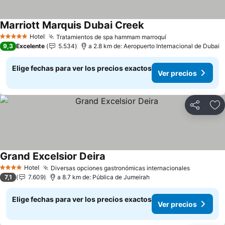
Marriott Marquis Dubai Creek
Ver precios
Hotel
Tratamientos de spa hammam marroquí
Ver precios
5 Estrellas
9,3
Excelente
5.534
a 2.8 km de: Aeropuerto Internacional de Dubai
Elige fechas para ver los precios exactos
Ver precios
Compartir
Ag
Grand Excelsior Deira
Ver precios
Hotel
Diversas opciones gastronómicas internacionales
Ver preci
4 Estrellas
7,1
7.609
a 8.7 km de: Pública de Jumeirah
Elige fechas para ver los precios exactos
Ver precios