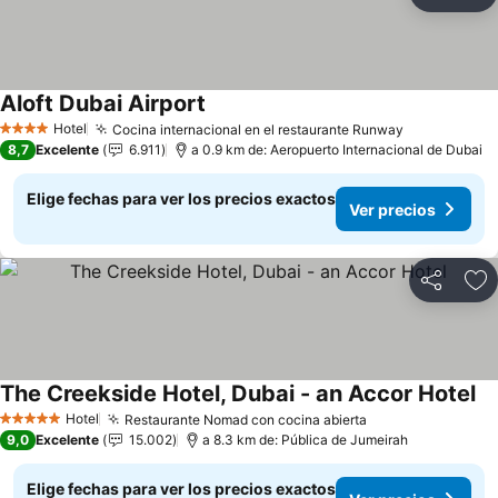
Compartir
Ag
Aloft Dubai Airport
Ver precios
Hotel
Cocina internacional en el restaurante Runway
Ver precios
4 Estrellas
8,7
Excelente
6.911
a 0.9 km de: Aeropuerto Internacional de Dubai
Elige fechas para ver los precios exactos
Ver precios
Compartir
Ag
The Creekside Hotel, Dubai - an Accor Hotel
Ve
Hotel
Restaurante Nomad con cocina abierta
Ver precios
5 Estrellas
9,0
Excelente
15.002
a 8.3 km de: Pública de Jumeirah
Elige fechas para ver los precios exactos