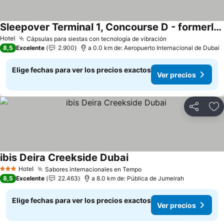
Sleepover Terminal 1, Concourse D - formerly sleep 'n fly
Ver precios
Hotel
Cápsulas para siestas con tecnología de vibración
Ver precios
8,5
Excelente
2.900
a 0.0 km de: Aeropuerto Internacional de Dubai
Elige fechas para ver los precios exactos
Ver precios
Compartir
Ag
ibis Deira Creekside Dubai
Ver precios
Hotel
Sabores internacionales en Tempo
Ver precios
3 Estrellas
8,5
Excelente
22.463
a 8.0 km de: Pública de Jumeirah
Elige fechas para ver los precios exactos
Ver precios