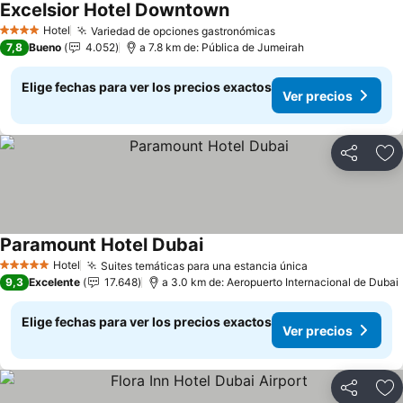
Excelsior Hotel Downtown
Ver precios
Hotel
Variedad de opciones gastronómicas
Ver precios
4 Estrellas
7,8
Bueno
4.052
a 7.8 km de: Pública de Jumeirah
Elige fechas para ver los precios exactos
Ver precios
Compartir
Ag
Paramount Hotel Dubai
Ver precios
Hotel
Suites temáticas para una estancia única
Ver precios
5 Estrellas
9,3
Excelente
17.648
a 3.0 km de: Aeropuerto Internacional de Dubai
Elige fechas para ver los precios exactos
Ver precios
Compartir
Ag