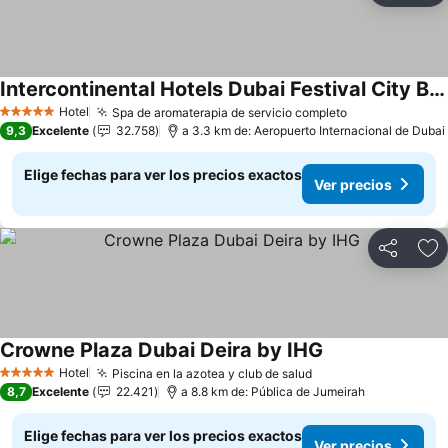
Intercontinental Hotels Dubai Festival City By Ihg
Ver precios
Hotel
Spa de aromaterapia de servicio completo
Ver precios
5 Estrellas
9,3
Excelente
32.758
a 3.3 km de: Aeropuerto Internacional de Dubai
Elige fechas para ver los precios exactos
Ver precios
Compartir
Ag
Crowne Plaza Dubai Deira by IHG
Ver precios
Hotel
Piscina en la azotea y club de salud
Ver precios
5 Estrellas
8,7
Excelente
22.421
a 8.8 km de: Pública de Jumeirah
Elige fechas para ver los precios exactos
Ver precios