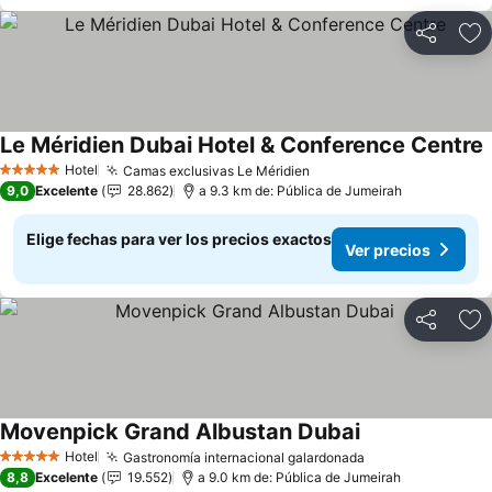
Compartir
Ag
Le Méridien Dubai Hotel & Conference Centre
V
Hotel
Camas exclusivas Le Méridien
Ver precios
5 Estrellas
9,0
Excelente
28.862
a 9.3 km de: Pública de Jumeirah
Elige fechas para ver los precios exactos
Ver precios
Compartir
Ag
Movenpick Grand Albustan Dubai
Ver precios
Hotel
Gastronomía internacional galardonada
Ver precios
5 Estrellas
8,8
Excelente
19.552
a 9.0 km de: Pública de Jumeirah