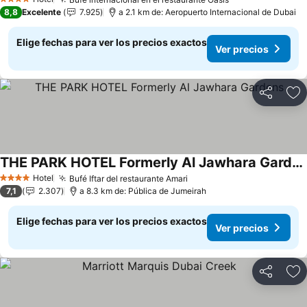
Ver precios
4 Estrellas
8,8
Excelente
7.925
a 2.1 km de: Aeropuerto Internacional de Dubai
Elige fechas para ver los precios exactos
Ver precios
Compartir
Ag
THE PARK HOTEL Formerly Al Jawhara Gardens
Ver precios
Hotel
Bufé Iftar del restaurante Amari
Ver precios
4 Estrellas
7,1
2.307
a 8.3 km de: Pública de Jumeirah
Elige fechas para ver los precios exactos
Ver precios
Compartir
Ag