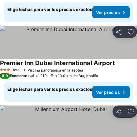
Elige fechas para ver los precios exactos
Ver precios
Compartir
Ag
Premier Inn Dubai International Airport
Ver preci
Hotel
Piscina panorámica en la azotea
Ver precios
3 Estrellas
8,9
Excelente
41.219
a 10.0 km de: Burj Khalifa
Elige fechas para ver los precios exactos
Ver precios
Compartir
Ag