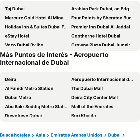
Taj Dubai
Arabian Park Dubai, an Edge by Rotana Hotel
Mercure Gold Hotel Al Mina Road Dubai
Four Points by Sheraton Bur Dubai
Holiday Inn & Suites Dubai Festival City By Ihg
Premier Inn Dubai Al Jaddaf
eStay Hotel
Copthorne Hotel Dubai
Voco Dubai By Ihg
Crowne Plaza Dubai Jumeirah By Ihg
Más Puntos de Interés - Aeropuerto
Rove Downtown
Rose Rayhaan by Rotana
Internacional de Dubai
Swissôtel Al Murooj Dubai
Park Regis Business Bay
ibis Deira Creekside Dubai
Rove Trade Centre
Deira
Aeropuerto Internacional de Dubai
Ramada by Wyndham Downtown Dubai
25hours Hotel Dubai One Central
Al Fahidi Metro Station
The Dubai Mall
Aavri Hotel Deira
Coral Dubai Deira Hotel
Dubai Metro
Deira City Center Mall
Barcelo Al Jaddaf, Dubai
Carlton Dubai Creek Hotel
Abu Bakr Seddiq Metro Station
Mall of the Emirates
Orchid Vue Hotel
Ramada by Wyndham Dubai Deira
Downtown Dubai
Burj Khalifa
Asiana Grand Hotel
Grand Mercure Business Bay
Umm Suqeim
Capsule Art Studio
Manhattan Avenue Hotel
Cube Hotel Dubai
Airport Terminal 1 Metro Station
Airport Terminal 3 Metro Station
Busca hoteles
Asia
Emiratos Árabes Unidos
Dubai
Grand Hyatt Dubai
Sleepover Terminal 3, Concourse A - formerly sleep 'n fly