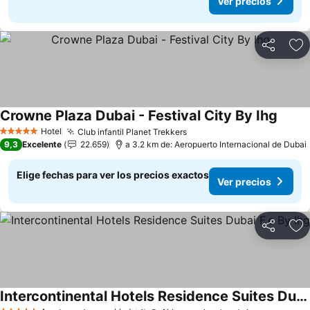
Ver precios
Compartir
Ag
Crowne Plaza Dubai - Festival City By Ihg
Ver pr
Hotel
Club infantil Planet Trekkers
Ver precios
5 Estrellas
9,3
Excelente
22.659
a 3.2 km de: Aeropuerto Internacional de Dubai
Elige fechas para ver los precios exactos
Ver precios
Compartir
Ag
Intercontinental Hotels Residence Suites Dubai F.c By Ihg