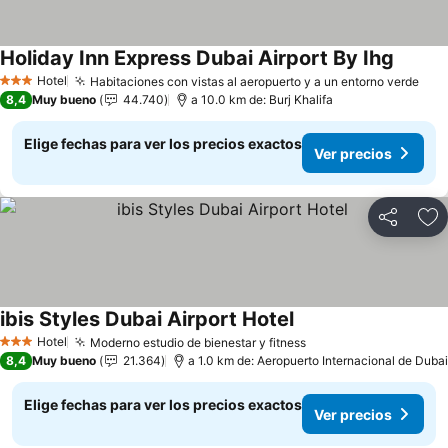
Holiday Inn Express Dubai Airport By Ihg
Ver pre
Hotel
Habitaciones con vistas al aeropuerto y a un entorno verde
Ver
3 Estrellas
8,4
Muy bueno
44.740
a 10.0 km de: Burj Khalifa
Elige fechas para ver los precios exactos
Ver precios
Compartir
Ag
ibis Styles Dubai Airport Hotel
Ver precios
Hotel
Moderno estudio de bienestar y fitness
Ver precios
3 Estrellas
8,4
Muy bueno
21.364
a 1.0 km de: Aeropuerto Internacional de Dubai
Elige fechas para ver los precios exactos
Ver precios