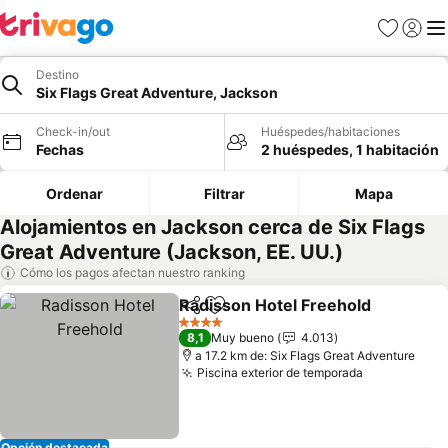
Favoritos
Iniciar 
Me
Destino
Six Flags Great Adventure, Jackson
Check-in/out
Huéspedes/habitaciones
Fechas
2 huéspedes, 1 habitación
Ordenar
Filtrar
Mapa
Alojamientos en Jackson cerca de Six Flags
Great Adventure (Jackson, EE. UU.)
Cómo los pagos afectan nuestro ranking
Radisson Hotel Freehold
Compartir
Agregar a favoritos
4 Estrellas
8,1
Muy bueno
4.013
a 17.2 km de: Six Flags Great Adventure
Piscina exterior de temporada
Opción destacada