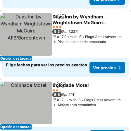
Days Inn by Wyndham
Compartir
Agregar a favoritos
Wrightstown McGuire
AFB/Bordentown
3 Estrellas
5,3
1.227
a 17.0 km de: Six Flags Great Adventure
Piscina exterior de temporada
Opción destacada
Elige fechas para ver los precios exactos
Ver precios
Colonade Motel
Compartir
Agregar a favoritos
2 Estrellas
5,5
191
a 17.1 km de: Six Flags Great Adventure
Alojamiento económico
Opción destacada