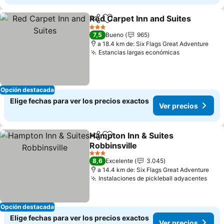
Red Carpet Inn and Suites
Compartir
Agregar a favoritos
3 Estrellas
7,5
Bueno
965
a 18.4 km de: Six Flags Great Adventure
Estancias largas económicas
Opción destacada
Elige fechas para ver los precios exactos
Ver precios
Hampton Inn & Suites
Compartir
Agregar a favoritos
Robbinsville
3 Estrellas
8,6
Excelente
3.045
a 14.4 km de: Six Flags Great Adventure
Instalaciones de pickleball adyacentes
Opción destacada
Elige fechas para ver los precios exactos
Ver precios