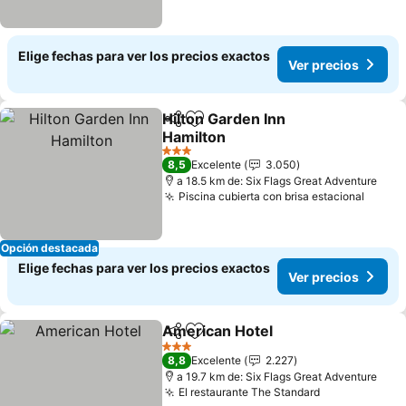
Elige fechas para ver los precios exactos
Ver precios
Hilton Garden Inn
Compartir
Agregar a favoritos
Hamilton
3 Estrellas
8,5
Excelente
3.050
a 18.5 km de: Six Flags Great Adventure
Piscina cubierta con brisa estacional
Opción destacada
Elige fechas para ver los precios exactos
Ver precios
American Hotel
Compartir
Agregar a favoritos
3 Estrellas
8,8
Excelente
2.227
a 19.7 km de: Six Flags Great Adventure
El restaurante The Standard