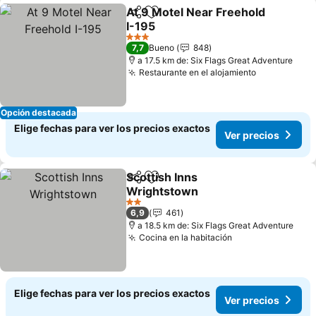
At 9 Motel Near Freehold
Compartir
Agregar a favoritos
I-195
3 Estrellas
7,7
Bueno
848
a 17.5 km de: Six Flags Great Adventure
Restaurante en el alojamiento
Opción destacada
Elige fechas para ver los precios exactos
Ver precios
Scottish Inns
Compartir
Agregar a favoritos
Wrightstown
2 Estrellas
6,9
461
a 18.5 km de: Six Flags Great Adventure
Cocina en la habitación
Elige fechas para ver los precios exactos
Ver precios