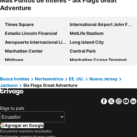
Más Puntos de Interés - Six Flags Great
Adventure
Times Square
International Airport John F. Kennedy
Estadio Lincoln Financial
MetLife Stadium
Aeropuerto Internacional Libertad de Newark
Long Island City
Manhattan Center
Central Park
Midtown
Manhattan Cruise Terminal
Jersey Gardens Outlet Mall
Lower Manhattan
34th St Penn Station Metro Station
Chelsea
Busca hoteles
Norteamérica
EE. UU.
Nueva Jersey
Jackson
Six Flags Great Adventure
Aeropuerto LaGuardia
JFK Runway Run
Chinatown
Flushing Meadows Corona Park
Facebook
Twitter
Insta
Yo
Madison Square Garden
Edificio de las Naciones Unidas
Elige tu país
Jackson Heights
Queens
Astoria
Pennsylvania Station
Agregar en Google
Javits Center
Aeropuerto Internacional de Filadelfia
Encuentra nuestros resultados
fácilmente: agrega trivago como