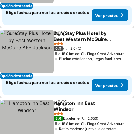
Opción destacada
Elige fechas para ver los precios exactos
Ver precios
SureStay Plus Hotel by
Compartir
Agregar a favoritos
Best Western McGuire
AFB Jackson
3 Estrellas
6,9
2.045
a 15.9 km de: Six Flags Great Adventure
Piscina exterior con juegos familiares
Opción destacada
Elige fechas para ver los precios exactos
Ver precios
Hampton Inn East
Compartir
Agregar a favoritos
Windsor
3 Estrellas
8,6
Excelente
2.656
a 15.8 km de: Six Flags Great Adventure
Retiro moderno junto a la carretera