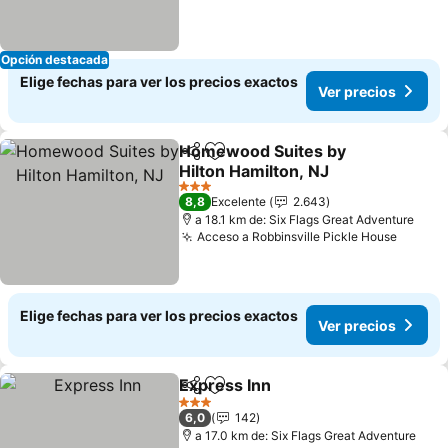
Opción destacada
Elige fechas para ver los precios exactos
Ver precios
Homewood Suites by
Compartir
Agregar a favoritos
Hilton Hamilton, NJ
3 Estrellas
8,8
Excelente
2.643
a 18.1 km de: Six Flags Great Adventure
Acceso a Robbinsville Pickle House
Elige fechas para ver los precios exactos
Ver precios
Express Inn
Compartir
Agregar a favoritos
3 Estrellas
6,0
142
a 17.0 km de: Six Flags Great Adventure