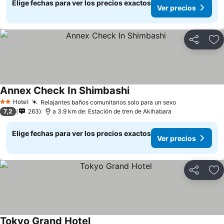
Elige fechas para ver los precios exactos
Ver precios
Compartir
Ag
Annex Check In Shimbashi
Hotel
Relajantes baños comunitarios solo para un sexo
2 Estrellas
7,2
263
a 3.9 km de: Estación de tren de Akihabara
Elige fechas para ver los precios exactos
Ver precios
Compartir
Ag
Tokyo Grand Hotel