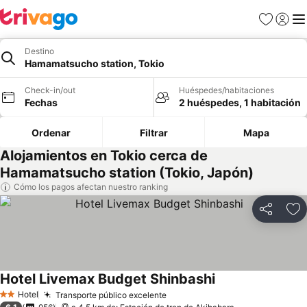
Favoritos
Iniciar 
Me
Destino
Hamamatsucho station, Tokio
Check-in/out
Huéspedes/habitaciones
Fechas
2 huéspedes, 1 habitación
Ordenar
Filtrar
Mapa
Alojamientos en Tokio cerca de
Hamamatsucho station (Tokio, Japón)
Cómo los pagos afectan nuestro ranking
Compartir
Ag
Hotel Livemax Budget Shinbashi
Hotel
Transporte público excelente
2 Estrellas