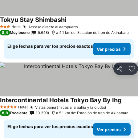
Tokyu Stay Shimbashi
Hotel
Acceso directo al aeropuerto
3 Estrellas
8,4
Muy bueno
5.648
a 4.1 km de: Estación de tren de Akihabara
Elige fechas para ver los precios exactos
Ver precios
Compartir
Ag
Intercontinental Hotels Tokyo Bay By Ihg
Hotel
Vistas panorámicas a la bahía y la ciudad
5 Estrellas
8,8
Excelente
10.399
a 5.1 km de: Estación de tren de Akihabara
Elige fechas para ver los precios exactos
Ver precios