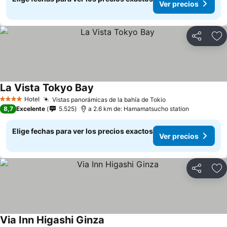
Ver precios
Compartir
Ag
La Vista Tokyo Bay
Hotel
Vistas panorámicas de la bahía de Tokio
4 Estrellas
8,7
Excelente
5.525
a 2.6 km de: Hamamatsucho station
Elige fechas para ver los precios exactos
Ver precios
Compartir
Ag
Via Inn Higashi Ginza