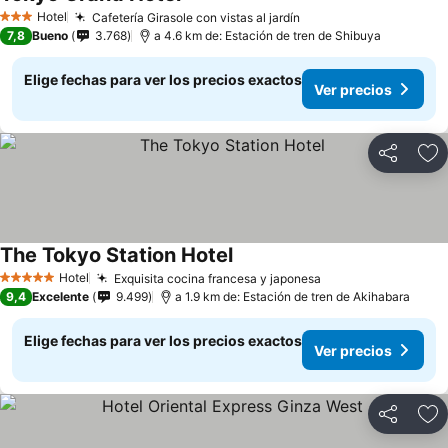
Hotel
Cafetería Girasole con vistas al jardín
3 Estrellas
7,8
Bueno
3.768
a 4.6 km de: Estación de tren de Shibuya
Elige fechas para ver los precios exactos
Ver precios
Compartir
Ag
The Tokyo Station Hotel
Hotel
Exquisita cocina francesa y japonesa
5 Estrellas
9,4
Excelente
9.499
a 1.9 km de: Estación de tren de Akihabara
Elige fechas para ver los precios exactos
Ver precios
Compartir
Ag