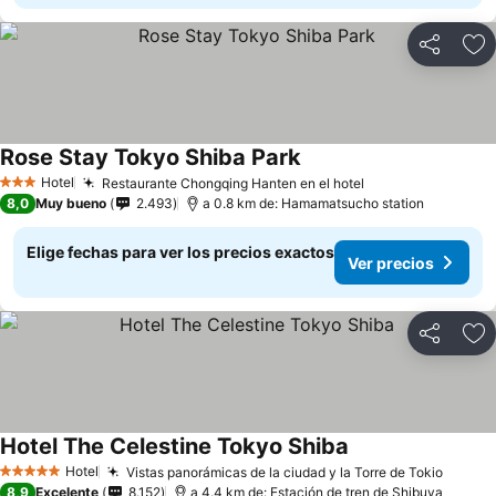
Compartir
Ag
Rose Stay Tokyo Shiba Park
Hotel
Restaurante Chongqing Hanten en el hotel
3 Estrellas
8,0
Muy bueno
2.493
a 0.8 km de: Hamamatsucho station
Elige fechas para ver los precios exactos
Ver precios
Compartir
Ag
Hotel The Celestine Tokyo Shiba
Hotel
Vistas panorámicas de la ciudad y la Torre de Tokio
5 Estrellas
8,9
Excelente
8.152
a 4.4 km de: Estación de tren de Shibuya