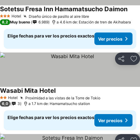
Sotetsu Fresa Inn Hamamatsucho Daimon
Hotel
Diseño único de pasillo al aire libre
3 Estrellas
8,2
Muy bueno
6.989
a 4.6 km de: Estación de tren de Akihabara
Elige fechas para ver los precios exactos
Ver precios
Compartir
Ag
Wasabi Mita Hotel
Hotel
Proximidad a las vistas de la Torre de Tokio
2 Estrellas
6,0
3
a 1.7 km de: Hamamatsucho station
Elige fechas para ver los precios exactos
Ver precios