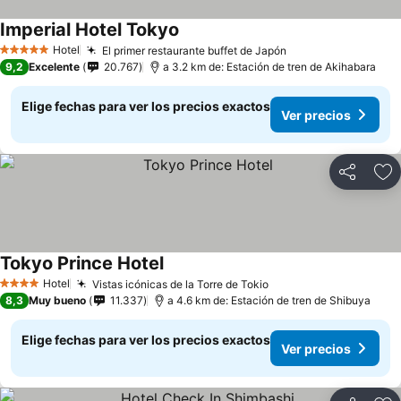
Imperial Hotel Tokyo
Hotel
El primer restaurante buffet de Japón
5 Estrellas
9,2
Excelente
20.767
a 3.2 km de: Estación de tren de Akihabara
Elige fechas para ver los precios exactos
Ver precios
Compartir
Ag
Tokyo Prince Hotel
Hotel
Vistas icónicas de la Torre de Tokio
4 Estrellas
8,3
Muy bueno
11.337
a 4.6 km de: Estación de tren de Shibuya
Elige fechas para ver los precios exactos
Ver precios