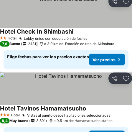
Compartir
Ag
Hotel Check In Shimbashi
Hotel
Lobby único con decoración de fósiles
2 Estrellas
7,6
Bueno
2.181
a 3.9 km de: Estación de tren de Akihabara
Elige fechas para ver los precios exactos
Ver precios
Compartir
Ag
Hotel Tavinos Hamamatsucho
Hotel
Vistas al puerto desde habitaciones seleccionadas
3 Estrellas
8,4
Muy bueno
3.801
a 0.5 km de: Hamamatsucho station