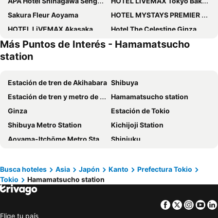
APA Hotel Shinagawa Sengakuji Ekimae
HOTEL LiVEMAX Tokyo Bakurocho
Sakura Fleur Aoyama
HOTEL MYSTAYS PREMIER Omori
HOTEL LiVEMAX Akasaka
Hotel The Celestine Ginza
Más Puntos de Interés - Hamamatsucho
Cerulean Tower Tokyu Hotel
Hotel Siena
station
Tokyo Dome Hotel
Imperial Hotel Tokyo
Asakusa View Hotel
Hotel Livemax Tokyo Ayase Ekimae
Estación de tren de Akihabara
Shibuya
Toshi Center Hotel
Hotel Metropolitan Edmont Tokyo
Estación de tren y metro de Asakusa
Hamamatsucho station
APA Hotel Yamanote Otsuka Ekimae Tower
JR-East Hotel Mets Shibuya
Ginza
Estación de Tokio
APA Hotel Asakusa Ekimae
the b asakusa
Shibuya Metro Station
Kichijoji Station
Shibuya Tobu Hotel
Mitsui Garden Hotel Ueno - Tokyo
Aoyama-Itchōme Metro Station
Shinjuku
Hotel New Star Ikebukuro
Mustard Hotel Asakusa 1
Akasaka Metro Station
Imperial Palace
Intercontinental Hotels Tokyo Bay By Ihg
Sotetsu Fresa Inn Higashi Shinjuku
Ueno Metro Station
Kamiyachō Metro Station
Busca hoteles
Asia
Japón
Kanto
Prefectura Tokio
Oak Hotel Edo
Shinjuku Prince Hotel
Tokio
Hamamatsucho station
Estación de tren de Shinjuku
Estación de tren de Ueno
HOTEL AMANEK Asakusa Ekimae
KOKO HOTEL Shimbashi Onarimon
Tokyo Disney Resort
Aeropuerto Internacional de Haneda
Henn na Hotel Tokyo Haneda
Hotel Resol Stay Akihabara
Facebook
Twitter
Insta
Yo
Pacifico Yokohama
Makuhari Messe
HOTEL LiVEMAX Asakusabashi-Ekimae
ホテルピュリッツァー自由が丘
Elige tu país