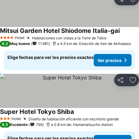
Compartir
Ag
Mitsui Garden Hotel Shiodome Italia-gai
Hotel
Habitaciones con vistas a la Torre de Tokio
4 Estrellas
8,2
Muy bueno
11.981
a 4.5 km de: Estación de tren de Akihabara
Elige fechas para ver los precios exactos
Ver precios
Compartir
Ag
Super Hotel Tokyo Shiba
Hotel
Diseño de habitación eficiente con escritorio grande
3 Estrellas
8,5
Excelente
795
a 0.8 km de: Hamamatsucho station
Elige fechas para ver los precios exactos