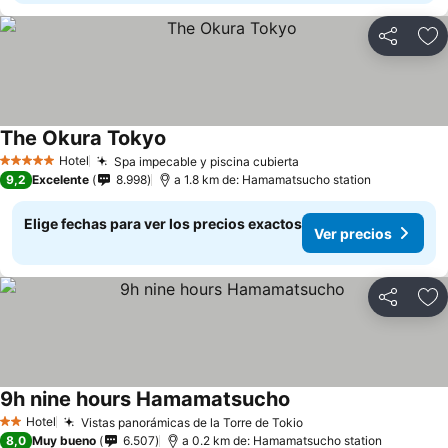
Compartir
Ag
The Okura Tokyo
Hotel
Spa impecable y piscina cubierta
5 Estrellas
9,2
Excelente
8.998
a 1.8 km de: Hamamatsucho station
Elige fechas para ver los precios exactos
Ver precios
Compartir
Ag
9h nine hours Hamamatsucho
Hotel
Vistas panorámicas de la Torre de Tokio
2 Estrellas
8,0
Muy bueno
6.507
a 0.2 km de: Hamamatsucho station