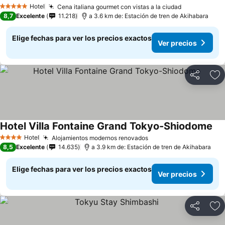
Hotel
Cena italiana gourmet con vistas a la ciudad
5 Estrellas
8,7
Excelente
11.218
a 3.6 km de: Estación de tren de Akihabara
Elige fechas para ver los precios exactos
Ver precios
Compartir
Ag
Hotel Villa Fontaine Grand Tokyo-Shiodome
Hotel
Alojamientos modernos renovados
4 Estrellas
8,5
Excelente
14.635
a 3.9 km de: Estación de tren de Akihabara
Elige fechas para ver los precios exactos
Ver precios
Compartir
Ag