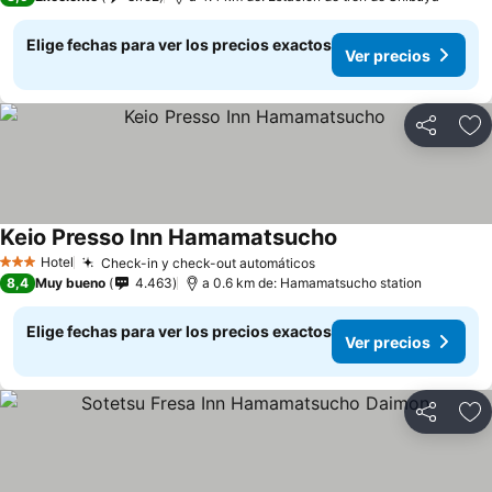
Elige fechas para ver los precios exactos
Ver precios
Compartir
Ag
Keio Presso Inn Hamamatsucho
Hotel
Check-in y check-out automáticos
3 Estrellas
8,4
Muy bueno
4.463
a 0.6 km de: Hamamatsucho station
Elige fechas para ver los precios exactos
Ver precios
Compartir
Ag