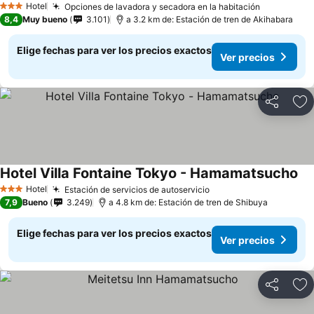
Hotel
Opciones de lavadora y secadora en la habitación
3 Estrellas
8,4
Muy bueno
3.101
a 3.2 km de: Estación de tren de Akihabara
Elige fechas para ver los precios exactos
Ver precios
Compartir
Ag
Hotel Villa Fontaine Tokyo - Hamamatsucho
Hotel
Estación de servicios de autoservicio
3 Estrellas
7,9
Bueno
3.249
a 4.8 km de: Estación de tren de Shibuya
Elige fechas para ver los precios exactos
Ver precios
Compartir
Ag