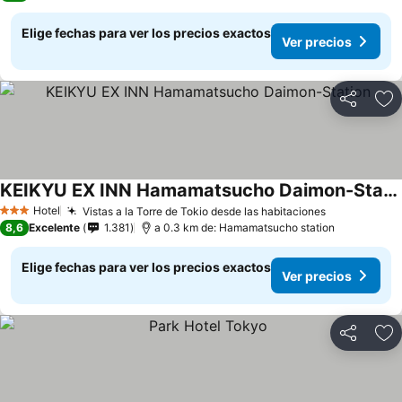
Elige fechas para ver los precios exactos
Ver precios
Compartir
Ag
KEIKYU EX INN Hamamatsucho Daimon-Station
Hotel
Vistas a la Torre de Tokio desde las habitaciones
3 Estrellas
8,6
Excelente
1.381
a 0.3 km de: Hamamatsucho station
Elige fechas para ver los precios exactos
Ver precios
Compartir
Ag