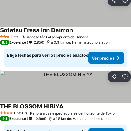
Compartir
Ag
Sotetsu Fresa Inn Daimon
Hotel
Acceso fácil al aeropuerto de Haneda
3 Estrellas
8,8
Excelente
2.956
a 0.3 km de: Hamamatsucho station
Elige fechas para ver los precios exactos
Ver precios
Compartir
Ag
THE BLOSSOM HIBIYA
Hotel
Panorámicas espectaculares del horizonte de Tokio
4 Estrellas
9,1
Excelente
10.996
a 1.5 km de: Hamamatsucho station