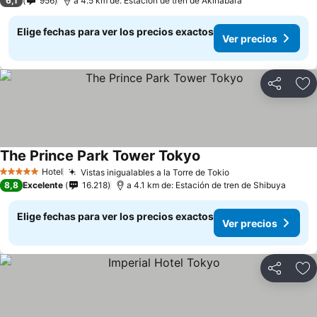
6,1
956
a 4.5 km de: Estación de tren de Akihabara
Elige fechas para ver los precios exactos
Ver precios
Compartir
Ag
The Prince Park Tower Tokyo
Hotel
Vistas inigualables a la Torre de Tokio
5 Estrellas
8,8
Excelente
16.218
a 4.1 km de: Estación de tren de Shibuya
Elige fechas para ver los precios exactos
Ver precios
Compartir
Ag