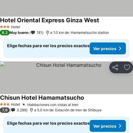
Hotel Oriental Express Ginza West
Hotel
3 Estrellas
8,2
Muy bueno
181
a 1.0 km de: Hamamatsucho station
Elige fechas para ver los precios exactos
Ver precios
Compartir
Ag
Chisun Hotel Hamamatsucho
Hotel
Habitaciones con vistas al tren
3 Estrellas
7,0
3.289
a 5.0 km de: Estación de tren de Shibuya
Elige fechas para ver los precios exactos
Ver precios