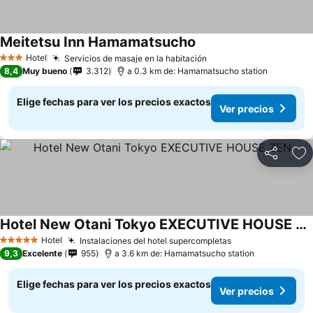
Meitetsu Inn Hamamatsucho
Hotel
Servicios de masaje en la habitación
3 Estrellas
8,4
Muy bueno
3.312
a 0.3 km de: Hamamatsucho station
Elige fechas para ver los precios exactos
Ver precios
Compartir
Ag
Hotel New Otani Tokyo EXECUTIVE HOUSE ZEN
Hotel
Instalaciones del hotel supercompletas
5 Estrellas
9,3
Excelente
955
a 3.6 km de: Hamamatsucho station
Elige fechas para ver los precios exactos
Ver precios