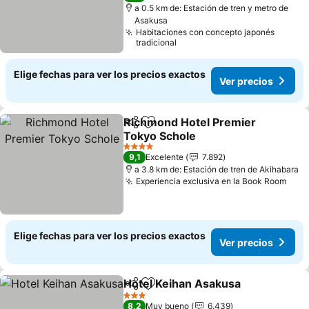
a 0.5 km de: Estación de tren y metro de
Asakusa
Habitaciones con concepto japonés
tradicional
Elige fechas para ver los precios exactos
Ver precios
Richmond Hotel Premier
Compartir
Agregar a favoritos
Tokyo Schole
4 Estrellas
9,1
Excelente
7.892
a 3.8 km de: Estación de tren de Akihabara
Experiencia exclusiva en la Book Room
Elige fechas para ver los precios exactos
Ver precios
Hotel Keihan Asakusa
Compartir
Agregar a favoritos
3 Estrellas
8,2
Muy bueno
6.439