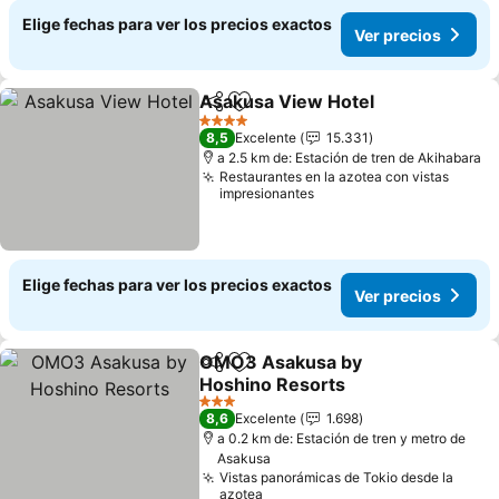
Elige fechas para ver los precios exactos
Ver precios
Asakusa View Hotel
Compartir
Agregar a favoritos
4 Estrellas
8,5
Excelente
15.331
a 2.5 km de: Estación de tren de Akihabara
Restaurantes en la azotea con vistas
impresionantes
Elige fechas para ver los precios exactos
Ver precios
OMO3 Asakusa by
Compartir
Agregar a favoritos
Hoshino Resorts
3 Estrellas
8,6
Excelente
1.698
a 0.2 km de: Estación de tren y metro de
Asakusa
Vistas panorámicas de Tokio desde la
azotea