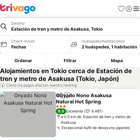
Favoritos
Iniciar 
Me
Destino
Estación de tren y metro de Asakusa, Tokio
Check-in/out
Huéspedes/habitaciones
Fechas
2 huéspedes, 1 habitación
Ordenar
Filtrar
Mapa
Alojamientos en Tokio cerca de Estación de
tren y metro de Asakusa (Tokio, Japón)
Cómo los pagos afectan nuestro ranking
Onyado Nono Asakusa
Compartir
Agregar a favoritos
Natural Hot Spring
3 Estrellas
9,0
Excelente
6.481
a 0.5 km de: Estación de tren y metro de
Asakusa
Excepcional bufé de desayuno japonés