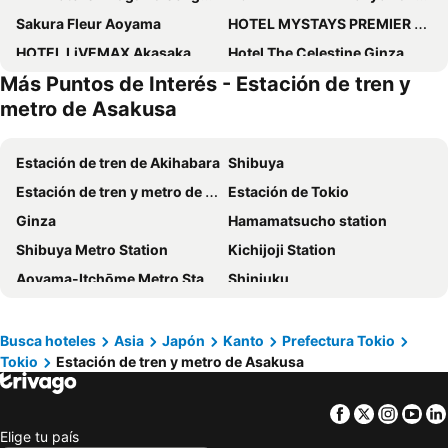
Sakura Fleur Aoyama
HOTEL MYSTAYS PREMIER Omori
HOTEL LiVEMAX Akasaka
Hotel The Celestine Ginza
Más Puntos de Interés - Estación de tren y
Cerulean Tower Tokyu Hotel
Hotel Siena
metro de Asakusa
Tokyo Dome Hotel
Imperial Hotel Tokyo
Asakusa View Hotel
Hotel Livemax Tokyo Ayase Ekimae
Estación de tren de Akihabara
Shibuya
Toshi Center Hotel
Hotel Metropolitan Edmont Tokyo
Estación de tren y metro de Asakusa
Estación de Tokio
APA Hotel Yamanote Otsuka Ekimae Tower
JR-East Hotel Mets Shibuya
Ginza
Hamamatsucho station
APA Hotel Asakusa Ekimae
the b asakusa
Shibuya Metro Station
Kichijoji Station
Shibuya Tobu Hotel
Mitsui Garden Hotel Ueno - Tokyo
Aoyama-Itchōme Metro Station
Shinjuku
Hotel New Star Ikebukuro
Mustard Hotel Asakusa 1
Ueno Metro Station
Imperial Palace
Intercontinental Hotels Tokyo Bay By Ihg
Sotetsu Fresa Inn Higashi Shinjuku
Akasaka Metro Station
Estación de tren de Ueno
Busca hoteles
Asia
Japón
Kanto
Prefectura Tokio
Oak Hotel Edo
Shinjuku Prince Hotel
Tokio
Estación de tren y metro de Asakusa
Kamiyachō Metro Station
Estación de tren de Shinjuku
HOTEL AMANEK Asakusa Ekimae
Henn na Hotel Tokyo Haneda
Tokyo Disney Resort
Aeropuerto Internacional de Haneda
KOKO HOTEL Shimbashi Onarimon
Hotel Resol Stay Akihabara
Facebook
Twitter
Insta
Yo
Makuhari Messe
Pacifico Yokohama
HOTEL LiVEMAX Asakusabashi-Ekimae
ホテルピュリッツァー自由が丘
Elige tu país