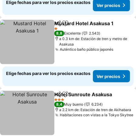
Elige fechas para ver los precios exactos
Ver precios
Mustard Hotel Asakusa 1
Compartir
Agregar a favoritos
1 Estrellas
8,8
Excelente
2.543
a 0.3 km de: Estación de tren y metro de
Asakusa
Auténtico baño público japonés
Elige fechas para ver los precios exactos
Ver precios
Hotel Sunroute Asakusa
Compartir
Agregar a favoritos
3 Estrellas
8,4
Muy bueno
6.234
a 2.2 km de: Estación de tren de Akihabara
Habitaciones con vistas a la Tokyo Skytree