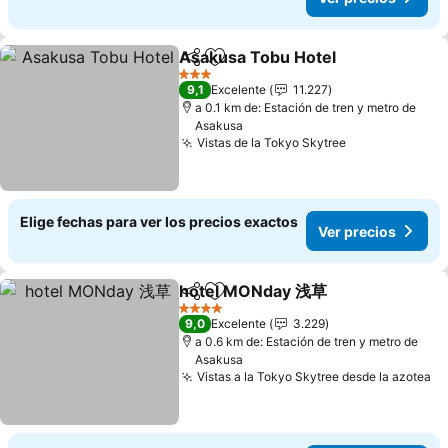
Asakusa Tobu Hotel
Compartir
Agregar a favoritos
3 Estrellas
9,1
Excelente
11.227
a 0.1 km de: Estación de tren y metro de
Asakusa
Vistas de la Tokyo Skytree
Elige fechas para ver los precios exactos
Ver precios
hotel MONday 浅草
Compartir
Agregar a favoritos
4 Estrellas
9,0
Excelente
3.229
a 0.6 km de: Estación de tren y metro de
Asakusa
Vistas a la Tokyo Skytree desde la azotea