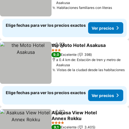
Asakusa
Habitaciones familiares con literas
Elige fechas para ver los precios exactos
Ver precios
the Moto Hotel Asakusa
Compartir
Agregar a favoritos
3 Estrellas
9,0
Excelente
398
a 0.4 km de: Estación de tren y metro de
Asakusa
Vistas de la ciudad desde las habitaciones
Elige fechas para ver los precios exactos
Ver precios
Asakusa View Hotel
Compartir
Agregar a favoritos
Annex Rokku
4 Estrellas
9,1
Excelente
3.405