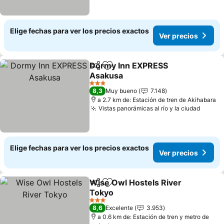
Elige fechas para ver los precios exactos
Ver precios
Dormy Inn EXPRESS
Compartir
Agregar a favoritos
Asakusa
3 Estrellas
8,3
Muy bueno
7.148
a 2.7 km de: Estación de tren de Akihabara
Vistas panorámicas al río y la ciudad
Elige fechas para ver los precios exactos
Ver precios
Wise Owl Hostels River
Compartir
Agregar a favoritos
Tokyo
3 Estrellas
8,6
Excelente
3.953
a 0.6 km de: Estación de tren y metro de