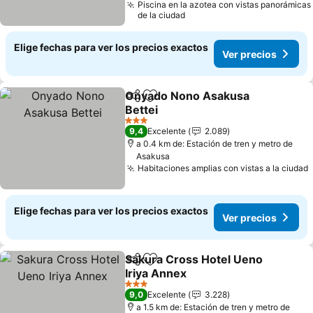
Piscina en la azotea con vistas panorámicas
de la ciudad
Elige fechas para ver los precios exactos
Ver precios
Onyado Nono Asakusa
Compartir
Agregar a favoritos
Bettei
3 Estrellas
9,4
Excelente
2.089
a 0.4 km de: Estación de tren y metro de
Asakusa
Habitaciones amplias con vistas a la ciudad
Elige fechas para ver los precios exactos
Ver precios
Sakura Cross Hotel Ueno
Compartir
Agregar a favoritos
Iriya Annex
3 Estrellas
9,0
Excelente
3.228
a 1.5 km de: Estación de tren y metro de