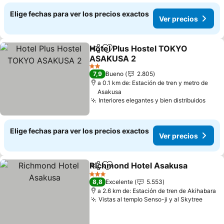
Elige fechas para ver los precios exactos
Ver precios
Hotel Plus Hostel TOKYO
Compartir
Agregar a favoritos
ASAKUSA 2
2 Estrellas
7,9
Bueno
2.805
a 0.1 km de: Estación de tren y metro de
Asakusa
Interiores elegantes y bien distribuidos
Elige fechas para ver los precios exactos
Ver precios
Richmond Hotel Asakusa
Compartir
Agregar a favoritos
3 Estrellas
8,8
Excelente
5.553
a 2.6 km de: Estación de tren de Akihabara
Vistas al templo Senso-ji y al Skytree