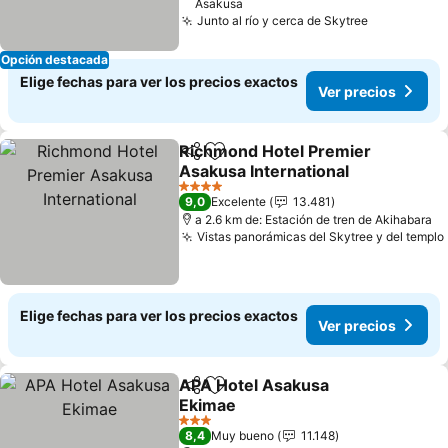
Asakusa
Junto al río y cerca de Skytree
Opción destacada
Elige fechas para ver los precios exactos
Ver precios
Richmond Hotel Premier
Compartir
Agregar a favoritos
Asakusa International
4 Estrellas
9,0
Excelente
13.481
a 2.6 km de: Estación de tren de Akihabara
Vistas panorámicas del Skytree y del templo
Elige fechas para ver los precios exactos
Ver precios
APA Hotel Asakusa
Compartir
Agregar a favoritos
Ekimae
3 Estrellas
8,4
Muy bueno
11.148