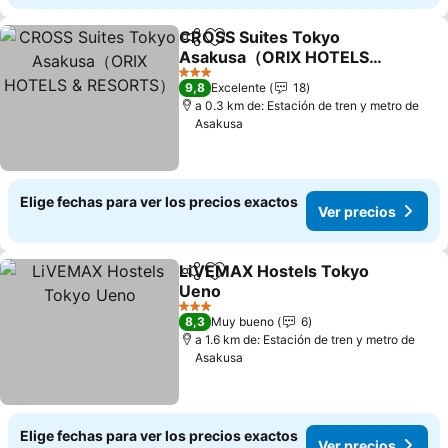
CROSS Suites Tokyo
Compartir
Agregar a favoritos
Asakusa（ORIX HOTELS
& RESORTS）
3 Estrellas
9,8
Excelente
18
a 0.3 km de: Estación de tren y metro de
Asakusa
Elige fechas para ver los precios exactos
Ver precios
LiVEMAX Hostels Tokyo
Compartir
Agregar a favoritos
Ueno
3 Estrellas
8,3
Muy bueno
6
a 1.6 km de: Estación de tren y metro de
Asakusa
Elige fechas para ver los precios exactos
Ver precios