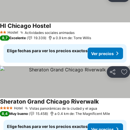
HI Chicago Hostel
Ver precios
Hostel
Actividades sociales animadas
Ver precios
2 Estrellas
8,7
Excelente
19.339
a 0.9 km de: Torre Willis
Elige fechas para ver los precios exactos
Ver precios
Compartir
Ag
Sheraton Grand Chicago Riverwalk
Ver precios
Hotel
Vistas panorámicas de la ciudad y el agua
Ver precios
4 Estrellas
8,4
Muy bueno
15.458
a 0.4 km de: The Magnificent Mile
Elige fechas para ver los precios exactos
Ver precios