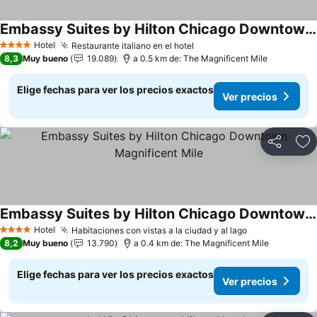
Embassy Suites by Hilton Chicago Downtown River North
Ver precios
Hotel
Restaurante italiano en el hotel
Ver precios
4 Estrellas
8,3
Muy bueno
19.089
a 0.5 km de: The Magnificent Mile
Elige fechas para ver los precios exactos
Ver precios
Compartir
Ag
Embassy Suites by Hilton Chicago Downtown Magnificent Mile
Ver precios
Hotel
Habitaciones con vistas a la ciudad y al lago
Ver precios
4 Estrellas
8,2
Muy bueno
13.790
a 0.4 km de: The Magnificent Mile
Elige fechas para ver los precios exactos
Ver precios