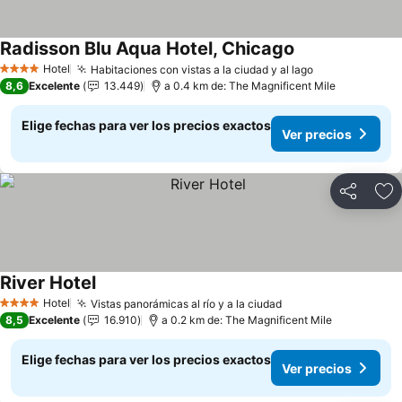
Radisson Blu Aqua Hotel, Chicago
Ver precios
Hotel
Habitaciones con vistas a la ciudad y al lago
Ver precios
4 Estrellas
8,6
Excelente
13.449
a 0.4 km de: The Magnificent Mile
Elige fechas para ver los precios exactos
Ver precios
Compartir
Ag
River Hotel
Ver precios
Hotel
Vistas panorámicas al río y a la ciudad
Ver precios
4 Estrellas
8,5
Excelente
16.910
a 0.2 km de: The Magnificent Mile
Elige fechas para ver los precios exactos
Ver precios