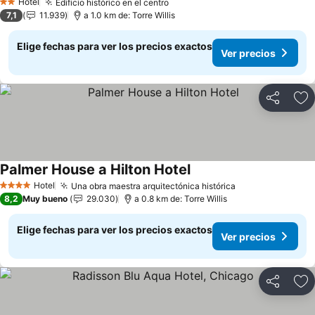
Hotel
Edificio histórico en el centro
Ver precios
2 Estrellas
7,1
11.939
a 1.0 km de: Torre Willis
Elige fechas para ver los precios exactos
Ver precios
Compartir
Ag
Palmer House a Hilton Hotel
Ver precios
Hotel
Una obra maestra arquitectónica histórica
Ver precios
4 Estrellas
8,2
Muy bueno
29.030
a 0.8 km de: Torre Willis
Elige fechas para ver los precios exactos
Ver precios
Compartir
Ag