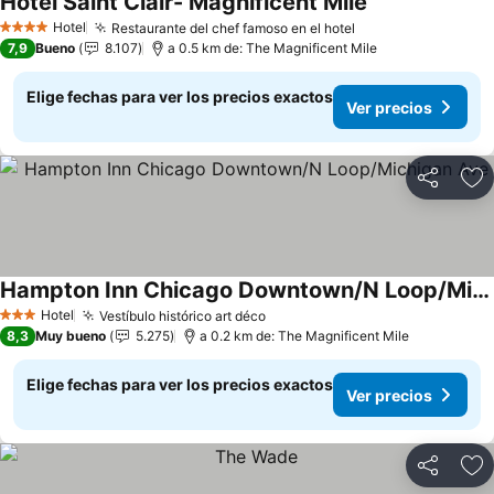
Hotel Saint Clair- Magnificent Mile
Ver precios
Hotel
Restaurante del chef famoso en el hotel
Ver precios
4 Estrellas
7,9
Bueno
8.107
a 0.5 km de: The Magnificent Mile
Elige fechas para ver los precios exactos
Ver precios
Compartir
Ag
Hampton Inn Chicago Downtown/N Loop/Michigan Ave
Ver precios
Hotel
Vestíbulo histórico art déco
Ver precios
3 Estrellas
8,3
Muy bueno
5.275
a 0.2 km de: The Magnificent Mile
Elige fechas para ver los precios exactos
Ver precios
Compartir
Ag