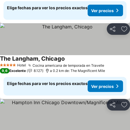
Elige fechas para ver los precios exactos
Ver precios
Compartir
Ag
The Langham, Chicago
Ver precios
Hotel
Cocina americana de temporada en Travelle
Ver precios
5 Estrellas
9,6
Excelente
8.127
a 0.2 km de: The Magnificent Mile
Elige fechas para ver los precios exactos
Ver precios
Compartir
Ag