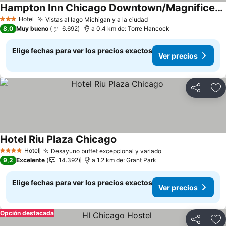
Hampton Inn Chicago Downtown/Magnificent Mile
Ver precios
Hotel
Vistas al lago Michigan y a la ciudad
Ver precios
3 Estrellas
8,0
Muy bueno
6.692
a 0.4 km de: Torre Hancock
Elige fechas para ver los precios exactos
Ver precios
Compartir
Ag
Hotel Riu Plaza Chicago
Ver precios
Hotel
Desayuno buffet excepcional y variado
Ver precios
4 Estrellas
9,2
Excelente
14.392
a 1.2 km de: Grant Park
Elige fechas para ver los precios exactos
Ver precios
Opción destacada
Compartir
Ag