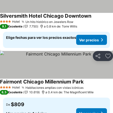
Silversmith Hotel Chicago Downtown
Ver precios
Hotel
Un hito histórico en Jewelers Row
Ver precios
4 Estrellas
9,1
Excelente
7.750
a 0.8 km de: Torre Willis
Elige fechas para ver los precios exactos
Ver precios
Compartir
Ag
Fairmont Chicago Millennium Park
Ver precios
Hotel
Habitaciones amplias con vistas icónicas
Ver precios
4 Estrellas
8,5
Excelente
10.619
a 0.4 km de: The Magnificent Mile
$809
De