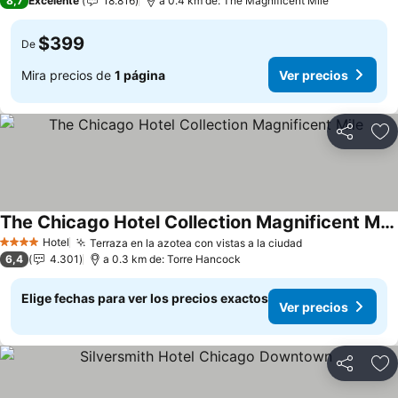
8,7
Excelente
18.816
a 0.4 km de: The Magnificent Mile
$399
De
Mira precios de
1 página
Ver precios
Compartir
Ag
The Chicago Hotel Collection Magnificent Mile
Ver precios
Hotel
Terraza en la azotea con vistas a la ciudad
Ver precios
4 Estrellas
6,4
4.301
a 0.3 km de: Torre Hancock
Elige fechas para ver los precios exactos
Ver precios
Compartir
Ag