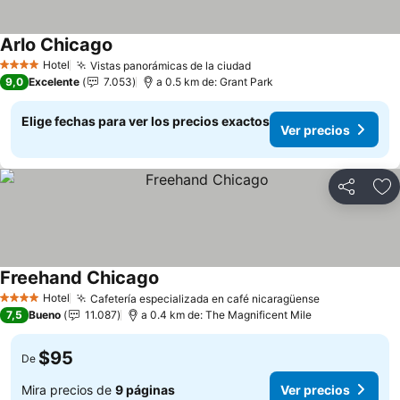
Arlo Chicago
Ver precios
Hotel
Vistas panorámicas de la ciudad
Ver precios
4 Estrellas
9,0
Excelente
7.053
a 0.5 km de: Grant Park
Elige fechas para ver los precios exactos
Ver precios
Compartir
Ag
Freehand Chicago
Ver precios
Hotel
Cafetería especializada en café nicaragüense
Ver precios
4 Estrellas
7,5
Bueno
11.087
a 0.4 km de: The Magnificent Mile
$95
De
Mira precios de
9 páginas
Ver precios