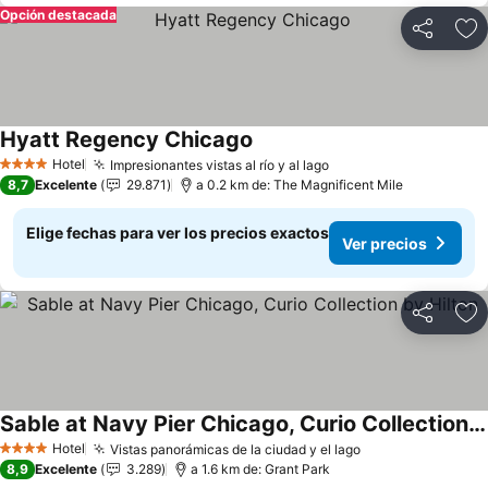
Opción destacada
Compartir
Ag
Hyatt Regency Chicago
Ver precios
Hotel
Impresionantes vistas al río y al lago
Ver precios
4 Estrellas
8,7
Excelente
29.871
a 0.2 km de: The Magnificent Mile
Elige fechas para ver los precios exactos
Ver precios
Compartir
Ag
Sable at Navy Pier Chicago, Curio Collection by Hilton
Ver precios
Hotel
Vistas panorámicas de la ciudad y el lago
Ver precios
4 Estrellas
8,9
Excelente
3.289
a 1.6 km de: Grant Park