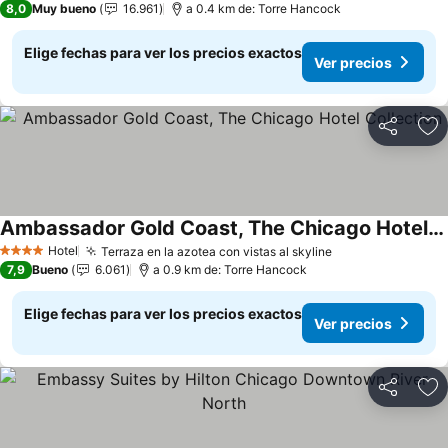
8,0
Muy bueno
16.961
a 0.4 km de: Torre Hancock
Elige fechas para ver los precios exactos
Ver precios
Compartir
Ag
Ambassador Gold Coast, The Chicago Hotel Collection
Ver precios
Hotel
Terraza en la azotea con vistas al skyline
Ver precios
4 Estrellas
7,9
Bueno
6.061
a 0.9 km de: Torre Hancock
Elige fechas para ver los precios exactos
Ver precios
Compartir
Ag