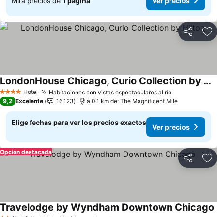
Mira precios de
1 página
Ver precios
Compartir
Ag
LondonHouse Chicago, Curio Collection by Hilton
Ver precios
Hotel
Habitaciones con vistas espectaculares al río
Ver precios
4 Estrellas
9,2
Excelente
16.123
a 0.1 km de: The Magnificent Mile
Elige fechas para ver los precios exactos
Ver precios
Opción destacada
Compartir
Ag
Travelodge by Wyndham Downtown Chicago