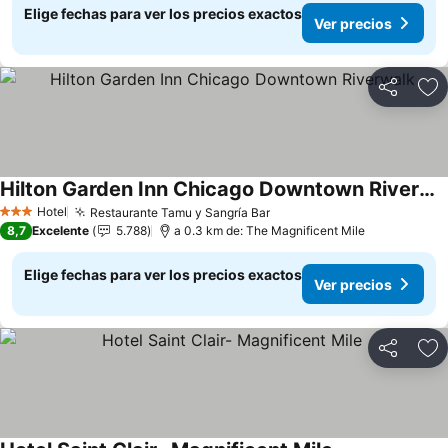
Elige fechas para ver los precios exactos
Ver precios
Compartir
Ag
Hilton Garden Inn Chicago Downtown Riverwalk
Ver precios
Hotel
Restaurante Tamu y Sangría Bar
Ver precios
3 Estrellas
8,7
Excelente
5.788
a 0.3 km de: The Magnificent Mile
Elige fechas para ver los precios exactos
Ver precios
Compartir
Ag