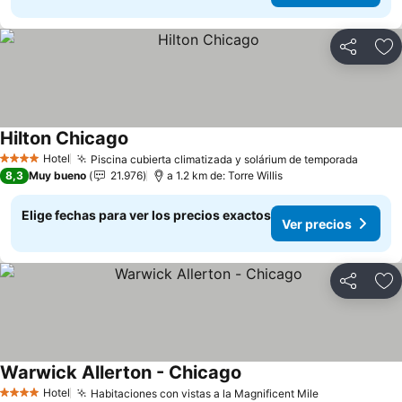
Compartir
Ag
Hilton Chicago
Ver precios
Hotel
Piscina cubierta climatizada y solárium de temporada
Ver pr
4 Estrellas
8,3
Muy bueno
21.976
a 1.2 km de: Torre Willis
Elige fechas para ver los precios exactos
Ver precios
Compartir
Ag
Warwick Allerton - Chicago
Ver precios
Hotel
Habitaciones con vistas a la Magnificent Mile
Ver precios
4 Estrellas