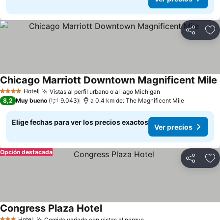
Compartir
Ag
Chicago Marriott Downtown Magnificent Mile
Hotel
Vistas al perfil urbano o al lago Michigan
Ver precios
4 Estrellas
8,2
Muy bueno
9.043
a 0.4 km de: The Magnificent Mile
Elige fechas para ver los precios exactos
Ver precios
Opción destacada
Compartir
Ag
Congress Plaza Hotel
Ver precios
Hotel
Comida variada con vistas al parque