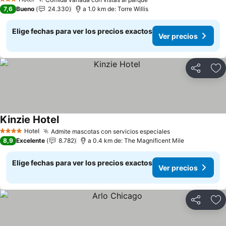
Ver precios
3 Estrellas
7,6
Bueno
24.330
a 1.0 km de: Torre Willis
Elige fechas para ver los precios exactos
Ver precios
Compartir
Ag
Kinzie Hotel
Ver precios
Hotel
Admite mascotas con servicios especiales
Ver precios
4 Estrellas
8,9
Excelente
8.782
a 0.4 km de: The Magnificent Mile
Elige fechas para ver los precios exactos
Ver precios
Compartir
Ag