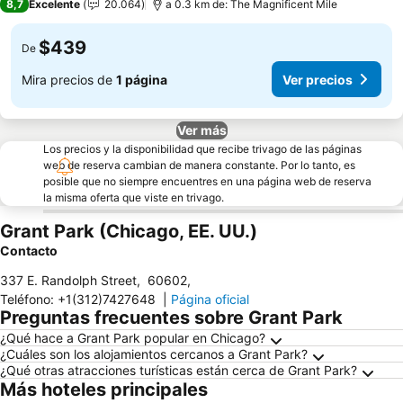
8,7
Excelente
20.064
a 0.3 km de: The Magnificent Mile
$439
De
Mira precios de
1 página
Ver precios
Ver más
Los precios y la disponibilidad que recibe trivago de las páginas
web de reserva cambian de manera constante. Por lo tanto, es
posible que no siempre encuentres en una página web de reserva
la misma oferta que viste en trivago.
Grant Park (Chicago, EE. UU.)
Contacto
337 E. Randolph Street
,
60602
,
Teléfono
:
+1(312)7427648
|
Página oficial
Preguntas frecuentes sobre Grant Park
¿Qué hace a Grant Park popular en Chicago?
¿Cuáles son los alojamientos cercanos a Grant Park?
¿Qué otras atracciones turísticas están cerca de Grant Park?
Más hoteles principales