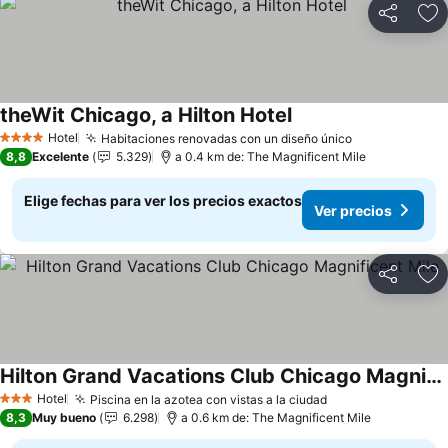
Compartir
Ag
theWit Chicago, a Hilton Hotel
Ver precios
Hotel
Habitaciones renovadas con un diseño único
Ver precios
4 Estrellas
8,8
Excelente
5.329
a 0.4 km de: The Magnificent Mile
Elige fechas para ver los precios exactos
Ver precios
Compartir
Ag
Hilton Grand Vacations Club Chicago Magnificent Mile
Ver precios
Hotel
Piscina en la azotea con vistas a la ciudad
Ver precios
3 Estrellas
8,3
Muy bueno
6.298
a 0.6 km de: The Magnificent Mile