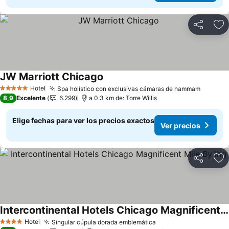
Compartir
Ag
JW Marriott Chicago
Ver precios
Hotel
Spa holístico con exclusivas cámaras de hammam
Ver pre
5 Estrellas
8,9
Excelente
6.299
a 0.3 km de: Torre Willis
Elige fechas para ver los precios exactos
Ver precios
Compartir
Ag
Intercontinental Hotels Chicago Magnificent Mile By Ihg
Ver precios
Hotel
Singular cúpula dorada emblemática
Ver precios
4 Estrellas