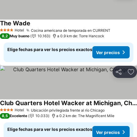
The Wade
Ver precios
Hotel
Cocina americana de temporada en CURRENT
Ver precios
4 Estrellas
8,2
Muy bueno
10.163
a 0.9 km de: Torre Hancock
Elige fechas para ver los precios exactos
Ver precios
Compartir
Ag
Club Quarters Hotel Wacker at Michigan, Chicago
Ver precios
Hotel
Ubicación privilegiada frente al río Chicago
Ver precios
4 Estrellas
8,5
Excelente
10.033
a 0.2 km de: The Magnificent Mile
Elige fechas para ver los precios exactos
Ver precios