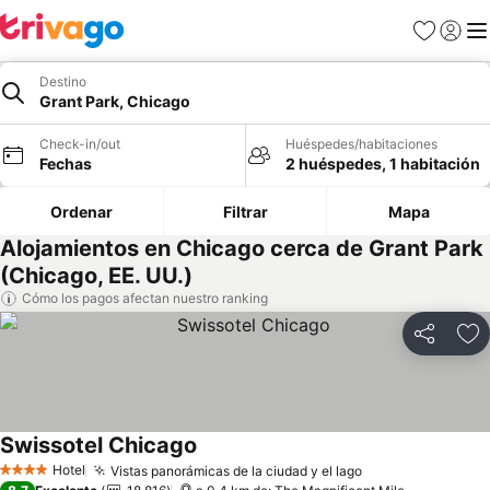
Favoritos
Iniciar 
Me
Destino
Grant Park, Chicago
Check-in/out
Huéspedes/habitaciones
Fechas
2 huéspedes, 1 habitación
Ordenar
Filtrar
Mapa
Alojamientos en Chicago cerca de Grant Park
(Chicago, EE. UU.)
Cómo los pagos afectan nuestro ranking
Compartir
Ag
Swissotel Chicago
Ver precios
Hotel
Vistas panorámicas de la ciudad y el lago
Ver precios
4 Estrellas