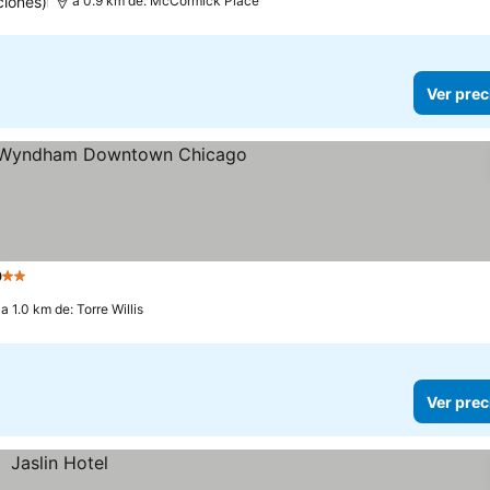
ciones)
a 0.9 km de: McCormick Place
Ver prec
o
2 Estrellas
a 1.0 km de: Torre Willis
Ver prec