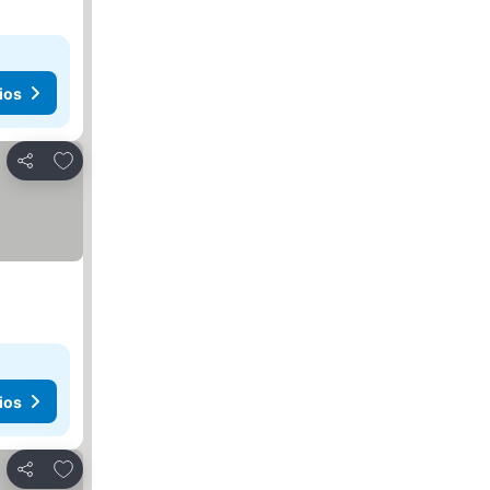
ios
Agregar a favoritos
Compartir
ios
Agregar a favoritos
Compartir