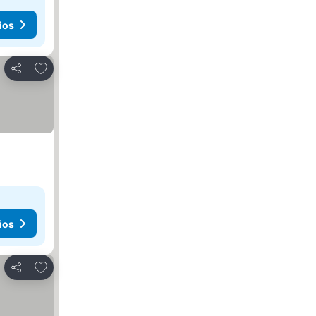
ios
Agregar a favoritos
Compartir
ios
Agregar a favoritos
Compartir