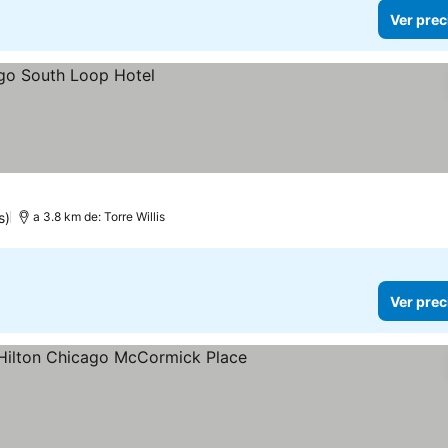
Ver prec
s)
a 3.8 km de: Torre Willis
Ver prec