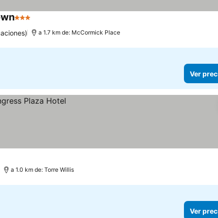
own
3 Estrellas
uaciones)
a 1.7 km de: McCormick Place
Ver prec
a 1.0 km de: Torre Willis
Ver prec