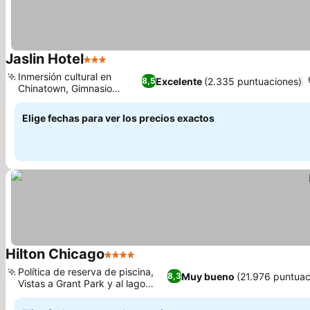
Jaslin Hotel
3 Estrellas
Inmersión cultural en
Excelente
(2.335 puntuaciones)
8,5
Chinatown, Gimnasio
moderno
Elige fechas para ver los precios exactos
Hilton Chicago
4 Estrellas
Política de reserva de piscina,
Muy bueno
(21.976 puntuac
8,3
Vistas a Grant Park y al lago
Michigan