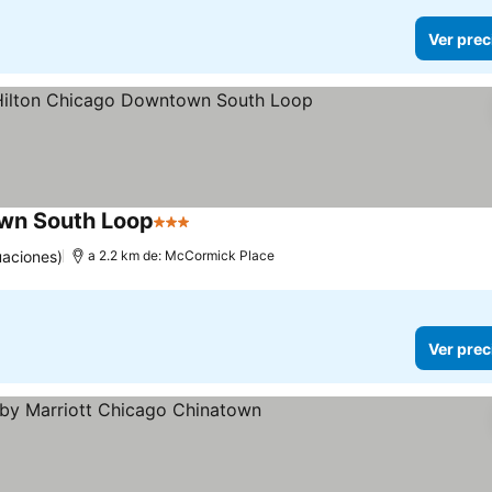
Ver prec
wn South Loop
3 Estrellas
uaciones)
a 2.2 km de: McCormick Place
Ver prec