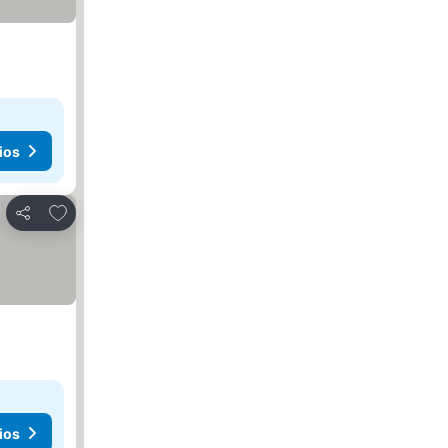
ios
Agregar a favoritos
Compartir
ios