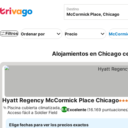
Destino
Filtros
Ordenar por
Precio
McCormic
Alojamientos en Chicago c
Hyatt Regency McCormick Place Chicago
4 Es
Piscina cubierta climatizada,
Excelente
(16.169 puntuaciones
8,6
Acceso fácil a Soldier Field
Elige fechas para ver los precios exactos