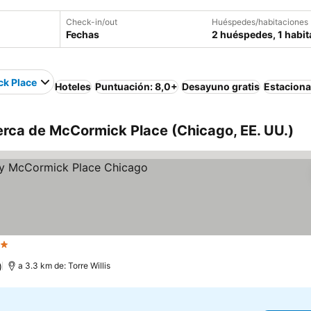
Check-in/out
Huéspedes/habitaciones
Fechas
2 huéspedes, 1 habit
k Place
Hoteles
Puntuación: 8,0+
Desayuno gratis
Estacion
erca de McCormick Place (Chicago, EE. UU.)
trellas
)
a 3.3 km de: Torre Willis