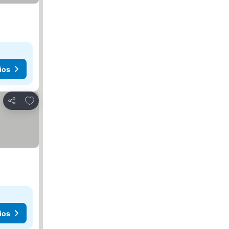
ios
Agregar a favoritos
Compartir
ios