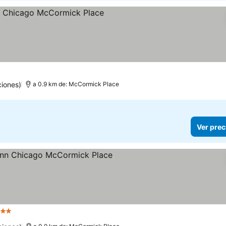
llas
ciones)
a 0.9 km de: McCormick Place
Ver prec
 Estrellas