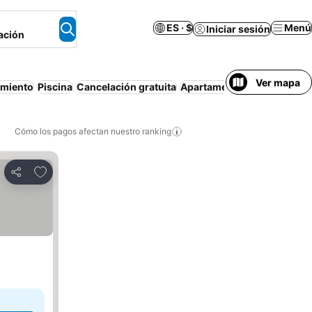
ES · $
Menú
Iniciar sesión
ación
Ver mapa
amiento
Piscina
Cancelación gratuita
Apartamento amueblado
W
Cómo los pagos afectan nuestro ranking
Agregar a favoritos
Compartir