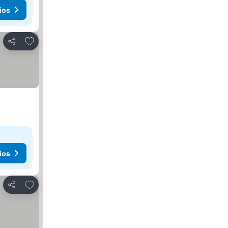
ios
Agregar a favoritos
Compartir
ios
Agregar a favoritos
Compartir