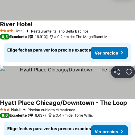
River Hotel
Hotel
Restaurante italiano Bella Bacinos
4 Estrellas
8,5
Excelente
16.910
a 0.2 km de: The Magnificent Mile
Elige fechas para ver los precios exactos
Ver precios
Compartir
Ag
Hyatt Place Chicago/Downtown - The Loop
Hotel
Piscina cubierta climatizada
3 Estrellas
8,6
Excelente
8.637
a 0.4 km de: Torre Willis
Elige fechas para ver los precios exactos
Ver precios