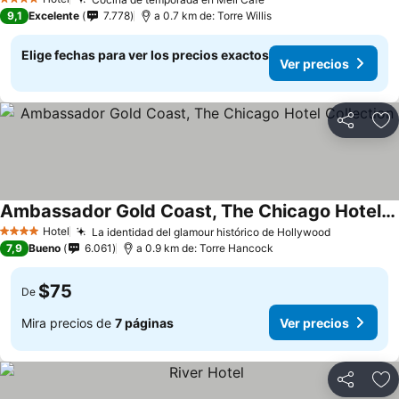
4 Estrellas
9,1
Excelente
7.778
a 0.7 km de: Torre Willis
Elige fechas para ver los precios exactos
Ver precios
Compartir
Ag
Ambassador Gold Coast, The Chicago Hotel Collection
Hotel
La identidad del glamour histórico de Hollywood
4 Estrellas
7,9
Bueno
6.061
a 0.9 km de: Torre Hancock
$75
De
Mira precios de
7 páginas
Ver precios
Compartir
Ag