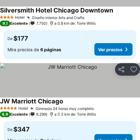
Silversmith Hotel Chicago Downtown
Hotel
Diseño interior Arts and Crafts
4 Estrellas
9,1
Excelente
7.750
a 0.8 km de: Torre Willis
$177
De
Mira precios de
6 páginas
Ver precios
Compartir
Ag
JW Marriott Chicago
Hotel
Gimnasio 24 horas muy completo
5 Estrellas
8,9
Excelente
6.299
a 0.3 km de: Torre Willis
$347
De