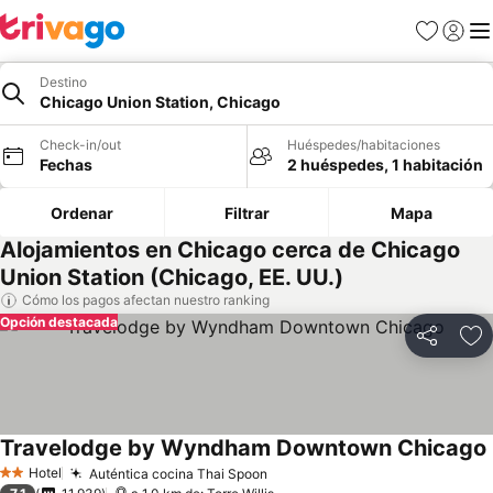
Favoritos
Iniciar 
Me
Destino
Chicago Union Station, Chicago
Check-in/out
Huéspedes/habitaciones
Fechas
2 huéspedes, 1 habitación
Ordenar
Filtrar
Mapa
Alojamientos en Chicago cerca de Chicago
Union Station (Chicago, EE. UU.)
Cómo los pagos afectan nuestro ranking
Opción destacada
Compartir
Ag
Travelodge by Wyndham Downtown Chicago
Hotel
Auténtica cocina Thai Spoon
2 Estrellas