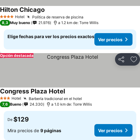
Hilton Chicago
Hotel
Política de reserva de piscina
4 Estrellas
8,3
Muy bueno
21.976
a 1.2 km de: Torre Willis
Elige fechas para ver los precios exactos
Ver precios
Opción destacada
Compartir
Ag
Congress Plaza Hotel
Hotel
Barbería tradicional en el hotel
3 Estrellas
7,6
Bueno
24.330
a 1.0 km de: Torre Willis
$129
De
Mira precios de
9 páginas
Ver precios