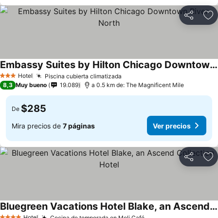
Compartir
Ag
Embassy Suites by Hilton Chicago Downtown River North
Hotel
Piscina cubierta climatizada
3 Estrellas
8,3
Muy bueno
19.089
a 0.5 km de: The Magnificent Mile
$285
De
Mira precios de
7 páginas
Ver precios
Compartir
Ag
Bluegreen Vacations Hotel Blake, an Ascend Collection Hotel
Hotel
Cocina de temporada en Meli Café