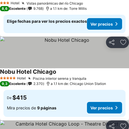
Hotel
Vistas panorámicas del río Chicago
3 Estrellas
8,6
Excelente
9.768
a 1.1 km de: Torre Willis
Elige fechas para ver los precios exactos
Ver precios
Compartir
Ag
Nobu Hotel Chicago
Hotel
Piscina interior serena y tranquila
5 Estrellas
9,3
Excelente
2.370
a 1.1 km de: Chicago Union Station
$415
De
Mira precios de
9 páginas
Ver precios
Compartir