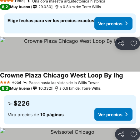
Hotel
Una obra maestra arquitectónica histórica
4 Estrellas
8,2
Muy bueno
29.030
a 0.8 km de: Torre Willis
Elige fechas para ver los precios exactos
Ver precios
Compartir
Ag
Crowne Plaza Chicago West Loop By Ihg
Hotel
Pasea hasta las vistas de la Willis Tower
3 Estrellas
8,3
Muy bueno
10.332
a 0.9 km de: Torre Willis
$226
De
Mira precios de
10 páginas
Ver precios
Compartir
Ag