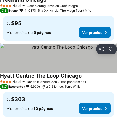
Hotel
Café nicaragüense en Café Integral
4 Estrellas
7,5
Bueno
11.087
a 0.4 km de: The Magnificent Mile
$95
De
Mira precios de
9 páginas
Ver precios
Compartir
Ag
Hyatt Centric The Loop Chicago
Hotel
Bar en la azotea con vistas panorámicas
4 Estrellas
8,7
Excelente
6.930
a 0.5 km de: Torre Willis
$303
De
Mira precios de
10 páginas
Ver precios