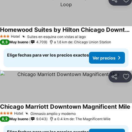
Compartir
Ag
Homewood Suites by Hilton Chicago Downtown South Loop
Hotel
Suites en esquina con vistas al lago
3 Estrellas
8,3
Muy bueno
4.709
a 1.6 km de: Chicago Union Station
Elige fechas para ver los precios exactos
Ver precios
Compartir
Ag
Chicago Marriott Downtown Magnificent Mile
Hotel
Gimnasio amplio y moderno
4 Estrellas
8,2
Muy bueno
9.043
a 0.4 km de: The Magnificent Mile
Elige fechas para ver los precios exactos