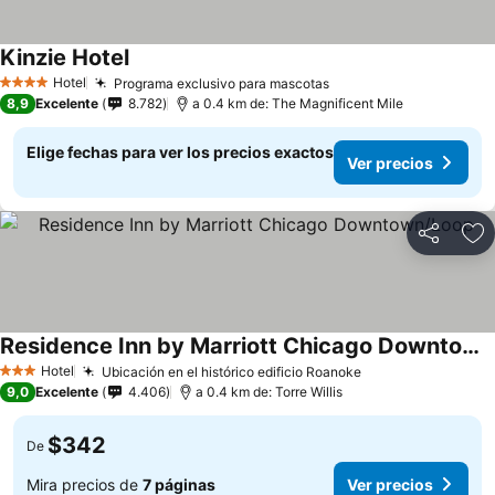
Kinzie Hotel
Hotel
Programa exclusivo para mascotas
4 Estrellas
8,9
Excelente
8.782
a 0.4 km de: The Magnificent Mile
Elige fechas para ver los precios exactos
Ver precios
Compartir
Ag
Residence Inn by Marriott Chicago Downtown/Loop
Hotel
Ubicación en el histórico edificio Roanoke
3 Estrellas
9,0
Excelente
4.406
a 0.4 km de: Torre Willis
$342
De
Mira precios de
7 páginas
Ver precios