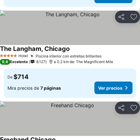
Compartir
Ag
The Langham, Chicago
Hotel
Piscina interior con estrellas brillantes
5 Estrellas
9,6
Excelente
8.127
a 0.2 km de: The Magnificent Mile
$714
De
Mira precios de
7 páginas
Ver precios
Compartir
Ag
Freehand Chicago