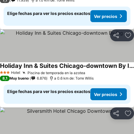
7,1
11.939
a 1.0 km de: Torre Willis
Elige fechas para ver los precios exactos
Ver precios
Compartir
Ag
Holiday Inn & Suites Chicago-downtown By Ihg
Hotel
Piscina de temporada en la azotea
3 Estrellas
8,1
Muy bueno
6.876
a 0.6 km de: Torre Willis
Elige fechas para ver los precios exactos
Ver precios
Compartir
Ag