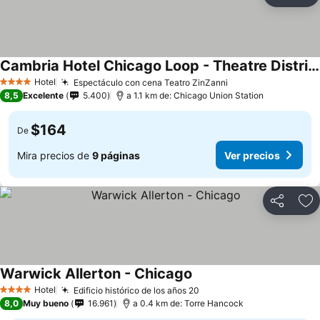
Ag
Cambria Hotel Chicago Loop - Theatre District
Hotel
Espectáculo con cena Teatro ZinZanni
4 Estrellas
8,5
Excelente
5.400
a 1.1 km de: Chicago Union Station
$164
De
Mira precios de
9 páginas
Ver precios
Compartir
Ag
Warwick Allerton - Chicago
Hotel
Edificio histórico de los años 20
4 Estrellas
8,0
Muy bueno
16.961
a 0.4 km de: Torre Hancock