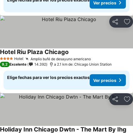
Ver precios
Compartir
Ag
Hotel Riu Plaza Chicago
Hotel
Amplio bufé de desayuno americano
4 Estrellas
9,2
Excelente
14.392
a 2.1 km de: Chicago Union Station
Elige fechas para ver los precios exactos
Ver precios
Compartir
Ag
Holiday Inn Chicago Dwtn - The Mart By Ihg