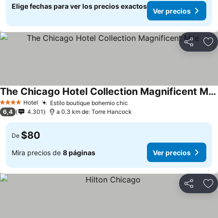
Elige fechas para ver los precios exactos
Ver precios
Compartir
Ag
The Chicago Hotel Collection Magnificent Mile
Hotel
Estilo boutique bohemio chic
4 Estrellas
6,4
4.301
a 0.3 km de: Torre Hancock
$80
De
Mira precios de
8 páginas
Ver precios
Compartir
Ag