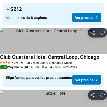
$212
De
Mira precios de
8 páginas
Ver precios
Compartir
Ag
Club Quarters Hotel Central Loop, Chicago
Hotel
Pub y restaurante Elephant & Castle
4 Estrellas
8,3
Muy bueno
14.386
a 0.4 km de: Torre Willis
Elige fechas para ver los precios exactos
Ver precios
Compartir
Ag