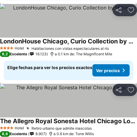
Compartir
Ag
LondonHouse Chicago, Curio Collection by Hilton
Hotel
Habitaciones con vistas espectaculares al río
4 Estrellas
9,2
Excelente
16.123
a 0.1 km de: The Magnificent Mile
Elige fechas para ver los precios exactos
Ver precios
Compartir
Ag
The Allegro Royal Sonesta Hotel Chicago Loop
Hotel
Retiro urbano que admite mascotas
4 Estrellas
8,6
Excelente
8.907
a 0.6 km de: Torre Willis