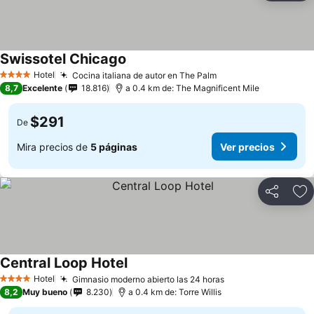
Swissotel Chicago
Hotel
Cocina italiana de autor en The Palm
4 Estrellas
8,7
Excelente
18.816
a 0.4 km de: The Magnificent Mile
$291
De
Mira precios de
5 páginas
Ver precios
Compartir
Ag
Central Loop Hotel
Hotel
Gimnasio moderno abierto las 24 horas
4 Estrellas
8,2
Muy bueno
8.230
a 0.4 km de: Torre Willis