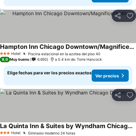
Compartir
Ag
Hampton Inn Chicago Downtown/Magnificent Mile
Hotel
Piscina estacional en la azotea del piso 40
3 Estrellas
8,0
Muy bueno
6.692
a 0.4 km de: Torre Hancock
Elige fechas para ver los precios exactos
Ver precios
Compartir
Ag
La Quinta Inn & Suites by Wyndham Chicago Downtown
Hotel
Gimnasio moderno 24 horas
3 Estrellas