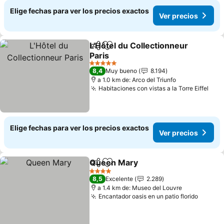
Elige fechas para ver los precios exactos
Ver precios
L'Hôtel du Collectionneur
Compartir
Agregar a favoritos
Paris
Ver precios
5 Estrellas
8,4
Muy bueno
8.194
a 1.0 km de: Arco del Triunfo
Habitaciones con vistas a la Torre Eiffel
Ver 
Elige fechas para ver los precios exactos
Ver precios
Queen Mary
Compartir
Agregar a favoritos
Ver precios
4 Estrellas
8,5
Excelente
2.289
a 1.4 km de: Museo del Louvre
Encantador oasis en un patio florido
Ver pr