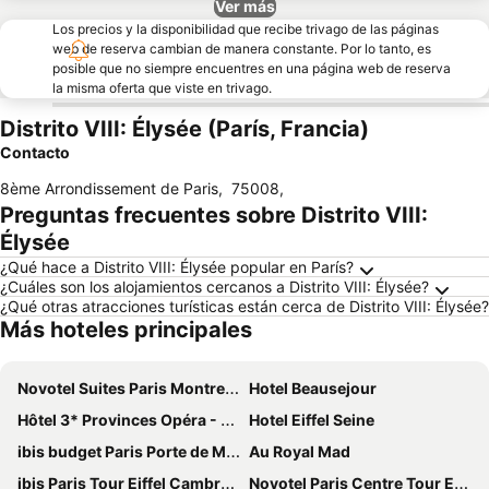
Ver más
Los precios y la disponibilidad que recibe trivago de las páginas
web de reserva cambian de manera constante. Por lo tanto, es
posible que no siempre encuentres en una página web de reserva
la misma oferta que viste en trivago.
Distrito VIII: Élysée (París, Francia)
Contacto
8ème Arrondissement de Paris
,
75008
,
Preguntas frecuentes sobre Distrito VIII:
Élysée
¿Qué hace a Distrito VIII: Élysée popular en París?
¿Cuáles son los alojamientos cercanos a Distrito VIII: Élysée?
¿Qué otras atracciones turísticas están cerca de Distrito VIII: Élysée?
Más hoteles principales
Novotel Suites Paris Montreuil Vincennes
Hotel Beausejour
Hôtel 3* Provinces Opéra - Vacances Bleues
Hotel Eiffel Seine
ibis budget Paris Porte de Montmartre
Au Royal Mad
ibis Paris Tour Eiffel Cambronne 15ème
Novotel Paris Centre Tour Eiffel