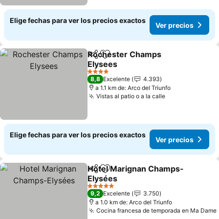
Elige fechas para ver los precios exactos
Ver precios
Rochester Champs
Compartir
Agregar a favoritos
Elysees
Ver precios
4 Estrellas
8,8
Excelente
4.393
a 1.1 km de: Arco del Triunfo
Vistas al patio o a la calle
Ver precios
Elige fechas para ver los precios exactos
Ver precios
Hotel Marignan Champs-
Compartir
Agregar a favoritos
Elysées
Ver precios
5 Estrellas
9,2
Excelente
3.750
a 1.0 km de: Arco del Triunfo
Cocina francesa de temporada en Ma Dame