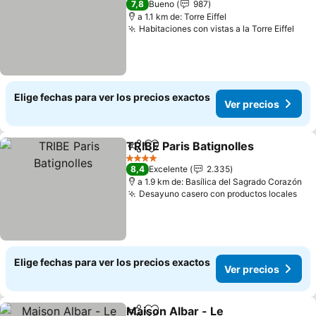
7,8
Bueno
987
a 1.1 km de: Torre Eiffel
Habitaciones con vistas a la Torre Eiffel
Ver 
Elige fechas para ver los precios exactos
Ver precios
TRIBE Paris Batignolles
Compartir
Agregar a favoritos
Ver
4 Estrellas
8,4
Excelente
2.335
a 1.9 km de: Basílica del Sagrado Corazón
Desayuno casero con productos locales
Ver
Elige fechas para ver los precios exactos
Ver precios
Maison Albar - Le