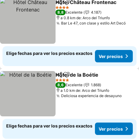
Hôtel Château Frontenac
Compartir
Agregar a favoritos
V
4 Estrellas
8,8
Excelente
4.187
a 0.8 km de: Arco del Triunfo
Bar Le 47, con clase y estilo Art Decó
Ver p
Elige fechas para ver los precios exactos
Ver precios
Hôtel de la Boétie
Compartir
Agregar a favoritos
Ver prec
4 Estrellas
8,6
Excelente
1.868
a 1.0 km de: Arco del Triunfo
Deliciosa experiencia de desayuno
Ver pre
Elige fechas para ver los precios exactos
Ver precios