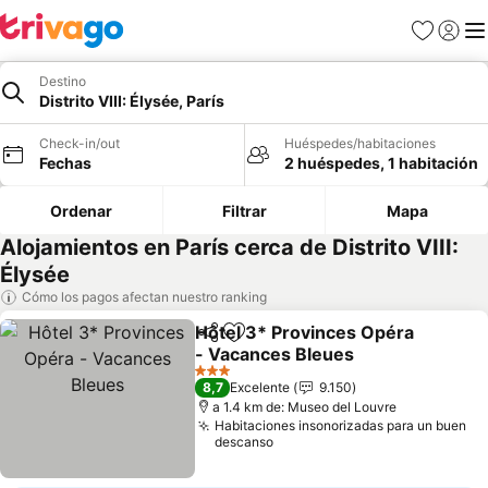
Favoritos
Iniciar 
Me
Destino
Distrito VIII: Élysée, París
Check-in/out
Huéspedes/habitaciones
Fechas
2 huéspedes, 1 habitación
Ordenar
Filtrar
Mapa
Alojamientos en París cerca de Distrito VIII:
Élysée
Cómo los pagos afectan nuestro ranking
Hôtel 3* Provinces Opéra
Compartir
Agregar a favoritos
- Vacances Bleues
Ver precios
3 Estrellas
8,7
Excelente
9.150
a 1.4 km de: Museo del Louvre
Habitaciones insonorizadas para un buen
descanso