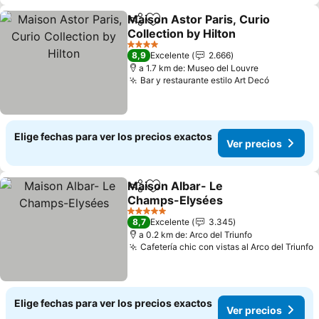
Maison Astor Paris, Curio
Compartir
Agregar a favoritos
Collection by Hilton
Ver precios
4 Estrellas
8,9
Excelente
2.666
a 1.7 km de: Museo del Louvre
Bar y restaurante estilo Art Decó
Ver preci
Elige fechas para ver los precios exactos
Ver precios
Maison Albar- Le
Compartir
Agregar a favoritos
Champs-Elysées
Ver precios
5 Estrellas
8,7
Excelente
3.345
a 0.2 km de: Arco del Triunfo
Cafetería chic con vistas al Arco del Triunfo
V
Elige fechas para ver los precios exactos
Ver precios