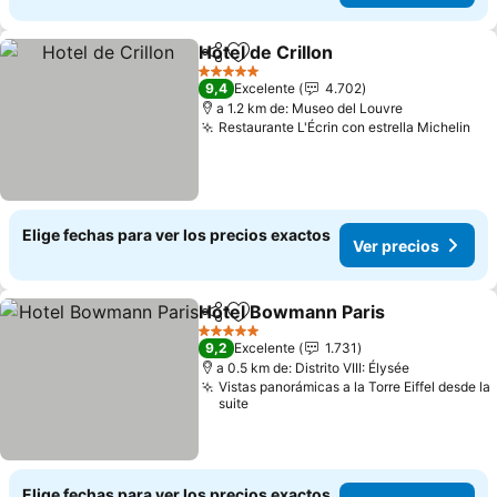
Hotel de Crillon
Compartir
Agregar a favoritos
Ver precio
5 Estrellas
9,4
Excelente
4.702
a 1.2 km de: Museo del Louvre
Restaurante L'Écrin con estrella Michelin
Ver
Elige fechas para ver los precios exactos
Ver precios
Hotel Bowmann Paris
Compartir
Agregar a favoritos
Ver 
5 Estrellas
9,2
Excelente
1.731
a 0.5 km de: Distrito VIII: Élysée
Vistas panorámicas a la Torre Eiffel desde la
suite
Elige fechas para ver los precios exactos