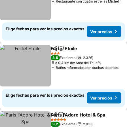
Restaurante con cuatro estrellas Michelin
Ve
Elige fechas para ver los precios exactos
Ver precios
Fertel Etoile
Compartir
Agregar a favoritos
Ver precios
3 Estrellas
8,5
Excelente
2.326
a 0.4 km de: Arco del Triunfo
Baños reformados con duchas potentes
Ver
Elige fechas para ver los precios exactos
Ver precios
Paris j'Adore Hotel & Spa
Compartir
Agregar a favoritos
V
5 Estrellas
9,2
Excelente
2.038