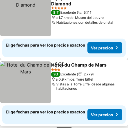
Compartir
Agregar a favoritos
Diamond
Ver precios
5 Estrellas
8,7
Excelente
5.111
a 1.7 km de: Museo del Louvre
Habitaciones con detalles de cristal
Ver pr
Elige fechas para ver los precios exactos
Ver precios
Hotel du Champ de Mars
Compartir
Agregar a favoritos
V
3 Estrellas
9,1
Excelente
2.779
a 0.9 km de: Torre Eiffel
Vistas a la Torre Eiffel desde algunas
habitaciones
Elige fechas para ver los precios exactos
Ver precios