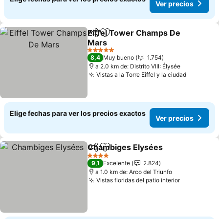
Ver precios
Eiffel Tower Champs De
Compartir
Agregar a favoritos
Mars
Ver precios
5 Estrellas
8,4
Muy bueno
1.754
a 2.0 km de: Distrito VIII: Élysée
Vistas a la Torre Eiffel y la ciudad
Ver prec
Elige fechas para ver los precios exactos
Ver precios
Chambiges Elysées
Compartir
Agregar a favoritos
Ver pr
4 Estrellas
9,1
Excelente
2.824
a 1.0 km de: Arco del Triunfo
Vistas floridas del patio interior
Ver precio