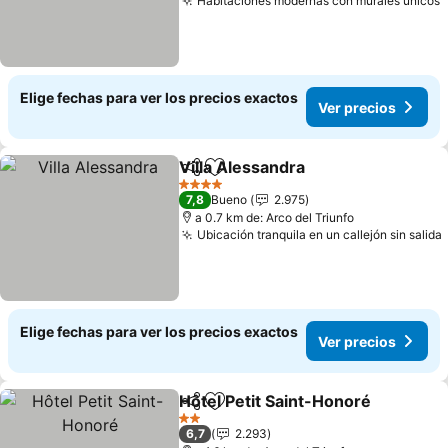
Habitaciones modernas con murales únicos
V
Elige fechas para ver los precios exactos
Ver precios
Villa Alessandra
Compartir
Agregar a favoritos
Ver precio
4 Estrellas
7,8
Bueno
2.975
a 0.7 km de: Arco del Triunfo
Ubicación tranquila en un callejón sin salida
Elige fechas para ver los precios exactos
Ver precios
Hôtel Petit Saint-Honoré
Compartir
Agregar a favoritos
V
2 Estrellas
6,7
2.293