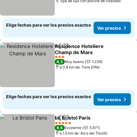
Spa de lujo con piscina de vitalidad
Ver pre
Elige fechas para ver los precios exactos
Ver precios
Residence Hoteliere
Compartir
Agregar a favoritos
Champ de Mars
Ver precios
3 Estrellas
8,3
Muy bueno
1.238
a 0.8 km de: Torre Eiffel
Elige fechas para ver los precios exactos
Ver precios
Le Bristol Paris
Compartir
Agregar a favoritos
Ver precios
5 Estrellas
9,6
Excelente
5.971
a 1.5 km de: Arco del Triunfo