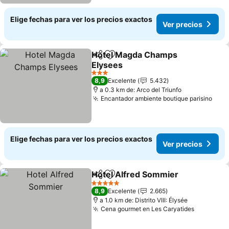
Elige fechas para ver los precios exactos
Ver precios
Hotel Magda Champs
Compartir
Agregar a favoritos
Elysees
Ver precios
3 Estrellas
8,9
Excelente
5.432
a 0.3 km de: Arco del Triunfo
Encantador ambiente boutique parisino
Ver 
Elige fechas para ver los precios exactos
Ver precios
Hotel Alfred Sommier
Compartir
Agregar a favoritos
Ver 
5 Estrellas
8,9
Excelente
2.665
a 1.0 km de: Distrito VIII: Élysée
Cena gourmet en Les Caryatides
Ver prec