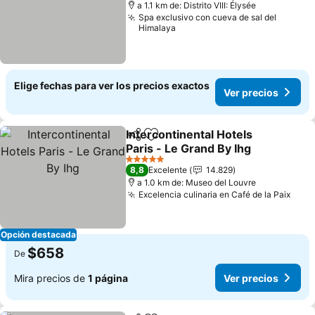
a 1.1 km de: Distrito VIII: Élysée
Spa exclusivo con cueva de sal del
Himalaya
Elige fechas para ver los precios exactos
Ver precios
Intercontinental Hotels
Compartir
Agregar a favoritos
Paris - Le Grand By Ihg
Ver precios
5 Estrellas
8,8
Excelente
14.829
a 1.0 km de: Museo del Louvre
Excelencia culinaria en Café de la Paix
Ver 
Opción destacada
$658
De
Mira precios de
1 página
Ver precios