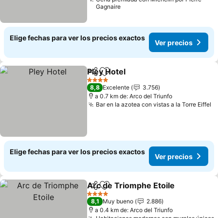
Gagnaire
Elige fechas para ver los precios exactos
Ver precios
Pley Hotel
Compartir
Agregar a favoritos
Ver precios
4 Estrellas
8,8
Excelente
3.756
a 0.7 km de: Arco del Triunfo
Bar en la azotea con vistas a la Torre Eiffel
V
Elige fechas para ver los precios exactos
Ver precios
Arc de Triomphe Etoile
Compartir
Agregar a favoritos
Ver
4 Estrellas
8,1
Muy bueno
2.886
a 0.4 km de: Arco del Triunfo