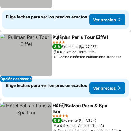
Elige fechas para ver los precios exactos
Ver precios
Pullman Paris Tour Eiffel
Compartir
Agregar a favoritos
Ve
4 Estrellas
8,6
Excelente
27.287
a 0.3 km de: Torre Eiffel
Cocina dinámica californiana-francesa
Ver 
Opción destacada
Elige fechas para ver los precios exactos
Ver precios
Hôtel Balzac Paris & Spa
Compartir
Agregar a favoritos
Ikoï
Ver precios
5 Estrellas
8,9
Excelente
1.334
a 0.4 km de: Arco del Triunfo
Cena premiada con Michelin por Pierre