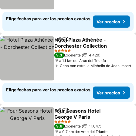
Elige fechas para ver los precios exactos
Ver precios
Hôtel Plaza Athénée -
Compartir
Agregar a favoritos
Dorchester Collection
Ver precios
5 Estrellas
9,3
Excelente
4.420
a 1.1 km de: Arco del Triunfo
Cena con estrella Michelin de Jean Imbert
Ve
Elige fechas para ver los precios exactos
Ver precios
Four Seasons Hotel
Compartir
Agregar a favoritos
George V Paris
Ver precios
5 Estrellas
9,6
Excelente
11.047
a 0.7 km de: Arco del Triunfo