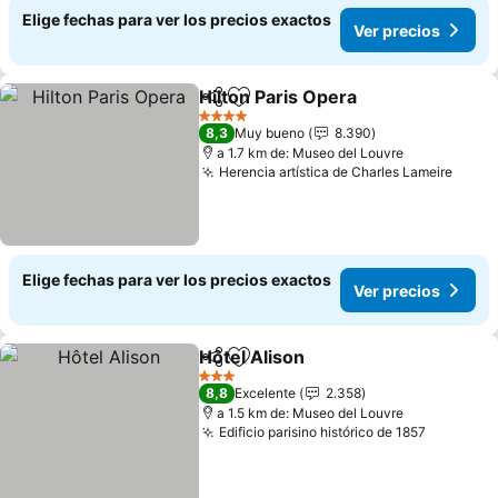
Elige fechas para ver los precios exactos
Ver precios
Hilton Paris Opera
Compartir
Agregar a favoritos
Ver prec
4 Estrellas
8,3
Muy bueno
8.390
a 1.7 km de: Museo del Louvre
Herencia artística de Charles Lameire
Ver p
Elige fechas para ver los precios exactos
Ver precios
Hôtel Alison
Compartir
Agregar a favoritos
Ver precios
3 Estrellas
8,8
Excelente
2.358
a 1.5 km de: Museo del Louvre
Edificio parisino histórico de 1857
Ver prec