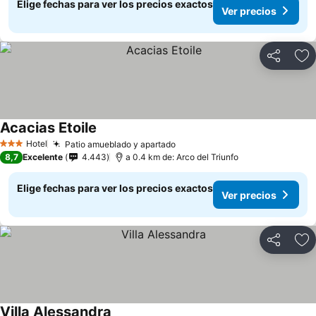
Elige fechas para ver los precios exactos
Ver precios
Compartir
Ag
Acacias Etoile
Ver precios
Hotel
Patio amueblado y apartado
Ver precios
3 Estrellas
8,7
Excelente
4.443
a 0.4 km de: Arco del Triunfo
Elige fechas para ver los precios exactos
Ver precios
Compartir
Ag
Villa Alessandra