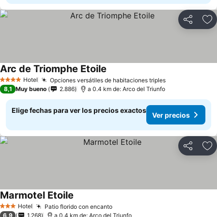
Compartir
Ag
Arc de Triomphe Etoile
Ver precios
Hotel
Opciones versátiles de habitaciones triples
Ver precios
4 Estrellas
8,1
Muy bueno
2.886
a 0.4 km de: Arco del Triunfo
Elige fechas para ver los precios exactos
Ver precios
Compartir
Ag
Marmotel Etoile
Ver precios
Hotel
Patio florido con encanto
Ver precios
3 Estrellas
6,9
1.268
a 0.4 km de: Arco del Triunfo