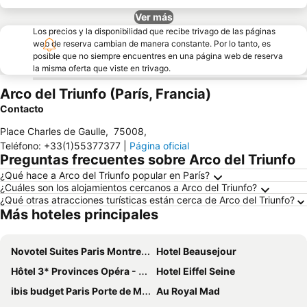
Ver más
Los precios y la disponibilidad que recibe trivago de las páginas
web de reserva cambian de manera constante. Por lo tanto, es
posible que no siempre encuentres en una página web de reserva
la misma oferta que viste en trivago.
Arco del Triunfo (París, Francia)
Contacto
Place Charles de Gaulle
,
75008
,
Teléfono
:
+33(1)55377377
|
Página oficial
Preguntas frecuentes sobre Arco del Triunfo
¿Qué hace a Arco del Triunfo popular en París?
¿Cuáles son los alojamientos cercanos a Arco del Triunfo?
¿Qué otras atracciones turísticas están cerca de Arco del Triunfo?
Más hoteles principales
Novotel Suites Paris Montreuil Vincennes
Hotel Beausejour
Hôtel 3* Provinces Opéra - Vacances Bleues
Hotel Eiffel Seine
ibis budget Paris Porte de Montmartre
Au Royal Mad