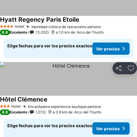
Hyatt Regency Paris Etoile
Ver precios
Hotel
Identidad icónica de rascacielos parisino
Ver precios
4 Estrellas
8,6
Excelente
13.052
a 1.0 km de: Arco del Triunfo
Elige fechas para ver los precios exactos
Ver precios
Compartir
Ag
Hôtel Clémence
Ver precios
Hotel
Encantadora experiencia boutique parisina
Ver precios
3 Estrellas
8,6
Excelente
1.272
a 0.6 km de: Arco del Triunfo
Elige fechas para ver los precios exactos
Ver precios