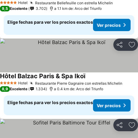
Hotel
Restaurante Bellefeuille con estrella Michelin
Ver precio
5 Estrellas
9,5
Excelente
3.702
a 1.1 km de: Arco del Triunfo
Elige fechas para ver los precios exactos
Ver precios
Compartir
Ag
Hôtel Balzac Paris & Spa Ikoï
Ver precios
Hotel
Restaurante Pierre Gagnaire con estrellas Michelin
Ver pr
5 Estrellas
8,9
Excelente
1.334
a 0.4 km de: Arco del Triunfo
Elige fechas para ver los precios exactos
Ver precios
Compartir
Ag