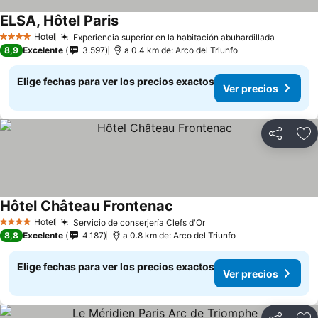
ELSA, Hôtel Paris
Ver precios
Hotel
Experiencia superior en la habitación abuhardillada
Ver pre
4 Estrellas
8,9
Excelente
3.597
a 0.4 km de: Arco del Triunfo
Elige fechas para ver los precios exactos
Ver precios
Compartir
Ag
Hôtel Château Frontenac
Ver precios
Hotel
Servicio de conserjería Clefs d'Or
Ver precios
4 Estrellas
8,8
Excelente
4.187
a 0.8 km de: Arco del Triunfo
Elige fechas para ver los precios exactos
Ver precios