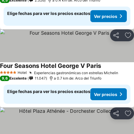
8,5
Excelente
2.326
a 0.4 km de: Arco del Triunfo
Elige fechas para ver los precios exactos
Ver precios
Compartir
Ag
Four Seasons Hotel George V Paris
Ver precios
Hotel
Experiencias gastronómicas con estrellas Michelin
Ver pr
5 Estrellas
9,6
Excelente
11.047
a 0.7 km de: Arco del Triunfo
Elige fechas para ver los precios exactos
Ver precios
Compartir
Ag