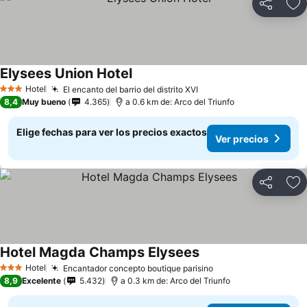
Compartir
Ag
Elysees Union Hotel
Ver precios
Hotel
El encanto del barrio del distrito XVI
Ver precios
3 Estrellas
8,4
Muy bueno
4.365
a 0.6 km de: Arco del Triunfo
Elige fechas para ver los precios exactos
Ver precios
Compartir
Ag
Hotel Magda Champs Elysees
Ver precios
Hotel
Encantador concepto boutique parisino
Ver precios
3 Estrellas
8,9
Excelente
5.432
a 0.3 km de: Arco del Triunfo