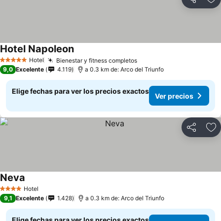
Compartir
Ag
Hotel Napoleon
Ver precios
Hotel
Bienestar y fitness completos
Ver precios
5 Estrellas
9,0
Excelente
4.119
a 0.3 km de: Arco del Triunfo
Elige fechas para ver los precios exactos
Ver precios
Compartir
Ag
Neva
Ver precios
Hotel
4 Estrellas
9,1
Excelente
1.428
a 0.3 km de: Arco del Triunfo
Elige fechas para ver los precios exactos