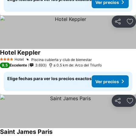
Ver precios
Compartir
Ag
Hotel Keppler
Ver precios
Hotel
Piscina cubierta y club de bienestar
Ver precios
4 Estrellas
9,5
Excelente
3.693
a 0.5 km de: Arco del Triunfo
Elige fechas para ver los precios exactos
Ver precios
Compartir
Ag
Saint James Paris
Ver precios