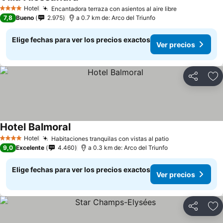
Ver precios
Hotel
Encantadora terraza con asientos al aire libre
Ver precios
4 Estrellas
7,8
Bueno
2.975
a 0.7 km de: Arco del Triunfo
Elige fechas para ver los precios exactos
Ver precios
Compartir
Ag
Hotel Balmoral
Ver precios
Hotel
Habitaciones tranquilas con vistas al patio
Ver precios
4 Estrellas
9,0
Excelente
4.460
a 0.3 km de: Arco del Triunfo
Elige fechas para ver los precios exactos
Ver precios
Compartir
Ag