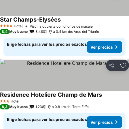
Star Champs-Elysées
Ver precios
Hotel
Piscina cubierta con chorros de masaje
Ver precios
4 Estrellas
8,4
Muy bueno
3.480
a 0.4 km de: Arco del Triunfo
Elige fechas para ver los precios exactos
Ver precios
Compartir
Ag
Residence Hoteliere Champ de Mars
Ver precios
Hotel
3 Estrellas
8,3
Muy bueno
1.238
a 0.8 km de: Torre Eiffel
Elige fechas para ver los precios exactos
Ver precios