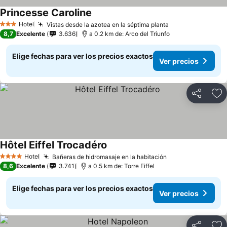
Princesse Caroline
Ver precios
Hotel
Vistas desde la azotea en la séptima planta
Ver precios
3 Estrellas
8,7
Excelente
3.636
a 0.2 km de: Arco del Triunfo
Elige fechas para ver los precios exactos
Ver precios
Compartir
Ag
Hôtel Eiffel Trocadéro
Ver precios
Hotel
Bañeras de hidromasaje en la habitación
Ver precios
4 Estrellas
8,6
Excelente
3.741
a 0.5 km de: Torre Eiffel
Elige fechas para ver los precios exactos
Ver precios