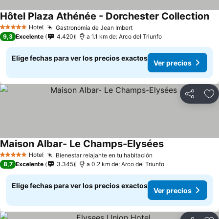
Hôtel Plaza Athénée - Dorchester Collection
Ve
Hotel
Gastronomía de Jean Imbert
Ver precios
5 Estrellas
9,3
Excelente
4.420
a 1.1 km de: Arco del Triunfo
Elige fechas para ver los precios exactos
Ver precios
Compartir
Ag
Maison Albar- Le Champs-Elysées
Ver precios
Hotel
Bienestar relajante en tu habitación
Ver precios
5 Estrellas
8,7
Excelente
3.345
a 0.2 km de: Arco del Triunfo
Elige fechas para ver los precios exactos
Ver precios