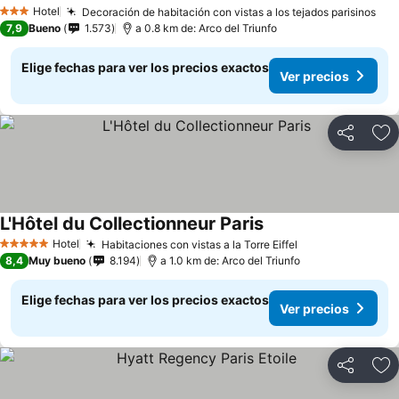
Ver precios
Hotel
Decoración de habitación con vistas a los tejados parisinos
Ver
3 Estrellas
7,9
Bueno
1.573
a 0.8 km de: Arco del Triunfo
Elige fechas para ver los precios exactos
Ver precios
Compartir
Ag
L'Hôtel du Collectionneur Paris
Ver precios
Hotel
Habitaciones con vistas a la Torre Eiffel
Ver precios
5 Estrellas
8,4
Muy bueno
8.194
a 1.0 km de: Arco del Triunfo
Elige fechas para ver los precios exactos
Ver precios
Compartir
Ag