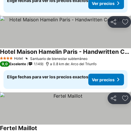
Elige fechas para ver los precios exactos
Ver precios
Compartir
Ag
Hotel Maison Hamelin Paris - Handwritten Collection
Ver precios
Hotel
Santuario de bienestar subterráneo
Ver precios
4 Estrellas
9,0
Excelente
1.149
a 0.8 km de: Arco del Triunfo
Elige fechas para ver los precios exactos
Ver precios
Compartir
Ag
Fertel Maillot