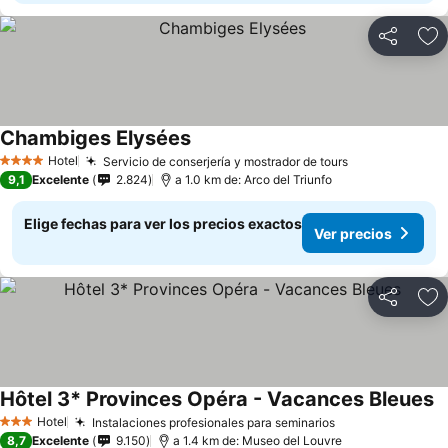
Compartir
Ag
Chambiges Elysées
Ver precios
Hotel
Servicio de conserjería y mostrador de tours
Ver precios
4 Estrellas
9,1
Excelente
2.824
a 1.0 km de: Arco del Triunfo
Elige fechas para ver los precios exactos
Ver precios
Compartir
Ag
Hôtel 3* Provinces Opéra - Vacances Bleues
V
Hotel
Instalaciones profesionales para seminarios
Ver precios
3 Estrellas
8,7
Excelente
9.150
a 1.4 km de: Museo del Louvre