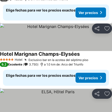
Elige fechas para ver los precios exactos
Ver precios
Compartir
Ag
Hotel Marignan Champs-Elysées
Ver precios
Hotel
Exclusivo bar en la azotea del séptimo piso
Ver precios
5 Estrellas
9,2
Excelente
3.750
a 1.0 km de: Arco del Triunfo
Elige fechas para ver los precios exactos
Ver precios
Compartir
Ag