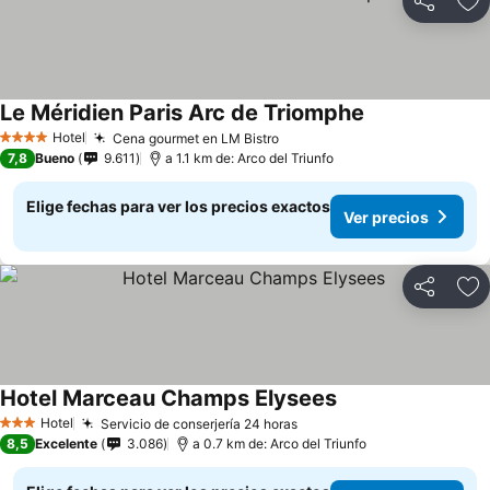
Compartir
Ag
Le Méridien Paris Arc de Triomphe
Ver precios
Hotel
Cena gourmet en LM Bistro
Ver precios
4 Estrellas
7,8
Bueno
9.611
a 1.1 km de: Arco del Triunfo
Elige fechas para ver los precios exactos
Ver precios
Compartir
Ag
Hotel Marceau Champs Elysees
Ver precios
Hotel
Servicio de conserjería 24 horas
Ver precios
3 Estrellas
8,5
Excelente
3.086
a 0.7 km de: Arco del Triunfo