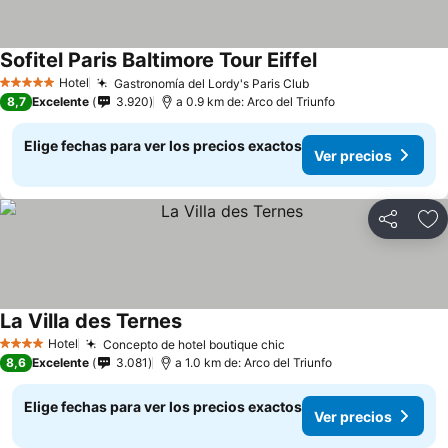
Sofitel Paris Baltimore Tour Eiffel
Ver precios
Hotel
Gastronomía del Lordy's Paris Club
Ver precios
5 Estrellas
8,7
Excelente
3.920
a 0.9 km de: Arco del Triunfo
Elige fechas para ver los precios exactos
Ver precios
Compartir
Ag
La Villa des Ternes
Ver precios
Hotel
Concepto de hotel boutique chic
Ver precios
4 Estrellas
8,6
Excelente
3.081
a 1.0 km de: Arco del Triunfo
Elige fechas para ver los precios exactos
Ver precios