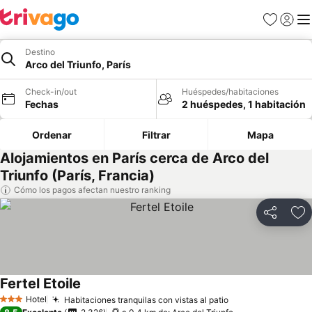
Favoritos
Iniciar 
Me
Destino
Arco del Triunfo, París
Check-in/out
Huéspedes/habitaciones
Fechas
2 huéspedes, 1 habitación
Ordenar
Filtrar
Mapa
Alojamientos en París cerca de Arco del
Triunfo (París, Francia)
Cómo los pagos afectan nuestro ranking
Compartir
Ag
Fertel Etoile
Ver precios
Hotel
Habitaciones tranquilas con vistas al patio
Ver precios
3 Estrellas