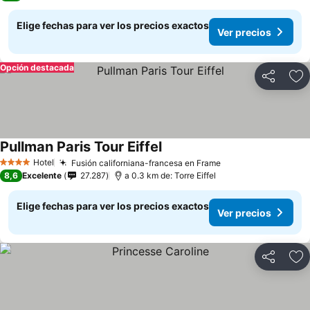
Elige fechas para ver los precios exactos
Ver precios
Opción destacada
Compartir
Ag
Pullman Paris Tour Eiffel
Ver precios
Hotel
Fusión californiana-francesa en Frame
Ver precios
4 Estrellas
8,6
Excelente
27.287
a 0.3 km de: Torre Eiffel
Elige fechas para ver los precios exactos
Ver precios
Compartir
Ag