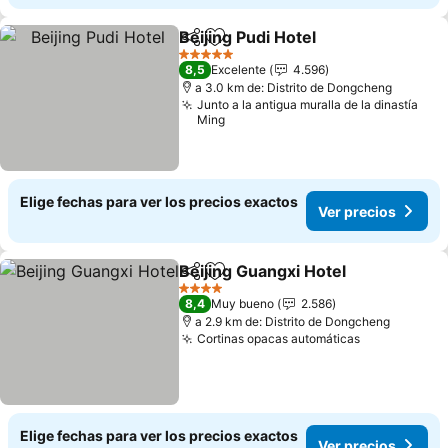
Beijing Pudi Hotel
Compartir
Agregar a favoritos
Ver prec
5 Estrellas
8,5
Excelente
4.596
a 3.0 km de: Distrito de Dongcheng
Junto a la antigua muralla de la dinastía
Ming
Elige fechas para ver los precios exactos
Ver precios
Beijing Guangxi Hotel
Compartir
Agregar a favoritos
Ver 
4 Estrellas
8,4
Muy bueno
2.586
a 2.9 km de: Distrito de Dongcheng
Cortinas opacas automáticas
Ver precios
Elige fechas para ver los precios exactos
Ver precios