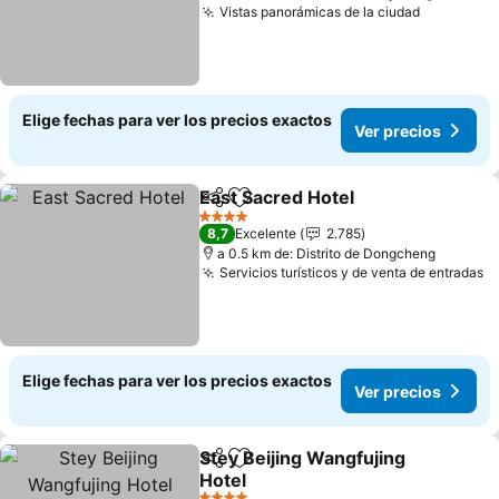
Vistas panorámicas de la ciudad
Ver preci
Elige fechas para ver los precios exactos
Ver precios
East Sacred Hotel
Compartir
Agregar a favoritos
Ver prec
4 Estrellas
8,7
Excelente
2.785
a 0.5 km de: Distrito de Dongcheng
Servicios turísticos y de venta de entradas
V
Elige fechas para ver los precios exactos
Ver precios
Stey Beijing Wangfujing
Compartir
Agregar a favoritos
Hotel