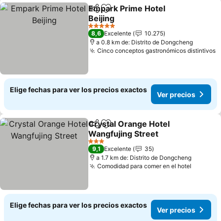
Empark Prime Hotel
Compartir
Agregar a favoritos
Beijing
Ver precios
5 Estrellas
8,6
Excelente
10.275
a 0.8 km de: Distrito de Dongcheng
Cinco conceptos gastronómicos distintivos
V
Elige fechas para ver los precios exactos
Ver precios
Crystal Orange Hotel
Compartir
Agregar a favoritos
Wangfujing Street
Ver precios
3 Estrellas
9,1
Excelente
35
a 1.7 km de: Distrito de Dongcheng
Comodidad para comer en el hotel
Ver pre
Elige fechas para ver los precios exactos
Ver precios