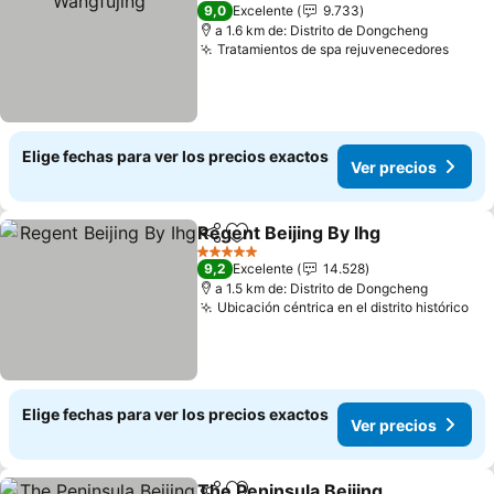
5 Estrellas
9,0
Excelente
9.733
a 1.6 km de: Distrito de Dongcheng
Tratamientos de spa rejuvenecedores
Ver p
Elige fechas para ver los precios exactos
Ver precios
Regent Beijing By Ihg
Compartir
Agregar a favoritos
Ver p
5 Estrellas
9,2
Excelente
14.528
a 1.5 km de: Distrito de Dongcheng
Ubicación céntrica en el distrito histórico
Ver
Elige fechas para ver los precios exactos
Ver precios
The Peninsula Beijing