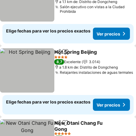
a 1.1 km de: Distrito de Dongcheng
Salón ejecutivo con vistas a la Ciudad
Prohibida
Elige fechas para ver los precios exactos
Ver precios
Hot Spring Beijing
Compartir
Agregar a favoritos
Ver prec
4 Estrellas
8,7
Excelente
3.014
a 1.8 km de: Distrito de Dongcheng
Relajantes instalaciones de aguas termales
V
Elige fechas para ver los precios exactos
Ver precios
New Otani Chang Fu
Compartir
Agregar a favoritos
Gong
Ver precios
5 Estrellas