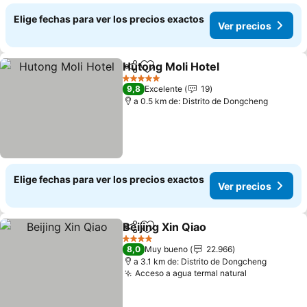
Elige fechas para ver los precios exactos
Ver precios
Hutong Moli Hotel
Compartir
Agregar a favoritos
Ver prec
5 Estrellas
9,8
Excelente
19
a 0.5 km de: Distrito de Dongcheng
Elige fechas para ver los precios exactos
Ver precios
Beijing Xin Qiao
Compartir
Agregar a favoritos
Ver precio
4 Estrellas
8,0
Muy bueno
22.966
a 3.1 km de: Distrito de Dongcheng
Acceso a agua termal natural
Ver precios