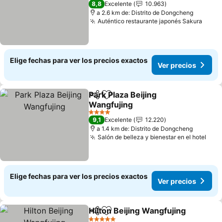
8,8
Excelente
10.963
a 2.6 km de: Distrito de Dongcheng
Auténtico restaurante japonés Sakura
Ver p
Elige fechas para ver los precios exactos
Ver precios
Park Plaza Beijing
Compartir
Agregar a favoritos
Wangfujing
Ver precios
4 Estrellas
9,1
Excelente
12.220
a 1.4 km de: Distrito de Dongcheng
Salón de belleza y bienestar en el hotel
Ver 
Elige fechas para ver los precios exactos
Ver precios
Hilton Beijing Wangfujing
Compartir
Agregar a favoritos
V