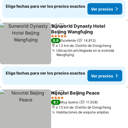
Elige fechas para ver los precios exactos
Ver precios
Sunworld Dynasty Hotel
Compartir
Agregar a favoritos
Beijing Wangfujing
Ver precios
5 Estrellas
8,8
Excelente
14.813
a 1.3 km de: Distrito de Dongcheng
Ubicación privilegiada en la avenida
Wangfujing
Elige fechas para ver los precios exactos
Ver precios
Novotel Beijing Peace
Compartir
Agregar a favoritos
Ver 
4 Estrellas
8,1
Muy bueno
11.308
a 1.5 km de: Distrito de Dongcheng
Habitaciones de esquina amplias
Ver prec