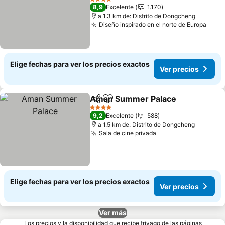
Ver precios
4 Estrellas
8,9
Excelente
1.170
a 1.3 km de: Distrito de Dongcheng
Diseño inspirado en el norte de Europa
Ver 
Elige fechas para ver los precios exactos
Ver precios
Aman Summer Palace
Compartir
Agregar a favoritos
Ver 
4 Estrellas
9,2
Excelente
588
a 1.5 km de: Distrito de Dongcheng
Sala de cine privada
Ver precios
Elige fechas para ver los precios exactos
Ver precios
Ver más
Los precios y la disponibilidad que recibe trivago de las páginas