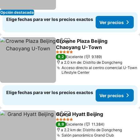
Opción destacada
Elige fechas para ver los precios exactos
Ver precios
Crowne Plaza Beijing
Compartir
Agregar a favoritos
Chaoyang U-Town
Ver precios
5 Estrellas
9,2
Excelente
9.189
a 2.0 km de: Distrito de Dongcheng
Acceso directo al centro comercial U-Town
Lifestyle Center
Elige fechas para ver los precios exactos
Ver precios
Grand Hyatt Beijing
Compartir
Agregar a favoritos
Ver pre
5 Estrellas
8,9
Excelente
11.384
a 2.2 km de: Distrito de Dongcheng
Salón panorámico Grand Club
Ver precio