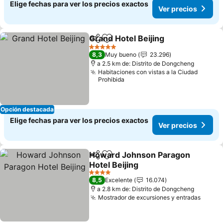
Elige fechas para ver los precios exactos
Ver precios
Grand Hotel Beijing
Compartir
Agregar a favoritos
Ver pre
5 Estrellas
8,3
Muy bueno
23.296
a 2.5 km de: Distrito de Dongcheng
Habitaciones con vistas a la Ciudad
Prohibida
Opción destacada
Elige fechas para ver los precios exactos
Ver precios
Howard Johnson Paragon
Compartir
Agregar a favoritos
Hotel Beijing
Ver precios
4 Estrellas
8,5
Excelente
16.074
a 2.8 km de: Distrito de Dongcheng
Mostrador de excursiones y entradas
Ver p