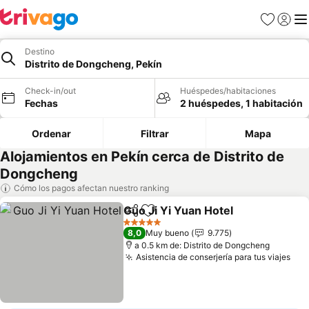
Favoritos
Iniciar 
Me
Destino
Distrito de Dongcheng, Pekín
Check-in/out
Huéspedes/habitaciones
Fechas
2 huéspedes, 1 habitación
Ordenar
Filtrar
Mapa
Alojamientos en Pekín cerca de Distrito de
Dongcheng
Cómo los pagos afectan nuestro ranking
Guo Ji Yi Yuan Hotel
Compartir
Agregar a favoritos
Ver p
5 Estrellas
8,0
Muy bueno
9.775
a 0.5 km de: Distrito de Dongcheng
Asistencia de conserjería para tus viajes
Ver