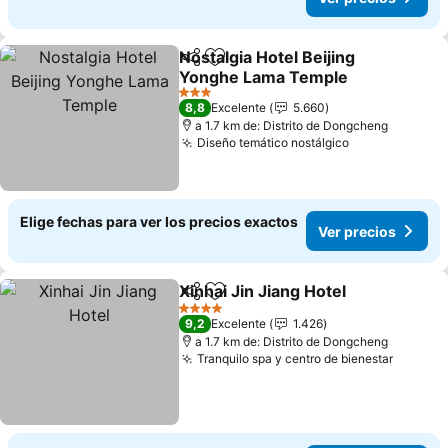
Nostalgia Hotel Beijing
Compartir
Agregar a favoritos
Yonghe Lama Temple
Ver precios
3 Estrellas
8,8
Excelente
5.660
a 1.7 km de: Distrito de Dongcheng
Diseño temático nostálgico
Ver precios
Elige fechas para ver los precios exactos
Ver precios
Xinhai Jin Jiang Hotel
Compartir
Agregar a favoritos
Ver 
4 Estrellas
9,2
Excelente
1.426
a 1.7 km de: Distrito de Dongcheng
Tranquilo spa y centro de bienestar
Ver pre