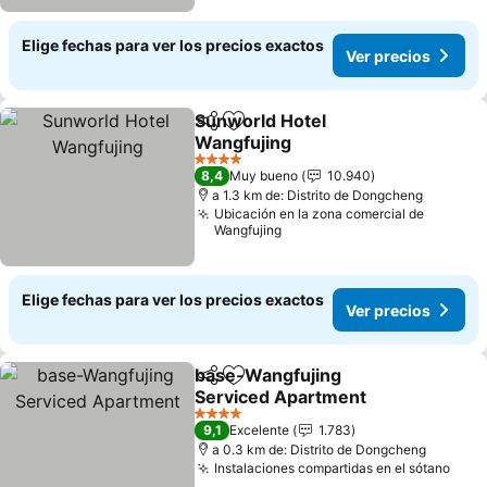
Elige fechas para ver los precios exactos
Ver precios
Sunworld Hotel
Compartir
Agregar a favoritos
Wangfujing
Ver precios
4 Estrellas
8,4
Muy bueno
10.940
a 1.3 km de: Distrito de Dongcheng
Ubicación en la zona comercial de
Wangfujing
Elige fechas para ver los precios exactos
Ver precios
base-Wangfujing
Compartir
Agregar a favoritos
Serviced Apartment
Ver precios
4 Estrellas
9,1
Excelente
1.783
a 0.3 km de: Distrito de Dongcheng
Instalaciones compartidas en el sótano
Ver 