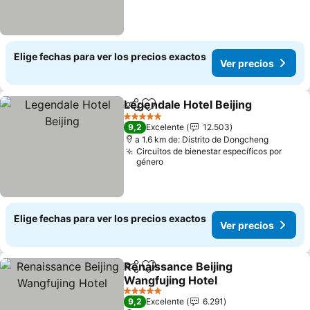
Elige fechas para ver los precios exactos
Ver precios
Legendale Hotel Beijing
Compartir
Agregar a favoritos
Ve
5 Estrellas
9,2
Excelente
12.503
a 1.6 km de: Distrito de Dongcheng
Circuitos de bienestar específicos por
género
Elige fechas para ver los precios exactos
Ver precios
Renaissance Beijing
Compartir
Agregar a favoritos
Wangfujing Hotel
Ver precios
5 Estrellas
9,2
Excelente
6.291