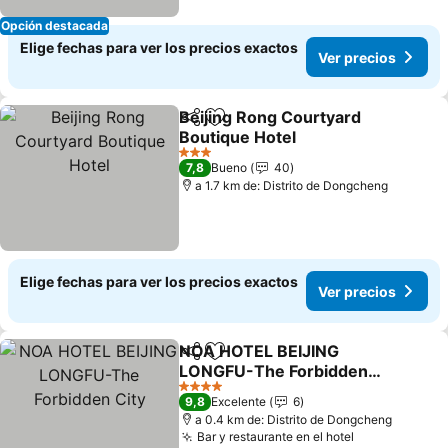
Opción destacada
Elige fechas para ver los precios exactos
Ver precios
Beijing Rong Courtyard
Compartir
Agregar a favoritos
Boutique Hotel
Ver precios
3 Estrellas
7,8
Bueno
40
a 1.7 km de: Distrito de Dongcheng
Elige fechas para ver los precios exactos
Ver precios
NOA HOTEL BEIJING
Compartir
Agregar a favoritos
LONGFU-The Forbidden
City
Ver precios
4 Estrellas
9,8
Excelente
6
a 0.4 km de: Distrito de Dongcheng
Bar y restaurante en el hotel
Ver precios