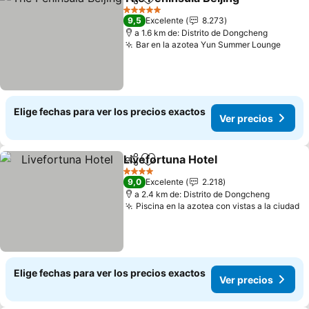
Compartir
Agregar a favoritos
Ver 
5 Estrellas
9,5
Excelente
8.273
a 1.6 km de: Distrito de Dongcheng
Bar en la azotea Yun Summer Lounge
Ver p
Elige fechas para ver los precios exactos
Ver precios
Livefortuna Hotel
Compartir
Agregar a favoritos
Ver prec
4 Estrellas
9,0
Excelente
2.218
a 2.4 km de: Distrito de Dongcheng
Piscina en la azotea con vistas a la ciudad
V
Elige fechas para ver los precios exactos
Ver precios