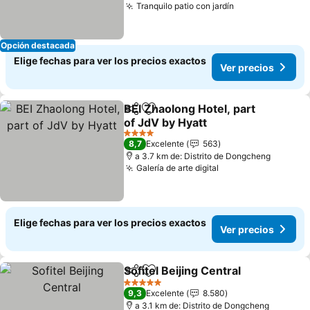
Tranquilo patio con jardín
Ver precios
Opción destacada
Elige fechas para ver los precios exactos
Ver precios
BEI Zhaolong Hotel, part
Compartir
Agregar a favoritos
of JdV by Hyatt
Ver precios
4 Estrellas
8,7
Excelente
563
a 3.7 km de: Distrito de Dongcheng
Galería de arte digital
Ver precios
Elige fechas para ver los precios exactos
Ver precios
Sofitel Beijing Central
Compartir
Agregar a favoritos
Ver 
5 Estrellas
9,3
Excelente
8.580
a 3.1 km de: Distrito de Dongcheng