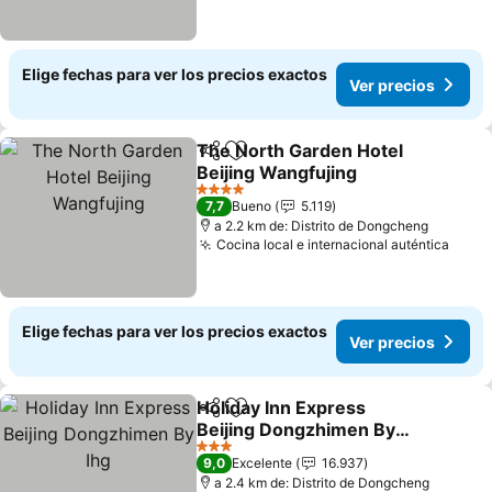
Elige fechas para ver los precios exactos
Ver precios
The North Garden Hotel
Compartir
Agregar a favoritos
Beijing Wangfujing
Ver precios
4 Estrellas
7,7
Bueno
5.119
a 2.2 km de: Distrito de Dongcheng
Cocina local e internacional auténtica
Ver p
Elige fechas para ver los precios exactos
Ver precios
Holiday Inn Express
Compartir
Agregar a favoritos
Beijing Dongzhimen By
Ihg
Ver precios
3 Estrellas
9,0
Excelente
16.937
a 2.4 km de: Distrito de Dongcheng