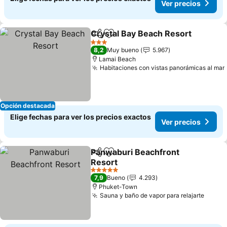
Ver precios
Crystal Bay Beach Resort
Compartir
Agregar a favoritos
3 Estrellas
8,2
Muy bueno
5.967
Lamai Beach
Habitaciones con vistas panorámicas al mar
Opción destacada
Elige fechas para ver los precios exactos
Ver precios
Panwaburi Beachfront
Compartir
Agregar a favoritos
Resort
Ver precios
5 Estrellas
7,9
Bueno
4.293
Phuket-Town
Sauna y baño de vapor para relajarte
Ver p