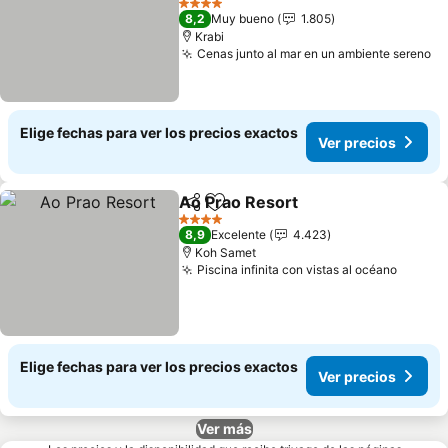
Ver precios
4 Estrellas
8,2
Muy bueno
1.805
Krabi
Cenas junto al mar en un ambiente sereno
Ve
Elige fechas para ver los precios exactos
Ver precios
Ao Prao Resort
Compartir
Agregar a favoritos
Ver precios
4 Estrellas
8,9
Excelente
4.423
Koh Samet
Piscina infinita con vistas al océano
Ver pr
Elige fechas para ver los precios exactos
Ver precios
Ver más