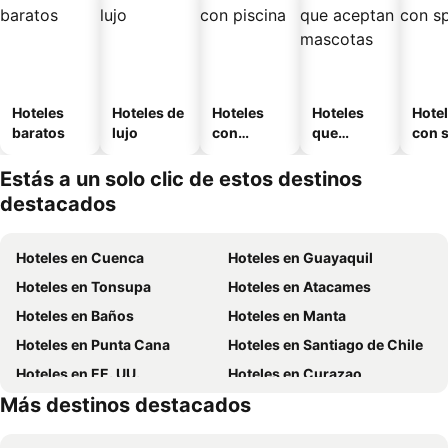
Hoteles
Hoteles de
Hoteles
Hoteles
Hote
baratos
lujo
con
que
con 
piscina
aceptan
mascotas
Estás a un solo clic de estos destinos
destacados
Hoteles en Cuenca
Hoteles en Guayaquil
Hoteles en Tonsupa
Hoteles en Atacames
Hoteles en Baños
Hoteles en Manta
Hoteles en Punta Cana
Hoteles en Santiago de Chile
Hoteles en EE. UU.
Hoteles en Curazao
Más destinos destacados
Hoteles en Lima
Hoteles en Santa Cruz