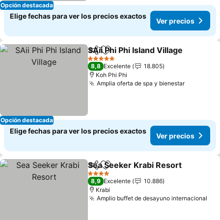
Opción destacada
Elige fechas para ver los precios exactos
Ver precios
SAii Phi Phi Island Village
Compartir
Agregar a favoritos
V
5 Estrellas
8,8
Excelente
18.805
Koh Phi Phi
Amplia oferta de spa y bienestar
Ver preci
Opción destacada
Elige fechas para ver los precios exactos
Ver precios
Sea Seeker Krabi Resort
Compartir
Agregar a favoritos
V
4 Estrellas
8,9
Excelente
10.886
Krabi
Amplio buffet de desayuno internacional
Ver