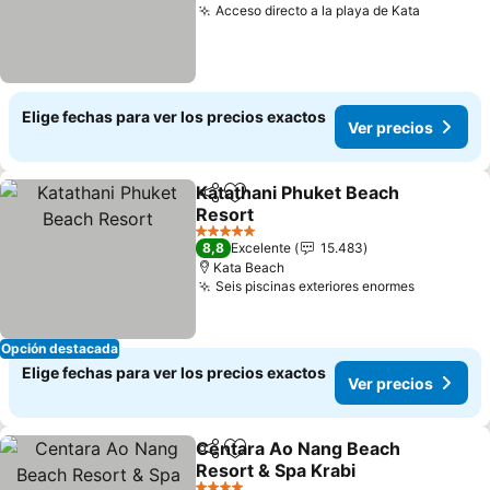
Acceso directo a la playa de Kata
Ver prec
Elige fechas para ver los precios exactos
Ver precios
Katathani Phuket Beach
Compartir
Agregar a favoritos
Resort
Ver precios
5 Estrellas
8,8
Excelente
15.483
Kata Beach
Seis piscinas exteriores enormes
Ver prec
Opción destacada
Elige fechas para ver los precios exactos
Ver precios
Centara Ao Nang Beach
Compartir
Agregar a favoritos
Resort & Spa Krabi