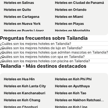
Hoteles en Salinas
Hoteles en Ciudad de Panamá
Hoteles en Quito
Hoteles en Orlando
Hoteles en Cartagena
Hoteles en Miami
Hoteles en Nueva York
Hoteles en Playas
Hoteles en Puerto López
Hoteles en Montañita
Preguntas frecuentes sobre Tailandia
Hoteles en Zorritos
Hoteles en Madrid
¿Cuáles son los mejores hoteles en Tailandia?
Hoteles en Roma
Hoteles en Bogotá
¿Cuáles son los mejores hoteles de lujo en Tailandia?
Hoteles en Riobamba
Hoteles en París
¿Cuáles son los mejores hoteles que admiten mascotas en Tailandia?
¿Cuáles son los mejores hoteles con spa en Tailandia?
Hoteles en Ambato
Hoteles en Ibarra
¿Cuáles son los mejores hoteles con piscina en Tailandia?
Tailandia - Más destinos destacados
Hoteles en Loja
Hoteles en Chicago
Hoteles en Ecuador
Hoteles en Colombia
Hoteles en Hua Hin
Hoteles en Koh Phi Phi
Hoteles en Panamá
Hoteles en Galápagos
Hoteles en Koh Lanta City
Hoteles en Ayutthaya
Hoteles en Esmeraldas
Hoteles en San Cristóbal
Hoteles en Kanchanaburi
Hoteles en Koh Tao
Hoteles en Argentina
Hoteles en Puerto Rico
Hoteles en Koh Chang
Hoteles en Nakhon Ratchasima
Hoteles en Nuevo Hampshire
Hoteles en París
Hoteles en Chonburi
Hoteles en Koh Lipe
Hoteles en Campania
Hoteles en Guatemala