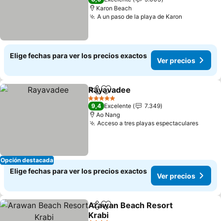
Karon Beach
A un paso de la playa de Karon
Ver precio
Elige fechas para ver los precios exactos
Ver precios
Rayavadee
Compartir
Agregar a favoritos
Ver precios
5 Estrellas
9,4
Excelente
7.349
Ao Nang
Acceso a tres playas espectaculares
Ver p
Opción destacada
Elige fechas para ver los precios exactos
Ver precios
Arawan Beach Resort
Compartir
Agregar a favoritos
Krabi