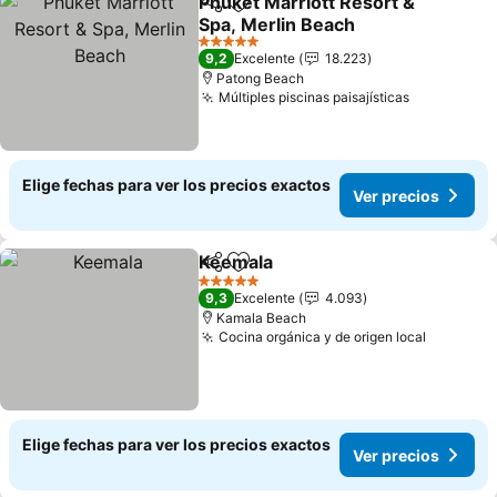
Phuket Marriott Resort &
Compartir
Agregar a favoritos
Spa, Merlin Beach
Ver precios
5 Estrellas
9,2
Excelente
18.223
Patong Beach
Múltiples piscinas paisajísticas
Ver precio
Elige fechas para ver los precios exactos
Ver precios
Keemala
Compartir
Agregar a favoritos
Ver precios
5 Estrellas
9,3
Excelente
4.093
Kamala Beach
Cocina orgánica y de origen local
Ver prec
Elige fechas para ver los precios exactos
Ver precios