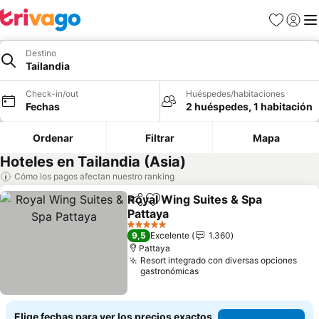
Favoritos
Iniciar 
Me
Destino
Tailandia
Check-in/out
Huéspedes/habitaciones
Fechas
2 huéspedes, 1 habitación
Ordenar
Filtrar
Mapa
Hoteles en Tailandia (Asia)
Cómo los pagos afectan nuestro ranking
Royal Wing Suites & Spa
Compartir
Agregar a favoritos
Pattaya
Ver precios
5 Estrellas
9,5
Excelente
1.360
Pattaya
Resort integrado con diversas opciones
gastronómicas
Elige fechas para ver los precios exactos