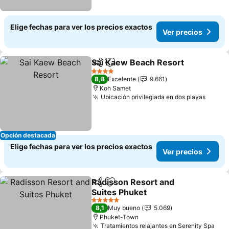
Elige fechas para ver los precios exactos
Ver precios
Sai Kaew Beach Resort
Compartir
Agregar a favoritos
Ver
4 Estrellas
8,8
Excelente
9.661
Koh Samet
Ubicación privilegiada en dos playas
Ver p
Opción destacada
Elige fechas para ver los precios exactos
Ver precios
Radisson Resort and
Compartir
Agregar a favoritos
Suites Phuket
Ver precios
5 Estrellas
8,1
Muy bueno
5.069
Phuket-Town
Tratamientos relajantes en Serenity Spa
Ver