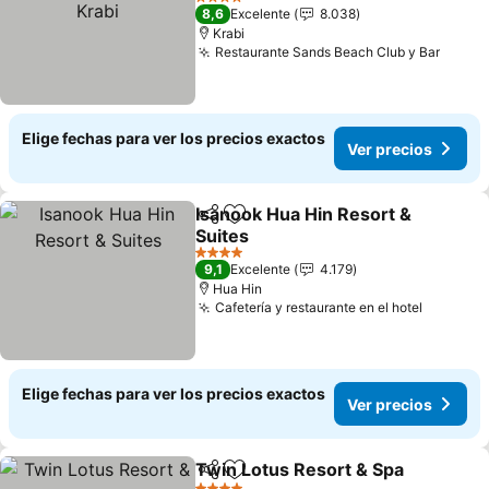
Ver precios
4 Estrellas
8,6
Excelente
8.038
Krabi
Restaurante Sands Beach Club y Bar
Ver p
Elige fechas para ver los precios exactos
Ver precios
Isanook Hua Hin Resort &
Compartir
Agregar a favoritos
Suites
Ver precios
4 Estrellas
9,1
Excelente
4.179
Hua Hin
Cafetería y restaurante en el hotel
Ver pre
Elige fechas para ver los precios exactos
Ver precios
Twin Lotus Resort & Spa
Compartir
Agregar a favoritos
V