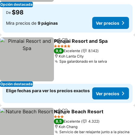
Opción destacada
$98
De
Mira precios de
9 páginas
Ver precios
Pimalai Resort and Spa
Compartir
Agregar a favoritos
Ver
5 Estrellas
9,6
Excelente
8.142
Koh Lanta City
Spa galardonado en la selva
Ver precios
Opción destacada
Elige fechas para ver los precios exactos
Ver precios
Nature Beach Resort
Compartir
Agregar a favoritos
Ver p
3 Estrellas
8,5
Excelente
4.322
Koh Chang
Servicio de bar relajante junto a la piscina
Ve