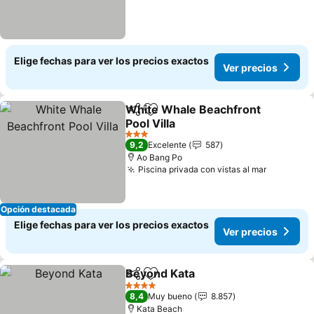
Elige fechas para ver los precios exactos
Ver precios
White Whale Beachfront
Compartir
Agregar a favoritos
Pool Villa
Ver precios
3 Estrellas
9,2
Excelente
587
Ao Bang Po
Piscina privada con vistas al mar
Ver prec
Opción destacada
Elige fechas para ver los precios exactos
Ver precios
Beyond Kata
Compartir
Agregar a favoritos
Ver precios
4 Estrellas
8,4
Muy bueno
8.857
Kata Beach