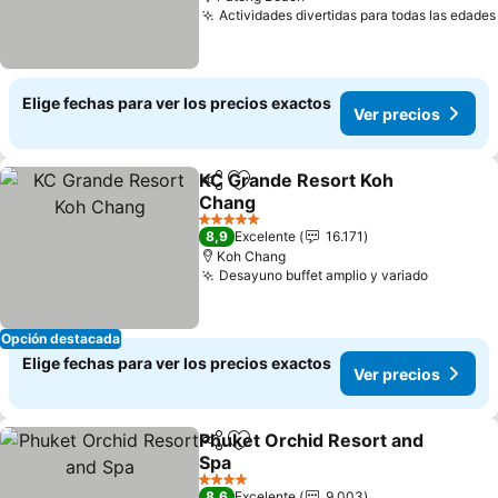
Actividades divertidas para todas las edades
Elige fechas para ver los precios exactos
Ver precios
KC Grande Resort Koh
Compartir
Agregar a favoritos
Chang
Ver precios
5 Estrellas
8,9
Excelente
16.171
Koh Chang
Desayuno buffet amplio y variado
Ver prec
Opción destacada
Elige fechas para ver los precios exactos
Ver precios
Phuket Orchid Resort and
Compartir
Agregar a favoritos
Spa
Ver precios
4 Estrellas
8,6
Excelente
9.003