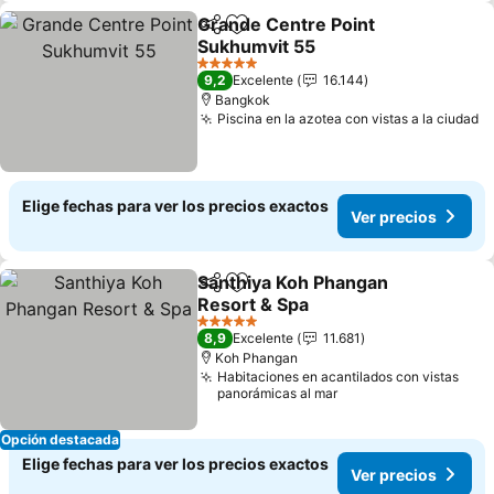
Grande Centre Point
Compartir
Agregar a favoritos
Sukhumvit 55
Ver precios
5 Estrellas
9,2
Excelente
16.144
Bangkok
Piscina en la azotea con vistas a la ciudad
V
Elige fechas para ver los precios exactos
Ver precios
Santhiya Koh Phangan
Compartir
Agregar a favoritos
Resort & Spa
Ver precios
5 Estrellas
8,9
Excelente
11.681
Koh Phangan
Habitaciones en acantilados con vistas
panorámicas al mar
Opción destacada
Elige fechas para ver los precios exactos
Ver precios