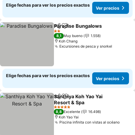
Elige fechas para ver los precios exactos
Ver precios
Paradise Bungalows
Compartir
Agregar a favoritos
Ver p
2 Estrellas
8,1
Muy bueno
1.558
Koh Chang
Excursiones de pesca y snorkel
Ver preci
Elige fechas para ver los precios exactos
Ver precios
Santhiya Koh Yao Yai
Compartir
Agregar a favoritos
Resort & Spa
Ver precios
5 Estrellas
8,8
Excelente
16.498
Koh Yao Yai
Piscina infinita con vistas al océano
Ver pr