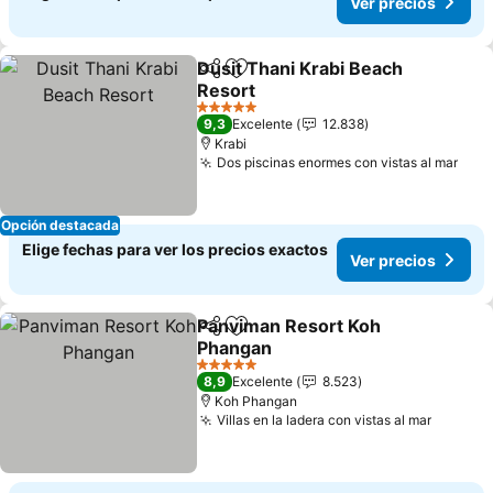
Ver precios
Dusit Thani Krabi Beach
Compartir
Agregar a favoritos
Resort
Ver precios
5 Estrellas
9,3
Excelente
12.838
Krabi
Dos piscinas enormes con vistas al mar
Ver 
Opción destacada
Elige fechas para ver los precios exactos
Ver precios
Panviman Resort Koh
Compartir
Agregar a favoritos
Phangan
Ver precios
5 Estrellas
8,9
Excelente
8.523
Koh Phangan
Villas en la ladera con vistas al mar
Ver pre