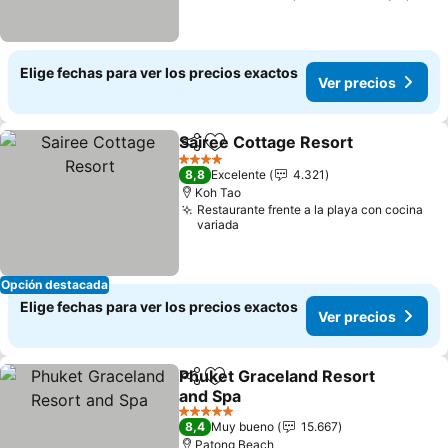
Elige fechas para ver los precios exactos
Ver precios
Sairee Cottage Resort
Compartir
Agregar a favoritos
Ver 
4 Estrellas
8,8
Excelente
4.321
Koh Tao
Restaurante frente a la playa con cocina
variada
Opción destacada
Elige fechas para ver los precios exactos
Ver precios
Phuket Graceland Resort
Compartir
Agregar a favoritos
and Spa
Ver precios
5 Estrellas
8,4
Muy bueno
15.667
Patong Beach