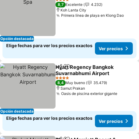
4 Estrellas
8,7
Excelente
4.232
Koh Lanta City
Primera línea de playa en Klong Dao
Ver pr
Opción destacada
Elige fechas para ver los precios exactos
Ver precios
Hyatt Regency Bangkok
Compartir
Agregar a favoritos
Suvarnabhumi Airport
Ver precios
4 Estrellas
8,4
Muy bueno
35.479
Samut Prakan
Oasis de piscina exterior gigante
Ver preci
Opción destacada
Elige fechas para ver los precios exactos
Ver precios