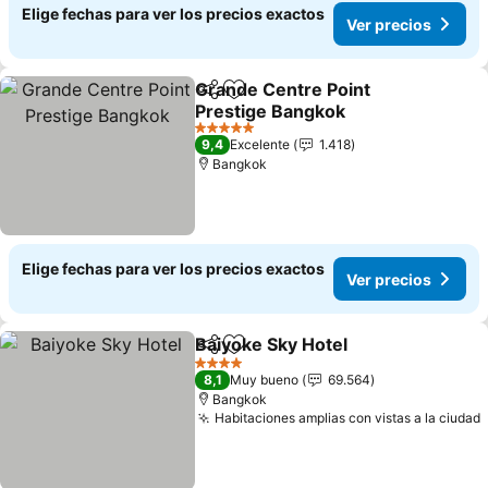
Elige fechas para ver los precios exactos
Ver precios
Grande Centre Point
Compartir
Agregar a favoritos
Prestige Bangkok
Ver precios
5 Estrellas
9,4
Excelente
1.418
Bangkok
Elige fechas para ver los precios exactos
Ver precios
Baiyoke Sky Hotel
Compartir
Agregar a favoritos
Ver prec
4 Estrellas
8,1
Muy bueno
69.564
Bangkok
Habitaciones amplias con vistas a la ciudad