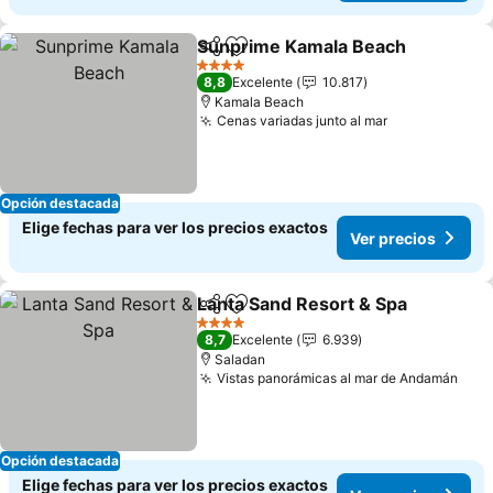
Sunprime Kamala Beach
Compartir
Agregar a favoritos
Ve
4 Estrellas
8,8
Excelente
10.817
Kamala Beach
Cenas variadas junto al mar
Ver precios
Opción destacada
Elige fechas para ver los precios exactos
Ver precios
Lanta Sand Resort & Spa
Compartir
Agregar a favoritos
V
4 Estrellas
8,7
Excelente
6.939
Saladan
Vistas panorámicas al mar de Andamán
Ver 
Opción destacada
Elige fechas para ver los precios exactos