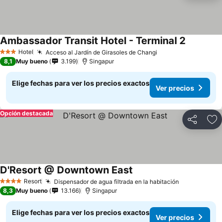
Ambassador Transit Hotel - Terminal 2
Hotel
Acceso al Jardín de Girasoles de Changi
3 Estrellas
8,1
Muy bueno
3.199
Singapur
Elige fechas para ver los precios exactos
Ver precios
Opción destacada
Compartir
Ag
D'Resort @ Downtown East
Resort
Dispensador de agua filtrada en la habitación
4 Estrellas
8,3
Muy bueno
13.166
Singapur
Elige fechas para ver los precios exactos
Ver precios