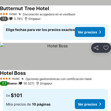
Butternut Tree Hotel
Hotel
Decoración acogedora en el vestíbulo
3 Estrellas
7,1
3.781
Singapur
Elige fechas para ver los precios exactos
Ver precios
Compartir
Ag
Hotel Boss
Hotel
Opciones gastronómicas con certificación Halal
4 Estrellas
7,7
Bueno
50.527
Singapur
$101
De
Mira precios de
10 páginas
Ver precios