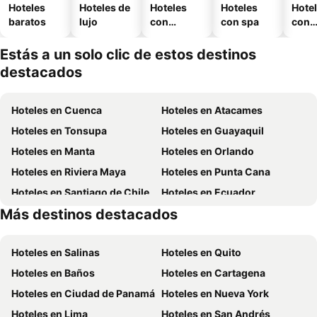
Hoteles
Hoteles de
Hoteles
Hoteles
Hote
baratos
lujo
con
con spa
con
piscina
esta
mien
Estás a un solo clic de estos destinos
destacados
Hoteles en Cuenca
Hoteles en Atacames
Hoteles en Tonsupa
Hoteles en Guayaquil
Hoteles en Manta
Hoteles en Orlando
Hoteles en Riviera Maya
Hoteles en Punta Cana
Hoteles en Santiago de Chile
Hoteles en Ecuador
Más destinos destacados
Hoteles en México
Hoteles en Panamá
Hoteles en Salinas
Hoteles en Quito
Hoteles en Baños
Hoteles en Cartagena
Hoteles en Ciudad de Panamá
Hoteles en Nueva York
Hoteles en Lima
Hoteles en San Andrés