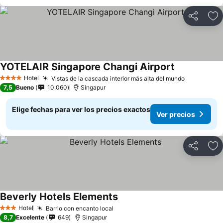
Compartir
Ag
YOTELAIR Singapore Changi Airport
Hotel
Vistas de la cascada interior más alta del mundo
4 Estrellas
7,5
Bueno
10.060
Singapur
Elige fechas para ver los precios exactos
Ver precios
Compartir
Ag
Beverly Hotels Elements
Hotel
Barrio con encanto local
3 Estrellas
8,7
Excelente
649
Singapur