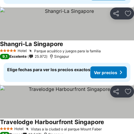
Compartir
Ag
Shangri-La Singapore
Hotel
Parque acuático y juegos para la familia
5 Estrellas
9,1
Excelente
25.972
Singapur
Elige fechas para ver los precios exactos
Ver precios
Compartir
Ag
Travelodge Harbourfront Singapore
Hotel
Vistas a la ciudad o al parque Mount Faber
4 Estrellas