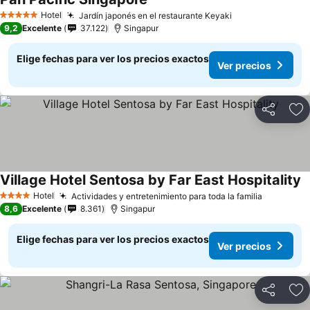
Hotel
Jardín japonés en el restaurante Keyaki
5 Estrellas
9,2
Excelente
37.122
Singapur
Elige fechas para ver los precios exactos
Ver precios
Compartir
Ag
Village Hotel Sentosa by Far East Hospitality
Hotel
Actividades y entretenimiento para toda la familia
4 Estrellas
8,6
Excelente
8.361
Singapur
Elige fechas para ver los precios exactos
Ver precios
Compartir
Ag