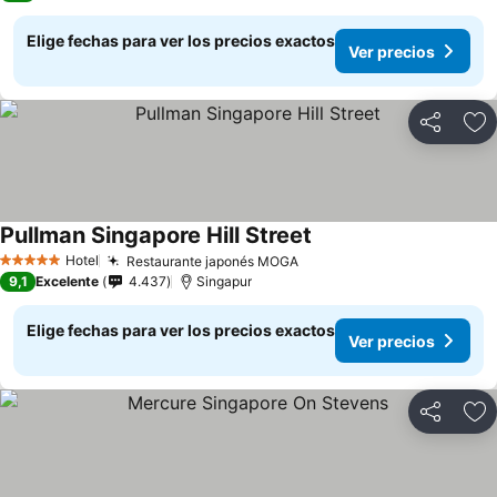
Elige fechas para ver los precios exactos
Ver precios
Compartir
Ag
Pullman Singapore Hill Street
Hotel
Restaurante japonés MOGA
5 Estrellas
9,1
Excelente
4.437
Singapur
Elige fechas para ver los precios exactos
Ver precios
Compartir
Ag