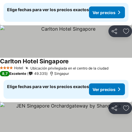
Elige fechas para ver los precios exactos
Ver precios
Compartir
Ag
Carlton Hotel Singapore
Hotel
Ubicación privilegiada en el centro de la ciudad
4 Estrellas
8,7
Excelente
49.335
Singapur
Elige fechas para ver los precios exactos
Ver precios
Compartir
Ag