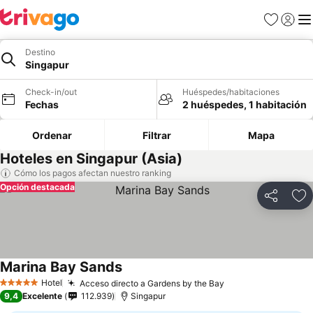
Favoritos
Iniciar 
Me
Destino
Singapur
Check-in/out
Huéspedes/habitaciones
Fechas
2 huéspedes, 1 habitación
Ordenar
Filtrar
Mapa
Hoteles en Singapur (Asia)
Cómo los pagos afectan nuestro ranking
Opción destacada
Compartir
Ag
Marina Bay Sands
Hotel
Acceso directo a Gardens by the Bay
5 Estrellas
9,4
Excelente
112.939
Singapur