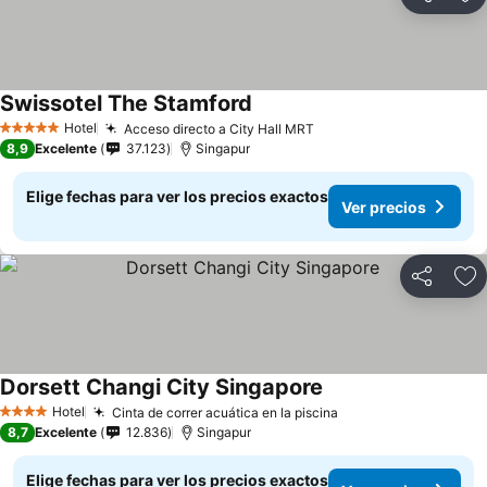
Compartir
Ag
Swissotel The Stamford
Hotel
Acceso directo a City Hall MRT
5 Estrellas
8,9
Excelente
37.123
Singapur
Elige fechas para ver los precios exactos
Ver precios
Compartir
Ag
Dorsett Changi City Singapore
Hotel
Cinta de correr acuática en la piscina
4 Estrellas
8,7
Excelente
12.836
Singapur
Elige fechas para ver los precios exactos