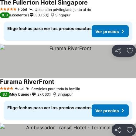
The Fullerton Hotel Singapore
Hotel
Ubicación privilegiada junto al río
5 Estrellas
9,3
Excelente
30.150
Singapur
Elige fechas para ver los precios exactos
Ver precios
Compartir
Ag
Furama RiverFront
Hotel
Servicios para toda la familia
4 Estrellas
8,1
Muy bueno
27.060
Singapur
Elige fechas para ver los precios exactos
Ver precios
Compartir
Ag