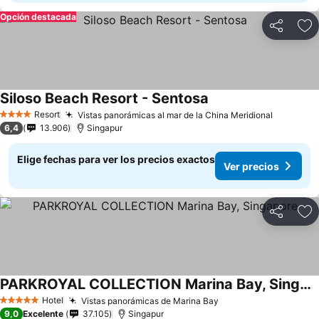
Opción destacada
Compartir
Ag
Siloso Beach Resort - Sentosa
Resort
Vistas panorámicas al mar de la China Meridional
4 Estrellas
6,4
13.906
Singapur
Elige fechas para ver los precios exactos
Ver precios
Compartir
Ag
PARKROYAL COLLECTION Marina Bay, Singapore
Hotel
Vistas panorámicas de Marina Bay
5 Estrellas
9,0
Excelente
37.105
Singapur