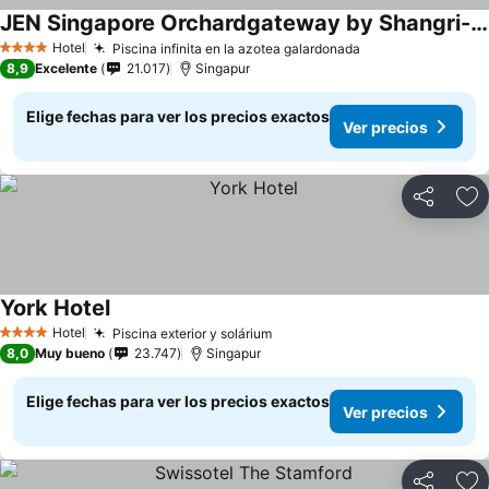
JEN Singapore Orchardgateway by Shangri-La
Hotel
Piscina infinita en la azotea galardonada
4 Estrellas
8,9
Excelente
21.017
Singapur
Elige fechas para ver los precios exactos
Ver precios
Compartir
Ag
York Hotel
Hotel
Piscina exterior y solárium
4 Estrellas
8,0
Muy bueno
23.747
Singapur
Elige fechas para ver los precios exactos
Ver precios