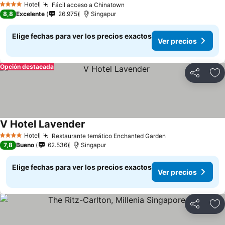
Hotel
Fácil acceso a Chinatown
4 Estrellas
8,8
Excelente
26.975
Singapur
Elige fechas para ver los precios exactos
Ver precios
Opción destacada
Compartir
Ag
V Hotel Lavender
Hotel
Restaurante temático Enchanted Garden
4 Estrellas
7,8
Bueno
62.536
Singapur
Elige fechas para ver los precios exactos
Ver precios
Compartir
Ag