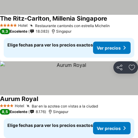
The Ritz-Carlton, Millenia Singapore
Hotel
Restaurante cantonés con estrella Michelin
5 Estrellas
9,3
Excelente
18.083
Singapur
Elige fechas para ver los precios exactos
Ver precios
Compartir
Ag
Aurum Royal
Hotel
Bar en la azotea con vistas a la ciudad
4 Estrellas
8,5
Excelente
8.176
Singapur
Elige fechas para ver los precios exactos
Ver precios