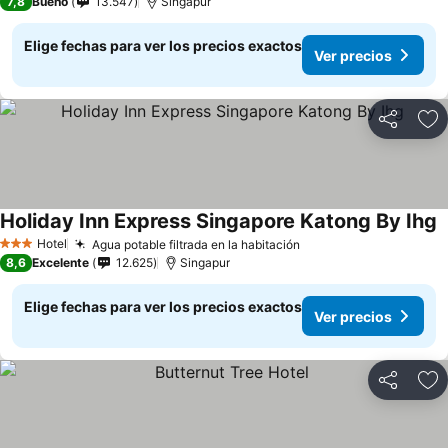
7,8
Bueno
13.547
Singapur
Elige fechas para ver los precios exactos
Ver precios
Compartir
Ag
Holiday Inn Express Singapore Katong By Ihg
Hotel
Agua potable filtrada en la habitación
3 Estrellas
8,6
Excelente
12.625
Singapur
Elige fechas para ver los precios exactos
Ver precios
Compartir
Ag