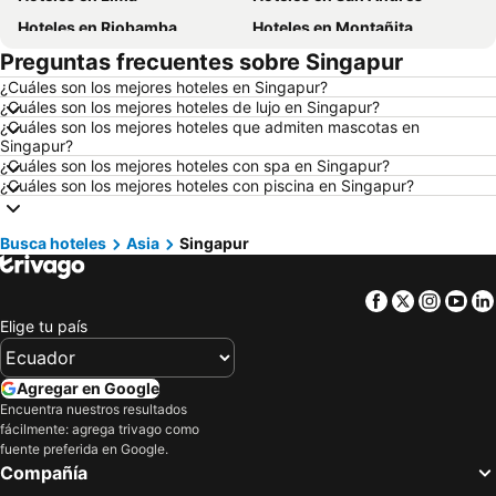
Hoteles en Riobamba
Hoteles en Montañita
Preguntas frecuentes sobre Singapur
Hoteles en Puerto López
Hoteles en Pedernales
¿Cuáles son los mejores hoteles en Singapur?
Hoteles en Miami
Hoteles en Roma
¿Cuáles son los mejores hoteles de lujo en Singapur?
Hoteles en Ambato
Hoteles en Cojimies
¿Cuáles son los mejores hoteles que admiten mascotas en
Singapur?
Hoteles en Lisboa
Hoteles en Zorritos
¿Cuáles son los mejores hoteles con spa en Singapur?
¿Cuáles son los mejores hoteles con piscina en Singapur?
Hoteles en Oporto
Hoteles en Chicago
Hoteles en Galápagos
Hoteles en Esmeraldas
Busca hoteles
Asia
Singapur
Hoteles en Curazao
Hoteles en Guatemala
Hoteles en Santa Cruz
Hoteles en Colombia
Facebook
Twitter
Insta
Yo
Hoteles en Campania
Hoteles en Manabí
Elige tu país
Hoteles en Italia
Hoteles en Noruega
Hoteles en Tailandia
Hoteles en Nueva Jersey
Agregar en Google
Encuentra nuestros resultados
Hoteles en El Caribe
Hoteles en Lima
fácilmente: agrega trivago como
Hoteles en Tumbes
Hoteles en Orellana
fuente preferida en Google.
Compañía
Hoteles en San Cristóbal
Hoteles en Isla de Santorini