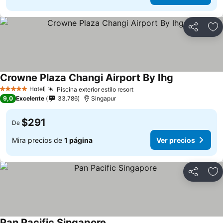
Compartir
Ag
Crowne Plaza Changi Airport By Ihg
Hotel
Piscina exterior estilo resort
5 Estrellas
9,0
Excelente
33.786
Singapur
$291
De
Mira precios de
1 página
Ver precios
Compartir
Ag
Pan Pacific Singapore