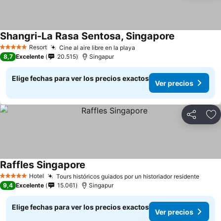
Shangri-La Rasa Sentosa, Singapore
Resort
Cine al aire libre en la playa
5 Estrellas
8,7
Excelente
20.515
Singapur
Elige fechas para ver los precios exactos
Ver precios
Compartir
Ag
Raffles Singapore
Hotel
Tours históricos guiados por un historiador residente
5 Estrellas
9,4
Excelente
15.061
Singapur
Elige fechas para ver los precios exactos
Ver precios