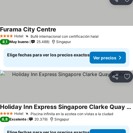
Compartir
Ag
Furama City Centre
Hotel
Bufé internacional con certificación halal
4 Estrellas
8,1
Muy bueno
25.488
Singapur
Elige fechas para ver los precios exactos
Ver precios
Compartir
Ag
Holiday Inn Express Singapore Clarke Quay By Ihg
Hotel
Piscina infinita en la azotea con vistas a la ciudad
4 Estrellas
8,8
Excelente
20.379
Singapur
Elige fechas para ver los precios exactos