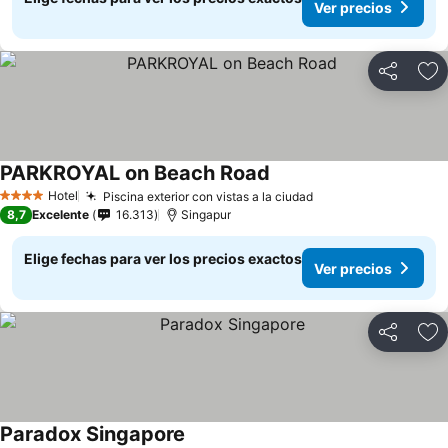
Ver precios
Compartir
Ag
PARKROYAL on Beach Road
Hotel
Piscina exterior con vistas a la ciudad
4 Estrellas
8,7
Excelente
16.313
Singapur
Elige fechas para ver los precios exactos
Ver precios
Compartir
Ag
Paradox Singapore