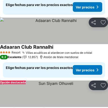
Elige fechas para ver los precios exactos
Ver precios
Compartir
Ag
Adaaran Club Rannalhi
Ver precios
Resort
Villas acuáticas al atardecer con suelos de cristal
Ver prec
4 Estrellas
9,2
Excelente
12.857
Atolón de Male meridional
Elige fechas para ver los precios exactos
Ver precios
Opción destacada
Compartir
Ag