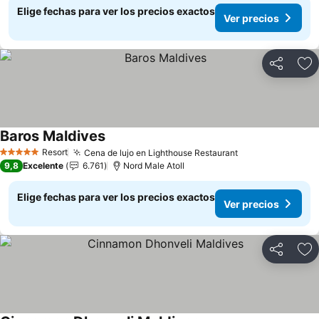
Elige fechas para ver los precios exactos
Ver precios
Compartir
Ag
Baros Maldives
Ver precios
Resort
Cena de lujo en Lighthouse Restaurant
Ver precios
5 Estrellas
9,8
Excelente
6.761
Nord Male Atoll
Elige fechas para ver los precios exactos
Ver precios
Compartir
Ag