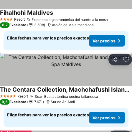
Fihalhohi Maldives
Ver precios
Resort
Experiencia gastronómica del huerto a la mesa
Ver precio
4 Estrellas
8,7
Excelente
3.508
Atolón de Male meridional
Elige fechas para ver los precios exactos
Ver precios
Compartir
Ag
The Centara Collection, Machchafushi Island Resort & Spa Maldives
Ver precios
Resort
Suan Bua, auténtica cocina tailandesa
Ver precios
5 Estrellas
9,5
Excelente
7.671
Sur de Ari Atoll
Elige fechas para ver los precios exactos
Ver precios