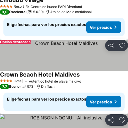
Embudu Village
Ver precios
Resort
Centro de buceo PADI Diverland
Ver precios
4 Estrellas
9,0
Excelente
5.039
Atolón de Male meridional
Elige fechas para ver los precios exactos
Ver precios
Opción destacada
Compartir
Ag
Crown Beach Hotel Maldives
Ver precios
Hotel
Auténtico hotel de playa maldivo
Ver precios
4 Estrellas
7,7
Bueno
973
Dhiffushi
Elige fechas para ver los precios exactos
Ver precios
Compartir
Ag