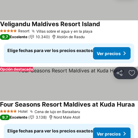
Veligandu Maldives Resort Island
Ver precios
Resort
Villas sobre el agua y en la playa
Ver precios
5 Estrellas
9,7
Excelente
10.340
Atolón de Rasdu
Elige fechas para ver los precios exactos
Ver precios
Opción destacada
Compartir
Ag
Four Seasons Resort Maldives at Kuda Huraa
V
Hotel
Cena de lujo en Baraabaru
Ver precios
5 Estrellas
9,7
Excelente
3.138
Nord Male Atoll
Elige fechas para ver los precios exactos
Ver precios