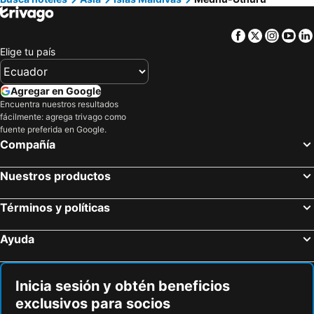
Hoteles en San Cristóbal
Hoteles en Isla de Santorini
Facebook
Twitter
Insta
Yo
Elige tu país
Agregar en Google
Encuentra nuestros resultados
fácilmente: agrega trivago como
fuente preferida en Google.
Compañía
Nuestros productos
Términos y políticas
Ayuda
Inicia sesión y obtén beneficios
exclusivos para socios