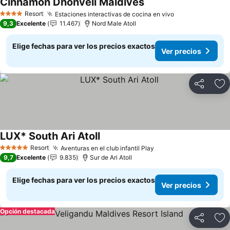
Cinnamon Dhonveli Maldives
Ver precios
Resort
Estaciones interactivas de cocina en vivo
Ver precios
4 Estrellas
9,3
Excelente
11.467
Nord Male Atoll
Elige fechas para ver los precios exactos
Ver precios
Compartir
Ag
LUX* South Ari Atoll
Ver precios
Resort
Aventuras en el club infantil Play
Ver precios
5 Estrellas
9,7
Excelente
9.835
Sur de Ari Atoll
Elige fechas para ver los precios exactos
Ver precios
Opción destacada
Compartir
Ag