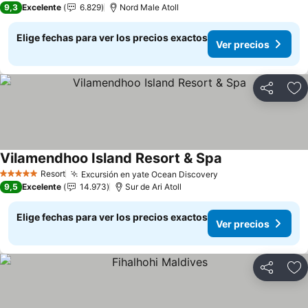
9,3
Excelente
6.829
Nord Male Atoll
Elige fechas para ver los precios exactos
Ver precios
Compartir
Ag
Vilamendhoo Island Resort & Spa
Ver precios
Resort
Excursión en yate Ocean Discovery
Ver precios
5 Estrellas
9,5
Excelente
14.973
Sur de Ari Atoll
Elige fechas para ver los precios exactos
Ver precios
Compartir
Ag