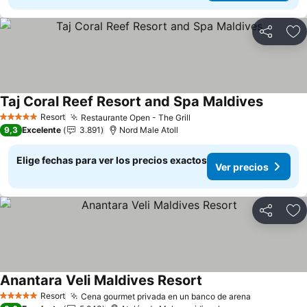
Compartir
Ag
Taj Coral Reef Resort and Spa Maldives
Ver prec
Resort
Restaurante Open - The Grill
Ver precios
5 Estrellas
9,3
Excelente
3.891
Nord Male Atoll
Elige fechas para ver los precios exactos
Ver precios
Compartir
Ag
Anantara Veli Maldives Resort
Ver precios
Resort
Cena gourmet privada en un banco de arena
Ver precio
5 Estrellas