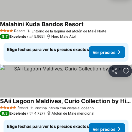
Malahini Kuda Bandos Resort
Ver precios
Resort
Entorno de la laguna del atolón de Malé Norte
Ver precios
4 Estrellas
8,7
Excelente
5.965
Nord Male Atoll
Elige fechas para ver los precios exactos
Ver precios
Compartir
Ag
SAii Lagoon Maldives, Curio Collection by Hilton
Ver precios
Resort
Piscina infinita con vistas al océano
Ver precios
5 Estrellas
9,3
Excelente
4.727
Atolón de Male meridional
Elige fechas para ver los precios exactos
Ver precios