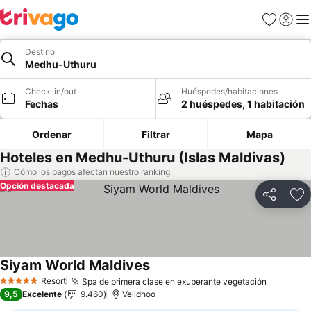
Favoritos
Iniciar 
Me
Destino
Medhu-Uthuru
Check-in/out
Huéspedes/habitaciones
Fechas
2 huéspedes, 1 habitación
Ordenar
Filtrar
Mapa
Hoteles en Medhu-Uthuru (Islas Maldivas)
Cómo los pagos afectan nuestro ranking
Opción destacada
Compartir
Ag
Siyam World Maldives
Ver precios
Resort
Spa de primera clase en exuberante vegetación
Ver prec
5 Estrellas
9,5
Excelente
9.460
Velidhoo