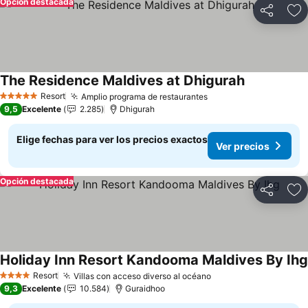
Opción destacada
Compartir
Ag
The Residence Maldives at Dhigurah
Ver precios
Resort
Amplio programa de restaurantes
Ver precios
5 Estrellas
9,5
Excelente
2.285
Dhigurah
Elige fechas para ver los precios exactos
Ver precios
Opción destacada
Compartir
Ag
Holiday Inn Resort Kandooma Maldives By Ihg
Resort
Villas con acceso diverso al océano
Ver precios
4 Estrellas
9,3
Excelente
10.584
Guraidhoo