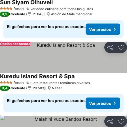
Sun Siyam Olhuveli
Ver precios
Resort
Variedad culinaria para todos los gustos
Ver precios
4 Estrellas
9,3
Excelente
21.848
Atolón de Male meridional
Elige fechas para ver los precios exactos
Ver precios
Opción destacada
Compartir
Ag
Kuredu Island Resort & Spa
Ver precios
Resort
Siete restaurantes temáticos diversos
Ver precios
4 Estrellas
9,4
Excelente
20.583
Naifaru
Elige fechas para ver los precios exactos
Ver precios
Compartir
Ag