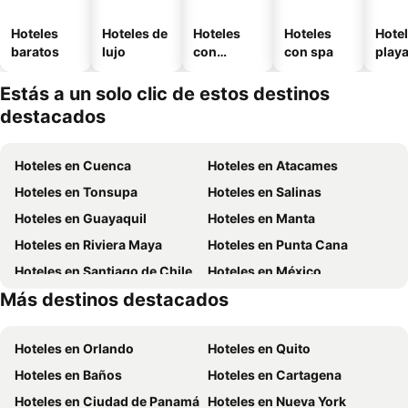
Hoteles
Hoteles de
Hoteles
Hoteles
Hotel
baratos
lujo
con
con spa
play
piscina
Estás a un solo clic de estos destinos
destacados
Hoteles en Cuenca
Hoteles en Atacames
Hoteles en Tonsupa
Hoteles en Salinas
Hoteles en Guayaquil
Hoteles en Manta
Hoteles en Riviera Maya
Hoteles en Punta Cana
Hoteles en Santiago de Chile
Hoteles en México
Más destinos destacados
Hoteles en Chicago
Hoteles en Panamá
Hoteles en Orlando
Hoteles en Quito
Hoteles en Baños
Hoteles en Cartagena
Hoteles en Ciudad de Panamá
Hoteles en Nueva York