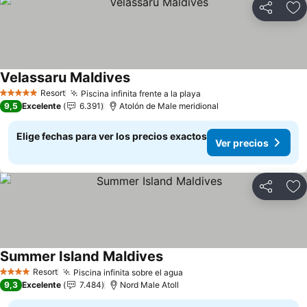
Compartir
Ag
Velassaru Maldives
Ver precios
Resort
Piscina infinita frente a la playa
Ver precios
5 Estrellas
9,5
Excelente
6.391
Atolón de Male meridional
Elige fechas para ver los precios exactos
Ver precios
Compartir
Ag
Summer Island Maldives
Ver precios
Resort
Piscina infinita sobre el agua
Ver precios
4 Estrellas
9,3
Excelente
7.484
Nord Male Atoll