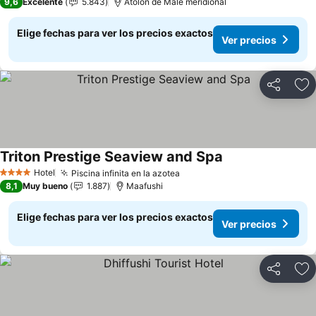
9,6
Excelente
5.843
Atolón de Male meridional
Elige fechas para ver los precios exactos
Ver precios
Compartir
Ag
Triton Prestige Seaview and Spa
Ver precios
Hotel
Piscina infinita en la azotea
Ver precios
4 Estrellas
8,1
Muy bueno
1.887
Maafushi
Elige fechas para ver los precios exactos
Ver precios
Compartir
Ag