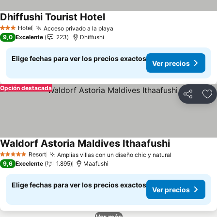
Dhiffushi Tourist Hotel
Ver precios
Hotel
Acceso privado a la playa
Ver precios
3 Estrellas
9,0
Excelente
223
Dhiffushi
Elige fechas para ver los precios exactos
Ver precios
Opción destacada
Compartir
Ag
Waldorf Astoria Maldives Ithaafushi
Ver precios
Resort
Amplias villas con un diseño chic y natural
Ver precios
5 Estrellas
9,6
Excelente
1.895
Maafushi
Elige fechas para ver los precios exactos
Ver precios
Ver más