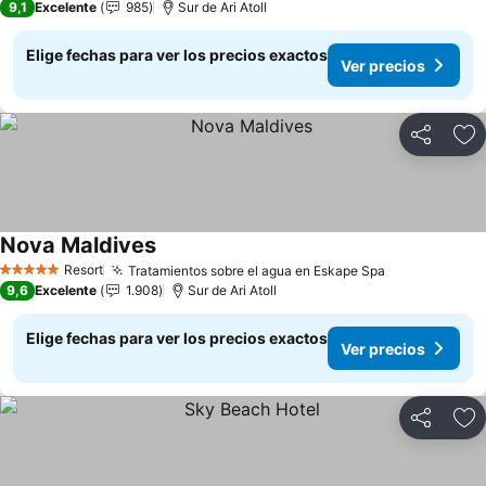
9,1
Excelente
985
Sur de Ari Atoll
Elige fechas para ver los precios exactos
Ver precios
Compartir
Ag
Nova Maldives
Ver precios
Resort
Tratamientos sobre el agua en Eskape Spa
Ver precios
5 Estrellas
9,6
Excelente
1.908
Sur de Ari Atoll
Elige fechas para ver los precios exactos
Ver precios
Compartir
Ag