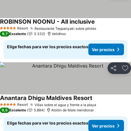
ROBINSON NOONU - All inclusive
Ver precios
Resort
Restaurante Teppanyaki sobre pilotes
Ver precios
5 Estrellas
9,7
Excelente
3.332
Velidhoo
Elige fechas para ver los precios exactos
Ver precios
Compartir
Ag
Anantara Dhigu Maldives Resort
Ver precios
Resort
Villas sobre el agua y frente a la playa
Ver precios
5 Estrellas
9,5
Excelente
5.884
Atolón de Male meridional
Elige fechas para ver los precios exactos
Ver precios