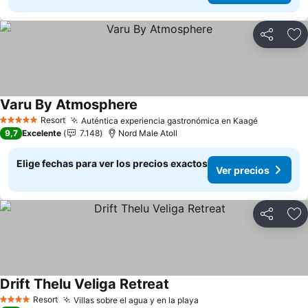
Compartir
Ag
Varu By Atmosphere
Ver precios
Resort
Auténtica experiencia gastronómica en Kaagé
Ver preci
5 Estrellas
9,7
Excelente
7.148
Nord Male Atoll
Elige fechas para ver los precios exactos
Ver precios
Compartir
Ag
Drift Thelu Veliga Retreat
Ver precios
Resort
Villas sobre el agua y en la playa
Ver precios
4 Estrellas