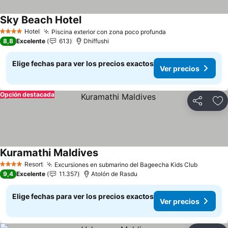
Sky Beach Hotel
Ver precios
Hotel
Piscina exterior con zona poco profunda
Ver precios
4 Estrellas
8,8
Excelente
613
Dhiffushi
Elige fechas para ver los precios exactos
Ver precios
Opción destacada
Compartir
Ag
Kuramathi Maldives
Ver precios
Resort
Excursiones en submarino del Bageecha Kids Club
Ver pre
4 Estrellas
9,4
Excelente
11.357
Atolón de Rasdu
Elige fechas para ver los precios exactos
Ver precios