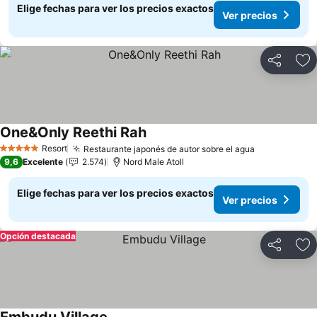
Elige fechas para ver los precios exactos
Ver precios
Compartir
Ag
One&Only Reethi Rah
Ver precios
Resort
Restaurante japonés de autor sobre el agua
Ver precios
5 Estrellas
9,6
Excelente
2.574
Nord Male Atoll
Elige fechas para ver los precios exactos
Ver precios
Opción destacada
Compartir
Ag