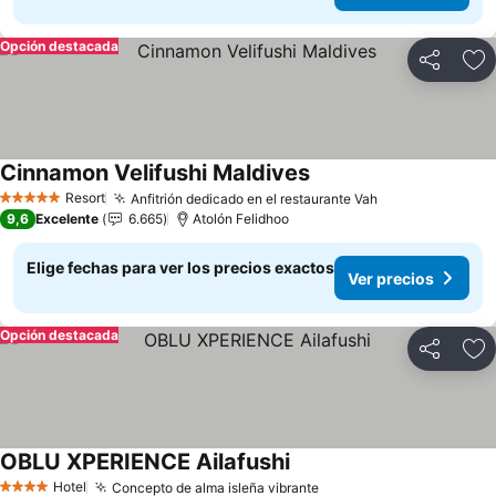
Opción destacada
Compartir
Ag
Cinnamon Velifushi Maldives
Ver precios
Resort
Anfitrión dedicado en el restaurante Vah
Ver precios
5 Estrellas
9,6
Excelente
6.665
Atolón Felidhoo
Elige fechas para ver los precios exactos
Ver precios
Opción destacada
Compartir
Ag
OBLU XPERIENCE Ailafushi
Ver precios
Hotel
Concepto de alma isleña vibrante
Ver precios
4 Estrellas