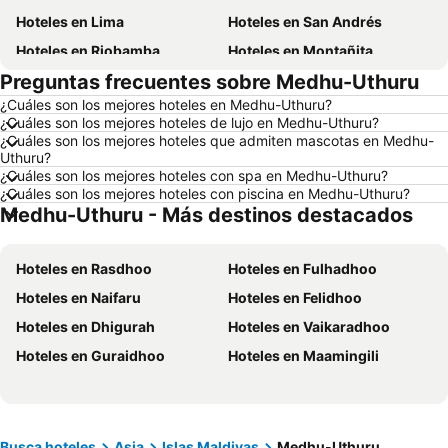
Hoteles en Lima
Hoteles en San Andrés
Hoteles en Riobamba
Hoteles en Montañita
Preguntas frecuentes sobre Medhu-Uthuru
Hoteles en Puerto López
Hoteles en Pedernales
¿Cuáles son los mejores hoteles en Medhu-Uthuru?
Hoteles en Miami
Hoteles en Roma
¿Cuáles son los mejores hoteles de lujo en Medhu-Uthuru?
Hoteles en Ambato
Hoteles en Cojimies
¿Cuáles son los mejores hoteles que admiten mascotas en Medhu-
Uthuru?
Hoteles en Lisboa
Hoteles en Zorritos
¿Cuáles son los mejores hoteles con spa en Medhu-Uthuru?
¿Cuáles son los mejores hoteles con piscina en Medhu-Uthuru?
Hoteles en Oporto
Hoteles en Ecuador
Medhu-Uthuru - Más destinos destacados
Hoteles en Galápagos
Hoteles en Esmeraldas
Hoteles en Curazao
Hoteles en Guatemala
Hoteles en Rasdhoo
Hoteles en Fulhadhoo
Hoteles en Santa Cruz
Hoteles en Colombia
Hoteles en Naifaru
Hoteles en Felidhoo
Hoteles en Campania
Hoteles en Manabí
Hoteles en Dhigurah
Hoteles en Vaikaradhoo
Hoteles en Italia
Hoteles en Noruega
Hoteles en Guraidhoo
Hoteles en Maamingili
Hoteles en Tailandia
Hoteles en Nueva Jersey
Hoteles en El Caribe
Hoteles en Lima
Hoteles en Tumbes
Hoteles en Orellana
Busca hoteles
Asia
Islas Maldivas
Medhu-Uthuru