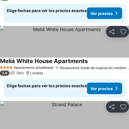
Elige fechas para ver los precios exactos
Ver precios
Compartir
Ag
Meliá White House Apartments
Apartamento amueblado
Restaurante Arado de inspiración mediterránea
4 Estrellas
7,4
740
Londres
Elige fechas para ver los precios exactos
Ver precios
Compartir
Ag