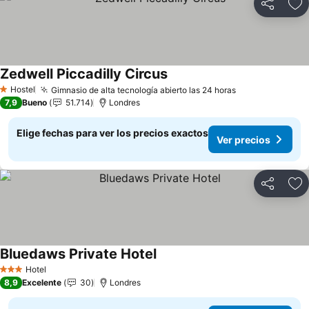
Compartir
Ag
Zedwell Piccadilly Circus
Hostel
Gimnasio de alta tecnología abierto las 24 horas
1 Estrellas
7,9
Bueno
51.714
Londres
Elige fechas para ver los precios exactos
Ver precios
Compartir
Ag
Bluedaws Private Hotel
Hotel
3 Estrellas
8,9
Excelente
30
Londres