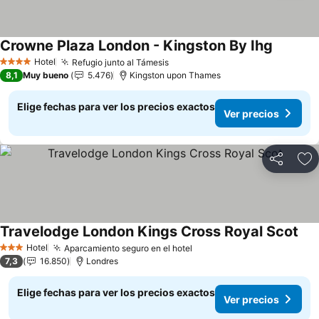
Crowne Plaza London - Kingston By Ihg
Hotel
Refugio junto al Támesis
4 Estrellas
8,1
Muy bueno
5.476
Kingston upon Thames
Elige fechas para ver los precios exactos
Ver precios
Compartir
Ag
Travelodge London Kings Cross Royal Scot
Hotel
Aparcamiento seguro en el hotel
3 Estrellas
7,3
16.850
Londres
Elige fechas para ver los precios exactos
Ver precios