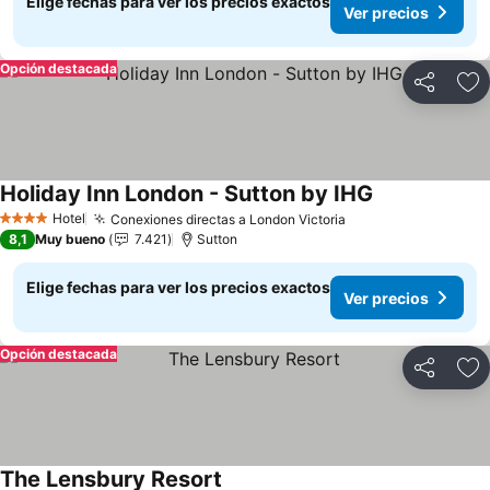
Elige fechas para ver los precios exactos
Ver precios
Opción destacada
Compartir
Ag
Holiday Inn London - Sutton by IHG
Hotel
Conexiones directas a London Victoria
4 Estrellas
8,1
Muy bueno
7.421
Sutton
Elige fechas para ver los precios exactos
Ver precios
Opción destacada
Compartir
Ag
The Lensbury Resort