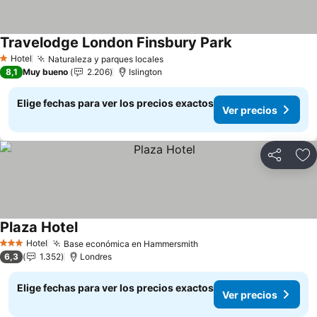
Travelodge London Finsbury Park
Hotel
Naturaleza y parques locales
1 Estrellas
8,1
Muy bueno
2.206
Islington
Elige fechas para ver los precios exactos
Ver precios
Compartir
Ag
Plaza Hotel
Hotel
Base económica en Hammersmith
3 Estrellas
6,3
1.352
Londres
Elige fechas para ver los precios exactos
Ver precios