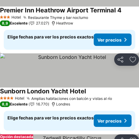
Premier Inn Heathrow Airport Terminal 4
Hotel
Restaurante Thyme y bar nocturno
3 Estrellas
8,9
Excelente
27.027
Heathrow
Elige fechas para ver los precios exactos
Ver precios
Compartir
Ag
Sunborn London Yacht Hotel
Hotel
Amplias habitaciones con balcón y vistas al río
4 Estrellas
8,8
Excelente
16.770
Londres
Elige fechas para ver los precios exactos
Ver precios
Opción destacada