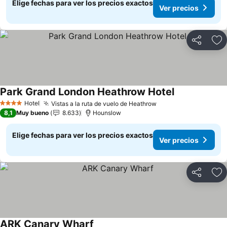
Elige fechas para ver los precios exactos
Ver precios
Compartir
Ag
Park Grand London Heathrow Hotel
Hotel
Vistas a la ruta de vuelo de Heathrow
4 Estrellas
8,1
Muy bueno
8.633
Hounslow
Elige fechas para ver los precios exactos
Ver precios
Compartir
Ag
ARK Canary Wharf