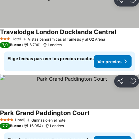
Compartir
Ag
Travelodge London Docklands Central
Hotel
Vistas panorámicas al Támesis y al O2 Arena
3 Estrellas
7,9
Bueno
6.790
Londres
Elige fechas para ver los precios exactos
Ver precios
Compartir
Ag
Park Grand Paddington Court
Hotel
Gimnasio en el hotel
4 Estrellas
7,7
Bueno
16.054
Londres