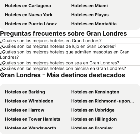
Hoteles en Cartagena
Hoteles en Miami
Hoteles en Nueva York
Hoteles en Playas
Hoteles en Puerto López
Hoteles en Montañita
Preguntas frecuentes sobre Gran Londres
Hoteles en Zorritos
Hoteles en Madrid
¿Cuáles son los mejores hoteles en Gran Londres?
Hoteles en Roma
Hoteles en Bogotá
¿Cuáles son los mejores hoteles de lujo en Gran Londres?
Hoteles en Riobamba
Hoteles en París
¿Cuáles son los mejores hoteles que admiten mascotas en Gran
Londres?
Hoteles en Ambato
Hoteles en Ibarra
¿Cuáles son los mejores hoteles con spa en Gran Londres?
¿Cuáles son los mejores hoteles con piscina en Gran Londres?
Hoteles en Loja
Hoteles en EE. UU.
Gran Londres - Más destinos destacados
Hoteles en Curazao
Hoteles en Santa Cruz
Hoteles en Chicago
Hoteles en Galápagos
Hoteles en Barking
Hoteles en Kensington
Hoteles en Esmeraldas
Hoteles en San Cristóbal
Hoteles en Wimbledon
Hoteles en Richmond-upon-Thames
Hoteles en Argentina
Hoteles en Puerto Rico
Hoteles en Harrow
Hoteles en Uxbridge
Hoteles en Nuevo Hampshire
Hoteles en París
Hoteles en Tower Hamlets
Hoteles en Hillingdon
Hoteles en Campania
Hoteles en Guatemala
Hoteles en Wandsworth
Hoteles en Bromley
Hoteles en Italia
Hoteles en Japón
Hoteles en Bexley