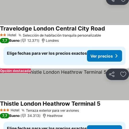
Compartir
Ag
Travelodge London Central City Road
Hotel
Selección de habitación tranquila personalizable
2 Estrellas
7,7
Bueno
12.371
Londres
Elige fechas para ver los precios exactos
Ver precios
Opción destacada
Compartir
Ag
Thistle London Heathrow Terminal 5
Hotel
Terraza exterior para ver aviones
3 Estrellas
7,7
Bueno
34.313
Heathrow
Elige fechas para ver los precios exactos