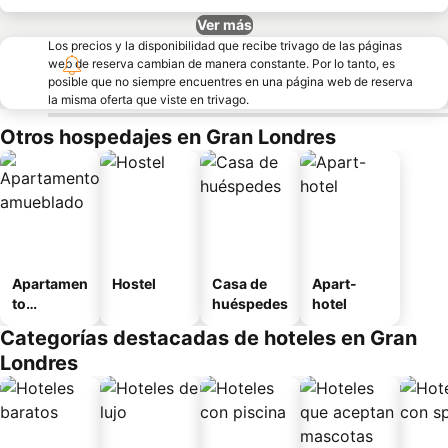
Ver más
Los precios y la disponibilidad que recibe trivago de las páginas
web de reserva cambian de manera constante. Por lo tanto, es
posible que no siempre encuentres en una página web de reserva
la misma oferta que viste en trivago.
Otros hospedajes en Gran Londres
Apartamen
Hostel
Casa de
Apart-
to
huéspedes
hotel
amueblad
Categorías destacadas de hoteles en Gran
o
Londres