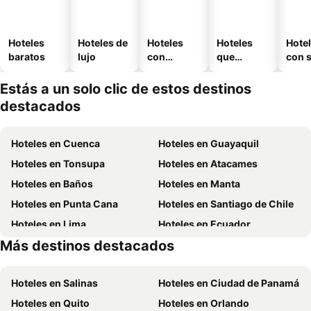
Hoteles
Hoteles de
Hoteles
Hoteles
Hote
baratos
lujo
con
que
con 
piscina
aceptan
mascotas
Estás a un solo clic de estos destinos
destacados
Hoteles en Cuenca
Hoteles en Guayaquil
Hoteles en Tonsupa
Hoteles en Atacames
Hoteles en Baños
Hoteles en Manta
Hoteles en Punta Cana
Hoteles en Santiago de Chile
Hoteles en Lima
Hoteles en Ecuador
Más destinos destacados
Hoteles en Colombia
Hoteles en Panamá
Hoteles en Salinas
Hoteles en Ciudad de Panamá
Hoteles en Quito
Hoteles en Orlando