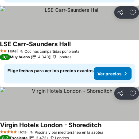
Compartir
Ag
LSE Carr-Saunders Hall
Hotel
Cocinas compartidas por planta
2 Estrellas
8,1
Muy bueno
4.340
Londres
Elige fechas para ver los precios exactos
Ver precios
Compartir
Ag
Virgin Hotels London - Shoreditch
Hotel
Piscina y bar mediterráneo en la azotea
5 Estrellas
8,7
Excelente
3.473
Londres