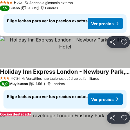
Hotel
Acceso a gimnasio externo
4 Estrellas
7,5
Bueno
9.335
Londres
Elige fechas para ver los precios exactos
Ver precios
Compartir
Ag
Holiday Inn Express London - Newbury Park, an IHG Hotel
Hotel
Versátiles habitaciones cuádruples familiares
3 Estrellas
8,0
Muy bueno
1.561
Londres
Elige fechas para ver los precios exactos
Ver precios
Opción destacada
Compartir
Ag