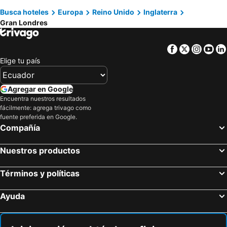
Hoteles en Noruega
Hoteles en Nueva Jersey
Busca hoteles
Europa
Reino Unido
Inglaterra
Hoteles en Nueva York
Hoteles en Aruba
Gran Londres
Facebook
Twitter
Insta
Yo
Elige tu país
Agregar en Google
Encuentra nuestros resultados
fácilmente: agrega trivago como
fuente preferida en Google.
Compañía
Nuestros productos
Términos y políticas
Ayuda