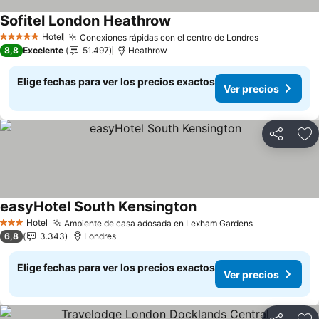
Sofitel London Heathrow
Hotel
Conexiones rápidas con el centro de Londres
5 Estrellas
8,8
Excelente
51.497
Heathrow
Elige fechas para ver los precios exactos
Ver precios
Compartir
Ag
easyHotel South Kensington
Hotel
Ambiente de casa adosada en Lexham Gardens
3 Estrellas
6,8
3.343
Londres
Elige fechas para ver los precios exactos
Ver precios