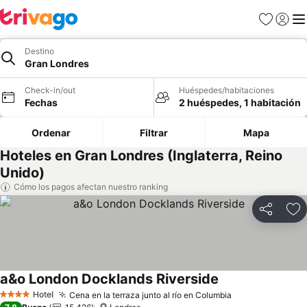
Favoritos
Iniciar 
Me
Destino
Gran Londres
Check-in/out
Huéspedes/habitaciones
Fechas
2 huéspedes, 1 habitación
Ordenar
Filtrar
Mapa
Hoteles en Gran Londres (Inglaterra, Reino
Unido)
Cómo los pagos afectan nuestro ranking
Compartir
Ag
a&o London Docklands Riverside
Hotel
Cena en la terraza junto al río en Columbia
4 Estrellas