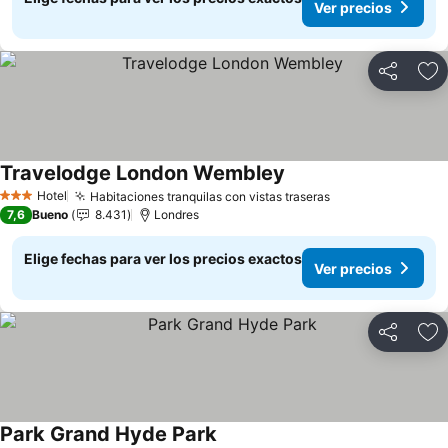
Ver precios
Compartir
Ag
Travelodge London Wembley
Hotel
Habitaciones tranquilas con vistas traseras
3 Estrellas
7,6
Bueno
8.431
Londres
Elige fechas para ver los precios exactos
Ver precios
Compartir
Ag
Park Grand Hyde Park