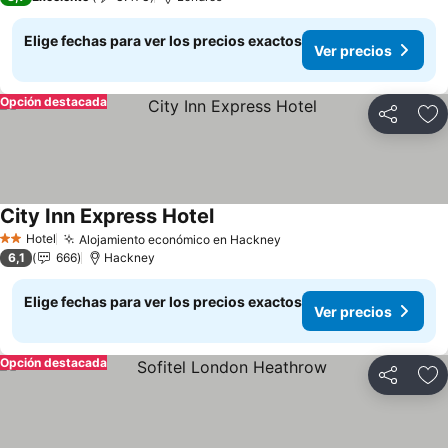
Elige fechas para ver los precios exactos
Ver precios
Opción destacada
Compartir
Ag
City Inn Express Hotel
Hotel
Alojamiento económico en Hackney
2 Estrellas
6,1
666
Hackney
Elige fechas para ver los precios exactos
Ver precios
Opción destacada
Compartir
Ag