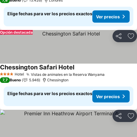
7,8
Bueno
15.426
Londres
Elige fechas para ver los precios exactos
Ver precios
Opción destacada
Compartir
Ag
Chessington Safari Hotel
Hotel
Vistas de animales en la Reserva Wanyama
4 Estrellas
7,7
Bueno
5.946
Chessington
Elige fechas para ver los precios exactos
Ver precios
Compartir
Ag