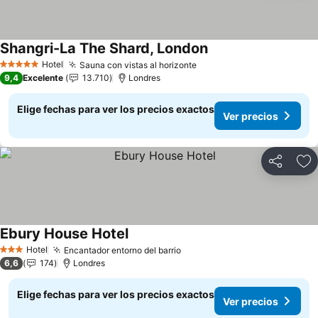
Shangri-La The Shard, London
Hotel
Sauna con vistas al horizonte
5 Estrellas
9,4
Excelente
13.710
Londres
Elige fechas para ver los precios exactos
Ver precios
Compartir
Ag
Ebury House Hotel
Hotel
Encantador entorno del barrio
3 Estrellas
6,6
174
Londres
Elige fechas para ver los precios exactos
Ver precios