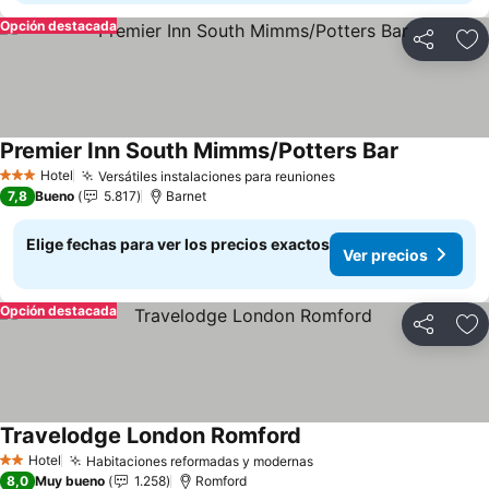
Opción destacada
Compartir
Ag
Premier Inn South Mimms/Potters Bar
Hotel
Versátiles instalaciones para reuniones
3 Estrellas
7,8
Bueno
5.817
Barnet
Elige fechas para ver los precios exactos
Ver precios
Opción destacada
Compartir
Ag
Travelodge London Romford
Hotel
Habitaciones reformadas y modernas
2 Estrellas
8,0
Muy bueno
1.258
Romford