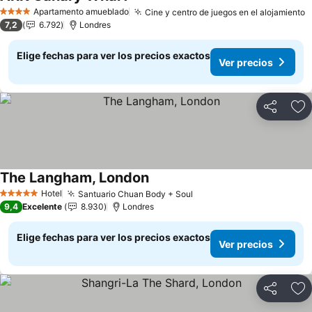
Apartamento amueblado
Cine y centro de juegos en el alojamiento
4 Estrellas
7,2
6.792
Londres
Elige fechas para ver los precios exactos
Ver precios
Compartir
Ag
The Langham, London
Hotel
Santuario Chuan Body + Soul
5 Estrellas
9,4
Excelente
8.930
Londres
Elige fechas para ver los precios exactos
Ver precios
Compartir
Ag