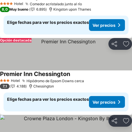
Hotel
Comedor acristalado junto al río
4 Estrellas
8,0
Muy bueno
6.895
Kingston upon Thames
Elige fechas para ver los precios exactos
Ver precios
Opción destacada
Compartir
Ag
Premier Inn Chessington
Hotel
Hipódromo de Epsom Downs cerca
3 Estrellas
7,1
4.188
Chessington
Elige fechas para ver los precios exactos
Ver precios
Compartir
Ag