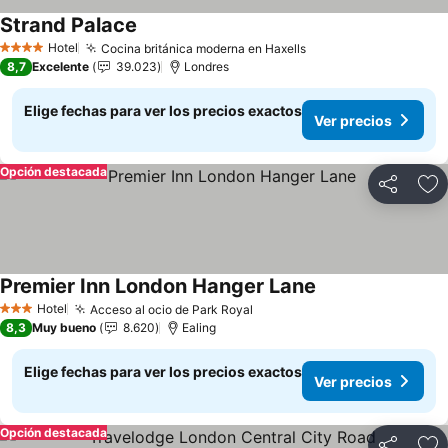
Strand Palace
Hotel
Cocina británica moderna en Haxells
4 Estrellas
8,7
Excelente
39.023
Londres
Elige fechas para ver los precios exactos
Ver precios
Opción destacada
Compartir
Ag
Premier Inn London Hanger Lane
Hotel
Acceso al ocio de Park Royal
3 Estrellas
8,3
Muy bueno
8.620
Ealing
Elige fechas para ver los precios exactos
Ver precios
Opción destacada