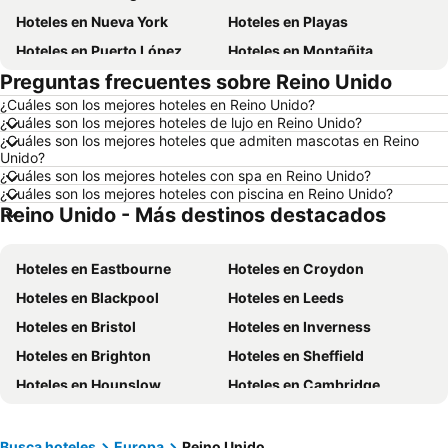
Hoteles en Nueva York
Hoteles en Playas
Hoteles en Puerto López
Hoteles en Montañita
Preguntas frecuentes sobre Reino Unido
Hoteles en Zorritos
Hoteles en Madrid
¿Cuáles son los mejores hoteles en Reino Unido?
Hoteles en Roma
Hoteles en Bogotá
¿Cuáles son los mejores hoteles de lujo en Reino Unido?
Hoteles en Riobamba
Hoteles en París
¿Cuáles son los mejores hoteles que admiten mascotas en Reino
Unido?
Hoteles en Ambato
Hoteles en Ibarra
¿Cuáles son los mejores hoteles con spa en Reino Unido?
¿Cuáles son los mejores hoteles con piscina en Reino Unido?
Hoteles en Loja
Hoteles en Santa Cruz
Reino Unido - Más destinos destacados
Hoteles en Chicago
Hoteles en Colombia
Hoteles en Panamá
Hoteles en Galápagos
Hoteles en Eastbourne
Hoteles en Croydon
Hoteles en Esmeraldas
Hoteles en San Cristóbal
Hoteles en Blackpool
Hoteles en Leeds
Hoteles en Argentina
Hoteles en Puerto Rico
Hoteles en Bristol
Hoteles en Inverness
Hoteles en Nuevo Hampshire
Hoteles en París
Hoteles en Brighton
Hoteles en Sheffield
Hoteles en Campania
Hoteles en Guatemala
Hoteles en Hounslow
Hoteles en Cambridge
Hoteles en Italia
Hoteles en Japón
Hoteles en Falmouth
Hoteles en Totnes
Hoteles en Noruega
Hoteles en Nueva Jersey
Hoteles en Windsor
Hoteles en Heathrow
Busca hoteles
Europa
Reino Unido