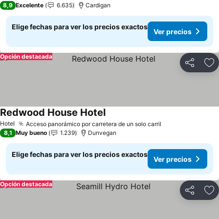
8,9
Excelente
6.635
Cardigan
Elige fechas para ver los precios exactos
Ver precios
Opción destacada
Compartir
Ag
Redwood House Hotel
Ver precios
Hotel
Acceso panorámico por carretera de un solo carril
Ver precios
8,1
Muy bueno
1.239
Dunvegan
Elige fechas para ver los precios exactos
Ver precios
Opción destacada
Compartir
Ag