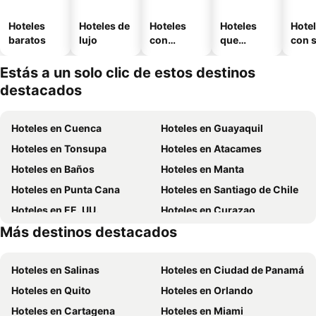
Hoteles
Hoteles de
Hoteles
Hoteles
Hote
baratos
lujo
con
que
con 
piscina
aceptan
mascotas
Estás a un solo clic de estos destinos
destacados
Hoteles en Cuenca
Hoteles en Guayaquil
Hoteles en Tonsupa
Hoteles en Atacames
Hoteles en Baños
Hoteles en Manta
Hoteles en Punta Cana
Hoteles en Santiago de Chile
Hoteles en EE. UU.
Hoteles en Curazao
Más destinos destacados
Hoteles en Lima
Hoteles en Ecuador
Hoteles en Salinas
Hoteles en Ciudad de Panamá
Hoteles en Quito
Hoteles en Orlando
Hoteles en Cartagena
Hoteles en Miami