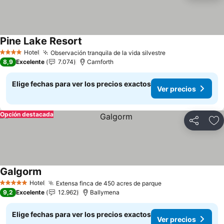
Pine Lake Resort
Ver precios
Hotel
Observación tranquila de la vida silvestre
Ver precios
4 Estrellas
8,9
Excelente
7.074
Carnforth
Elige fechas para ver los precios exactos
Ver precios
Opción destacada
Compartir
Ag
Galgorm
Ver precios
Hotel
Extensa finca de 450 acres de parque
Ver precios
5 Estrellas
9,2
Excelente
12.962
Ballymena
Elige fechas para ver los precios exactos
Ver precios