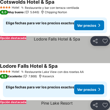
Cotswolds Hotel & Spa
Ver precios
Hotel
Restaurante y bar con terraza ventilada
Ver precios
4 Estrellas
8,0
Muy bueno
5.646
Chipping Norton
Elige fechas para ver los precios exactos
Ver precios
Opción destacada
Compartir
Ag
Lodore Falls Hotel & Spa
Ver precios
Hotel
Restaurante Lake View con dos rosetas AA
Ver precios
4 Estrellas
8,5
Excelente
7.868
Keswick
Elige fechas para ver los precios exactos
Ver precios
Opción destacada
Compartir
Ag