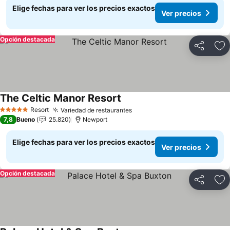
Elige fechas para ver los precios exactos
Ver precios
Opción destacada
Compartir
Ag
The Celtic Manor Resort
Ver precios
Resort
Variedad de restaurantes
Ver precios
5 Estrellas
7,8
Bueno
25.820
Newport
Elige fechas para ver los precios exactos
Ver precios
Opción destacada
Compartir
Ag