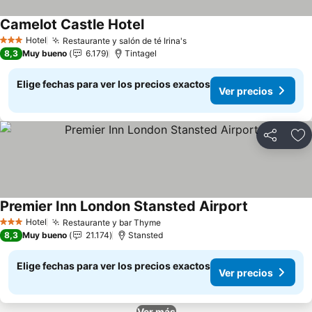
Camelot Castle Hotel
Ver precios
Hotel
Restaurante y salón de té Irina's
Ver precios
3 Estrellas
8,3
Muy bueno
6.179
Tintagel
Elige fechas para ver los precios exactos
Ver precios
Compartir
Ag
Premier Inn London Stansted Airport
Ver precios
Hotel
Restaurante y bar Thyme
Ver precios
3 Estrellas
8,3
Muy bueno
21.174
Stansted
Elige fechas para ver los precios exactos
Ver precios
Ver más