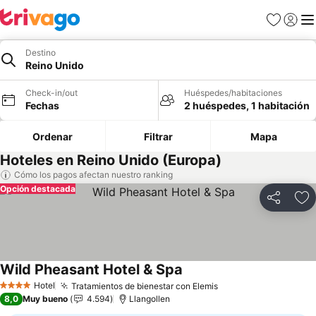
Favoritos
Iniciar 
Me
Destino
Reino Unido
Check-in/out
Huéspedes/habitaciones
Fechas
2 huéspedes, 1 habitación
Ordenar
Filtrar
Mapa
Hoteles en Reino Unido (Europa)
Cómo los pagos afectan nuestro ranking
Opción destacada
Compartir
Ag
Wild Pheasant Hotel & Spa
Ver precios
Hotel
Tratamientos de bienestar con Elemis
Ver precios
4 Estrellas
8,0
Muy bueno
4.594
Llangollen