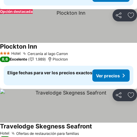
Opción destacada
Compartir
Ag
Plockton Inn
Ver precios
Hotel
Cercanía al lago Carron
Ver precios
3 Estrellas
8,6
Excelente
1.989
Plockton
Elige fechas para ver los precios exactos
Ver precios
Compartir
Ag
Travelodge Skegness Seafront
Ver precios
Hotel
Ofertas de restauración para familias
Ver precios