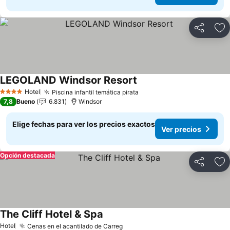
Compartir
Ag
LEGOLAND Windsor Resort
Ver precios
Hotel
Piscina infantil temática pirata
Ver precios
4 Estrellas
7,8
Bueno
6.831
Windsor
Elige fechas para ver los precios exactos
Ver precios
Opción destacada
Compartir
Ag
The Cliff Hotel & Spa
Ver precios
Hotel
Cenas en el acantilado de Carreg
Ver precios