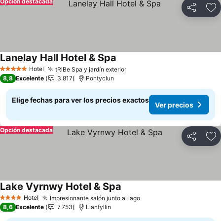
Opción destacada
Compartir
Ag
Lanelay Hall Hotel & Spa
Ver precios
Hotel
tRiBe Spa y jardín exterior
Ver precios
5 Estrellas
8,8
Excelente
3.817
Pontyclun
Elige fechas para ver los precios exactos
Ver precios
Opción destacada
Compartir
Ag
Lake Vyrnwy Hotel & Spa
Ver precios
Hotel
Impresionante salón junto al lago
Ver precios
4 Estrellas
8,6
Excelente
7.753
Llanfyllin