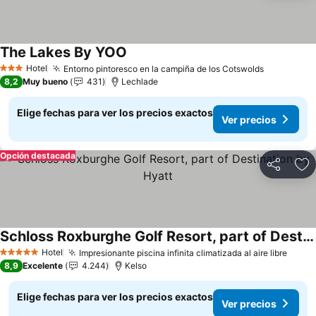
The Lakes By YOO
Ver precios
Hotel
Entorno pintoresco en la campiña de los Cotswolds
Ver preci
3 Estrellas
8,2
Muy bueno
431
Lechlade
Elige fechas para ver los precios exactos
Ver precios
Opción destacada
Compartir
Ag
Schloss Roxburghe Golf Resort, part of Destination by Hyatt
Ver precios
Hotel
Impresionante piscina infinita climatizada al aire libre
Ver p
5 Estrellas
8,9
Excelente
4.244
Kelso
Elige fechas para ver los precios exactos
Ver precios