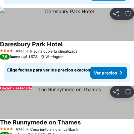
Compartir
Ag
Daresbury Park Hotel
Ver precios
Hotel
Piscina cubierta climatizada
Ver precios
4 Estrellas
7,5
Bueno
1.573
Warrington
Elige fechas para ver los precios exactos
Ver precios
Opción destacada
Compartir
Ag
The Runnymede on Thames
Ver precios
Hotel
Cena junto al río en Leftbank
Ver precios
4 Estrellas