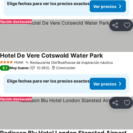
Elige fechas para ver los precios exactos
Ver precios
Opción destacada
Compartir
Ag
Hotel De Vere Cotswold Water Park
Ver precios
Hotel
Restaurante Old Boathouse de inspiración náutica
Ver prec
4 Estrellas
8,1
Muy bueno
10.953
Cirencester
Elige fechas para ver los precios exactos
Ver precios
Opción destacada
Compartir
Ag