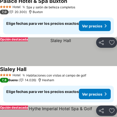
Palace Hotel & Spa Buxton
Ver precios
Hotel
Spa y salón de belleza completos
Ver precios
4 Estrellas
7,0
20.300
Buxton
Elige fechas para ver los precios exactos
Ver precios
Opción destacada
Compartir
Ag
Slaley Hall
Ver precios
Hotel
Habitaciones con vistas al campo de golf
Ver precios
4 Estrellas
7,8
Bueno
14.026
Hexham
Elige fechas para ver los precios exactos
Ver precios
Opción destacada
Compartir
Ag