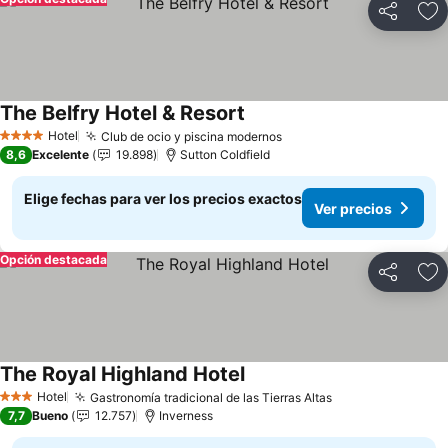
Compartir
Ag
The Belfry Hotel & Resort
Ver precios
Hotel
Club de ocio y piscina modernos
Ver precios
4 Estrellas
8,6
Excelente
19.898
Sutton Coldfield
Elige fechas para ver los precios exactos
Ver precios
Opción destacada
Compartir
Ag
The Royal Highland Hotel
Ver precios
Hotel
Gastronomía tradicional de las Tierras Altas
Ver precios
3 Estrellas
7,7
Bueno
12.757
Inverness