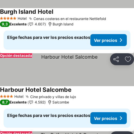
Burgh Island Hotel
Ver precios
Hotel
Cenas costeras en el restaurante Nettlefold
Ver precios
5 Estrellas
9,3
Excelente
4.607
Burgh Island
Elige fechas para ver los precios exactos
Ver precios
Opción destacada
Compartir
Ag
Harbour Hotel Salcombe
Ver precios
Hotel
Cine privado y villas de lujo
Ver precios
4 Estrellas
8,7
Excelente
4.592
Salcombe
Elige fechas para ver los precios exactos
Ver precios
Opción destacada