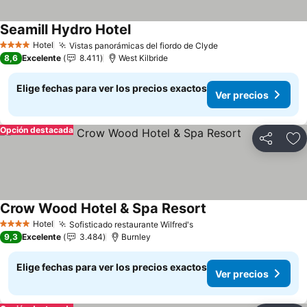
Seamill Hydro Hotel
Ver precios
Hotel
Vistas panorámicas del fiordo de Clyde
Ver precios
4 Estrellas
8,6
Excelente
8.411
West Kilbride
Elige fechas para ver los precios exactos
Ver precios
Opción destacada
Compartir
Ag
Crow Wood Hotel & Spa Resort
Ver precios
Hotel
Sofisticado restaurante Wilfred's
Ver precios
4 Estrellas
9,3
Excelente
3.484
Burnley
Elige fechas para ver los precios exactos
Ver precios