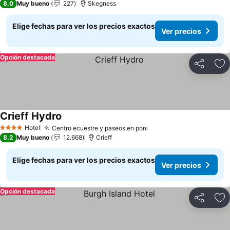
8,0
Muy bueno
227
Skegness
Elige fechas para ver los precios exactos
Ver precios
Opción destacada
Compartir
Ag
Crieff Hydro
Ver precios
Hotel
Centro ecuestre y paseos en poni
Ver precios
4 Estrellas
8,2
Muy bueno
12.668
Crieff
Elige fechas para ver los precios exactos
Ver precios
Opción destacada
Compartir
Ag