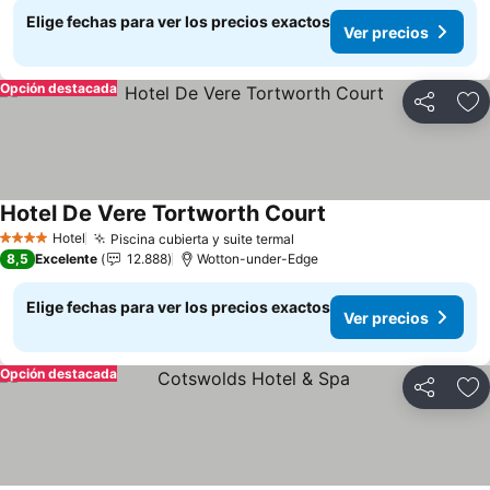
Elige fechas para ver los precios exactos
Ver precios
Opción destacada
Compartir
Ag
Hotel De Vere Tortworth Court
Ver precios
Hotel
Piscina cubierta y suite termal
Ver precios
4 Estrellas
8,5
Excelente
12.888
Wotton-under-Edge
Elige fechas para ver los precios exactos
Ver precios
Opción destacada
Compartir
Ag