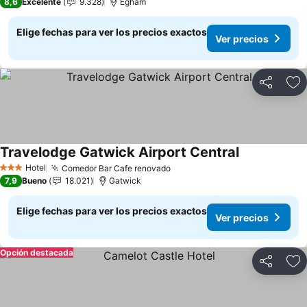
8,6
Excelente
9.328
Egham
Elige fechas para ver los precios exactos
Ver precios
Compartir
Ag
Travelodge Gatwick Airport Central
Ver precios
Hotel
Comedor Bar Cafe renovado
Ver precios
3 Estrellas
7,9
Bueno
18.021
Gatwick
Elige fechas para ver los precios exactos
Ver precios
Opción destacada
Compartir
Ag