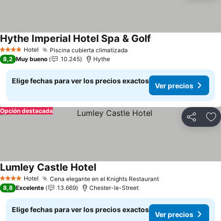
Hythe Imperial Hotel Spa & Golf
Ver precios
Hotel
Piscina cubierta climatizada
Ver precios
4 Estrellas
8,2
Muy bueno
10.245
Hythe
Elige fechas para ver los precios exactos
Ver precios
Opción destacada
Compartir
Ag
Lumley Castle Hotel
Ver precios
Hotel
Cena elegante en el Knights Restaurant
Ver precios
4 Estrellas
8,8
Excelente
13.669
Chester-le-Street
Elige fechas para ver los precios exactos
Ver precios