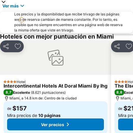
Ver más
Los precios y la disponibilidad que recibe trivago de las páginas
web de reserva cambian de manera constante. Por lo tanto, es
posible que no siempre encuentres en una página web de reserva
la misma oferta que viste en trivago.
Hoteles con mejor puntuación en Miami
Compartir
Agregar a favoritos
Comparti
A
Hotel
Hot
4 Estrellas
4 Estrella
Intercontinental Hotels At Doral Miami By Ihg
The Els
8,7
8,8
Excelente
(
8.621 puntuaciones
)
Exce
Miami, a 14.8 km de: Centro de la ciudad
Miami, 
$157
$2
de
de
Mira precios de
10 páginas
Mira pr
Ver precios