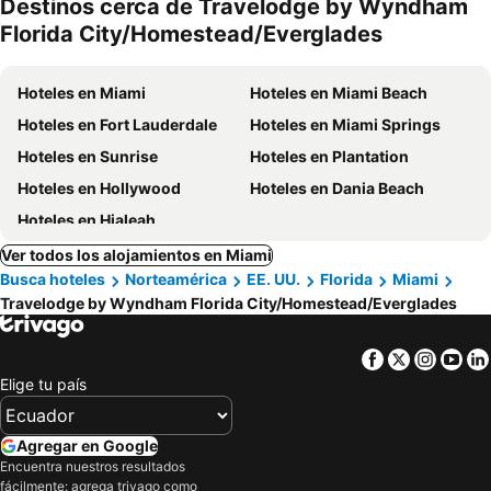
Destinos cerca de Travelodge by Wyndham
mascotas
Florida City/Homestead/Everglades
Hoteles en Miami
Hoteles en Miami Beach
Hoteles en Fort Lauderdale
Hoteles en Miami Springs
Hoteles en Sunrise
Hoteles en Plantation
Hoteles en Hollywood
Hoteles en Dania Beach
Hoteles en Hialeah
Ver todos los alojamientos en Miami
Busca hoteles
Norteamérica
EE. UU.
Florida
Miami
Travelodge by Wyndham Florida City/Homestead/Everglades
Facebook
Twitter
Insta
Yo
Elige tu país
Agregar en Google
Encuentra nuestros resultados
fácilmente: agrega trivago como