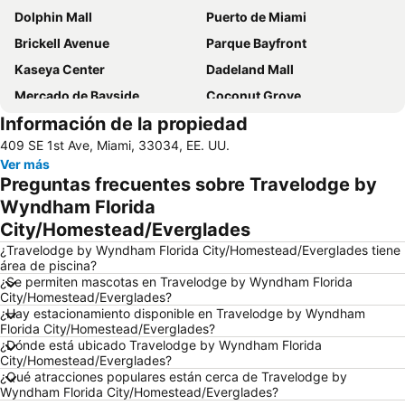
Dolphin Mall
Puerto de Miami
Brickell Avenue
Parque Bayfront
Kaseya Center
Dadeland Mall
Mercado de Bayside
Coconut Grove
Información de la propiedad
Design District
Miami Beach Marina
409 SE 1st Ave, Miami, 33034, EE. UU.
FIU Stadium
Tamiami Trail
Ver más
Miami International Mall
Centro de Miami
Preguntas frecuentes sobre Travelodge by
Ross Dress For Less
Deering Estate at Cutler
Wyndham Florida
City/Homestead/Everglades
West Brickell
Bay Cruise Evening
¿Travelodge by Wyndham Florida City/Homestead/Everglades tiene
Metromover
Midtown
área de piscina?
Biscayne Island
T.J. Maxx
¿Se permiten mascotas en Travelodge by Wyndham Florida
City/Homestead/Everglades?
¿Hay estacionamiento disponible en Travelodge by Wyndham
Florida City/Homestead/Everglades?
¿Dónde está ubicado Travelodge by Wyndham Florida
City/Homestead/Everglades?
¿Qué atracciones populares están cerca de Travelodge by
Wyndham Florida City/Homestead/Everglades?