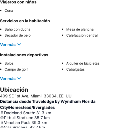
Viajeros con niños
Cuna
Servicios en la habitación
Baño con ducha
Mesa de plancha
Secador de pelo
Calefacción central
Ver más
Instalaciones deportivas
Bolos
Alquiler de bicicletas
Campo de golf
Cabalgatas
Ver más
Ubicación
409 SE 1st Ave, Miami, 33034, EE. UU.
Distancia desde Travelodge by Wyndham Florida
City/Homestead/Everglades
Dadeland South
:
31.3
km
Pitbull Stadium
:
35.7
km
Venetian Pool
:
39.3
km
Villa Vizcaya
:
42.7
km