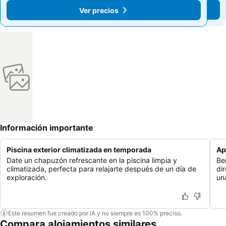
Ver precios
Ver precios
Información importante
Piscina exterior climatizada en temporada
Ap
Date un chapuzón refrescante en la piscina limpia y
Be
climatizada, perfecta para relajarte después de un día de
di
exploración.
un
Este resumen fue creado por IA y no siempre es 100% preciso.
Compara alojamientos similares