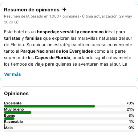
Resumen de opiniones
Resumen de IA basado en 1.000+ opiniones · Última actualización: 29 May
2026
Este hotel es un
hospedaje versátil y económico
ideal para
turistas
y
familias
que exploran las maravillas naturales del sur
de Florida. Su ubicación estratégica ofrece acceso conveniente
tanto al
Parque Nacional de los Everglades
como a la parte
superior de los
Cayos de Florida
, acortando significativamente
los tiempos de viaje para quienes se aventuran más al sur. La
propiedad cuenta con una
piscina
constantemente destacada,
Ver más
descrita como limpia, acogedora y a menudo climatizada,
perfecta para relajarse después de un día de exploración. Los
huéspedes elogian constantemente al excepcional
personal y
Opiniones
servicio
, destacando su actitud amable y servicial, y aprecian
el desayuno de cortesía "bueno", "excelente" o "muy bueno"
Excelente
70
%
con una variedad de opciones frías y calientes. Para una
Muy bueno
21
%
experiencia más tranquila, los huéspedes recomiendan solicitar
Bueno
8
%
Razonable
1
%
una habitación con vista al jardín.
Malo
0
%