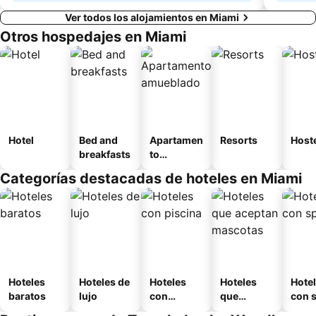
Ver todos los alojamientos en Miami
Otros hospedajes en Miami
Hotel
Bed and
Apartamen
Resorts
Host
breakfasts
to
amueblad
Categorías destacadas de hoteles en Miami
o
Hoteles
Hoteles de
Hoteles
Hoteles
Hote
baratos
lujo
con
que
con 
piscina
aceptan