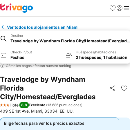
Favoritos
Iniciar 
Me
Ver todos los alojamientos en Miami
Destino
Travelodge by Wyndham Florida City/Homestead/Everglade
Check-in/out
Huéspedes/habitaciones
Fechas
2 huéspedes, 1 habitación
Cómo los pagos afectan nuestro ranking
Travelodge by Wyndham
Florida
Compartir
Ag
City/Homestead/Everglades
Hotel
8,8
Excelente
(
13.686 puntuaciones
)
3 Estrellas
409 SE 1st Ave, Miami, 33034, EE. UU.
Elige fechas para ver los precios exactos
Elige fechas para ver los precios exactos