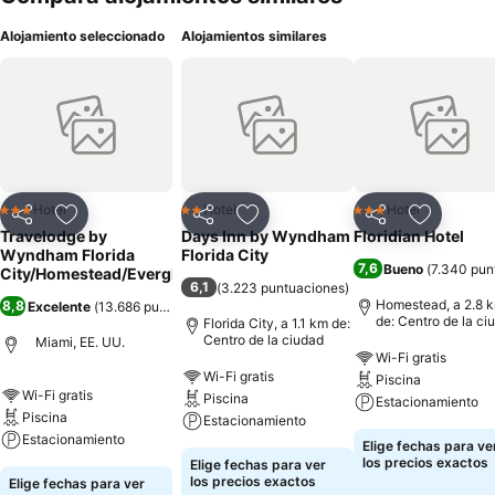
Alojamiento seleccionado
Alojamientos similares
Hotel
Hotel
Hotel
3 Estrellas
2 Estrellas
3 Estrellas
Compartir
Agregar a favoritos
Compartir
Agregar a favoritos
Compartir
Agregar 
Travelodge by
Days Inn by Wyndham
Floridian Hotel
Wyndham Florida
Florida City
7,6
Bueno
(
7.340 pun
City/Homestead/Everglades
6,1
(
3.223 puntuaciones
)
Homestead, a 2.8 
8,8
Excelente
(
13.686 puntuaciones
)
de: Centro de la ci
Florida City, a 1.1 km de:
Centro de la ciudad
Miami, EE. UU.
Wi-Fi gratis
Wi-Fi gratis
Piscina
Wi-Fi gratis
Piscina
Estacionamiento
Piscina
Estacionamiento
Estacionamiento
Elige fechas para ve
los precios exactos
Elige fechas para ver
los precios exactos
Elige fechas para ver