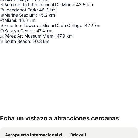
Aeropuerto Internacional De Miami
:
43.5
km
Loandepot Park
:
45.2
km
Marine Stadium
:
45.2
km
Miami
:
46.6
km
Freedom Tower at Miami Dade College
:
47.2
km
Kaseya Center
:
47.4
km
Pérez Art Museum Miami
:
47.9
km
South Beach
:
50.3
km
Echa un vistazo a atracciones cercanas
Ampliar mapa
Aeropuerto Internacional de Miami
Brickell