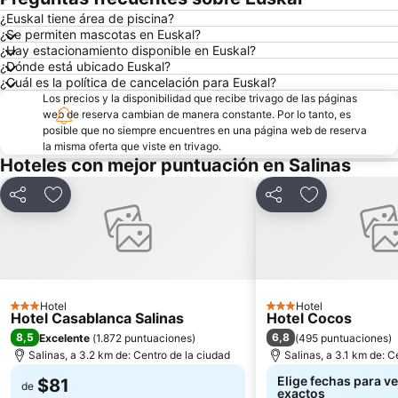
¿Euskal tiene área de piscina?
¿Se permiten mascotas en Euskal?
¿Hay estacionamiento disponible en Euskal?
¿Dónde está ubicado Euskal?
¿Cuál es la política de cancelación para Euskal?
Los precios y la disponibilidad que recibe trivago de las páginas
web de reserva cambian de manera constante. Por lo tanto, es
posible que no siempre encuentres en una página web de reserva
la misma oferta que viste en trivago.
Hoteles con mejor puntuación en Salinas
Compartir
Agregar a favoritos
Compartir
Agregar a fav
Hotel
Hotel
3 Estrellas
3 Estrellas
Hotel Casablanca Salinas
Hotel Cocos
8,5
6,8
Excelente
(
1.872 puntuaciones
)
(
495 puntuaciones
)
Salinas, a 3.2 km de: Centro de la ciudad
Salinas, a 3.1 km de: C
Elige fechas para ve
$81
de
exactos