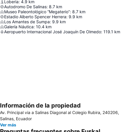
Loberia
:
4.9
km
Autodromo De Salinas
:
8.7
km
Museo Paleontológico “Megaterio”
:
8.7
km
Estadio Alberto Spencer Herrera
:
9.9
km
Los Amantes de Sumpa
:
9.9
km
Galería Náutica
:
10.4
km
Aeropuerto Internacional José Joaquín De Olmedo
:
119.1
km
Información de la propiedad
Ampliar mapa
Av. Principal via a Salinas Diagonal al Colegio Rubira, 240206,
Salinas, Ecuador
Ver más
Preguntas frecuentes sobre Euskal