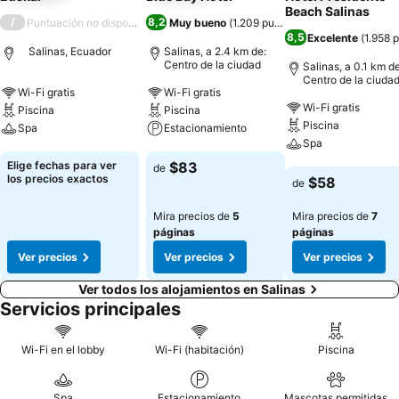
Beach Salinas
/
8,2
Puntuación no disponible
Muy bueno
(
1.209 puntuaciones
)
8,5
Excelente
(
1.958 
Salinas, Ecuador
Salinas, a 2.4 km de:
Centro de la ciudad
Salinas, a 0.1 km de
Centro de la ciuda
Wi-Fi gratis
Wi-Fi gratis
Wi-Fi gratis
Piscina
Piscina
Piscina
Spa
Estacionamiento
Spa
Ver precios
Ver precios
Elige fechas para ver
$83
de
Ver precios
los precios exactos
$58
de
Mira precios de
5
Mira precios de
7
páginas
páginas
Ver precios
Ver precios
Ver precios
Ver todos los alojamientos en Salinas
Servicios principales
Wi-Fi en el lobby
Wi-Fi (habitación)
Piscina
Spa
Estacionamiento
Mascotas permitidas