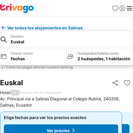
Favoritos
Iniciar 
Me
Ver todos los alojamientos en Salinas
Destino
Euskal
Check-in/out
Huéspedes/habitaciones
Fechas
2 huéspedes, 1 habitación
Cómo los pagos afectan nuestro ranking
Euskal
Compartir
Ag
Hotel
/
Puntuación no disponible
Av. Principal via a Salinas Diagonal al Colegio Rubira, 240206,
Salinas, Ecuador
Elige fechas para ver los precios exactos
Elige fechas para ver los precios exactos
Ver precios
Ver precios