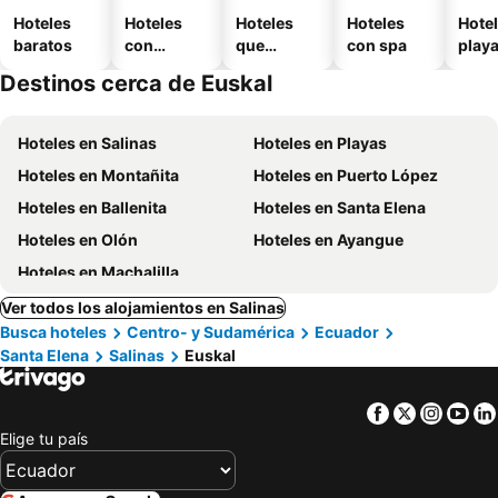
Hoteles
Hoteles
Hoteles
Hoteles
Hotel
baratos
con
que
con spa
play
piscina
aceptan
Destinos cerca de Euskal
mascotas
Hoteles en Salinas
Hoteles en Playas
Hoteles en Montañita
Hoteles en Puerto López
Hoteles en Ballenita
Hoteles en Santa Elena
Hoteles en Olón
Hoteles en Ayangue
Hoteles en Machalilla
Ver todos los alojamientos en Salinas
Busca hoteles
Centro- y Sudamérica
Ecuador
Santa Elena
Salinas
Euskal
Facebook
Twitter
Insta
Yo
Elige tu país