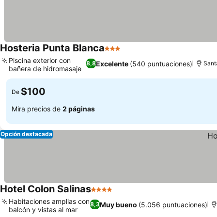
Hosteria Punta Blanca
3 Estrellas
Ver precios
Piscina exterior con
Excelente
(540 puntuaciones)
8,8
Sant
bañera de hidromasaje
Ver precios
$100
De
Mira precios de
2 páginas
Opción destacada
Hotel Colon Salinas
4 Estrellas
Ver precios
Habitaciones amplias con
Muy bueno
(5.056 puntuaciones)
8,3
balcón y vistas al mar