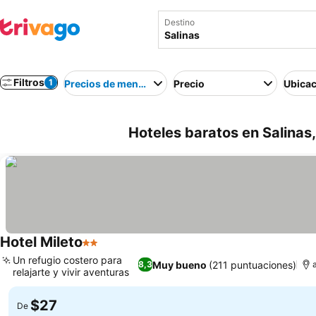
Destino
Filtros
1
Precios de menor a mayor
Precio
Ubicac
Hoteles baratos en Salinas
Hotel Mileto
2 Estrellas
Ver precios
Un refugio costero para
Muy bueno
(211 puntuaciones)
8,3
relajarte y vivir aventuras
Ver precios
$27
De