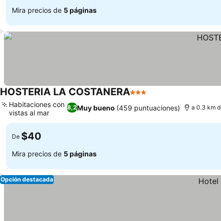
Mira precios de
5 páginas
HOSTERIA LA COSTANERA
3 Estrellas
Ver precios
Habitaciones con
Muy bueno
(459 puntuaciones)
8,2
a 0.3 km d
vistas al mar
Ver precios
$40
De
Mira precios de
5 páginas
Opción destacada