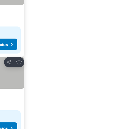
cios
Agregar a favoritos
Compartir
cios