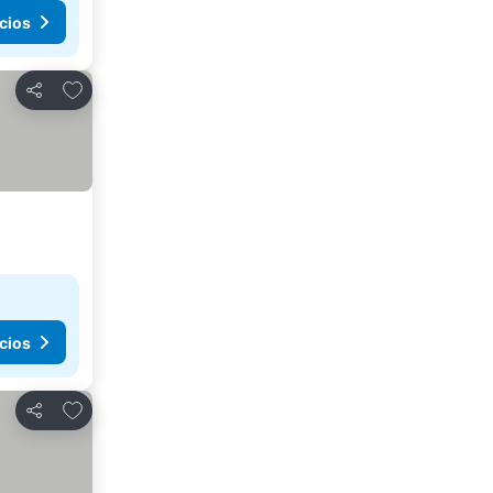
cios
Agregar a favoritos
Compartir
cios
Agregar a favoritos
Compartir