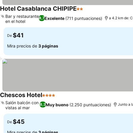
Hotel Casablanca CHIPIPE
2 Estrellas
Ver precios
Bar y restaurante
Excelente
(711 puntuaciones)
8,7
a 4.2 km de: C
en el hotel
Ver precios
$41
De
Mira precios de
3 páginas
Chescos Hotel
4 Estrellas
Ver precios
Salón balcón con
Muy bueno
(2.250 puntuaciones)
8,3
Junto a l
vistas al mar
Ver precios
$45
De
Mira precios de
3 páginas