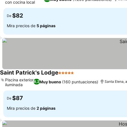
con cocina local
Ver precios
$82
De
Mira precios de
5 páginas
Saint Patrick's Lodge
5 Estrellas
Ver precios
Piscina exterior
Muy bueno
(160 puntuaciones)
8,2
Santa Elena, a
iluminada
Ver precios
$87
De
Mira precios de
2 páginas