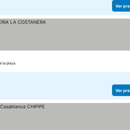
Ver pre
e la playa
Ver pre