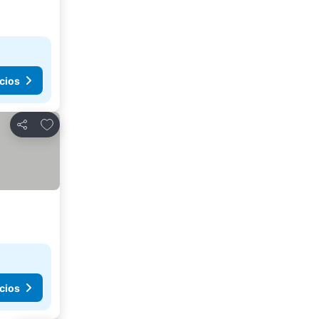
cios
Agregar a favoritos
Compartir
cios