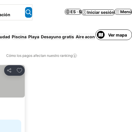
ES · $
Menú
Iniciar sesión
ación
Ver mapa
iudad
Piscina
Playa
Desayuno gratis
Aire acondicionado
Aparta
Cómo los pagos afectan nuestro ranking
Agregar a favoritos
Compartir