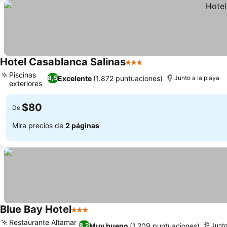
Hotel Casablanca Salinas
3 Estrellas
Ver precios
Piscinas
Excelente
(1.872 puntuaciones)
8,5
Junto a la playa
exteriores
Ver precios
$80
De
Mira precios de
2 páginas
Blue Bay Hotel
3 Estrellas
Ver precios
Restaurante Altamar
Muy bueno
(1.209 puntuaciones)
8,2
Junto