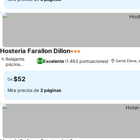
Hosteria Farallon Dillon
3 Estrellas
Ver precios
Relajante
Excelente
(1.463 puntuaciones)
9,0
Santa Elena, a
piscina
Ver precios
exterior
$52
De
Mira precios de
2 páginas