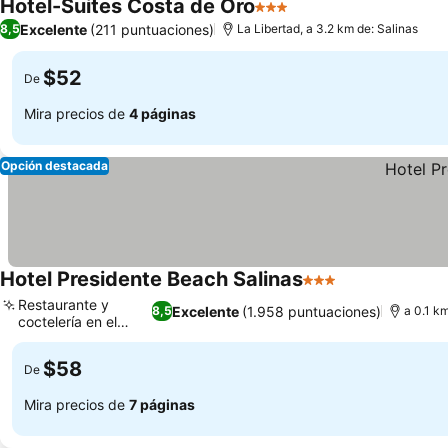
Hotel-Suites Costa de Oro
3 Estrellas
Ver precios
Excelente
(211 puntuaciones)
8,5
La Libertad, a 3.2 km de: Salinas
$52
De
Mira precios de
4 páginas
Opción destacada
Hotel Presidente Beach Salinas
3 Estrellas
Ver precios
Restaurante y
Excelente
(1.958 puntuaciones)
8,5
a 0.1 k
coctelería en el
Ver precios
hotel
$58
De
Mira precios de
7 páginas