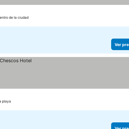
entro de la ciudad
Ver pre
a playa
Ver pre