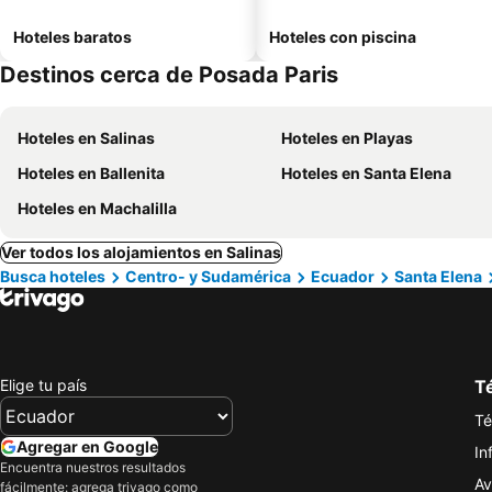
Hoteles baratos
Hoteles con piscina
Destinos cerca de Posada Paris
Hoteles en Salinas
Hoteles en Playas
Hoteles en Ballenita
Hoteles en Santa Elena
Hoteles en Machalilla
Ver todos los alojamientos en Salinas
Busca hoteles
Centro- y Sudamérica
Ecuador
Santa Elena
Elige tu país
Té
Té
Agregar en Google
In
Encuentra nuestros resultados
Av
fácilmente: agrega trivago como