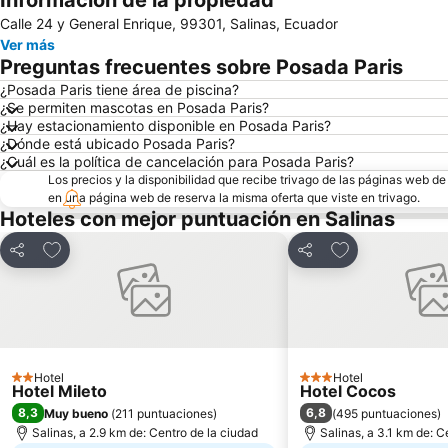
Información de la propiedad
Calle 24 y General Enrique, 99301, Salinas, Ecuador
Ver más
Preguntas frecuentes sobre Posada Paris
¿Posada Paris tiene área de piscina?
¿Se permiten mascotas en Posada Paris?
¿Hay estacionamiento disponible en Posada Paris?
¿Dónde está ubicado Posada Paris?
¿Cuál es la política de cancelación para Posada Paris?
Los precios y la disponibilidad que recibe trivago de las páginas web d
en una página web de reserva la misma oferta que viste en trivago.
Hoteles con mejor puntuación en Salinas
Agregar a favoritos
Agregar a favor
Compartir
Compartir
Hotel
Hotel
2 Estrellas
3 Estrellas
Hotel Mileto
Hotel Cocos
8,3
6,8
Muy bueno
(
211 puntuaciones
)
(
495 puntuaciones
)
Salinas, a 2.9 km de: Centro de la ciudad
Salinas, a 3.1 km de: C