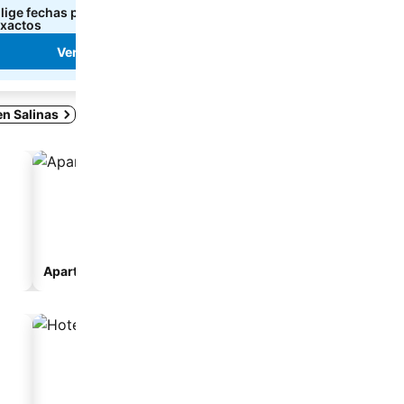
lige fechas para ver los precios
Elige fechas para ver los
xactos
exactos
Ver precios
Ver precios
en Salinas
Apart-hotel