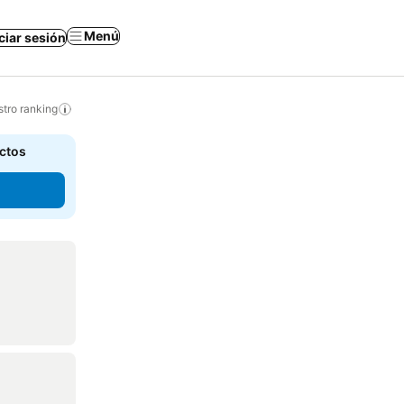
Menú
iciar sesión
tro ranking
actos