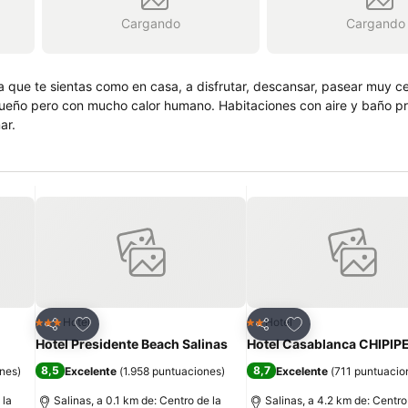
Cargando
Cargando
 que te sientas como en casa, a disfrutar, descansar, pasear muy c
equeño pero con mucho calor humano. Habitaciones con aire y baño p
ar.
Agregar a favoritos
Agregar a favorit
Hotel
Hotel
3 Estrellas
2 Estrellas
Compartir
Compartir
Hotel Presidente Beach Salinas
Hotel Casablanca CHIPIP
8,5
8,7
ones
)
Excelente
(
1.958 puntuaciones
)
Excelente
(
711 puntuacio
 la
Salinas, a 0.1 km de: Centro de la
Salinas, a 4.2 km de: Centro