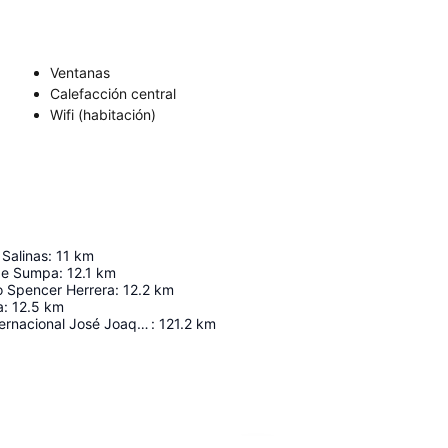
Ventanas
Calefacción central
Wifi (habitación)
Salinas
:
11
km
de Sumpa
:
12.1
km
o Spencer Herrera
:
12.2
km
a
:
12.5
km
Aeropuerto Internacional José Joaquín De Olmedo
:
121.2
km