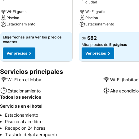
ciudad
Wi-Fi gratis
Wi-Fi gratis
Piscina
Piscina
Estacionamiento
Estacionamiento
Ver precios
Ver precios
Elige fechas para ver los precios
$82
de
exactos
Mira precios de
5 páginas
Ver precios
Ver precios
Servicios principales
Wi-Fi en el lobby
Wi-Fi (habitac
Estacionamiento
Aire acondici
Todos los servicios
Servicios en el hotel
Estacionamiento
Piscina al aire libre
Recepción 24 horas
Traslado del/al aeropuerto