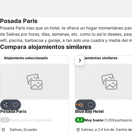
Posada Paris
Posada Paris mas que un hotel, te ofrece un hogar momentáneo para
de Salinas por horas, días, semanas, etc. como tu así lo desees, p
wifi, piscina, barbacoa y garaje, a tan solo una cuadra y media del m
Compara alojamientos similares
Alojamiento seleccionado
Alojamientos similares
siguiente
Agregar a favoritos
Agregar a favoritos
Hotel
Hotel
3 Estrellas
Compartir
Compartir
Posada Paris
Blue Bay Hotel
/
8,2
Puntuación no disponible
Muy bueno
(
1.209 puntuaci
Salinas, Ecuador
Salinas, a 2.4 km de: Centro de