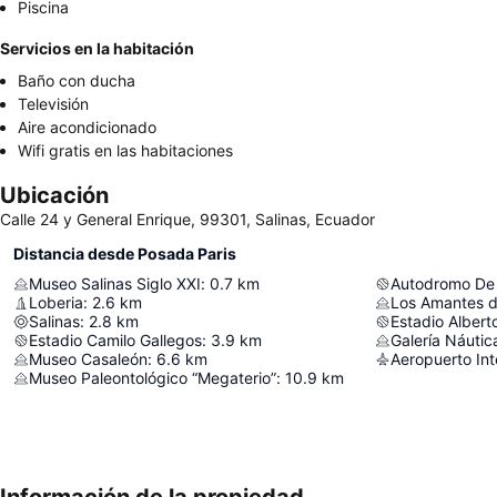
Piscina
Servicios en la habitación
Baño con ducha
Televisión
Aire acondicionado
Wifi gratis en las habitaciones
Ubicación
Calle 24 y General Enrique, 99301, Salinas, Ecuador
Distancia desde Posada Paris
Museo Salinas Siglo XXI
:
0.7
km
Autodromo De 
Loberia
:
2.6
km
Los Amantes 
Salinas
:
2.8
km
Estadio Albert
Estadio Camilo Gallegos
:
3.9
km
Galería Náutic
Museo Casaleón
:
6.6
km
Museo Paleontológico “Megaterio”
:
10.9
km