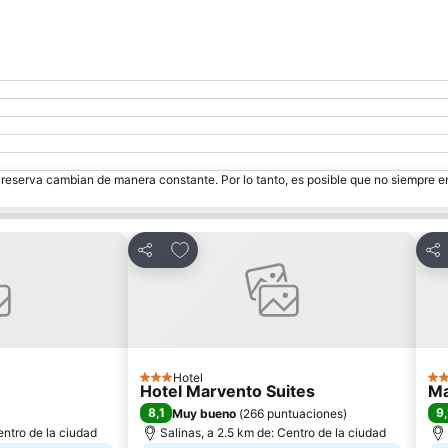
Ampliar mapa
e reserva cambian de manera constante. Por lo tanto, es posible que no siempre 
itos
Agregar a favoritos
Compartir
Com
Hotel
3 Estrellas
2 E
Hotel Marvento Suites
Ma
8,1
9,
Muy bueno
(
266 puntuaciones
)
entro de la ciudad
Salinas, a 2.5 km de: Centro de la ciudad