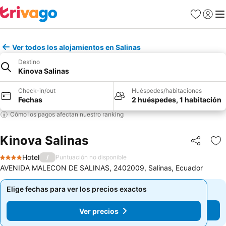
Favoritos
Iniciar 
Me
Ver todos los alojamientos en Salinas
Destino
Kinova Salinas
Check-in/out
Huéspedes/habitaciones
Fechas
2 huéspedes, 1 habitación
Cómo los pagos afectan nuestro ranking
Kinova Salinas
Compartir
Ag
Hotel
/
Puntuación no disponible
4 Estrellas
AVENIDA MALECON DE SALINAS, 2402009, Salinas, Ecuador
Elige fechas para ver los precios exactos
Elige fechas para ver los precios exactos
Ver precios
Ver precios