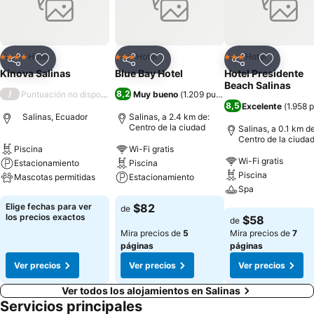
Hotel
Hotel
Hotel
4 Estrellas
3 Estrellas
3 Estrellas
Compartir
Agregar a favoritos
Compartir
Agregar a favoritos
Compartir
Agregar 
Kinova Salinas
Blue Bay Hotel
Hotel Presidente
Beach Salinas
/
8,2
Puntuación no disponible
Muy bueno
(
1.209 puntuaciones
)
8,5
Excelente
(
1.958 
Salinas, Ecuador
Salinas, a 2.4 km de:
Centro de la ciudad
Salinas, a 0.1 km de
Centro de la ciuda
Piscina
Wi-Fi gratis
Wi-Fi gratis
Estacionamiento
Piscina
Piscina
Mascotas permitidas
Estacionamiento
Spa
Ver precios
Ver precios
Elige fechas para ver
$82
de
Ver precios
los precios exactos
$58
de
Mira precios de
5
Mira precios de
7
páginas
páginas
Ver precios
Ver precios
Ver precios
Ver todos los alojamientos en Salinas
Servicios principales