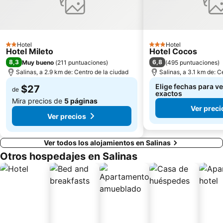
Hotel
Hotel
2 Estrellas
3 Estrellas
Hotel Mileto
Hotel Cocos
8,3
6,8
Muy bueno
(
211 puntuaciones
)
(
495 puntuaciones
)
Salinas, a 2.9 km de: Centro de la ciudad
Salinas, a 3.1 km de: C
Elige fechas para ve
$27
de
exactos
Mira precios de
5 páginas
Ver preci
Ver precios
Ver todos los alojamientos en Salinas
Otros hospedajes en Salinas