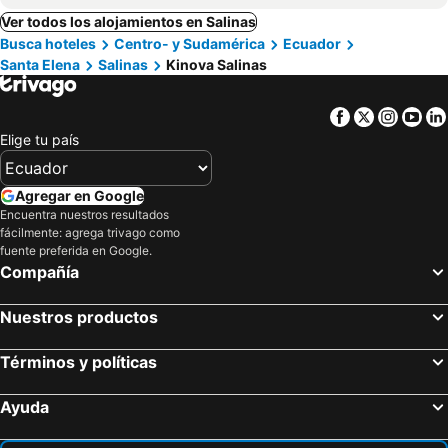
Ver todos los alojamientos en Salinas
Busca hoteles
Centro- y Sudamérica
Ecuador
Santa Elena
Salinas
Kinova Salinas
Facebook
Twitter
Insta
Yo
Elige tu país
Agregar en Google
Encuentra nuestros resultados
fácilmente: agrega trivago como
fuente preferida en Google.
Compañía
Nuestros productos
Términos y políticas
Ayuda