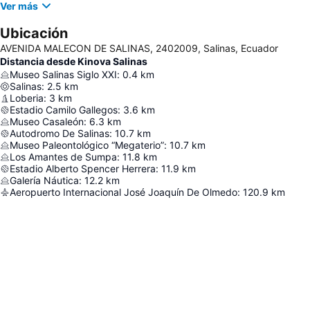
Ver más
Ubicación
AVENIDA MALECON DE SALINAS, 2402009, Salinas, Ecuador
Distancia desde Kinova Salinas
Museo Salinas Siglo XXI
:
0.4
km
Salinas
:
2.5
km
Loberia
:
3
km
Estadio Camilo Gallegos
:
3.6
km
Museo Casaleón
:
6.3
km
Autodromo De Salinas
:
10.7
km
Museo Paleontológico “Megaterio”
:
10.7
km
Los Amantes de Sumpa
:
11.8
km
Estadio Alberto Spencer Herrera
:
11.9
km
Galería Náutica
:
12.2
km
Aeropuerto Internacional José Joaquín De Olmedo
:
120.9
km