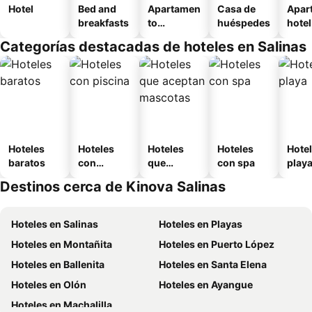
Hotel
Bed and
Apartamen
Casa de
Apar
breakfasts
to
huéspedes
hotel
amueblad
Categorías destacadas de hoteles en Salinas
o
Hoteles
Hoteles
Hoteles
Hoteles
Hotel
baratos
con
que
con spa
play
piscina
aceptan
Destinos cerca de Kinova Salinas
mascotas
Hoteles en Salinas
Hoteles en Playas
Hoteles en Montañita
Hoteles en Puerto López
Hoteles en Ballenita
Hoteles en Santa Elena
Hoteles en Olón
Hoteles en Ayangue
Hoteles en Machalilla