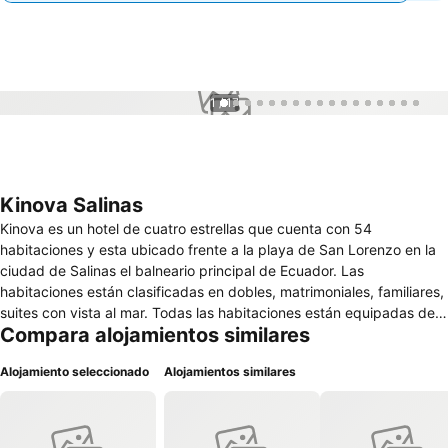
1 / 17
Kinova Salinas
Kinova es un hotel de cuatro estrellas que cuenta con 54
habitaciones y esta ubicado frente a la playa de San Lorenzo en la
ciudad de Salinas el balneario principal de Ecuador. Las
habitaciones están clasificadas en dobles, matrimoniales, familiares,
suites con vista al mar. Todas las habitaciones están equipadas de
Compara alojamientos similares
la siguiente forma: aire acondicionado, Tv pantalla plana con
canales de pago disponibles, wifi y baño privado. Las tarifas a
Alojamiento seleccionado
Alojamientos similares
pagar incluyen desayuno el cual solo puede ser consumido en el
restaurante ZenziBeach que tambien funciona como bar y en las
noches permite disfrutar de un show en vivo.