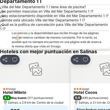
Departamento 1 I
¿Villa del Mar Departamento 1 I tiene área de piscina?
¿Se permiten mascotas en Villa del Mar Departamento 1 I?
¿Hay estacionamiento disponible en Villa del Mar Departamento 1 I?
¿Dónde está ubicado Villa del Mar Departamento 1 I?
¿Cuál es la política de cancelación para Villa del Mar Departamento
1 I?
Los precios y la disponibilidad que recibe trivago de las páginas
web de reserva cambian de manera constante. Por lo tanto, es
posible que no siempre encuentres en una página web de reserva
la misma oferta que viste en trivago.
Hoteles con mejor puntuación en Salinas
Compartir
Agregar a favoritos
Compartir
Agregar a fav
Hotel
Hotel
2 Estrellas
3 Estrellas
Hotel Mileto
Hotel Cocos
8,3
6,8
Muy bueno
(
211 puntuaciones
)
(
495 puntuaciones
)
Salinas, a 2.9 km de: Centro de la ciudad
Salinas, a 3.1 km de: C
Elige fechas para ve