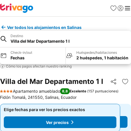
Favoritos
Iniciar 
Me
Ver todos los alojamientos en Salinas
Destino
Villa del Mar Departamento 1 I
Check-in/out
Huéspedes/habitaciones
Fechas
2 huéspedes, 1 habitación
Cómo los pagos afectan nuestro ranking
Villa del Mar Departamento 1 I
Compartir
Ag
Apartamento amueblado
8,8
Excelente
(
157 puntuaciones
)
4 Estrellas
Fidón Tomalá, 241550, Salinas, Ecuador
Elige fechas para ver los precios exactos
Elige fechas para ver los precios exactos
Ver precios
Ver precios