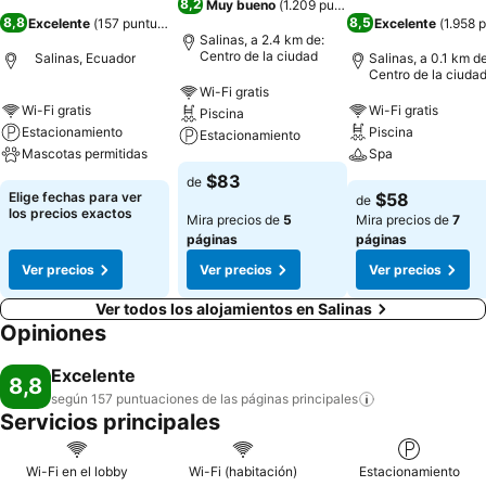
8,2
Muy bueno
(
1.209 puntuaciones
)
8,8
8,5
Excelente
(
157 puntuaciones
)
Excelente
(
1.958 
Salinas, a 2.4 km de:
Centro de la ciudad
Salinas, Ecuador
Salinas, a 0.1 km de
Centro de la ciuda
Wi-Fi gratis
Wi-Fi gratis
Wi-Fi gratis
Piscina
Estacionamiento
Piscina
Estacionamiento
Mascotas permitidas
Spa
$83
de
Elige fechas para ver
$58
de
los precios exactos
Mira precios de
5
Mira precios de
7
páginas
páginas
Ver precios
Ver precios
Ver precios
Ver todos los alojamientos en Salinas
Opiniones
Excelente
8,8
según 157 puntuaciones de las páginas
principales
Servicios principales
Wi-Fi en el lobby
Wi-Fi (habitación)
Estacionamiento