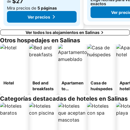
$27
de
exactos
Mira precios de
5 páginas
Ver preci
Ver precios
Ver todos los alojamientos en Salinas
Otros hospedajes en Salinas
Hotel
Bed and
Apartamen
Casa de
Apar
breakfasts
to
huéspedes
hotel
amueblad
Categorías destacadas de hoteles en Salinas
o