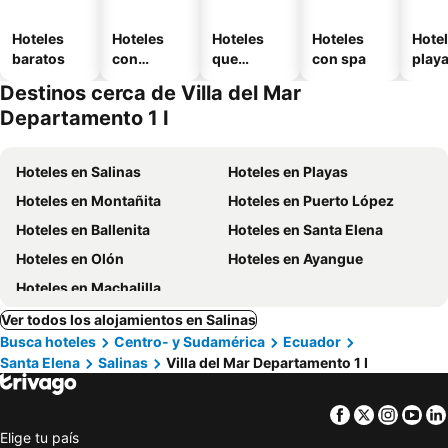
Hoteles
Hoteles
Hoteles
Hoteles
Hotel
baratos
con
que
con spa
play
piscina
aceptan
Destinos cerca de Villa del Mar
mascotas
Departamento 1 I
Hoteles en Salinas
Hoteles en Playas
Hoteles en Montañita
Hoteles en Puerto López
Hoteles en Ballenita
Hoteles en Santa Elena
Hoteles en Olón
Hoteles en Ayangue
Hoteles en Machalilla
Ver todos los alojamientos en Salinas
Busca hoteles
Centro- y Sudamérica
Ecuador
Santa Elena
Salinas
Villa del Mar Departamento 1 I
Facebook
Twitter
Insta
Yo
Elige tu país