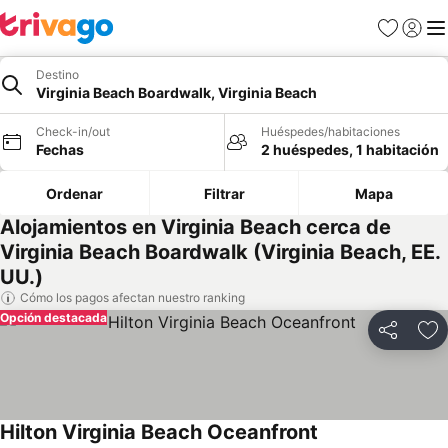
Favoritos
Iniciar 
Me
Destino
Virginia Beach Boardwalk, Virginia Beach
Check-in/out
Huéspedes/habitaciones
Fechas
2 huéspedes, 1 habitación
Ordenar
Filtrar
Mapa
Alojamientos en Virginia Beach cerca de
Virginia Beach Boardwalk (Virginia Beach, EE.
UU.)
Cómo los pagos afectan nuestro ranking
Opción destacada
Compartir
Ag
Hilton Virginia Beach Oceanfront