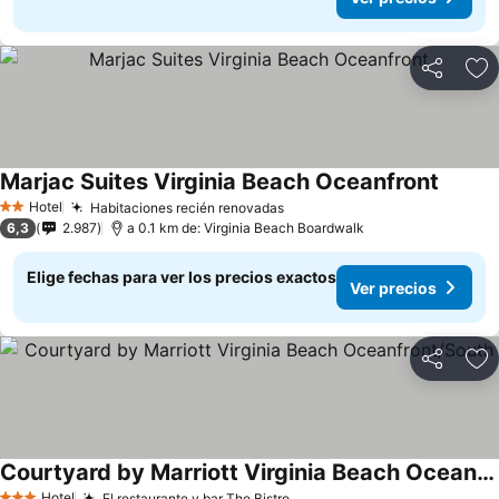
Compartir
Ag
Marjac Suites Virginia Beach Oceanfront
Hotel
Habitaciones recién renovadas
2 Estrellas
6,3
2.987
a 0.1 km de: Virginia Beach Boardwalk
Elige fechas para ver los precios exactos
Ver precios
Compartir
Ag
Courtyard by Marriott Virginia Beach Oceanfront/South
Hotel
El restaurante y bar The Bistro