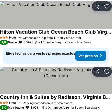
Compartir
Ag
Hilton Vacation Club Ocean Beach Club Virginia Beach
Hotel
Gimnasio en la planta 17 con vistas al mar
3 Estrellas
7,8
Bueno
6.597
a 1.4 km de: Virginia Beach Boardwalk
Elige fechas para ver los precios exactos
Ver precios
Compartir
Ag
Country Inn & Suites by Radisson, Virginia Beach (Oceanfront)
Hotel
Parking cómodo en la misma planta
3 Estrellas
8,0
Muy bueno
8.938
a 0.4 km de: Virginia Beach Boardwalk