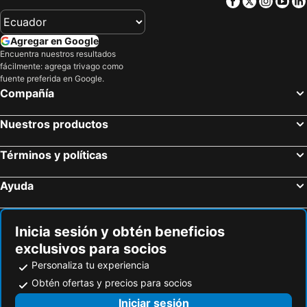
Facebook
Twitter
Insta
Yo
Virginia Aquarium & Marine Science Museum
Ocean Breeze Waterpark
North End Beach
Dare County Regional Airport
Agregar en Google
Wisconsin Square
William & Mary
Encuentra nuestros resultados
fácilmente: agrega trivago como
Museo Naval de Hampton Roads
Chesapeake Bay Bridge-Tunnel
fuente preferida en Google.
Northside Park
First Landing State Park
Compañía
Centro de Richmond
Nuestros productos
Términos y políticas
Ayuda
Inicia sesión y obtén beneficios
exclusivos para socios
Personaliza tu experiencia
Obtén ofertas y precios para socios
Iniciar sesión