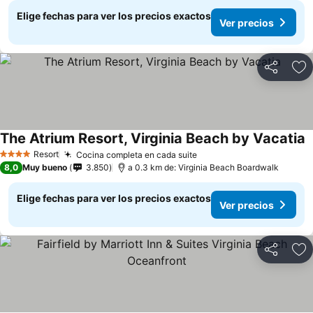
Elige fechas para ver los precios exactos
Ver precios
Compartir
Ag
The Atrium Resort, Virginia Beach by Vacatia
Resort
Cocina completa en cada suite
4 Estrellas
8,0
Muy bueno
3.850
a 0.3 km de: Virginia Beach Boardwalk
Elige fechas para ver los precios exactos
Ver precios
Compartir
Ag