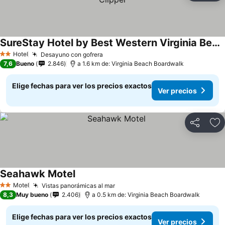
SureStay Hotel by Best Western Virginia Beach Royal Clipper
Hotel
Desayuno con gofrera
2 Estrellas
7,6
Bueno
2.846
a 1.6 km de: Virginia Beach Boardwalk
Elige fechas para ver los precios exactos
Ver precios
Compartir
Ag
Seahawk Motel
Motel
Vistas panorámicas al mar
2 Estrellas
8,3
Muy bueno
2.406
a 0.5 km de: Virginia Beach Boardwalk
Elige fechas para ver los precios exactos
Ver precios