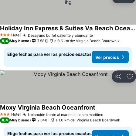
Compartir
Ag
Holiday Inn Express & Suites Va Beach Oceanfront By Ihg
Hotel
Desayuno buffet caliente y abundante
3 Estrellas
8,4
Muy bueno
7.581
a 0.6 km de: Virginia Beach Boardwalk
Elige fechas para ver los precios exactos
Ver precios
Compartir
Ag
Moxy Virginia Beach Oceanfront
Hotel
Ubicación frente al mar en el paseo marítimo
3 Estrellas
8,4
Muy bueno
2.640
a 1.0 km de: Virginia Beach Boardwalk
Elige fechas para ver los precios exactos