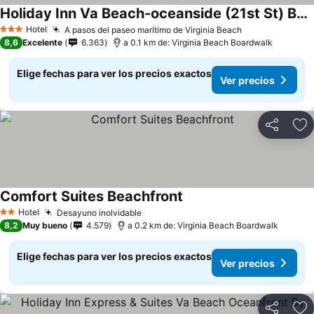
Holiday Inn Va Beach-oceanside (21st St) By Ihg
Hotel
A pasos del paseo marítimo de Virginia Beach
3 Estrellas
8,6
Excelente
6.363
a 0.1 km de: Virginia Beach Boardwalk
Elige fechas para ver los precios exactos
Ver precios
Compartir
Ag
Comfort Suites Beachfront
Hotel
Desayuno inolvidable
2 Estrellas
8,2
Muy bueno
4.579
a 0.2 km de: Virginia Beach Boardwalk
Elige fechas para ver los precios exactos
Ver precios