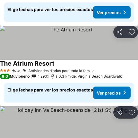
Elige fechas para ver los precios exactos
Ver precios
Compartir
Ag
The Atrium Resort
Hotel
Actividades diarias para toda la familia
3 Estrellas
8,0
Muy bueno
1.290
a 0.3 km de: Virginia Beach Boardwalk
Elige fechas para ver los precios exactos
Ver precios
Compartir
Ag