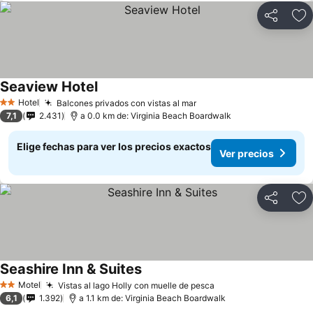
Compartir
Ag
Seaview Hotel
Hotel
Balcones privados con vistas al mar
2 Estrellas
7,1
2.431
a 0.0 km de: Virginia Beach Boardwalk
Elige fechas para ver los precios exactos
Ver precios
Compartir
Ag
Seashire Inn & Suites
Motel
Vistas al lago Holly con muelle de pesca
2 Estrellas
6,1
1.392
a 1.1 km de: Virginia Beach Boardwalk