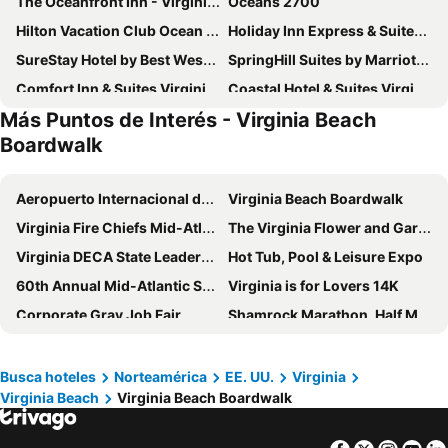
The Oceanfront Inn - Virginia Beach
Oceans 2700
Hilton Vacation Club Ocean Beach Club Virginia Beach
Holiday Inn Express & Suites Va Beach Oceanfront By Ihg
SureStay Hotel by Best Western Virginia Beach Royal Clipper
SpringHill Suites by Marriott Virginia Beach Oceanfront
Comfort Inn & Suites Virginia Beach - Norfolk Airport
Coastal Hotel & Suites Virginia Beach - Oceanfront
Más Puntos de Interés - Virginia Beach
DoubleTree by Hilton Virginia Beach
Sleep Inn Lake Wright - Norfolk Airport
Boardwalk
Days Inn by Wyndham Virginia Beach At The Beach
Red Roof Inn Virginia Beach - Norfolk Airport
Days Inn by Wyndham Virginia Beach Town Center
Spark by Hilton Virginia Beach Oceanfront
Aeropuerto Internacional de Norfolk
Virginia Beach Boardwalk
Americas Best Value Inn-Norfolk Airport Area
Neptune Park Inn
Virginia Fire Chiefs Mid-Atlantic Expo & Symposium
The Virginia Flower and Garden Expo
Blue Coral
Virginia DECA State Leadership Conference
Hot Tub, Pool & Leisure Expo
60th Annual Mid-Atlantic Sports & Boat Show
Virginia is for Lovers 14K
Corporate Gray Job Fair
Shamrock Marathon, Half Marathon and 8K
Neptune Festival
Boardwalk Art Show & Festival
Excalibur Cup Gymnastics
Virginia Beach Fishing Pier
Busca hoteles
Norteamérica
EE. UU.
Virginia
Virginia Beach
Virginia Beach Boardwalk
Virginia Museum of Contemporary Art
Virginia Beach Convention Center
Grommet Island Park
Croatan Beach