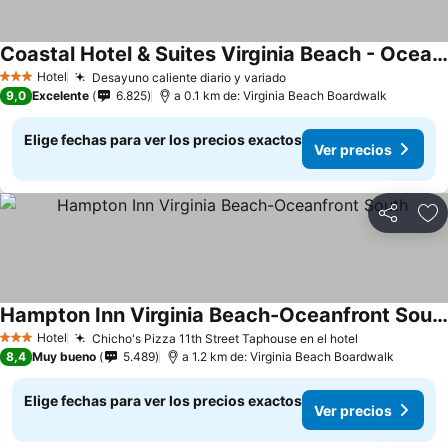
Coastal Hotel & Suites Virginia Beach - Oceanfront
Hotel
Desayuno caliente diario y variado
3 Estrellas
9,0
Excelente
6.825
a 0.1 km de: Virginia Beach Boardwalk
Elige fechas para ver los precios exactos
Ver precios
Compartir
Ag
Hampton Inn Virginia Beach-Oceanfront South
Hotel
Chicho's Pizza 11th Street Taphouse en el hotel
3 Estrellas
8,4
Muy bueno
5.489
a 1.2 km de: Virginia Beach Boardwalk
Elige fechas para ver los precios exactos
Ver precios