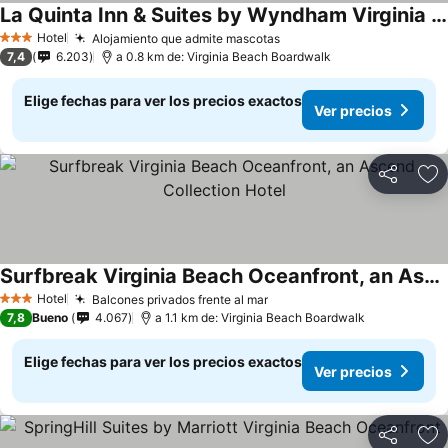
La Quinta Inn & Suites by Wyndham Virginia Beach
Hotel
Alojamiento que admite mascotas
3 Estrellas
7,4
6.203
a 0.8 km de: Virginia Beach Boardwalk
Elige fechas para ver los precios exactos
Ver precios
Compartir
Ag
Surfbreak Virginia Beach Oceanfront, an Ascend Collection Hotel
Hotel
Balcones privados frente al mar
3 Estrellas
7,8
Bueno
4.067
a 1.1 km de: Virginia Beach Boardwalk
Elige fechas para ver los precios exactos
Ver precios
Compartir
Ag