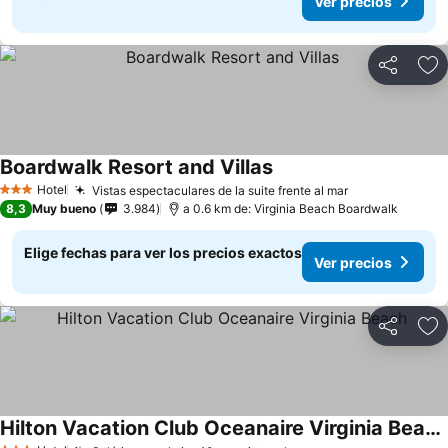
Ver precios
Compartir
Ag
Boardwalk Resort and Villas
Hotel
Vistas espectaculares de la suite frente al mar
3 Estrellas
8,3
Muy bueno
3.984
a 0.6 km de: Virginia Beach Boardwalk
Elige fechas para ver los precios exactos
Ver precios
Compartir
Ag
Hilton Vacation Club Oceanaire Virginia Beach