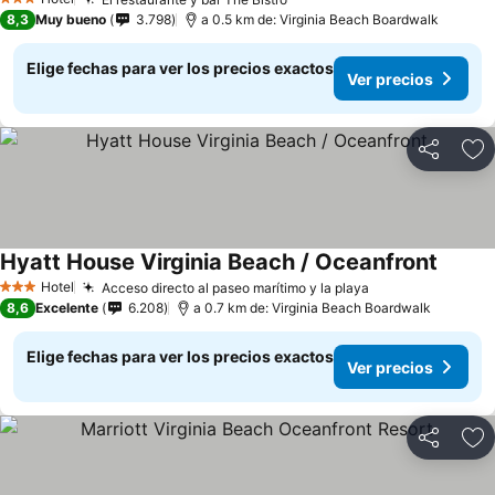
3 Estrellas
8,3
Muy bueno
3.798
a 0.5 km de: Virginia Beach Boardwalk
Elige fechas para ver los precios exactos
Ver precios
Compartir
Ag
Hyatt House Virginia Beach / Oceanfront
Hotel
Acceso directo al paseo marítimo y la playa
3 Estrellas
8,6
Excelente
6.208
a 0.7 km de: Virginia Beach Boardwalk
Elige fechas para ver los precios exactos
Ver precios
Compartir
Ag