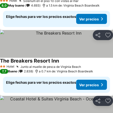
Hotel
Solárium en el piso 10 con vistas al mar
3 Estrellas
8,0
Muy bueno
4.693
a 1.5 km de: Virginia Beach Boardwalk
Elige fechas para ver los precios exactos
Ver precios
Compartir
Ag
The Breakers Resort Inn
Hotel
Junto al muelle de pesca de Virginia Beach
2 Estrellas
7,7
Bueno
2.838
a 0.7 km de: Virginia Beach Boardwalk
Elige fechas para ver los precios exactos
Ver precios
Compartir
Ag