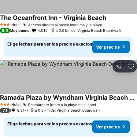
The Oceanfront Inn - Virginia Beach
Hotel
Acceso directo al paseo marítimo y la playa
3 Estrellas
8,0
Muy bueno
4.015
a 0.9 km de: Virginia Beach Boardwalk
Elige fechas para ver los precios exactos
Ver precios
Compartir
Ag
Ramada Plaza by Wyndham Virginia Beach Oceanfront
Hotel
Restaurante frente a la playa en el hotel
3 Estrellas
7,1
8.317
a 0.8 km de: Virginia Beach Boardwalk
Elige fechas para ver los precios exactos
Ver precios