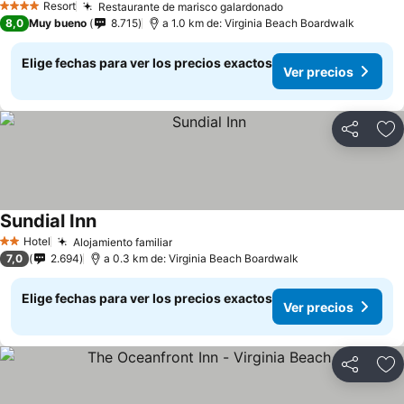
Resort
Restaurante de marisco galardonado
4 Estrellas
8,0
Muy bueno
8.715
a 1.0 km de: Virginia Beach Boardwalk
Elige fechas para ver los precios exactos
Ver precios
Compartir
Ag
Sundial Inn
Hotel
Alojamiento familiar
2 Estrellas
7,0
2.694
a 0.3 km de: Virginia Beach Boardwalk
Elige fechas para ver los precios exactos
Ver precios
Compartir
Ag