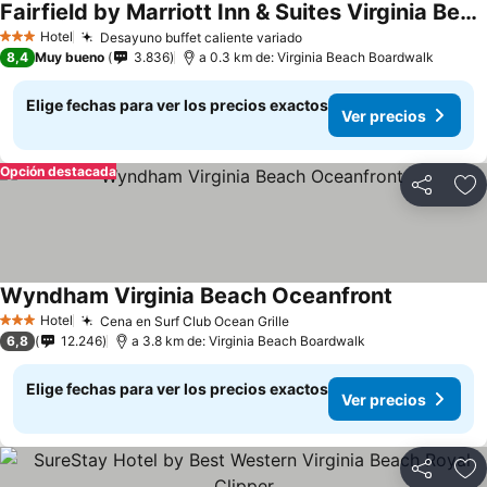
Fairfield by Marriott Inn & Suites Virginia Beach Oceanfront
Hotel
Desayuno buffet caliente variado
3 Estrellas
8,4
Muy bueno
3.836
a 0.3 km de: Virginia Beach Boardwalk
Elige fechas para ver los precios exactos
Ver precios
Opción destacada
Compartir
Ag
Wyndham Virginia Beach Oceanfront
Hotel
Cena en Surf Club Ocean Grille
3 Estrellas
6,8
12.246
a 3.8 km de: Virginia Beach Boardwalk
Elige fechas para ver los precios exactos
Ver precios
Compartir
Ag