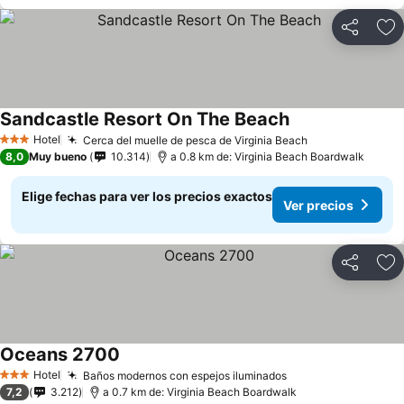
Compartir
Ag
Sandcastle Resort On The Beach
Hotel
Cerca del muelle de pesca de Virginia Beach
3 Estrellas
8,0
Muy bueno
10.314
a 0.8 km de: Virginia Beach Boardwalk
Elige fechas para ver los precios exactos
Ver precios
Compartir
Ag
Oceans 2700
Hotel
Baños modernos con espejos iluminados
3 Estrellas
7,2
3.212
a 0.7 km de: Virginia Beach Boardwalk