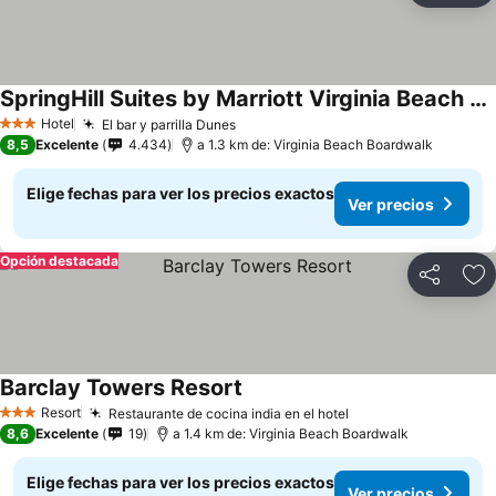
SpringHill Suites by Marriott Virginia Beach Oceanfront
Hotel
El bar y parrilla Dunes
3 Estrellas
8,5
Excelente
4.434
a 1.3 km de: Virginia Beach Boardwalk
Elige fechas para ver los precios exactos
Ver precios
Opción destacada
Compartir
Ag
Barclay Towers Resort
Resort
Restaurante de cocina india en el hotel
3 Estrellas
8,6
Excelente
19
a 1.4 km de: Virginia Beach Boardwalk
Elige fechas para ver los precios exactos
Ver precios