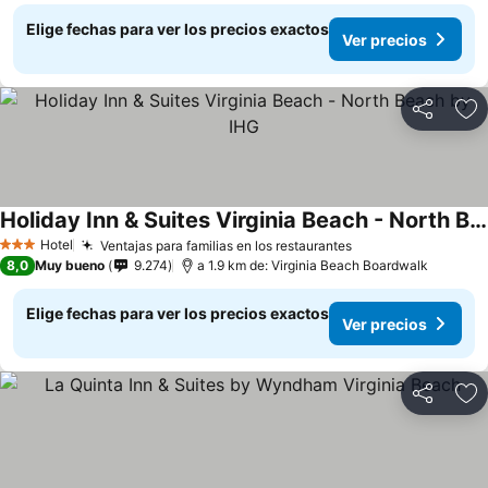
Elige fechas para ver los precios exactos
Ver precios
Compartir
Ag
Holiday Inn & Suites Virginia Beach - North Beach by IHG
Hotel
Ventajas para familias en los restaurantes
3 Estrellas
8,0
Muy bueno
9.274
a 1.9 km de: Virginia Beach Boardwalk
Elige fechas para ver los precios exactos
Ver precios
Compartir
Ag