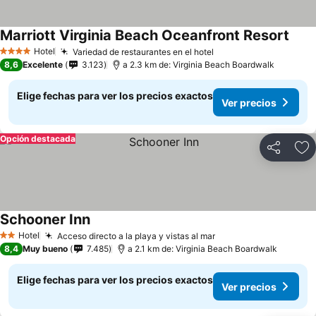
Marriott Virginia Beach Oceanfront Resort
Hotel
Variedad de restaurantes en el hotel
4 Estrellas
8,6
Excelente
3.123
a 2.3 km de: Virginia Beach Boardwalk
Elige fechas para ver los precios exactos
Ver precios
Opción destacada
Compartir
Ag
Schooner Inn
Hotel
Acceso directo a la playa y vistas al mar
2 Estrellas
8,4
Muy bueno
7.485
a 2.1 km de: Virginia Beach Boardwalk
Elige fechas para ver los precios exactos
Ver precios