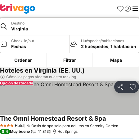
Favoritos
Iniciar 
Me
Destino
Virginia
Check-in/out
Huéspedes/habitaciones
Fechas
2 huéspedes, 1 habitación
Ordenar
Filtrar
Mapa
Hoteles en Virginia (EE. UU.)
Cómo los pagos afectan nuestro ranking
Opción destacada
Compartir
Ag
The Omni Homestead Resort & Spa
Hotel
Oasis de spa solo para adultos en Serenity Garden
4 Estrellas
8,4
Muy bueno
11.813
Hot Springs