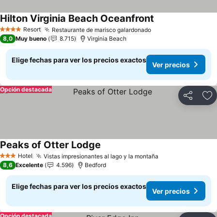
Hilton Virginia Beach Oceanfront
Resort
Restaurante de marisco galardonado
4 Estrellas
8,0
Muy bueno
8.715
Virginia Beach
Elige fechas para ver los precios exactos
Ver precios
Opción destacada
Compartir
Ag
Peaks of Otter Lodge
Hotel
Vistas impresionantes al lago y la montaña
3 Estrellas
8,6
Excelente
4.596
Bedford
Elige fechas para ver los precios exactos
Ver precios
Opción destacada