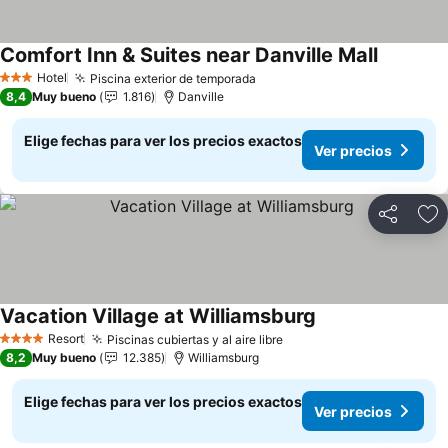
Comfort Inn & Suites near Danville Mall
Hotel
Piscina exterior de temporada
3 Estrellas
8,4
Muy bueno
1.816
Danville
Elige fechas para ver los precios exactos
Ver precios
Compartir
Ag
Vacation Village at Williamsburg
Resort
Piscinas cubiertas y al aire libre
4 Estrellas
8,2
Muy bueno
12.385
Williamsburg
Elige fechas para ver los precios exactos
Ver precios