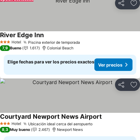
Compartir
Ag
River Edge Inn
Hotel
Piscina exterior de temporada
3 Estrellas
7,9
Bueno
1.617
Colonial Beach
Elige fechas para ver los precios exactos
Ver precios
Compartir
Ag
Courtyard Newport News Airport
Hotel
Ubicación ideal cerca del aeropuerto
3 Estrellas
8,3
Muy bueno
2.467
Newport News