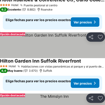
Hotel
Puente peatonal al centro
4 Estrellas
9,2
Excelente
8.882
Roanoke
Elige fechas para ver los precios exactos
Ver precios
Opción destacada
Compartir
Ag
Hilton Garden Inn Suffolk Riverfront
Hotel
Habitaciones con vistas panorámicas al parque y al puerto deportivo.
3 Estrellas
8,4
Muy bueno
3.670
Suffolk
Elige fechas para ver los precios exactos
Ver precios
Opción destacada
Compartir
Ag