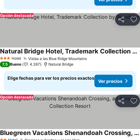
Opción destacada
Compartir
Ag
Natural Bridge Hotel, Trademark Collection by Wyndham
Hotel
Vistas a las Blue Ridge Mountains
3 Estrellas
7,5
Bueno
4.367
Natural Bridge
Elige fechas para ver los precios exactos
Ver precios
Opción destacada
Compartir
Ag
Bluegreen Vacations Shenandoah Crossing, an Ascend Collection Resort
Hotel