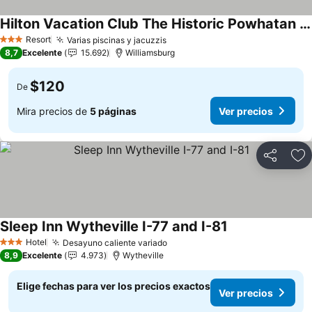
Hilton Vacation Club The Historic Powhatan Williamsburg
Resort
Varias piscinas y jacuzzis
3 Estrellas
8,7
Excelente
15.692
Williamsburg
$120
De
Mira precios de
5 páginas
Ver precios
Compartir
Ag
Sleep Inn Wytheville I-77 and I-81
Hotel
Desayuno caliente variado
3 Estrellas
8,9
Excelente
4.973
Wytheville
Elige fechas para ver los precios exactos
Ver precios