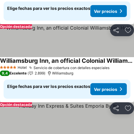
Elige fechas para ver los precios exactos
Ver precios
Opción destacada
Compartir
Ag
Williamsburg Inn, an official Colonial Williamsburg Hotel
Hotel
Servicio de cobertura con detalles especiales
5 Estrellas
9,4
Excelente
2.899
Williamsburg
Elige fechas para ver los precios exactos
Ver precios
Opción destacada
Compartir
Ag