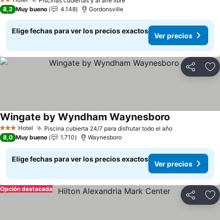
Piscinas cubiertas y al aire libre
2 Estrellas
8,2
Muy bueno
4.148
Gordonsville
Elige fechas para ver los precios exactos
Ver precios
Compartir
Ag
Wingate by Wyndham Waynesboro
Hotel
Piscina cubierta 24/7 para disfrutar todo el año
3 Estrellas
8,0
Muy bueno
1.710
Waynesboro
Elige fechas para ver los precios exactos
Ver precios
Opción destacada
Compartir
Ag