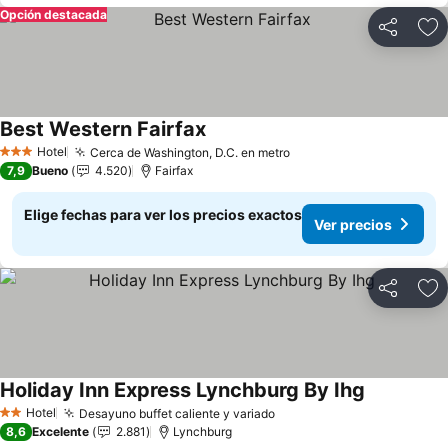
Opción destacada
Compartir
Ag
Best Western Fairfax
Hotel
Cerca de Washington, D.C. en metro
3 Estrellas
7,9
Bueno
4.520
Fairfax
Elige fechas para ver los precios exactos
Ver precios
Compartir
Ag
Holiday Inn Express Lynchburg By Ihg
Hotel
Desayuno buffet caliente y variado
2 Estrellas
8,6
Excelente
2.881
Lynchburg