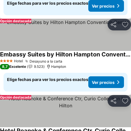
Elige fechas para ver los precios exactos
Ver precios
Opción destacada
Compartir
Ag
Embassy Suites by Hilton Hampton Convention Center
Hotel
Desayuno a la carta
4 Estrellas
8,7
Excelente
9.523
Hampton
Elige fechas para ver los precios exactos
Ver precios
Opción destacada
Compartir
Ag
Hotel Roanoke & Conference Ctr, Curio Collection by Hilton