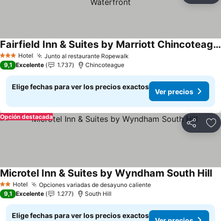
Fairfield Inn & Suites by Marriott Chincoteague Island Waterfront
Hotel
Junto al restaurante Ropewalk
3 Estrellas
9,1
Excelente
1.737
Chincoteague
Elige fechas para ver los precios exactos
Ver precios
Opción destacada
Compartir
Ag
Microtel Inn & Suites by Wyndham South Hill
Hotel
Opciones variadas de desayuno caliente
2 Estrellas
9,1
Excelente
1.277
South Hill
Elige fechas para ver los precios exactos
Ver precios