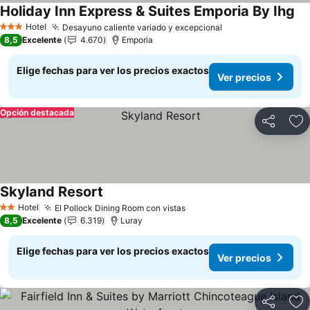
Holiday Inn Express & Suites Emporia By Ihg
Hotel
Desayuno caliente variado y excepcional
3 Estrellas
8,5
Excelente
4.670
Emporia
Elige fechas para ver los precios exactos
Ver precios
Opción destacada
Compartir
Ag
Skyland Resort
Hotel
El Pollock Dining Room con vistas
2 Estrellas
8,5
Excelente
6.319
Luray
Elige fechas para ver los precios exactos
Ver precios
Compartir
Ag