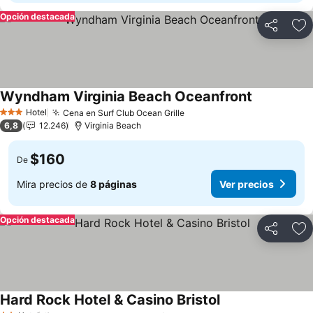
Opción destacada
Compartir
Ag
Wyndham Virginia Beach Oceanfront
Hotel
Cena en Surf Club Ocean Grille
3 Estrellas
6,8
12.246
Virginia Beach
$160
De
Mira precios de
8 páginas
Ver precios
Opción destacada
Compartir
Ag
Hard Rock Hotel & Casino Bristol