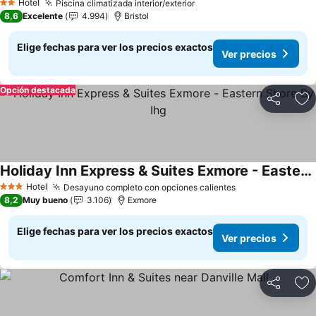
Hotel
Piscina climatizada interior/exterior
2 Estrellas
8,6
Excelente
4.994
Bristol
Elige fechas para ver los precios exactos
Ver precios
Opción destacada
Compartir
Ag
Holiday Inn Express & Suites Exmore - Eastern Shore By Ihg
Hotel
Desayuno completo con opciones calientes
3 Estrellas
8,2
Muy bueno
3.106
Exmore
Elige fechas para ver los precios exactos
Ver precios
Compartir
Ag