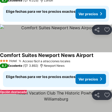
8,7
Excelente
4.025
Lorton
Elige fechas para ver los precios exactos
Ver precios
Compartir
Ag
Comfort Suites Newport News Airport
Hotel
Acceso fácil a atracciones locales
3 Estrellas
8,7
Excelente
3.892
Newport News
Elige fechas para ver los precios exactos
Ver precios
Opción destacada
Compartir
Ag