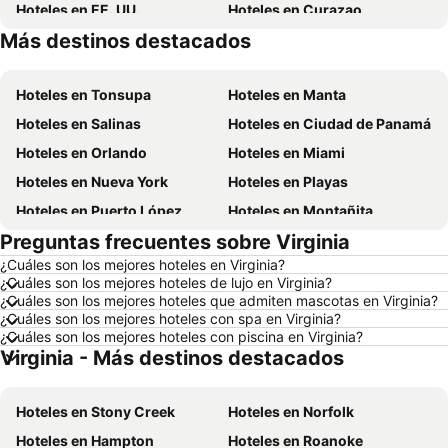
Hoteles en EE. UU.
Hoteles en Curazao
Más destinos destacados
Hoteles en Santa Cruz
Hoteles en Chicago
Hoteles en Tonsupa
Hoteles en Manta
Hoteles en Salinas
Hoteles en Ciudad de Panamá
Hoteles en Orlando
Hoteles en Miami
Hoteles en Nueva York
Hoteles en Playas
Hoteles en Puerto López
Hoteles en Montañita
Preguntas frecuentes sobre Virginia
Hoteles en Zorritos
Hoteles en Madrid
¿Cuáles son los mejores hoteles en Virginia?
Hoteles en Roma
Hoteles en Bogotá
¿Cuáles son los mejores hoteles de lujo en Virginia?
Hoteles en Riobamba
Hoteles en París
¿Cuáles son los mejores hoteles que admiten mascotas en Virginia?
¿Cuáles son los mejores hoteles con spa en Virginia?
Hoteles en Ambato
Hoteles en Ibarra
¿Cuáles son los mejores hoteles con piscina en Virginia?
Virginia - Más destinos destacados
Hoteles en Loja
Hoteles en Lima
Hoteles en Ecuador
Hoteles en Colombia
Hoteles en Stony Creek
Hoteles en Norfolk
Hoteles en Panamá
Hoteles en Galápagos
Hoteles en Hampton
Hoteles en Roanoke
Hoteles en Esmeraldas
Hoteles en San Cristóbal