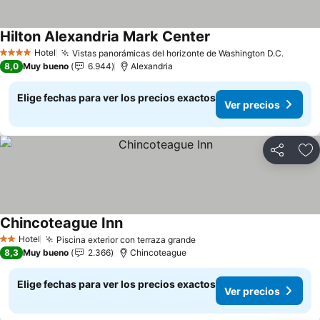
Hilton Alexandria Mark Center
Hotel
Vistas panorámicas del horizonte de Washington D.C.
4 Estrellas
8,0
Muy bueno
6.944
Alexandria
Elige fechas para ver los precios exactos
Ver precios
Compartir
Ag
Chincoteague Inn
Hotel
Piscina exterior con terraza grande
2 Estrellas
8,3
Muy bueno
2.366
Chincoteague
Elige fechas para ver los precios exactos
Ver precios