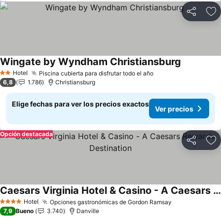
Compartir
Ag
Wingate by Wyndham Christiansburg
Hotel
Piscina cubierta para disfrutar todo el año
2 Estrellas
6,8
1.786
Christiansburg
Elige fechas para ver los precios exactos
Ver precios
Opción destacada
Compartir
Ag
Caesars Virginia Hotel & Casino - A Caesars Rewards Destination
Hotel
Opciones gastronómicas de Gordon Ramsay
4 Estrellas
7,9
Bueno
3.740
Danville