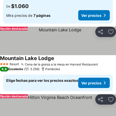
$1.060
De
Mira precios de
7 páginas
Ver precios
Opción destacada
Compartir
Ag
Mountain Lake Lodge
Resort
Cena de la granja a la mesa en Harvest Restaurant
3 Estrellas
8,8
Excelente
3.256
Pembroke
Elige fechas para ver los precios exactos
Ver precios
Opción destacada
Compartir
Ag