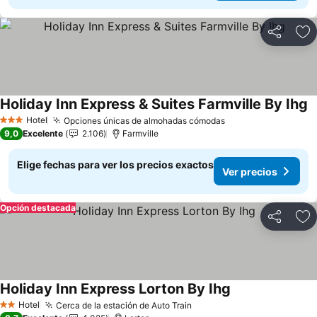
Compartir
Ag
Holiday Inn Express & Suites Farmville By Ihg
Hotel
Opciones únicas de almohadas cómodas
3 Estrellas
9,0
Excelente
2.106
Farmville
Elige fechas para ver los precios exactos
Ver precios
Opción destacada
Compartir
Ag
Holiday Inn Express Lorton By Ihg
Hotel
Cerca de la estación de Auto Train
2 Estrellas