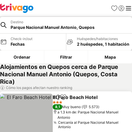
Favoritos
Iniciar 
Me
Destino
Parque Nacional Manuel Antonio, Quepos
Check-in/out
Huéspedes/habitaciones
Fechas
2 huéspedes, 1 habitación
Ordenar
Filtrar
Mapa
Alojamientos en Quepos cerca de Parque
Nacional Manuel Antonio (Quepos, Costa
Rica)
Cómo los pagos afectan nuestro ranking
El Faro Beach Hotel
Compartir
Agregar a favoritos
Ver pr
3 Estrellas
8,1
Muy bueno
5.573
a 1.3 km de: Parque Nacional Manuel
Antonio
Cercanía al Parque Nacional Manuel
Antonio