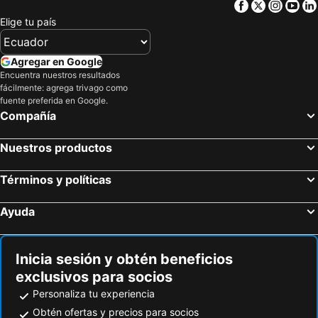
Facebook
Twitter
Insta
Yo
Volcán Poás
Aeropuerto de Palmar Sur
Villa Mar Y Sol
Selina Manuel Antonio
Elige tu país
Cataratas La Paz
Aeropuerto de Bahía Drake
Paz De Paraiso Grand View
Hotel Quepos Paraiso I
Isla del Coco
Tambor Airport
Agregar en Google
Parque Internacional La Amistad
Sky Adventures
Encuentra nuestros resultados
fácilmente: agrega trivago como
INBioparque
Parque Nacional Rincón de la Vieja
fuente preferida en Google.
Compañía
Nuestros productos
Términos y políticas
Ayuda
Inicia sesión y obtén beneficios
exclusivos para socios
Personaliza tu experiencia
Obtén ofertas y precios para socios