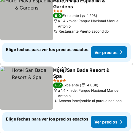
Hotel Playa Espadilla &
Compartir
Agregar a favoritos
Gardens
Ver precios
3 Estrellas
9,0
Excelente
1.293
a 1.4 km de: Parque Nacional Manuel
Antonio
Restaurante Puerto Escondido
Ver precio
Elige fechas para ver los precios exactos
Ver precios
Hotel San Bada Resort &
Compartir
Agregar a favoritos
Spa
Ver precios
4 Estrellas
8,7
Excelente
4.038
a 1.4 km de: Parque Nacional Manuel
Antonio
Acceso inmejorable al parque nacional
Ver 
Elige fechas para ver los precios exactos
Ver precios