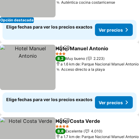
Auténtica cocina costarricense
Ver preci
Opción destacada
Elige fechas para ver los precios exactos
Ver precios
Hotel Manuel Antonio
Compartir
Agregar a favoritos
Ver 
3 Estrellas
8,2
Muy bueno
2.223
a 1.6 km de: Parque Nacional Manuel Antonio
Acceso directo a la playa
Ver precios
Elige fechas para ver los precios exactos
Ver precios
Hotel Costa Verde
Compartir
Agregar a favoritos
Ver pre
4 Estrellas
8,8
Excelente
4.010
a 1.7 km de: Parque Nacional Manuel Antonio