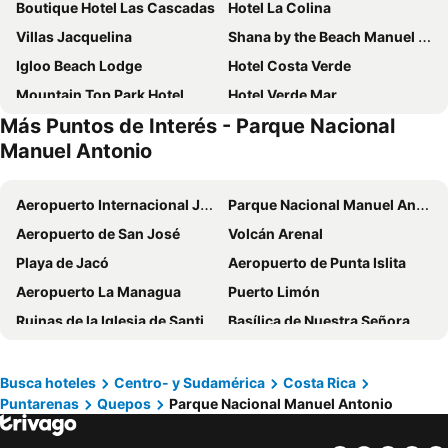
Boutique Hotel Las Cascadas
Hotel La Colina
Villas Jacquelina
Shana by the Beach Manuel Antonio
Igloo Beach Lodge
Hotel Costa Verde
Mountain Top Park Hotel
Hotel Verde Mar
Más Puntos de Interés - Parque Nacional
Hotel Coco Beach
La Mariposa Hotel
Manuel Antonio
Best Western Hotel & Casino Kamuk
Hotel Playa Espadilla & Gardens
Makanda by The Sea Hotel Adults Only
Hotel Tres Banderas
Aeropuerto Internacional Juan Santamaría - Costa Rica
Parque Nacional Manuel Antonio
Inn On The Park
LAYAN Hotel & Spa
Aeropuerto de San José
Volcán Arenal
Hotel Mono Azul
Hotel Manuel Antonio Park
Playa de Jacó
Aeropuerto de Punta Islita
Tardes Doradas
Hotel Planeta Sano
Aeropuerto La Managua
Puerto Limón
Pacific Paradise Resort
Santa Juana Lodge
Ruinas de la Iglesia de Santiago Apóstol
Basílica de Nuestra Señora de los Angeles
La Isla
Kayak Lodge
Museo Nacional de Costa Rica
Teleférico del Bosque Lluvioso
Divisamar And Casino
Hotel Le Priss
Algo más que un Pueblo
Aeropuerto Internacional Tobías Bolaños
Busca hoteles
Centro- y Sudamérica
Costa Rica
Arenas Del Mar Beachfront & Rainforest Resort
Puerta Del Cielo Quepos
Puntarenas
Quepos
Parque Nacional Manuel Antonio
Volcán Irazú
Turu Ba Ri Nature and Adventure Park
La Mansion Inn
Hotel Villas El Parque
Doka Estate
Parque Nacional Braulio Carrillo
La Sirena Hotel
Hotel The Ocean