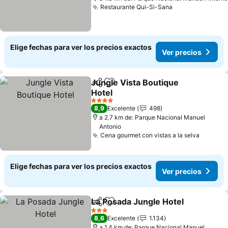
Restaurante Qui-Si-Sana
Ver precios
Elige fechas para ver los precios exactos
Ver precios
Jungle Vista Boutique
Compartir
Agregar a favoritos
Hotel
Ver precios
4 Estrellas
8,9
Excelente
498
a 2.7 km de: Parque Nacional Manuel
Antonio
Cena gourmet con vistas a la selva
Ver pre
Elige fechas para ver los precios exactos
Ver precios
La Posada Jungle Hotel
Compartir
Agregar a favoritos
Ver
3 Estrellas
8,6
Excelente
1.134
a 1.4 km de: Parque Nacional Manuel