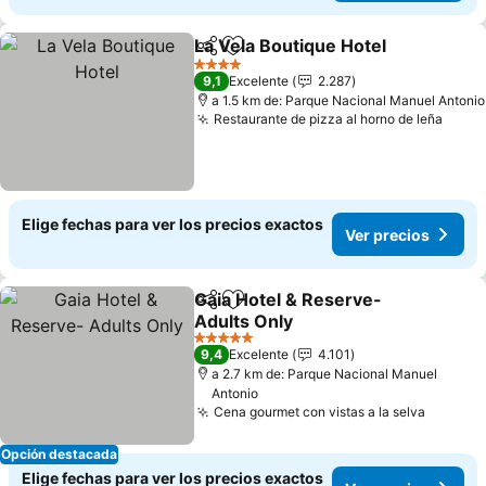
La Vela Boutique Hotel
Compartir
Agregar a favoritos
Ver
4 Estrellas
9,1
Excelente
2.287
a 1.5 km de: Parque Nacional Manuel Antonio
Restaurante de pizza al horno de leña
Ver p
Elige fechas para ver los precios exactos
Ver precios
Gaia Hotel & Reserve-
Compartir
Agregar a favoritos
Adults Only
Ver precios
5 Estrellas
9,4
Excelente
4.101
a 2.7 km de: Parque Nacional Manuel
Antonio
Cena gourmet con vistas a la selva
Ver pre
Opción destacada
Elige fechas para ver los precios exactos