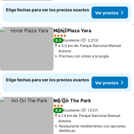
Elige fechas para ver los precios exactos
Ver precios
Hotel Plaza Yara
Compartir
Agregar a favoritos
Ver precio
4 Estrellas
9,5
Excelente
3.213
a 3.0 km de: Parque Nacional Manuel
Antonio
Piscinas con vistas a la jungla
Ver precio
Elige fechas para ver los precios exactos
Ver precios
Inn On The Park
Compartir
Agregar a favoritos
Ver precio
3 Estrellas
8,8
Excelente
1.037
a 1.4 km de: Parque Nacional Manuel
Antonio
Restaurante mediterráneo con opciones
dietéticas