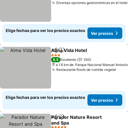
Diversas opciones gastronómicas en el hotel
Elige fechas para ver los precios exactos
Ver precios
Alma Vida Hotel
Compartir
Agregar a favoritos
Ver precio
3 Estrellas
8,5
Excelente
550
a 1.6 km de: Parque Nacional Manuel Antonio
Restaurante Roots de comida vegetal
Ver p
Elige fechas para ver los precios exactos
Ver precios
Parador Nature Resort
Compartir
Agregar a favoritos
and Spa