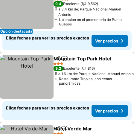
Ver precios
5 Estrellas
9,4
Excelente
9.562
a 3.4 km de: Parque Nacional Manuel
Antonio
Ubicación en el promontorio de Punta
Quepos
Opción destacada
Elige fechas para ver los precios exactos
Ver precios
Mountain Top Park Hotel
Compartir
Agregar a favoritos
V
3 Estrellas
9,2
Excelente
816
a 1.6 km de: Parque Nacional Manuel Antonio
Restaurante Tropical con cenas
panorámicas
Elige fechas para ver los precios exactos
Ver precios
Hotel Verde Mar
Compartir
Agregar a favoritos
Ver preci