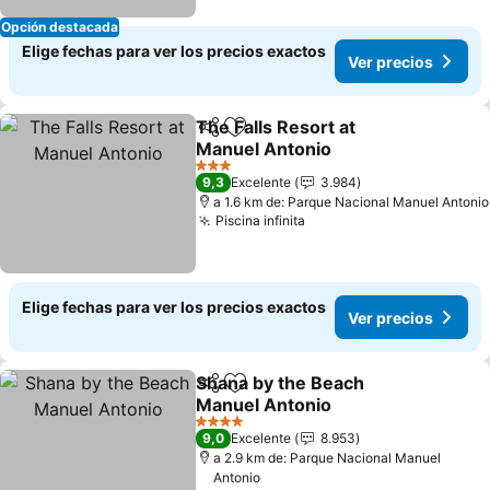
Opción destacada
Elige fechas para ver los precios exactos
Ver precios
The Falls Resort at
Compartir
Agregar a favoritos
Manuel Antonio
Ver precios
3 Estrellas
9,3
Excelente
3.984
a 1.6 km de: Parque Nacional Manuel Antonio
Piscina infinita
Ver precios
Elige fechas para ver los precios exactos
Ver precios
Shana by the Beach
Compartir
Agregar a favoritos
Manuel Antonio
Ver precios
4 Estrellas
9,0
Excelente
8.953
a 2.9 km de: Parque Nacional Manuel
Antonio