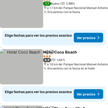
3 Estrellas
7,7
Bueno
2.980
a 1.7 km de: Parque Nacional Manuel Antonio
Encuentros con la fauna
Ver precios
Elige fechas para ver los precios exactos
Ver precios
Hotel Coco Beach
Compartir
Agregar a favoritos
Ver prec
3 Estrellas
6,8
1.947
a 1.6 km de: Parque Nacional Manuel Antonio
Encuentros con la fauna en el hotel
Ver pre
Elige fechas para ver los precios exactos
Ver precios