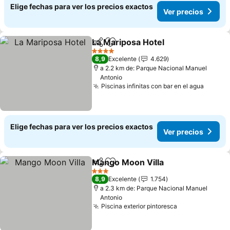
Elige fechas para ver los precios exactos
Ver precios
La Mariposa Hotel
Compartir
Agregar a favoritos
Ver prec
4 Estrellas
8,9
Excelente
4.629
a 2.2 km de: Parque Nacional Manuel
Antonio
Piscinas infinitas con bar en el agua
Ver pr
Elige fechas para ver los precios exactos
Ver precios
Mango Moon Villa
Compartir
Agregar a favoritos
Ver prec
3 Estrellas
8,9
Excelente
1.754
a 2.3 km de: Parque Nacional Manuel
Antonio
Piscina exterior pintoresca
Ver precios