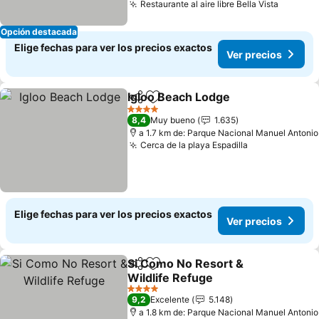
Restaurante al aire libre Bella Vista
Ver pre
Opción destacada
Elige fechas para ver los precios exactos
Ver precios
Igloo Beach Lodge
Compartir
Agregar a favoritos
Ver pre
4 Estrellas
8,4
Muy bueno
1.635
a 1.7 km de: Parque Nacional Manuel Antonio
Cerca de la playa Espadilla
Ver precios
Elige fechas para ver los precios exactos
Ver precios
Si Como No Resort &
Compartir
Agregar a favoritos
Wildlife Refuge
Ver precios
4 Estrellas
9,2
Excelente
5.148
a 1.8 km de: Parque Nacional Manuel Antonio