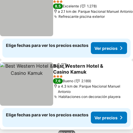
3 Estrellas
8,5
Excelente
1.278
a 2.1 km de: Parque Nacional Manuel Antonio
Refrescante piscina exterior
Ver precios
Elige fechas para ver los precios exactos
Ver precios
Best Western Hotel &
Compartir
Agregar a favoritos
Casino Kamuk
Ver precios
3 Estrellas
7,6
Bueno
2.189
a 4.3 km de: Parque Nacional Manuel
Antonio
Habitaciones con decoración playera
Ver p
Elige fechas para ver los precios exactos
Ver precios