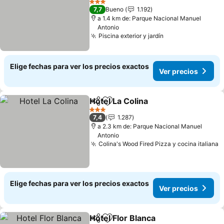
Ver precios
3 Estrellas
7,7
Bueno
1.192
a 1.4 km de: Parque Nacional Manuel
Antonio
Piscina exterior y jardín
Ver precios
Elige fechas para ver los precios exactos
Ver precios
Hotel La Colina
Compartir
Agregar a favoritos
Ver precios
3 Estrellas
7,4
1.287
a 2.3 km de: Parque Nacional Manuel
Antonio
Colina's Wood Fired Pizza y cocina italiana
V
Elige fechas para ver los precios exactos
Ver precios
Hotel Flor Blanca
Compartir
Agregar a favoritos
Ver preci