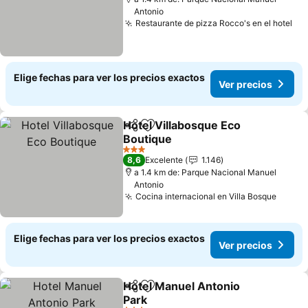
Antonio
Restaurante de pizza Rocco's en el hotel
Ver
Elige fechas para ver los precios exactos
Ver precios
Hotel Villabosque Eco
Compartir
Agregar a favoritos
Boutique
Ver precios
3 Estrellas
8,6
Excelente
1.146
a 1.4 km de: Parque Nacional Manuel
Antonio
Cocina internacional en Villa Bosque
Ver p
Elige fechas para ver los precios exactos
Ver precios
Hotel Manuel Antonio
Compartir
Agregar a favoritos
Park