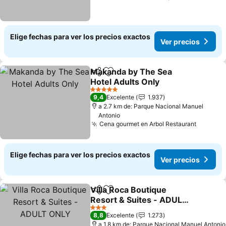
Elige fechas para ver los precios exactos
Ver precios
Makanda by The Sea
Compartir
Agregar a favoritos
Hotel Adults Only
Ver precios
5 Estrellas
9,4
Excelente
1.937
a 2.7 km de: Parque Nacional Manuel
Antonio
Cena gourmet en Arbol Restaurant
Ver pre
Elige fechas para ver los precios exactos
Ver precios
Villa Roca Boutique
Compartir
Agregar a favoritos
Resort & Suites - ADULT
ONLY
Ver precios
3 Estrellas
8,8
Excelente
1.273
a 1.8 km de: Parque Nacional Manuel Antonio