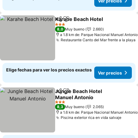
Ver precios
Karahe Beach Hotel
Compartir
Agregar a favoritos
Ver pr
3 Estrellas
8,0
Muy bueno
2.660
a 1.8 km de: Parque Nacional Manuel Antonio
Restaurante Canto del Mar frente a la playa
V
Elige fechas para ver los precios exactos
Ver precios
Jungle Beach Hotel
Compartir
Agregar a favoritos
Manuel Antonio
Ver precios
3 Estrellas
8,3
Muy bueno
2.065
a 1.6 km de: Parque Nacional Manuel Antonio
Piscina exterior rica en vida salvaje
Ver pre