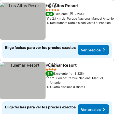
Los Altos Resort
Compartir
Agregar a favoritos
Ver preci
5 Estrellas
9,3
Excelente
2.264
a 2.1 km de: Parque Nacional Manuel Antonio
Restaurante Karola's con vistas al Pacífico
V
Elige fechas para ver los precios exactos
Ver precios
Tulemar Resort
Compartir
Agregar a favoritos
Ver precio
4 Estrellas
9,7
Excelente
3.228
a 2.3 km de: Parque Nacional Manuel
Antonio
Cuatro piscinas distintas
Ver precios
Elige fechas para ver los precios exactos
Ver precios