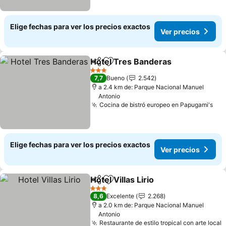
Elige fechas para ver los precios exactos
Ver precios
Hotel Tres Banderas
Compartir
Agregar a favoritos
Ver p
3 Estrellas
7,7
Bueno
2.542
a 2.4 km de: Parque Nacional Manuel
Antonio
Cocina de bistró europeo en Papugami's
Ver
Elige fechas para ver los precios exactos
Ver precios
Hotel Villas Lirio
Compartir
Agregar a favoritos
Ver precio
3 Estrellas
8,6
Excelente
2.268
a 2.0 km de: Parque Nacional Manuel
Antonio
Restaurante de estilo tropical con arte local
V