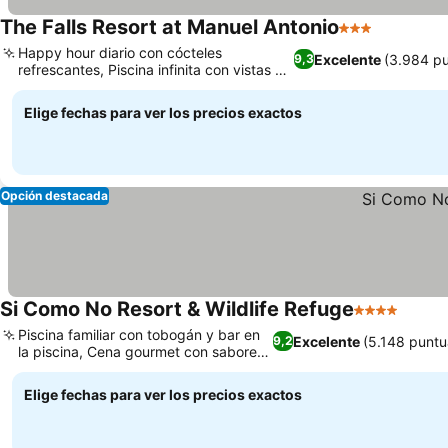
The Falls Resort at Manuel Antonio
3 Estrellas
Happy hour diario con cócteles
Excelente
(3.984 p
9,3
refrescantes, Piscina infinita con vistas a
la vegetación tropical
Elige fechas para ver los precios exactos
Opción destacada
Si Como No Resort & Wildlife Refuge
4 Estrellas
Piscina familiar con tobogán y bar en
Excelente
(5.148 puntu
9,2
la piscina, Cena gourmet con sabores
locales
Elige fechas para ver los precios exactos