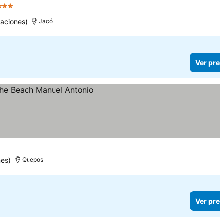
3 Estrellas
uaciones)
Jacó
Ver pre
nes)
Quepos
Ver pre