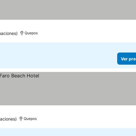
uaciones)
Quepos
Ver pre
aciones)
Quepos