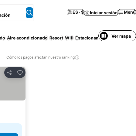
ES · $
Menú
Iniciar sesión
ación
Ver mapa
ido
Aire acondicionado
Resort
Wifi
Estacionamiento
Cancelació
Cómo los pagos afectan nuestro ranking
Agregar a favoritos
Compartir