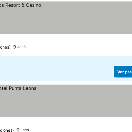
iones)
Jacó
Ver pre
ciones)
Jacó