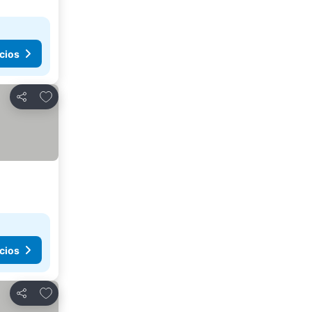
cios
Agregar a favoritos
Compartir
cios
Agregar a favoritos
Compartir