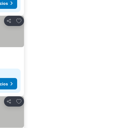
cios
Agregar a favoritos
Compartir
cios
Agregar a favoritos
Compartir