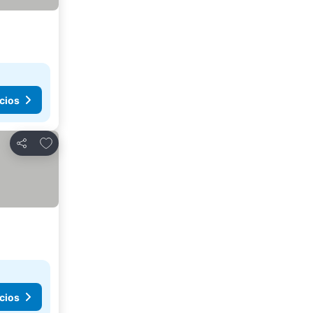
cios
Agregar a favoritos
Compartir
cios