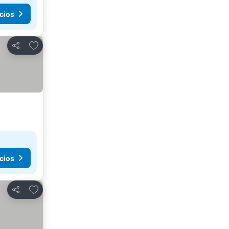
cios
Agregar a favoritos
Compartir
cios
Agregar a favoritos
Compartir