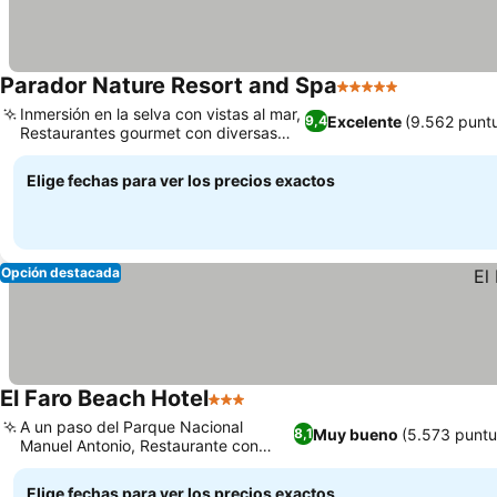
Parador Nature Resort and Spa
5 Estrellas
Inmersión en la selva con vistas al mar,
Excelente
(9.562 punt
9,4
Restaurantes gourmet con diversas
opciones
Elige fechas para ver los precios exactos
Opción destacada
El Faro Beach Hotel
3 Estrellas
A un paso del Parque Nacional
Muy bueno
(5.573 puntu
8,1
Manuel Antonio, Restaurante con
vistas increíbles
Elige fechas para ver los precios exactos