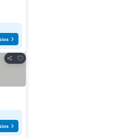
cios
Agregar a favoritos
Compartir
cios