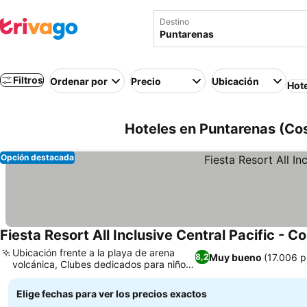
Destino
Filtros
Ordenar por
Precio
Ubicación
Hot
Hoteles en Puntarenas (Cos
Opción destacada
Fiesta Resort All Inclusive Central Pacific - C
Ubicación frente a la playa de arena
Muy bueno
(17.006 p
8,2
volcánica, Clubes dedicados para niños
y adolescentes
Elige fechas para ver los precios exactos