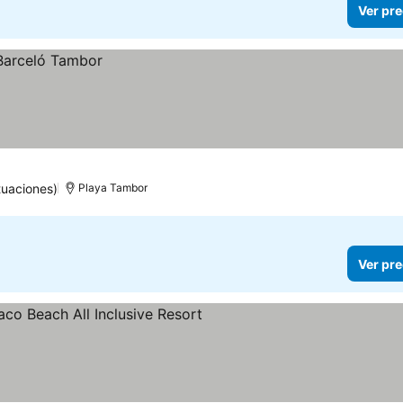
Ver pre
uaciones)
Playa Tambor
Ver pre