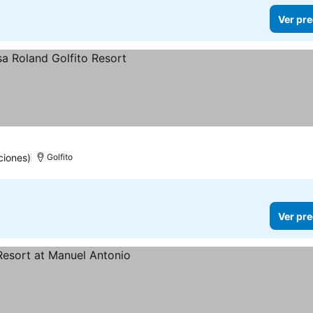
Ver pre
ciones)
Golfito
Ver pre