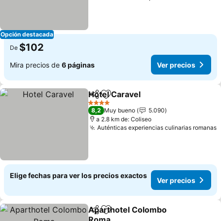
Opción destacada
$102
De
Mira precios de
6 páginas
Ver precios
Hotel Caravel
Compartir
Agregar a favoritos
4 Estrellas
8,2
Muy bueno
5.090
a 2.8 km de: Coliseo
Auténticas experiencias culinarias romanas
Elige fechas para ver los precios exactos
Ver precios
Aparthotel Colombo
Compartir
Agregar a favoritos
Roma