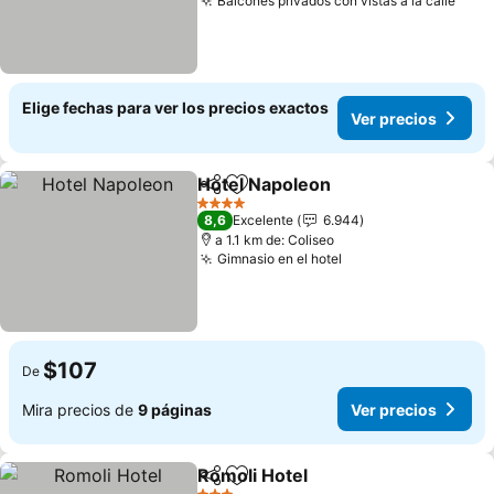
Balcones privados con vistas a la calle
Elige fechas para ver los precios exactos
Ver precios
Hotel Napoleon
Compartir
Agregar a favoritos
4 Estrellas
8,6
Excelente
6.944
a 1.1 km de: Coliseo
Gimnasio en el hotel
$107
De
Mira precios de
9 páginas
Ver precios
Romoli Hotel
Compartir
Agregar a favoritos