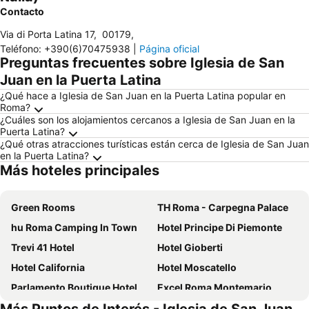
Contacto
Via di Porta Latina 17
,
00179
,
Teléfono
:
+390(6)70475938
|
Página oficial
Preguntas frecuentes sobre Iglesia de San
Juan en la Puerta Latina
¿Qué hace a Iglesia de San Juan en la Puerta Latina popular en
Roma?
¿Cuáles son los alojamientos cercanos a Iglesia de San Juan en la
Puerta Latina?
¿Qué otras atracciones turísticas están cerca de Iglesia de San Juan
en la Puerta Latina?
Más hoteles principales
Green Rooms
TH Roma - Carpegna Palace
hu Roma Camping In Town
Hotel Principe Di Piemonte
Trevi 41 Hotel
Hotel Gioberti
Hotel California
Hotel Moscatello
Parlamento Boutique Hotel
Excel Roma Montemario
Grand Hotel Tiberio
Hotel Elite