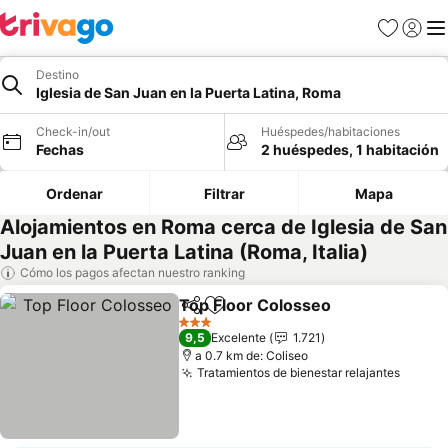
Favoritos
Iniciar 
Me
Destino
Iglesia de San Juan en la Puerta Latina, Roma
Check-in/out
Huéspedes/habitaciones
Fechas
2 huéspedes, 1 habitación
Ordenar
Filtrar
Mapa
Alojamientos en Roma cerca de Iglesia de San
Juan en la Puerta Latina (Roma, Italia)
Cómo los pagos afectan nuestro ranking
Top Floor Colosseo
Compartir
Agregar a favoritos
3 Estrellas
9,5
Excelente
1.721
a 0.7 km de: Coliseo
Tratamientos de bienestar relajantes