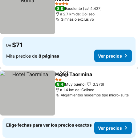
4 Estrellas
8,8
Excelente
4.427
a 2.7 km de: Coliseo
Gimnasio exclusivo
$71
De
Mira precios de
8 páginas
Ver precios
Hotel Taormina
Compartir
Agregar a favoritos
2 Estrellas
8,4
Muy bueno
3.376
a 1.4 km de: Coliseo
Alojamientos modernos tipo micro-suite
Elige fechas para ver los precios exactos
Ver precios