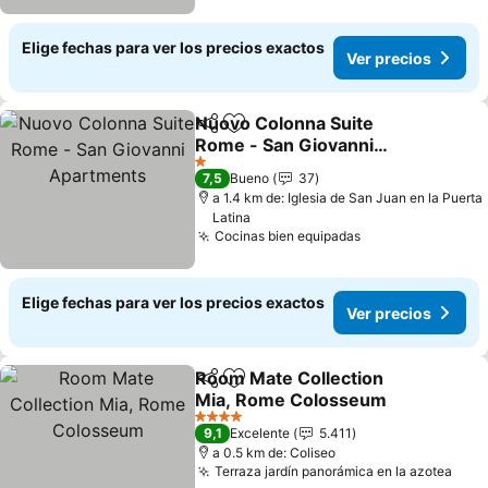
Elige fechas para ver los precios exactos
Ver precios
Nuovo Colonna Suite
Compartir
Agregar a favoritos
Rome - San Giovanni
Apartments
1 Estrellas
7,5
Bueno
37
a 1.4 km de: Iglesia de San Juan en la Puerta
Latina
Cocinas bien equipadas
Elige fechas para ver los precios exactos
Ver precios
Room Mate Collection
Compartir
Agregar a favoritos
Mia, Rome Colosseum
4 Estrellas
9,1
Excelente
5.411
a 0.5 km de: Coliseo
Terraza jardín panorámica en la azotea