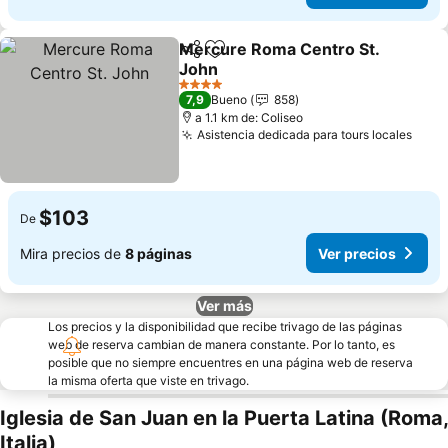
Mercure Roma Centro St.
Compartir
Agregar a favoritos
John
4 Estrellas
7,9
Bueno
858
a 1.1 km de: Coliseo
Asistencia dedicada para tours locales
$103
De
Mira precios de
8 páginas
Ver precios
Ver más
Los precios y la disponibilidad que recibe trivago de las páginas
web de reserva cambian de manera constante. Por lo tanto, es
posible que no siempre encuentres en una página web de reserva
la misma oferta que viste en trivago.
Iglesia de San Juan en la Puerta Latina (Roma,
Italia)