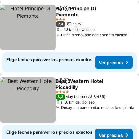
Hotel Principe Di
Compartir
Agregar a favoritos
Piemonte
3 Estrellas
7,4
1.172
a 1.8 km de: Coliseo
Edificio renovado con encanto clásico
Elige fechas para ver los precios exactos
Ver precios
Best Western Hotel
Compartir
Agregar a favoritos
Piccadilly
4 Estrellas
8,2
Muy bueno
3.435
a 1.6 km de: Coliseo
Desayuno panorámico en la octava planta
Elige fechas para ver los precios exactos
Ver precios