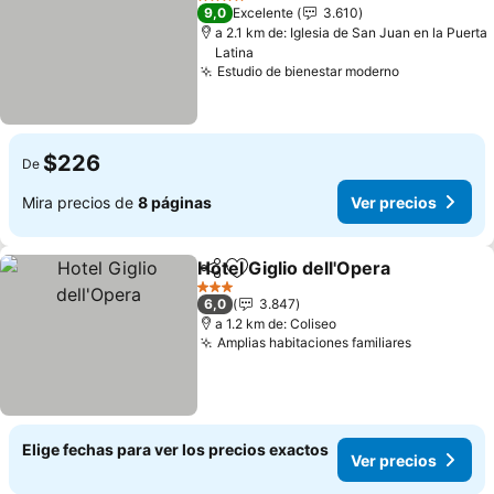
4 Estrellas
9,0
Excelente
3.610
a 2.1 km de: Iglesia de San Juan en la Puerta
Latina
Estudio de bienestar moderno
$226
De
Mira precios de
8 páginas
Ver precios
Hotel Giglio dell'Opera
Compartir
Agregar a favoritos
3 Estrellas
6,0
3.847
a 1.2 km de: Coliseo
Amplias habitaciones familiares
Elige fechas para ver los precios exactos
Ver precios