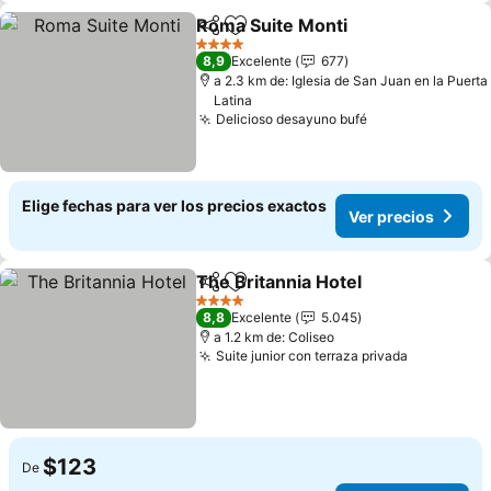
Roma Suite Monti
Compartir
Agregar a favoritos
4 Estrellas
8,9
Excelente
677
a 2.3 km de: Iglesia de San Juan en la Puerta
Latina
Delicioso desayuno bufé
Elige fechas para ver los precios exactos
Ver precios
The Britannia Hotel
Compartir
Agregar a favoritos
4 Estrellas
8,8
Excelente
5.045
a 1.2 km de: Coliseo
Suite junior con terraza privada
$123
De