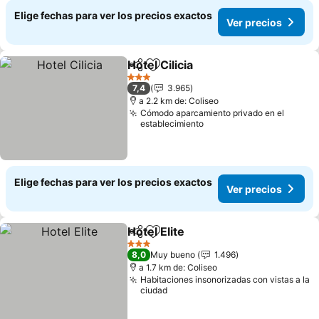
Elige fechas para ver los precios exactos
Ver precios
Hotel Cilicia
Compartir
Agregar a favoritos
3 Estrellas
7,4
3.965
a 2.2 km de: Coliseo
Cómodo aparcamiento privado en el
establecimiento
Elige fechas para ver los precios exactos
Ver precios
Hotel Elite
Compartir
Agregar a favoritos
3 Estrellas
8,0
Muy bueno
1.496
a 1.7 km de: Coliseo
Habitaciones insonorizadas con vistas a la
ciudad