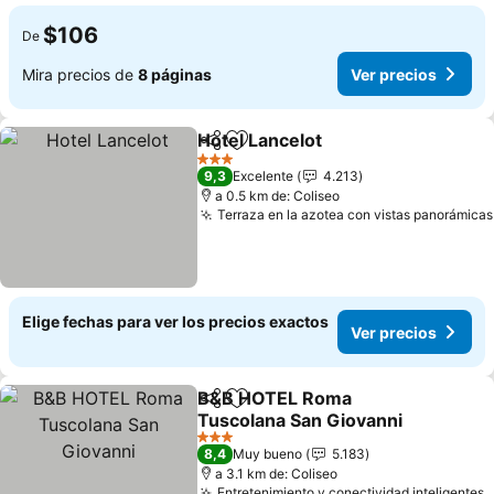
$106
De
Mira precios de
8 páginas
Ver precios
Hotel Lancelot
Compartir
Agregar a favoritos
3 Estrellas
9,3
Excelente
4.213
a 0.5 km de: Coliseo
Terraza en la azotea con vistas panorámicas
Elige fechas para ver los precios exactos
Ver precios
B&B HOTEL Roma
Compartir
Agregar a favoritos
Tuscolana San Giovanni
3 Estrellas
8,4
Muy bueno
5.183
a 3.1 km de: Coliseo
Entretenimiento y conectividad inteligentes