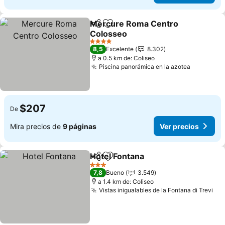
Mercure Roma Centro
Compartir
Agregar a favoritos
Colosseo
4 Estrellas
8,5
Excelente
8.302
a 0.5 km de: Coliseo
Piscina panorámica en la azotea
$207
De
Mira precios de
9 páginas
Ver precios
Hotel Fontana
Compartir
Agregar a favoritos
3 Estrellas
7,8
Bueno
3.549
a 1.4 km de: Coliseo
Vistas inigualables de la Fontana di Trevi