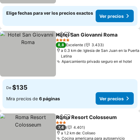
Elige fechas para ver los precios exactos
Ver precios
Hotel San Giovanni Roma
Compartir
Agregar a favoritos
4 Estrellas
8,8
Excelente
3.433
a 0.3 km de: Iglesia de San Juan en la Puerta
Latina
Aparcamiento privado seguro en el hotel
$135
De
Mira precios de
6 páginas
Ver precios
Roma Resort Colosseum
Compartir
Agregar a favoritos
3 Estrellas
7,4
4.401
a 1.2 km de: Coliseo
Cocina americana para autoservicio