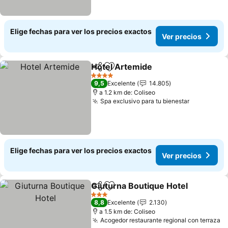
Elige fechas para ver los precios exactos
Ver precios
Hotel Artemide
Compartir
Agregar a favoritos
Ver precio
4 Estrellas
9,5
Excelente
14.805
a 1.2 km de: Coliseo
Spa exclusivo para tu bienestar
Ver preci
Elige fechas para ver los precios exactos
Ver precios
Giuturna Boutique Hotel
Compartir
Agregar a favoritos
Ve
3 Estrellas
8,8
Excelente
2.130
a 1.5 km de: Coliseo
Acogedor restaurante regional con terraza
Ve