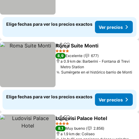
Elige fechas para ver los precios exactos
Ver precios
Roma Suite Monti
Compartir
Agregar a favoritos
Ver prec
4 Estrellas
8,9
Excelente
677
a 0.9 km de: Barberini - Fontana di Trevi
Metro Station
Sumérgete en el histórico barrio de Monti
Ve
Elige fechas para ver los precios exactos
Ver precios
Ludovisi Palace Hotel
Compartir
Agregar a favoritos
Ver p
4 Estrellas
8,1
Muy bueno
2.856
a 1.9 km de: Coliseo