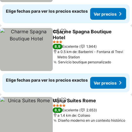
Elige fechas para ver los precios exactos
Ver precios
Charme Spagna Boutique
Compartir
Agregar a favoritos
Hotel
Ver precios
3 Estrellas
8,9
Excelente
1.944
a 0.5 km de: Barberini - Fontana di Trevi
Metro Station
Servicio boutique personalizado
Ver preci
Elige fechas para ver los precios exactos
Ver precios
Unica Suites Rome
Compartir
Agregar a favoritos
Ver pre
4 Estrellas
8,9
Excelente
2.653
a 1.4 km de: Coliseo
Diseño moderno en un contexto histórico
Ver