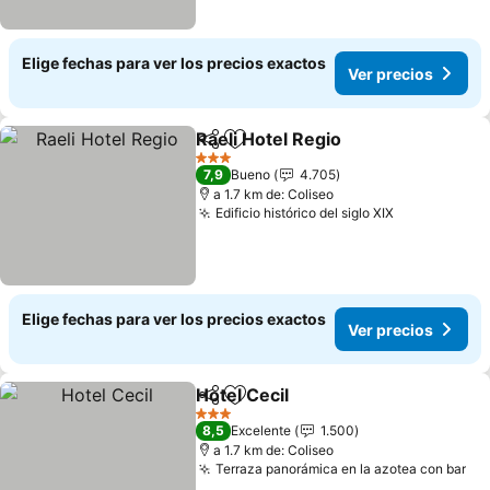
Elige fechas para ver los precios exactos
Ver precios
Raeli Hotel Regio
Compartir
Agregar a favoritos
Ver preci
3 Estrellas
7,9
Bueno
4.705
a 1.7 km de: Coliseo
Edificio histórico del siglo XIX
Ver precios
Elige fechas para ver los precios exactos
Ver precios
Hotel Cecil
Compartir
Agregar a favoritos
Ver precios
3 Estrellas
8,5
Excelente
1.500
a 1.7 km de: Coliseo
Terraza panorámica en la azotea con bar
Ve