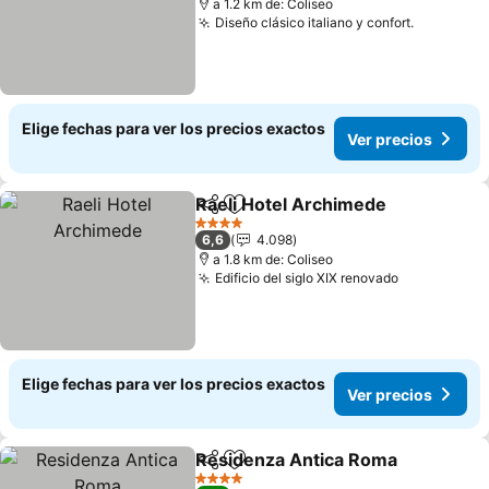
a 1.2 km de: Coliseo
Diseño clásico italiano y confort.
Ver prec
Elige fechas para ver los precios exactos
Ver precios
Raeli Hotel Archimede
Compartir
Agregar a favoritos
Ver
4 Estrellas
6,6
4.098
a 1.8 km de: Coliseo
Edificio del siglo XIX renovado
Ver precio
Elige fechas para ver los precios exactos
Ver precios
Residenza Antica Roma
Compartir
Agregar a favoritos
Ve
4 Estrellas