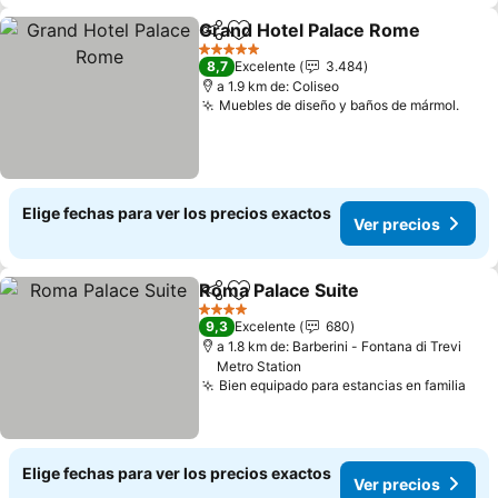
Grand Hotel Palace Rome
Compartir
Agregar a favoritos
5 Estrellas
8,7
Excelente
3.484
a 1.9 km de: Coliseo
Muebles de diseño y baños de mármol.
Ver 
Elige fechas para ver los precios exactos
Ver precios
Roma Palace Suite
Compartir
Agregar a favoritos
Ver pre
4 Estrellas
9,3
Excelente
680
a 1.8 km de: Barberini - Fontana di Trevi
Metro Station
Bien equipado para estancias en familia
Ver
Elige fechas para ver los precios exactos
Ver precios