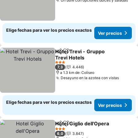
Un bufé con opciones dulces y saladas
Ver 
Elige fechas para ver los precios exactos
Ver precios
Hotel Trevi - Gruppo
Compartir
Agregar a favoritos
Trevi Hotels
Ver precios
3 Estrellas
7,3
4.446
a 1.3 km de: Coliseo
Desayuno en la azotea con vistas
Ver prec
Elige fechas para ver los precios exactos
Ver precios
Hotel Giglio dell'Opera
Compartir
Agregar a favoritos
Ver
3 Estrellas
6,0
3.847