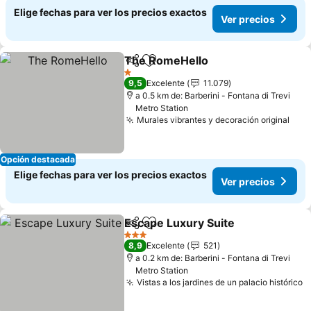
Elige fechas para ver los precios exactos
Ver precios
The RomeHello
Compartir
Agregar a favoritos
Ver precio
1 Estrellas
9,5
Excelente
11.079
a 0.5 km de: Barberini - Fontana di Trevi
Metro Station
Murales vibrantes y decoración original
Ver 
Opción destacada
Elige fechas para ver los precios exactos
Ver precios
Escape Luxury Suite
Compartir
Agregar a favoritos
Ver p
3 Estrellas
8,9
Excelente
521
a 0.2 km de: Barberini - Fontana di Trevi
Metro Station
Vistas a los jardines de un palacio histórico
V