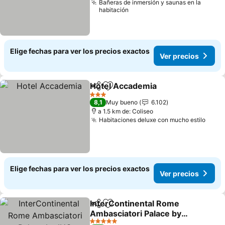
Bañeras de inmersión y saunas en la
habitación
Elige fechas para ver los precios exactos
Ver precios
Hotel Accademia
Compartir
Agregar a favoritos
Ver preci
3 Estrellas
8,1
Muy bueno
6.102
a 1.5 km de: Coliseo
Habitaciones deluxe con mucho estilo
Ver p
Elige fechas para ver los precios exactos
Ver precios
InterContinental Rome
Compartir
Agregar a favoritos
Ambasciatori Palace by
IHG
Ver precios
5 Estrellas