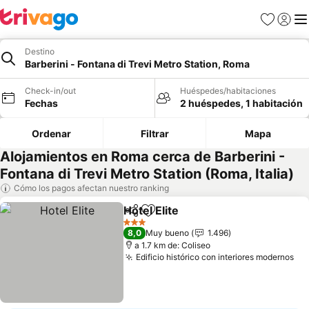
Favoritos
Iniciar 
Me
Destino
Barberini - Fontana di Trevi Metro Station, Roma
Check-in/out
Huéspedes/habitaciones
Fechas
2 huéspedes, 1 habitación
Ordenar
Filtrar
Mapa
Alojamientos en Roma cerca de Barberini -
Fontana di Trevi Metro Station (Roma, Italia)
Cómo los pagos afectan nuestro ranking
Hotel Elite
Compartir
Agregar a favoritos
Ver precios
3 Estrellas
8,0
Muy bueno
1.496
a 1.7 km de: Coliseo
Edificio histórico con interiores modernos
Ve