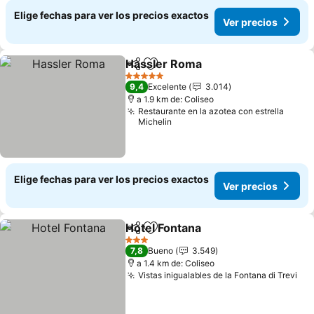
Elige fechas para ver los precios exactos
Ver precios
Hassler Roma
Compartir
Agregar a favoritos
Ver precios
5 Estrellas
9,4
Excelente
3.014
a 1.9 km de: Coliseo
Restaurante en la azotea con estrella
Michelin
Elige fechas para ver los precios exactos
Ver precios
Hotel Fontana
Compartir
Agregar a favoritos
Ver precios
3 Estrellas
7,8
Bueno
3.549
a 1.4 km de: Coliseo
Vistas inigualables de la Fontana di Trevi
Ver