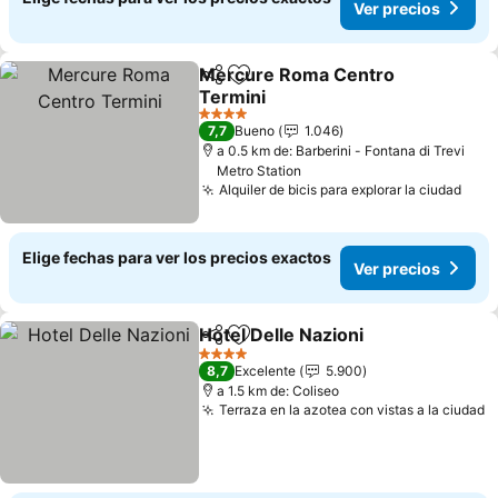
Ver precios
Mercure Roma Centro
Compartir
Agregar a favoritos
Termini
Ver precios
4 Estrellas
7,7
Bueno
1.046
a 0.5 km de: Barberini - Fontana di Trevi
Metro Station
Alquiler de bicis para explorar la ciudad
Ver 
Elige fechas para ver los precios exactos
Ver precios
Hotel Delle Nazioni
Compartir
Agregar a favoritos
Ver pre
4 Estrellas
8,7
Excelente
5.900
a 1.5 km de: Coliseo
Terraza en la azotea con vistas a la ciudad
V