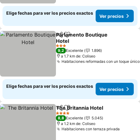
Elige fechas para ver los precios exactos
Ver precios
Parlamento Boutique
Compartir
Agregar a favoritos
Hotel
Ver precios
3 Estrellas
9,2
Excelente
1.896
a 1.7 km de: Coliseo
Habitaciones reformadas con un toque único
Elige fechas para ver los precios exactos
Ver precios
The Britannia Hotel
Compartir
Agregar a favoritos
Ver pre
4 Estrellas
8,8
Excelente
5.045
a 1.2 km de: Coliseo
Habitaciones con terraza privada
Ver prec