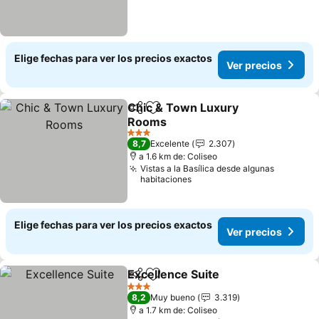
Elige fechas para ver los precios exactos
Ver precios
Chic & Town Luxury
Compartir
Agregar a favoritos
Rooms
Ver precios
3 Estrellas
8,7
Excelente
2.307
a 1.6 km de: Coliseo
Vistas a la Basílica desde algunas
habitaciones
Elige fechas para ver los precios exactos
Ver precios
Excellence Suite
Compartir
Agregar a favoritos
Ver preci
3 Estrellas
8,2
Muy bueno
3.319
a 1.7 km de: Coliseo