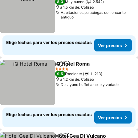
8,3
Muy bueno
2.542
a 1.5 km de: Coliseo
Habitaciones palaciegas con encanto
antiguo
Elige fechas para ver los precios exactos
Ver precios
iQ Hotel Roma
Compartir
Agregar a favoritos
Ver precios
4 Estrellas
9,5
Excelente
11.213
a 1.2 km de: Coliseo
Desayuno buffet amplio y variado
Ver prec
Elige fechas para ver los precios exactos
Ver precios
Hotel Gea Di Vulcano