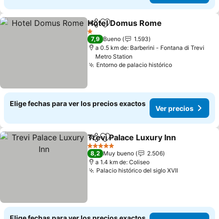
Hotel Domus Rome
Compartir
Agregar a favoritos
Ver pr
1 Estrellas
7,9
Bueno
1.593
a 0.5 km de: Barberini - Fontana di Trevi
Metro Station
Entorno de palacio histórico
Ver precios
Elige fechas para ver los precios exactos
Ver precios
Trevi Palace Luxury Inn
Compartir
Agregar a favoritos
Ver
5 Estrellas
8,2
Muy bueno
2.506
a 1.4 km de: Coliseo
Palacio histórico del siglo XVII
Ver precio
Elige fechas para ver los precios exactos