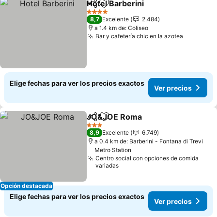
Hotel Barberini
Compartir
Agregar a favoritos
Ver precios
4 Estrellas
8,7
Excelente
2.484
a 1.4 km de: Coliseo
Bar y cafetería chic en la azotea
Ver preci
Elige fechas para ver los precios exactos
Ver precios
JO&JOE Roma
Compartir
Agregar a favoritos
Ver precios
3 Estrellas
8,9
Excelente
6.749
a 0.4 km de: Barberini - Fontana di Trevi
Metro Station
Centro social con opciones de comida
variadas
Opción destacada
Elige fechas para ver los precios exactos
Ver precios