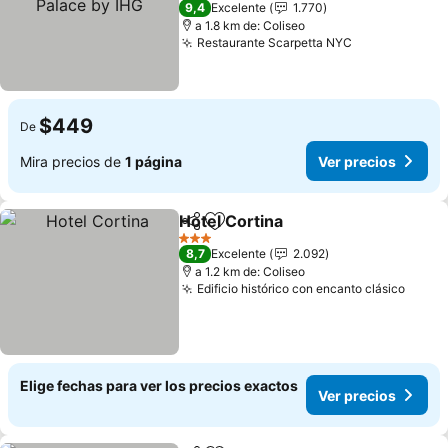
9,4
Excelente
1.770
a 1.8 km de: Coliseo
Restaurante Scarpetta NYC
Ver precios
$449
De
Mira precios de
1 página
Ver precios
Hotel Cortina
Compartir
Agregar a favoritos
Ver precios
3 Estrellas
8,7
Excelente
2.092
a 1.2 km de: Coliseo
Edificio histórico con encanto clásico
Ver p
Elige fechas para ver los precios exactos
Ver precios