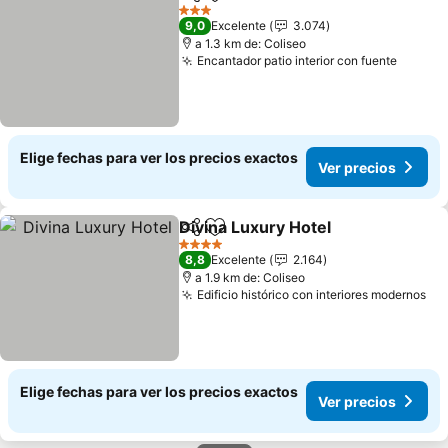
Compartir
Agregar a favoritos
Ver p
3 Estrellas
9,0
Excelente
3.074
a 1.3 km de: Coliseo
Encantador patio interior con fuente
Ver pr
Elige fechas para ver los precios exactos
Ver precios
Divina Luxury Hotel
Compartir
Agregar a favoritos
Ver pr
4 Estrellas
8,8
Excelente
2.164
a 1.9 km de: Coliseo
Edificio histórico con interiores modernos
Ve
Elige fechas para ver los precios exactos
Ver precios