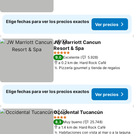
Elige fechas para ver los precios exactos
Ver precios
JW Marriott Cancun
Compartir
Agregar a favoritos
Resort & Spa
5 Estrellas
9,0
Excelente
5.928
a 0.2 km de: Hard Rock Café
Pizzería gourmet y tienda de regalos
Elige fechas para ver los precios exactos
Ver precios
Occidental Tucancún
Compartir
Agregar a favoritos
4 Estrellas
8,3
Muy bueno
25.748
a 1.4 km de: Hard Rock Café
Habitaciones con vista al mar o a la laguna