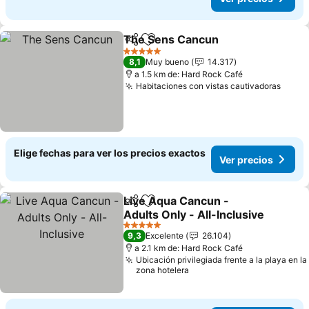
The Sens Cancun
Compartir
Agregar a favoritos
5 Estrellas
8,1
Muy bueno
14.317
a 1.5 km de: Hard Rock Café
Habitaciones con vistas cautivadoras
Elige fechas para ver los precios exactos
Ver precios
Live Aqua Cancun -
Compartir
Agregar a favoritos
Adults Only - All-Inclusive
5 Estrellas
9,3
Excelente
26.104
a 2.1 km de: Hard Rock Café
Ubicación privilegiada frente a la playa en la
zona hotelera