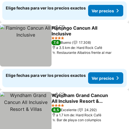
Elige fechas para ver los precios exactos
Ver precios
Flamingo Cancun All
Compartir
Agregar a favoritos
Inclusive
4 Estrellas
7,6
Bueno
17.308
a 3.5 km de: Hard Rock Café
Restaurante Albatros frente al mar
Elige fechas para ver los precios exactos
Ver precios
Wyndham Grand Cancun
Compartir
Agregar a favoritos
All Inclusive Resort &
Villas
4 Estrellas
8,5
Excelente
24.292
a 1.7 km de: Hard Rock Café
Bar de playa con columpios