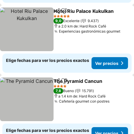
Hotel Riu Palace Kukulkan
Compartir
Agregar a favoritos
5 Estrellas
9,0
Excelente
9.437
a 2.0 km de: Hard Rock Café
Experiencias gastronómicas gourmet
Elige fechas para ver los precios exactos
Ver precios
The Pyramid Cancun
Compartir
Agregar a favoritos
4 Estrellas
7,8
Bueno
15.791
a 1.4 km de: Hard Rock Café
Cafetería gourmet con postres
Elige fechas para ver los precios exactos
Ver precios