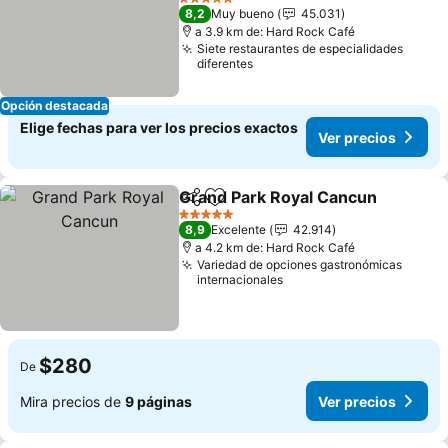
5 Estrellas
8,2
Muy bueno
45.031
a 3.9 km de: Hard Rock Café
Siete restaurantes de especialidades
diferentes
Opción destacada
Elige fechas para ver los precios exactos
Ver precios
Grand Park Royal Cancun
Compartir
Agregar a favoritos
5 Estrellas
8,9
Excelente
42.914
a 4.2 km de: Hard Rock Café
Variedad de opciones gastronómicas
internacionales
$280
De
Mira precios de
9 páginas
Ver precios