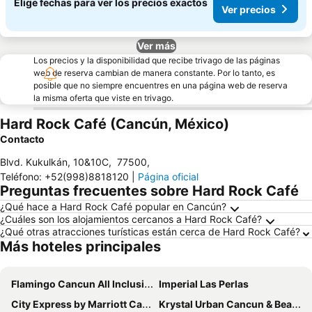
Elige fechas para ver los precios exactos
Ver precios
Ver más
Los precios y la disponibilidad que recibe trivago de las páginas
web de reserva cambian de manera constante. Por lo tanto, es
posible que no siempre encuentres en una página web de reserva
la misma oferta que viste en trivago.
Hard Rock Café (Cancún, México)
Contacto
Blvd. Kukulkán, 10&10C
,
77500
,
Teléfono
:
+52(998)8818120
|
Página oficial
Preguntas frecuentes sobre Hard Rock Café
¿Qué hace a Hard Rock Café popular en Cancún?
¿Cuáles son los alojamientos cercanos a Hard Rock Café?
¿Qué otras atracciones turísticas están cerca de Hard Rock Café?
Más hoteles principales
Flamingo Cancun All Inclusive
Imperial Las Perlas
City Express by Marriott Cancun
Krystal Urban Cancun & Beach Club