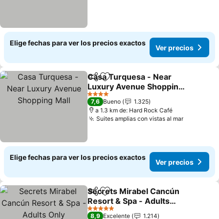
Elige fechas para ver los precios exactos
Ver precios
Casa Turquesa - Near
Compartir
Agregar a favoritos
Luxury Avenue Shopping
Mall
4 Estrellas
7,6
Bueno
1.325
a 1.3 km de: Hard Rock Café
Suites amplias con vistas al mar
Elige fechas para ver los precios exactos
Ver precios
Secrets Mirabel Cancún
Compartir
Agregar a favoritos
Resort & Spa - Adults
Only
5 Estrellas
8,9
Excelente
1.214