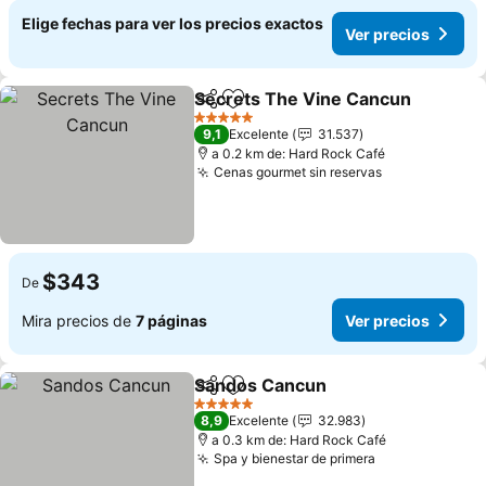
Elige fechas para ver los precios exactos
Ver precios
Secrets The Vine Cancun
Compartir
Agregar a favoritos
5 Estrellas
9,1
Excelente
31.537
a 0.2 km de: Hard Rock Café
Cenas gourmet sin reservas
$343
De
Mira precios de
7 páginas
Ver precios
Sandos Cancun
Compartir
Agregar a favoritos
5 Estrellas
8,9
Excelente
32.983
a 0.3 km de: Hard Rock Café
Spa y bienestar de primera