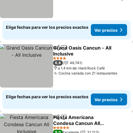
Elige fechas para ver los precios exactos
Ver precios
Grand Oasis Cancun - All
Compartir
Agregar a favoritos
Inclusive
4 Estrellas
6,8
46.741
a 1.4 km de: Hard Rock Café
Cocina variada con 21 restaurantes
Elige fechas para ver los precios exactos
Ver precios
Fiesta Americana
Compartir
Agregar a favoritos
Condesa Cancun All
Inclusive
5 Estrellas
9,0
Excelente
31.213