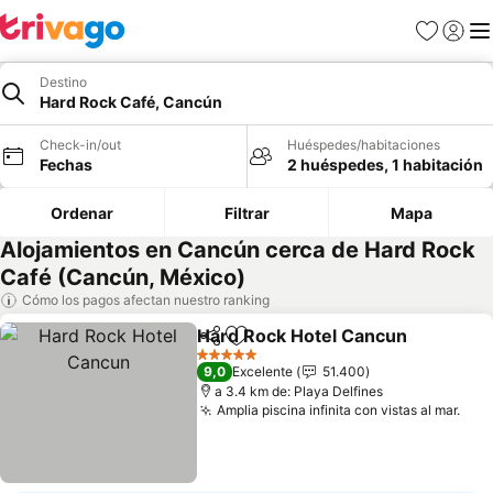
Favoritos
Iniciar 
Me
Destino
Hard Rock Café, Cancún
Check-in/out
Huéspedes/habitaciones
Fechas
2 huéspedes, 1 habitación
Ordenar
Filtrar
Mapa
Alojamientos en Cancún cerca de Hard Rock
Café (Cancún, México)
Cómo los pagos afectan nuestro ranking
Hard Rock Hotel Cancun
Compartir
Agregar a favoritos
5 Estrellas
9,0
Excelente
51.400
a 3.4 km de: Playa Delfines
Amplia piscina infinita con vistas al mar.