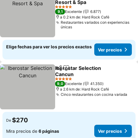
Resort & Spa
5 Estrellas
9,1
Excelente
6.877
a 0.2 km de: Hard Rock Café
Restaurantes variados con experiencias
únicas
Elige fechas para ver los precios exactos
Ver precios
Iberostar Selection
Compartir
Agregar a favoritos
Cancun
5 Estrellas
9,0
Excelente
41.350
a 2.6 km de: Hard Rock Café
Cinco restaurantes con cocina variada
$270
De
Mira precios de
6 páginas
Ver precios