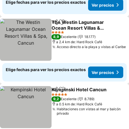
Elige fechas para ver los precios exactos
Ver precios
The Westin Lagunamar
Compartir
Agregar a favoritos
Ocean Resort Villas &
Spa, Cancun
4 Estrellas
8,9
Excelente
18.177
a 2.4 km de: Hard Rock Café
Acceso directo a la playa y vistas al Caribe
Elige fechas para ver los precios exactos
Ver precios
Kempinski Hotel Cancun
Compartir
Agregar a favoritos
5 Estrellas
9,2
Excelente
8.789
a 0.5 km de: Hard Rock Café
Habitaciones con vistas al mar y balcón
privado