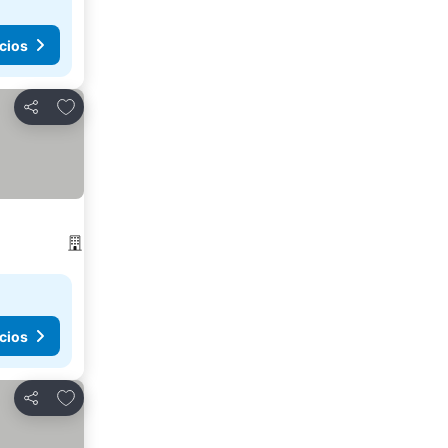
cios
Agregar a favoritos
Compartir
cios
Agregar a favoritos
Compartir