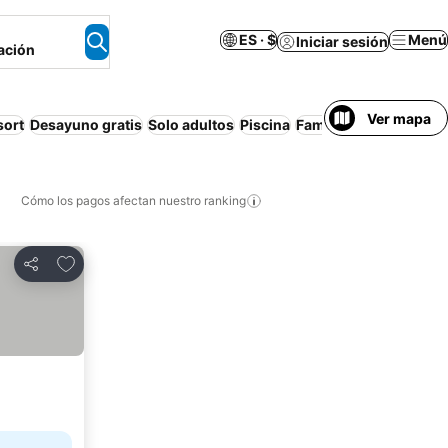
ES · $
Menú
Iniciar sesión
ación
Ver mapa
sort
Desayuno gratis
Solo adultos
Piscina
Familias
Apartament
Cómo los pagos afectan nuestro ranking
Agregar a favoritos
Compartir