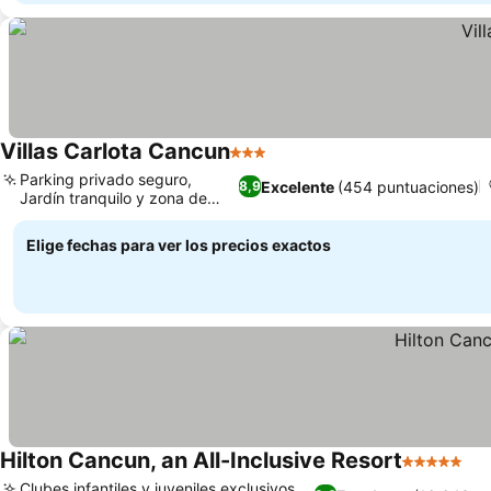
Villas Carlota Cancun
3 Estrellas
Parking privado seguro,
Excelente
(454 puntuaciones)
8,9
Jardín tranquilo y zona de
pícnic
Elige fechas para ver los precios exactos
Hilton Cancun, an All-Inclusive Resort
5 Estrellas
Clubes infantiles y juveniles exclusivos,