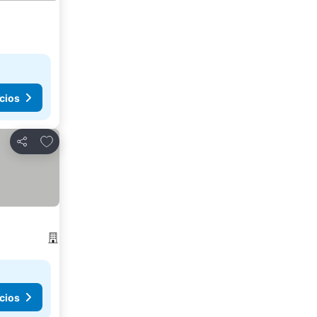
cios
Agregar a favoritos
Compartir
cios