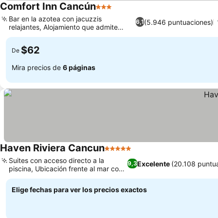
Comfort Inn Cancún
3 Estrellas
Bar en la azotea con jacuzzis
(5.946 puntuaciones)
6,1
relajantes, Alojamiento que admite
mascotas
$62
De
Mira precios de
6 páginas
Haven Riviera Cancun
5 Estrellas
Suites con acceso directo a la
Excelente
(20.108 puntu
9,3
piscina, Ubicación frente al mar con
playa apartada
Elige fechas para ver los precios exactos