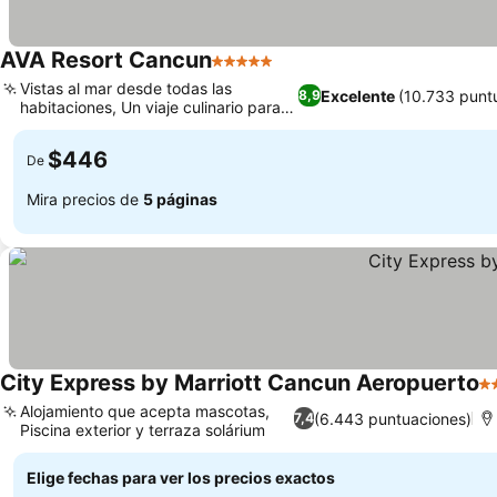
AVA Resort Cancun
5 Estrellas
Vistas al mar desde todas las
Excelente
(10.733 punt
8,9
habitaciones, Un viaje culinario para
chuparse los dedos
$446
De
Mira precios de
5 páginas
City Express by Marriott Cancun Aeropuerto
2 
Alojamiento que acepta mascotas,
(6.443 puntuaciones)
7,4
Piscina exterior y terraza solárium
Elige fechas para ver los precios exactos