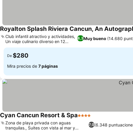
Royalton Splash Riviera Cancun, An Autograph 
Club infantil atractivo y actividades,
Muy bueno
(14.680 punt
8,3
Un viaje culinario diverso en 12
restaurantes
$280
De
Mira precios de
7 páginas
Cyan Cancun Resort & Spa
4 Estrellas
Zona de playa privada con aguas
(6.348 puntuacione
7,0
tranquilas., Suites con vista al mar y
jacuzzi privado