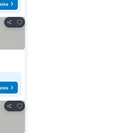
cios
Agregar a favoritos
Compartir
cios
Agregar a favoritos
Compartir