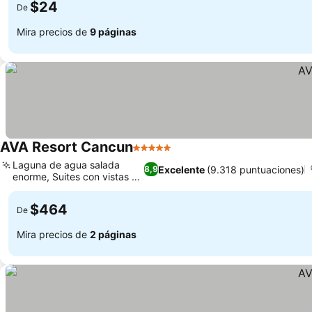
$24
De
Mira precios de
9 páginas
AVA Resort Cancun
5 Estrellas
Laguna de agua salada
Excelente
(9.318 puntuaciones)
8,9
enorme, Suites con vistas al
mar
$464
De
Mira precios de
2 páginas