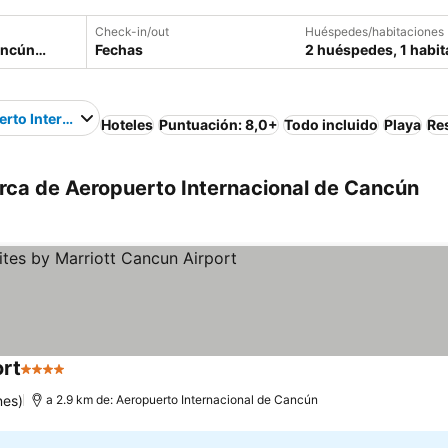
Check-in/out
Huéspedes/habitaciones
Fechas
2 huéspedes, 1 habit
rto Internacional de Cancún
Hoteles
Puntuación: 8,0+
Todo incluido
Playa
Re
rca de Aeropuerto Internacional de Cancún
ort
4 Estrellas
nes)
a 2.9 km de: Aeropuerto Internacional de Cancún