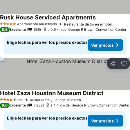
Rusk House Serviced Apartments
Apartamento amueblado
Restaurante Bistro en el hotel
5 Estrellas
8,9
Excelente
656
a 0.9 km de: George R Brown Convention Center
Elige fechas para ver los precios exactos
Ver precios
Compartir
Ag
Hotel Zaza Houston Museum District
Hotel
Restaurante y Lounge Monarch
4 Estrellas
9,0
Excelente
7.232
a 4.4 km de: George R Brown Convention Center
Elige fechas para ver los precios exactos
Ver precios