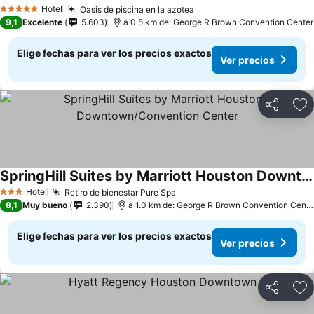
Hotel
Oasis de piscina en la azotea
5 Estrellas
9,1
Excelente
5.603
a 0.5 km de: George R Brown Convention Center
Elige fechas para ver los precios exactos
Ver precios
Compartir
Ag
SpringHill Suites by Marriott Houston Downtown/Convention Center
Hotel
Retiro de bienestar Pure Spa
3 Estrellas
8,1
Muy bueno
2.390
a 1.0 km de: George R Brown Convention Center
Elige fechas para ver los precios exactos
Ver precios
Compartir
Ag