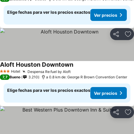
Elige fechas para ver los precios exactos
Ver precios
Compartir
Ag
Aloft Houston Downtown
Hotel
Despensa Re:fuel by Aloft
3 Estrellas
7,7
Bueno
3.210
a 0.8 km de: George R Brown Convention Center
Elige fechas para ver los precios exactos
Ver precios
Compartir
Ag