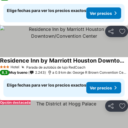
Elige fechas para ver los precios exactos
Ver precios
Compartir
Ag
Residence Inn by Marriott Houston Downtown/Convention Center
Hotel
Parada de autobús de lujo RedCoach
3 Estrellas
8,3
Muy bueno
2.243
a 0.9 km de: George R Brown Convention Center
Elige fechas para ver los precios exactos
Ver precios
Opción destacada
Compartir
Ag