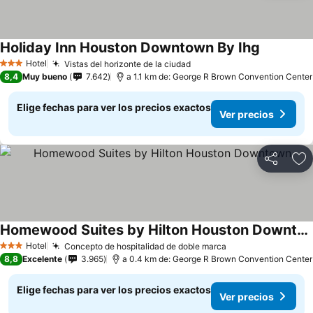
Holiday Inn Houston Downtown By Ihg
Hotel
Vistas del horizonte de la ciudad
3 Estrellas
8,4
Muy bueno
7.642
a 1.1 km de: George R Brown Convention Center
Elige fechas para ver los precios exactos
Ver precios
Compartir
Ag
Homewood Suites by Hilton Houston Downtown
Hotel
Concepto de hospitalidad de doble marca
3 Estrellas
8,8
Excelente
3.965
a 0.4 km de: George R Brown Convention Center
Elige fechas para ver los precios exactos
Ver precios