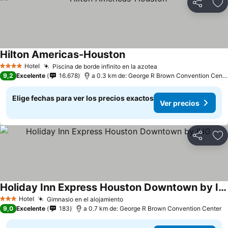
Compartir
Ag
Hilton Americas-Houston
Hotel
Piscina de borde infinito en la azotea
4 Estrellas
9,2
Excelente
16.678
a 0.3 km de: George R Brown Convention Center
Elige fechas para ver los precios exactos
Ver precios
Compartir
Ag
Holiday Inn Express Houston Downtown by IHG
Hotel
Gimnasio en el alojamiento
3 Estrellas
9,0
Excelente
183
a 0.7 km de: George R Brown Convention Center