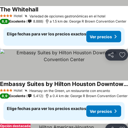
The Whitehall
Hotel
Variedad de opciones gastronómicas en el hotel
4 Estrellas
8,8
Excelente
8.888
a 1.5 km de: George R Brown Convention Center
Elige fechas para ver los precios exactos
Ver precios
Compartir
Ag
Embassy Suites by Hilton Houston Downtown Convention Center
Hotel
Hearsay on the Green, un restaurante con encanto
4 Estrellas
8,9
Excelente
5.412
a 0.4 km de: George R Brown Convention Center
Elige fechas para ver los precios exactos
Ver precios
Opción destacada