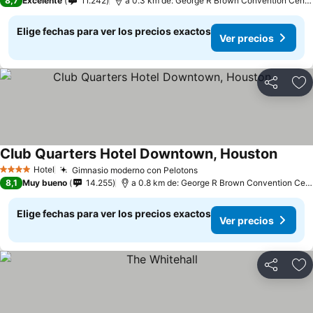
8,7
Excelente
11.242
a 0.3 km de: George R Brown Convention Center
Elige fechas para ver los precios exactos
Ver precios
Compartir
Ag
Club Quarters Hotel Downtown, Houston
Hotel
Gimnasio moderno con Pelotons
4 Estrellas
8,1
Muy bueno
14.255
a 0.8 km de: George R Brown Convention Center
Elige fechas para ver los precios exactos
Ver precios
Compartir
Ag