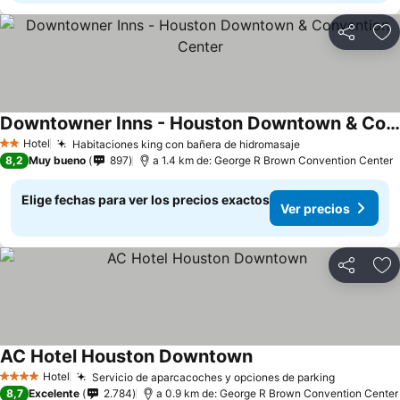
Compartir
Ag
Downtowner Inns - Houston Downtown & Convention Center
Hotel
Habitaciones king con bañera de hidromasaje
2 Estrellas
8,2
Muy bueno
897
a 1.4 km de: George R Brown Convention Center
Elige fechas para ver los precios exactos
Ver precios
Compartir
Ag
AC Hotel Houston Downtown
Hotel
Servicio de aparcacoches y opciones de parking
4 Estrellas
8,7
Excelente
2.784
a 0.9 km de: George R Brown Convention Center