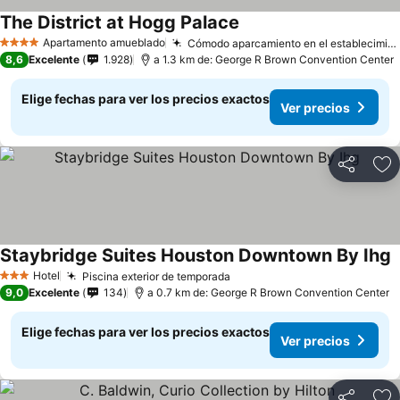
The District at Hogg Palace
Apartamento amueblado
Cómodo aparcamiento en el establecimiento
4 Estrellas
8,6
Excelente
1.928
a 1.3 km de: George R Brown Convention Center
Elige fechas para ver los precios exactos
Ver precios
Compartir
Ag
Staybridge Suites Houston Downtown By Ihg
Hotel
Piscina exterior de temporada
3 Estrellas
9,0
Excelente
134
a 0.7 km de: George R Brown Convention Center
Elige fechas para ver los precios exactos
Ver precios