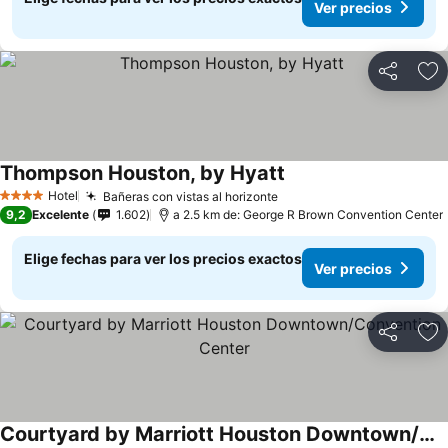
Ver precios
Compartir
Ag
Thompson Houston, by Hyatt
Hotel
Bañeras con vistas al horizonte
4 Estrellas
9,2
Excelente
1.602
a 2.5 km de: George R Brown Convention Center
Elige fechas para ver los precios exactos
Ver precios
Compartir
Ag
Courtyard by Marriott Houston Downtown/Convention Center