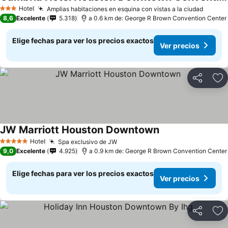
Hotel
Amplias habitaciones en esquina con vistas a la ciudad
3 Estrellas
8,6
Excelente
5.318
a 0.6 km de: George R Brown Convention Center
Elige fechas para ver los precios exactos
Ver precios
Compartir
Ag
JW Marriott Houston Downtown
Hotel
Spa exclusivo de JW
5 Estrellas
9,0
Excelente
4.925
a 0.9 km de: George R Brown Convention Center
Elige fechas para ver los precios exactos
Ver precios
Compartir
Ag