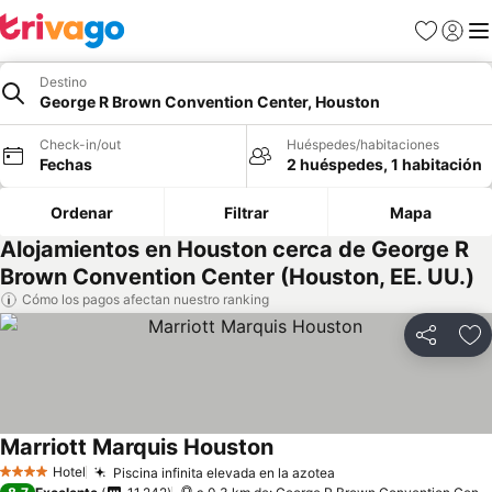
Favoritos
Iniciar 
Me
Destino
George R Brown Convention Center, Houston
Check-in/out
Huéspedes/habitaciones
Fechas
2 huéspedes, 1 habitación
Ordenar
Filtrar
Mapa
Alojamientos en Houston cerca de George R
Brown Convention Center (Houston, EE. UU.)
Cómo los pagos afectan nuestro ranking
Compartir
Ag
Marriott Marquis Houston
Hotel
Piscina infinita elevada en la azotea
4 Estrellas