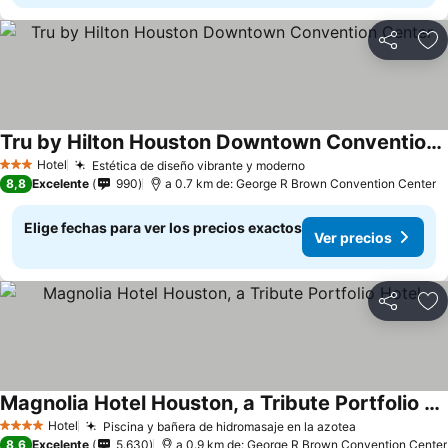
Compartir
Ag
Tru by Hilton Houston Downtown Convention Center
Hotel
Estética de diseño vibrante y moderno
3 Estrellas
8,8
Excelente
990
a 0.7 km de: George R Brown Convention Center
Elige fechas para ver los precios exactos
Ver precios
Compartir
Ag
Magnolia Hotel Houston, a Tribute Portfolio Hotel
Hotel
Piscina y bañera de hidromasaje en la azotea
4 Estrellas
8,6
Excelente
5.630
a 0.9 km de: George R Brown Convention Center