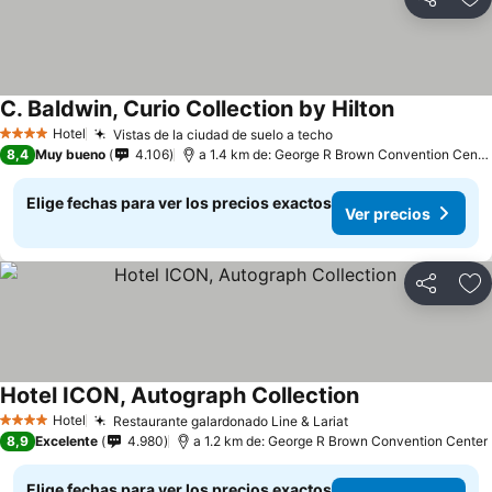
Compartir
Ag
C. Baldwin, Curio Collection by Hilton
Hotel
Vistas de la ciudad de suelo a techo
4 Estrellas
8,4
Muy bueno
4.106
a 1.4 km de: George R Brown Convention Center
Elige fechas para ver los precios exactos
Ver precios
Compartir
Ag
Hotel ICON, Autograph Collection
Hotel
Restaurante galardonado Line & Lariat
4 Estrellas
8,9
Excelente
4.980
a 1.2 km de: George R Brown Convention Center
Elige fechas para ver los precios exactos