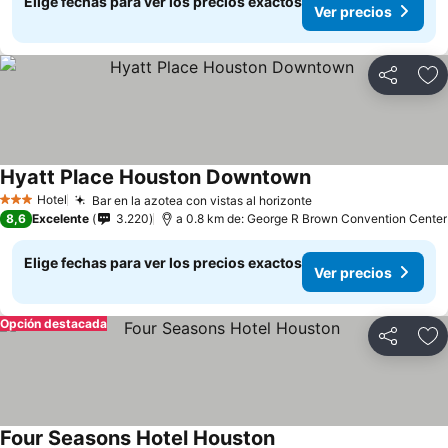
Elige fechas para ver los precios exactos
Ver precios
Compartir
Ag
Hyatt Place Houston Downtown
Hotel
Bar en la azotea con vistas al horizonte
3 Estrellas
8,6
Excelente
3.220
a 0.8 km de: George R Brown Convention Center
Elige fechas para ver los precios exactos
Ver precios
Opción destacada
Compartir
Ag
Four Seasons Hotel Houston