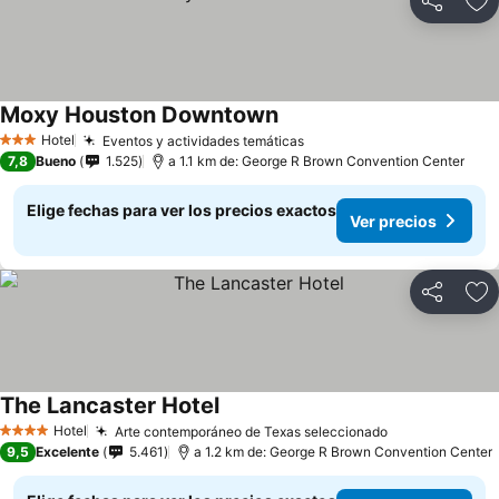
Compartir
Ag
Moxy Houston Downtown
Hotel
Eventos y actividades temáticas
3 Estrellas
7,8
Bueno
1.525
a 1.1 km de: George R Brown Convention Center
Elige fechas para ver los precios exactos
Ver precios
Compartir
Ag
The Lancaster Hotel
Hotel
Arte contemporáneo de Texas seleccionado
4 Estrellas
9,5
Excelente
5.461
a 1.2 km de: George R Brown Convention Center