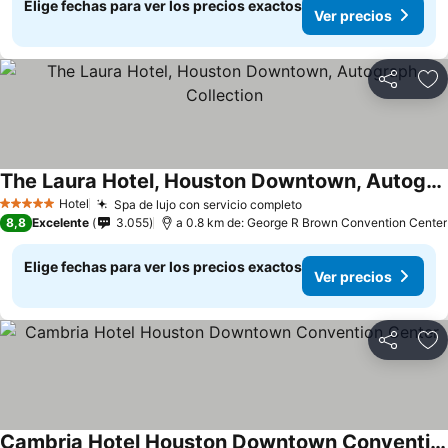
Elige fechas para ver los precios exactos
Ver precios
Compartir
Ag
The Laura Hotel, Houston Downtown, Autograph Collection
Hotel
Spa de lujo con servicio completo
5 Estrellas
8,8
Excelente
3.055
a 0.8 km de: George R Brown Convention Center
Elige fechas para ver los precios exactos
Ver precios
Compartir
Ag
Cambria Hotel Houston Downtown Convention Center