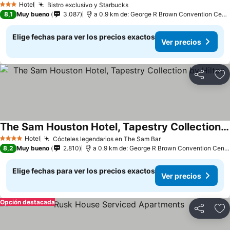
Hotel
Bistro exclusivo y Starbucks
3 Estrellas
8,1
Muy bueno
3.087
a 0.9 km de: George R Brown Convention Center
Elige fechas para ver los precios exactos
Ver precios
Compartir
Ag
The Sam Houston Hotel, Tapestry Collection by Hilton
Hotel
Cócteles legendarios en The Sam Bar
4 Estrellas
8,2
Muy bueno
2.810
a 0.9 km de: George R Brown Convention Center
Elige fechas para ver los precios exactos
Ver precios
Opción destacada
Compartir
Ag