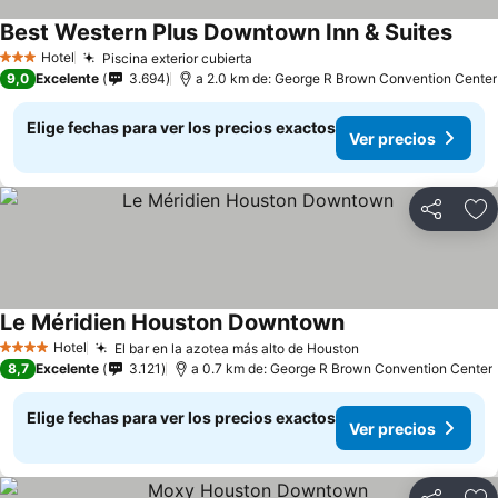
Best Western Plus Downtown Inn & Suites
Hotel
Piscina exterior cubierta
3 Estrellas
9,0
Excelente
3.694
a 2.0 km de: George R Brown Convention Center
Elige fechas para ver los precios exactos
Ver precios
Compartir
Ag
Le Méridien Houston Downtown
Hotel
El bar en la azotea más alto de Houston
4 Estrellas
8,7
Excelente
3.121
a 0.7 km de: George R Brown Convention Center
Elige fechas para ver los precios exactos
Ver precios