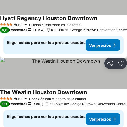
Hyatt Regency Houston Downtown
Hotel
Piscina climatizada en la azotea
4 Estrellas
8,8
Excelente
11.094
a 1.2 km de: George R Brown Convention Center
Elige fechas para ver los precios exactos
Ver precios
Compartir
Ag
The Westin Houston Downtown
Hotel
Conexión con el centro de la ciudad
4 Estrellas
9,1
Excelente
3.801
a 0.5 km de: George R Brown Convention Center
Elige fechas para ver los precios exactos
Ver precios