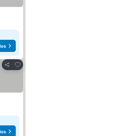
ios
Agregar a favoritos
Compartir
ios