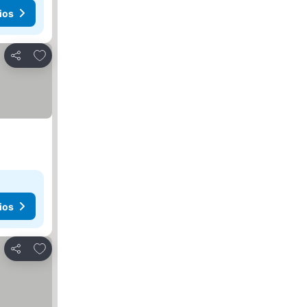
ios
Agregar a favoritos
Compartir
ios
Agregar a favoritos
Compartir