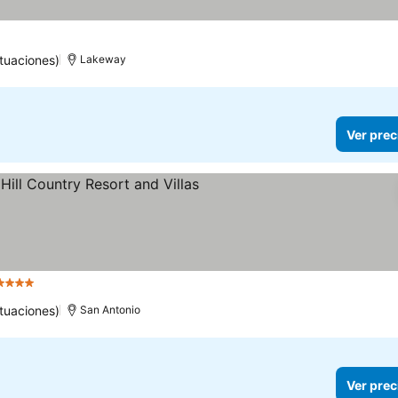
tuaciones)
Lakeway
Ver prec
4 Estrellas
tuaciones)
San Antonio
Ver prec