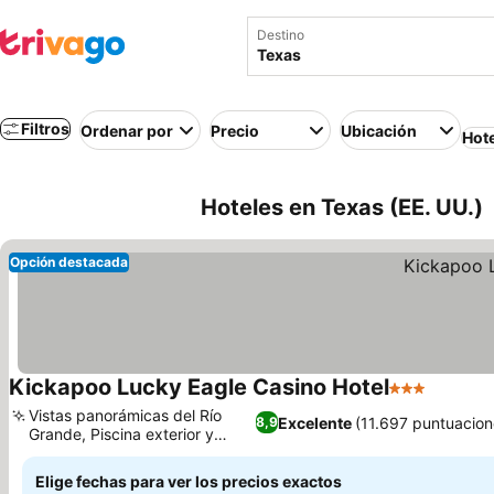
Destino
Filtros
Ordenar por
Precio
Ubicación
Hot
Hoteles en Texas (EE. UU.)
Opción destacada
Kickapoo Lucky Eagle Casino Hotel
3 Estrellas
Vistas panorámicas del Río
Excelente
(11.697 puntuacion
8,9
Grande, Piscina exterior y
gimnasio
Elige fechas para ver los precios exactos