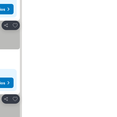
ios
Agregar a favoritos
Compartir
ios
Agregar a favoritos
Compartir