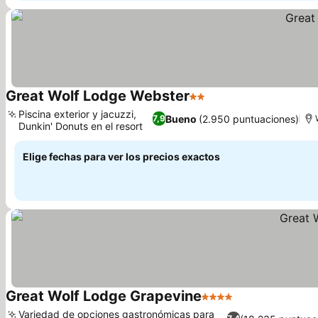
Great Wolf Lodge Webster
2 Estrellas
Piscina exterior y jacuzzi,
Bueno
(2.950 puntuaciones)
7,9
Dunkin' Donuts en el resort
Elige fechas para ver los precios exactos
Great Wolf Lodge Grapevine
4 Estrellas
Variedad de opciones gastronómicas para