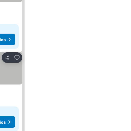
ios
Agregar a favoritos
Compartir
ios