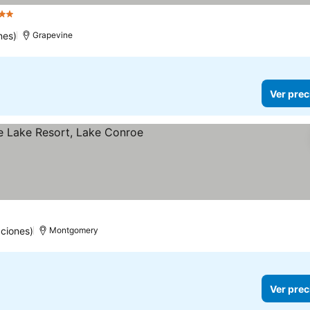
strellas
nes)
Grapevine
Ver prec
llas
ciones)
Montgomery
Ver prec