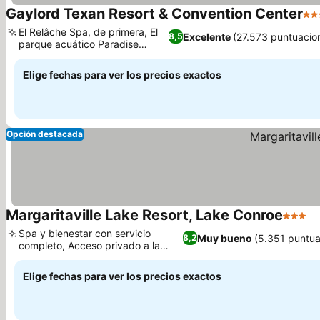
Gaylord Texan Resort & Convention Center
4 E
El Relâche Spa, de primera, El
Excelente
(27.573 puntuacio
8,5
parque acuático Paradise
Springs
Elige fechas para ver los precios exactos
Opción destacada
Margaritaville Lake Resort, Lake Conroe
3 Estre
Spa y bienestar con servicio
Muy bueno
(5.351 puntua
8,2
completo, Acceso privado a la
playa del lago
Elige fechas para ver los precios exactos