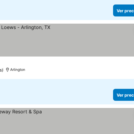
Ver prec
s)
Arlington
Ver prec