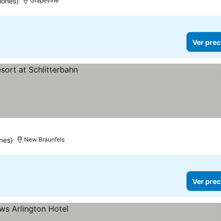
iones)
Grapevine
Ver prec
nes)
New Braunfels
Ver prec