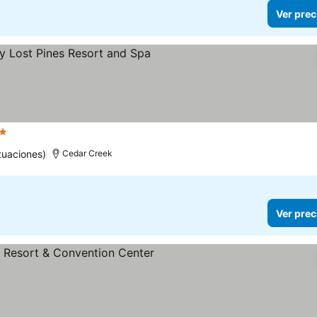
Ver prec
trellas
tuaciones)
Cedar Creek
Ver prec