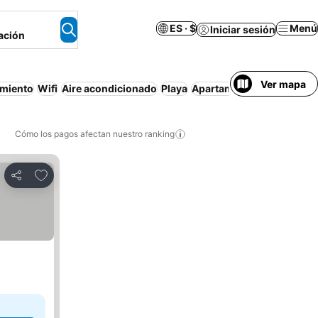
ES · $
Menú
Iniciar sesión
ación
Ver mapa
amiento
Wifi
Aire acondicionado
Playa
Apartamento amueblado
Cómo los pagos afectan nuestro ranking
Agregar a favoritos
Compartir