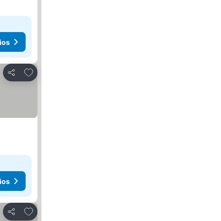
ios
Agregar a favoritos
Compartir
ios
Agregar a favoritos
Compartir