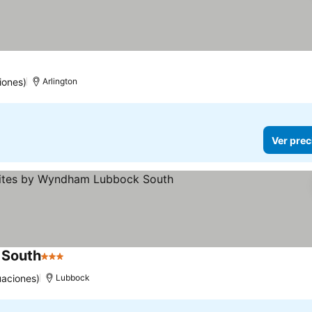
iones)
Arlington
Ver prec
 South
3 Estrellas
uaciones)
Lubbock