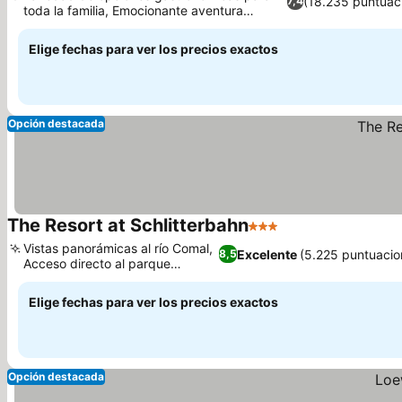
(18.235 puntuac
7,4
toda la familia, Emocionante aventura
MagiQuest
Elige fechas para ver los precios exactos
Opción destacada
The Resort at Schlitterbahn
3 Estrellas
Vistas panorámicas al río Comal,
Excelente
(5.225 puntuacio
8,5
Acceso directo al parque
acuático
Elige fechas para ver los precios exactos
Opción destacada