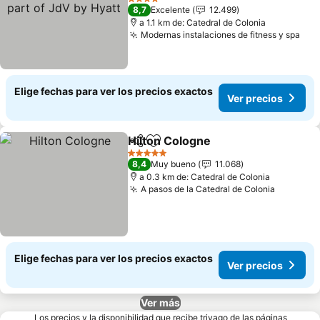
Hyatt
4 Estrellas
8,7
Excelente
12.499
a 1.1 km de: Catedral de Colonia
Modernas instalaciones de fitness y spa
Elige fechas para ver los precios exactos
Ver precios
Hilton Cologne
Compartir
Agregar a favoritos
5 Estrellas
8,4
Muy bueno
11.068
a 0.3 km de: Catedral de Colonia
A pasos de la Catedral de Colonia
Elige fechas para ver los precios exactos
Ver precios
Ver más
Los precios y la disponibilidad que recibe trivago de las páginas