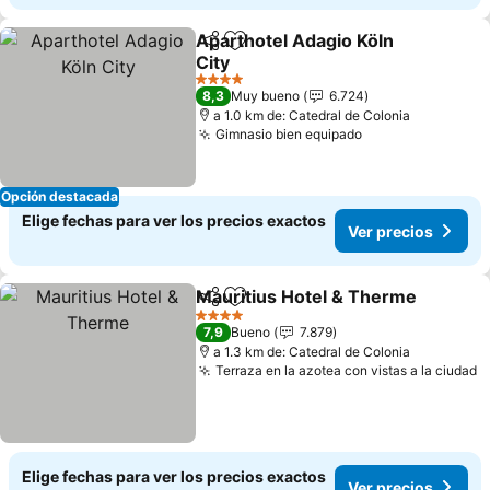
Aparthotel Adagio Köln
Compartir
Agregar a favoritos
City
4 Estrellas
8,3
Muy bueno
6.724
a 1.0 km de: Catedral de Colonia
Gimnasio bien equipado
Opción destacada
Elige fechas para ver los precios exactos
Ver precios
Mauritius Hotel & Therme
Compartir
Agregar a favoritos
4 Estrellas
7,9
Bueno
7.879
a 1.3 km de: Catedral de Colonia
Terraza en la azotea con vistas a la ciudad
Elige fechas para ver los precios exactos
Ver precios