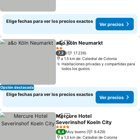
Elige fechas para ver los precios exactos
Ver precios
a&o Köln Neumarkt
Compartir
Agregar a favoritos
2 Estrellas
7,2
17.236
a 1.5 km de: Catedral de Colonia
Habitaciones privadas y compartidas para
todos los gustos
Opción destacada
Elige fechas para ver los precios exactos
Ver precios
Mercure Hotel
Compartir
Agregar a favoritos
Severinshof Koeln City
4 Estrellas
8,4
Muy bueno
9.429
a 1.3 km de: Catedral de Colonia