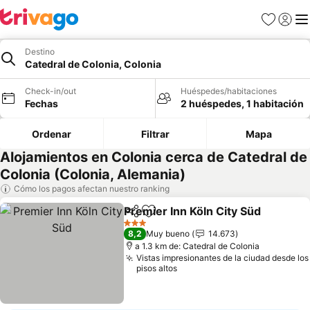
Favoritos
Iniciar 
Me
Destino
Catedral de Colonia, Colonia
Check-in/out
Huéspedes/habitaciones
Fechas
2 huéspedes, 1 habitación
Ordenar
Filtrar
Mapa
Alojamientos en Colonia cerca de Catedral de
Colonia (Colonia, Alemania)
Cómo los pagos afectan nuestro ranking
Premier Inn Köln City Süd
Compartir
Agregar a favoritos
3 Estrellas
8,2
Muy bueno
14.673
a 1.3 km de: Catedral de Colonia
Vistas impresionantes de la ciudad desde los
pisos altos