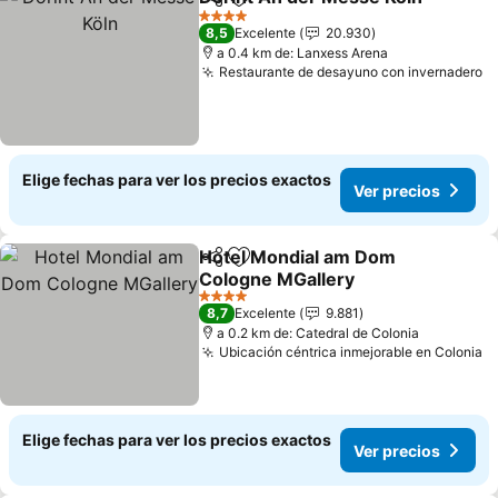
Compartir
Agregar a favoritos
4 Estrellas
8,5
Excelente
20.930
a 0.4 km de: Lanxess Arena
Restaurante de desayuno con invernadero
Elige fechas para ver los precios exactos
Ver precios
Hotel Mondial am Dom
Compartir
Agregar a favoritos
Cologne MGallery
4 Estrellas
8,7
Excelente
9.881
a 0.2 km de: Catedral de Colonia
Ubicación céntrica inmejorable en Colonia
Elige fechas para ver los precios exactos
Ver precios