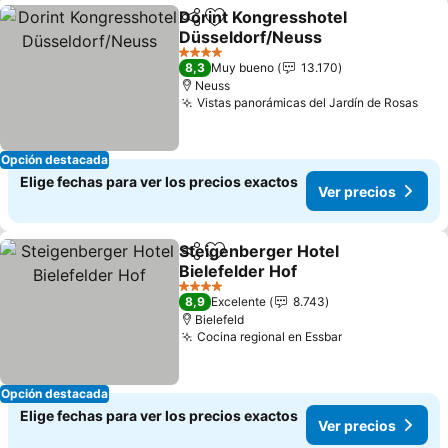
Dorint Kongresshotel
Compartir
Agregar a favoritos
Düsseldorf/Neuss
4 Estrellas
8,3
Muy bueno
13.170
Neuss
Vistas panorámicas del Jardín de Rosas
Opción destacada
Elige fechas para ver los precios exactos
Ver precios
Steigenberger Hotel
Compartir
Agregar a favoritos
Bielefelder Hof
4 Estrellas
8,9
Excelente
8.743
Bielefeld
Cocina regional en Essbar
Opción destacada
Elige fechas para ver los precios exactos
Ver precios