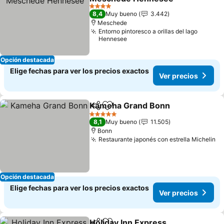
4 Estrellas
8,4
Muy bueno
3.442
Meschede
Entorno pintoresco a orillas del lago
Hennesee
Opción destacada
Elige fechas para ver los precios exactos
Ver precios
Kameha Grand Bonn
Compartir
Agregar a favoritos
5 Estrellas
8,1
Muy bueno
11.505
Bonn
Restaurante japonés con estrella Michelin
Opción destacada
Elige fechas para ver los precios exactos
Ver precios
Holiday Inn Express