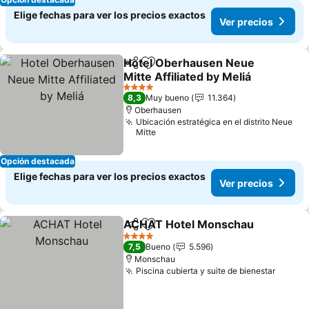
Elige fechas para ver los precios exactos
Ver precios
Hotel Oberhausen Neue
Compartir
Agregar a favoritos
Mitte Affiliated by Meliá
4 Estrellas
8,3
Muy bueno
11.364
Oberhausen
Ubicación estratégica en el distrito Neue
Mitte
Opción destacada
Elige fechas para ver los precios exactos
Ver precios
ACHAT Hotel Monschau
Compartir
Agregar a favoritos
4 Estrellas
7,5
Bueno
5.596
Monschau
Piscina cubierta y suite de bienestar