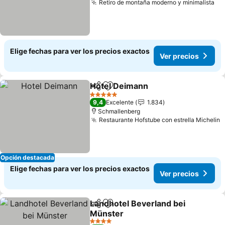
Retiro de montaña moderno y minimalista
Elige fechas para ver los precios exactos
Ver precios
Hotel Deimann
Compartir
Agregar a favoritos
5 Estrellas
9,4
Excelente
1.834
Schmallenberg
Restaurante Hofstube con estrella Michelin
Opción destacada
Elige fechas para ver los precios exactos
Ver precios
Landhotel Beverland bei
Compartir
Agregar a favoritos
Münster
4 Estrellas