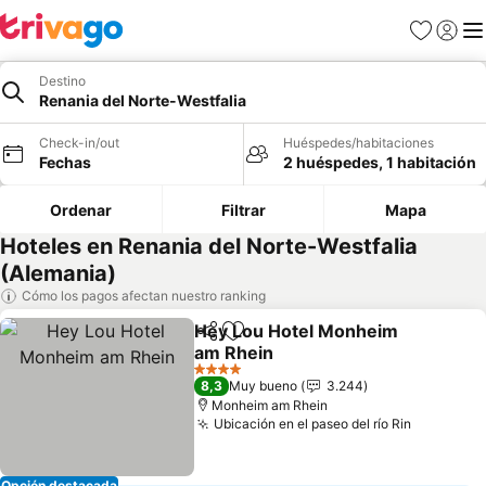
Favoritos
Iniciar 
Me
Destino
Renania del Norte-Westfalia
Check-in/out
Huéspedes/habitaciones
Fechas
2 huéspedes, 1 habitación
Ordenar
Filtrar
Mapa
Hoteles en Renania del Norte-Westfalia
(Alemania)
Cómo los pagos afectan nuestro ranking
Hey Lou Hotel Monheim
Compartir
Agregar a favoritos
am Rhein
4 Estrellas
8,3
Muy bueno
3.244
Monheim am Rhein
Ubicación en el paseo del río Rin
Opción destacada