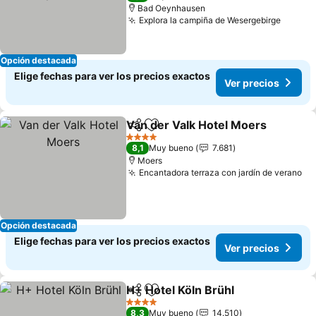
Bad Oeynhausen
Explora la campiña de Wesergebirge
Opción destacada
Elige fechas para ver los precios exactos
Ver precios
Van der Valk Hotel Moers
Compartir
Agregar a favoritos
4 Estrellas
8,1
Muy bueno
7.681
Moers
Encantadora terraza con jardín de verano
Opción destacada
Elige fechas para ver los precios exactos
Ver precios
H+ Hotel Köln Brühl
Compartir
Agregar a favoritos
4 Estrellas
8,3
Muy bueno
14.510