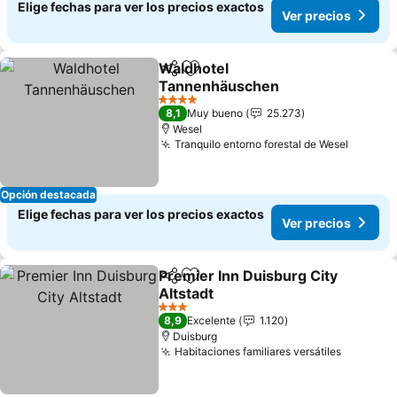
Elige fechas para ver los precios exactos
Ver precios
Waldhotel
Compartir
Agregar a favoritos
Tannenhäuschen
4 Estrellas
8,1
Muy bueno
25.273
Wesel
Tranquilo entorno forestal de Wesel
Opción destacada
Elige fechas para ver los precios exactos
Ver precios
Premier Inn Duisburg City
Compartir
Agregar a favoritos
Altstadt
3 Estrellas
8,9
Excelente
1.120
Duisburg
Habitaciones familiares versátiles