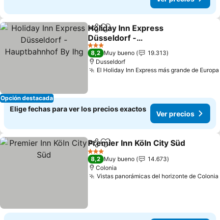
Holiday Inn Express
Compartir
Agregar a favoritos
Düsseldorf -
Hauptbahnhof By Ihg
3 Estrellas
8,2
Muy bueno
19.313
Dusseldorf
El Holiday Inn Express más grande de Europa
Opción destacada
Elige fechas para ver los precios exactos
Ver precios
Premier Inn Köln City Süd
Compartir
Agregar a favoritos
3 Estrellas
8,2
Muy bueno
14.673
Colonia
Vistas panorámicas del horizonte de Colonia