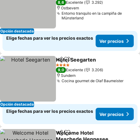
8,6
Excelente
3.292
Ostbevern
Entorno tranquilo en la campiña de
Münsterland
Opción destacada
Elige fechas para ver los precios exactos
Ver precios
Hotel Seegarten
Compartir
Agregar a favoritos
4 Estrellas
9,0
Excelente
3.206
Sundern
Cocina gourmet de Olaf Baumeister
Opción destacada
Elige fechas para ver los precios exactos
Ver precios
Welcome Hotel
Compartir
Agregar a favoritos
Meschede Hennesee