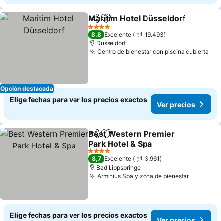
Maritim Hotel Düsseldorf
Compartir
Agregar a favoritos
4 Estrellas
8,8
Excelente
19.493
Dusseldorf
Centro de bienestar con piscina cubierta
Opción destacada
Elige fechas para ver los precios exactos
Ver precios
Best Western Premier
Compartir
Agregar a favoritos
Park Hotel & Spa
4 Estrellas
8,7
Excelente
3.961
Bad Lippspringe
Arminius Spa y zona de bienestar
Elige fechas para ver los precios exactos
Ver precios