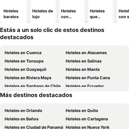
Hoteles
Hoteles de
Hoteles
Hoteles
Hote
baratos
lujo
con
que
con 
piscina
aceptan
mascotas
Estás a un solo clic de estos destinos
destacados
Hoteles en Cuenca
Hoteles en Atacames
Hoteles en Tonsupa
Hoteles en Salinas
Hoteles en Guayaquil
Hoteles en Manta
Hoteles en Riviera Maya
Hoteles en Punta Cana
Hoteles en Santiago de Chile
Hoteles en Ecuador
Más destinos destacados
Hoteles en México
Hoteles en Chicago
Hoteles en Orlando
Hoteles en Quito
Hoteles en Baños
Hoteles en Cartagena
Hoteles en Ciudad de Panamá
Hoteles en Nueva York