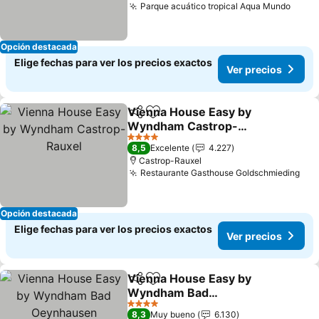
Parque acuático tropical Aqua Mundo
Opción destacada
Elige fechas para ver los precios exactos
Ver precios
Vienna House Easy by
Compartir
Agregar a favoritos
Wyndham Castrop-
Rauxel
4 Estrellas
8,5
Excelente
4.227
Castrop-Rauxel
Restaurante Gasthouse Goldschmieding
Opción destacada
Elige fechas para ver los precios exactos
Ver precios
Vienna House Easy by
Compartir
Agregar a favoritos
Wyndham Bad
Oeynhausen
4 Estrellas
8,3
Muy bueno
6.130