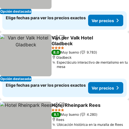
Opción destacada
Elige fechas para ver los precios exactos
Ver precios
Van der Valk Hotel
Compartir
Agregar a favoritos
Gladbeck
4 Estrellas
8,0
Muy bueno
9.783
Gladbeck
Espectáculo interactivo de mentalismo en tu
mesa
Opción destacada
Elige fechas para ver los precios exactos
Ver precios
Hotel Rheinpark Rees
Compartir
Agregar a favoritos
4 Estrellas
8,1
Muy bueno
4.280
Rees
Ubicación histórica en la muralla de Rees