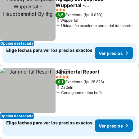
Compartir
Agregar a favoritos
Wuppertal -
Hauptbahnhof By Ihg
3 Estrellas
8,5
Excelente
9.053
Wuppertal
Ubicación excelente cerca del transporte
Opción destacada
Elige fechas para ver los precios exactos
Ver precios
Jammertal Resort
Compartir
Agregar a favoritos
4 Estrellas
9,1
Excelente
25.826
Datteln
Cena gourmet tipo bufé
Opción destacada
Elige fechas para ver los precios exactos
Ver precios