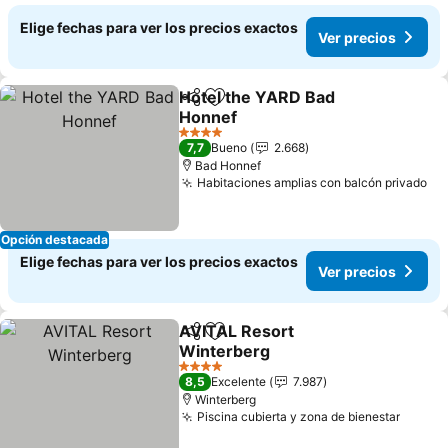
Elige fechas para ver los precios exactos
Ver precios
Hotel the YARD Bad
Compartir
Agregar a favoritos
Honnef
4 Estrellas
7,7
Bueno
2.668
Bad Honnef
Habitaciones amplias con balcón privado
Opción destacada
Elige fechas para ver los precios exactos
Ver precios
AVITAL Resort
Compartir
Agregar a favoritos
Winterberg
4 Estrellas
8,5
Excelente
7.987
Winterberg
Piscina cubierta y zona de bienestar