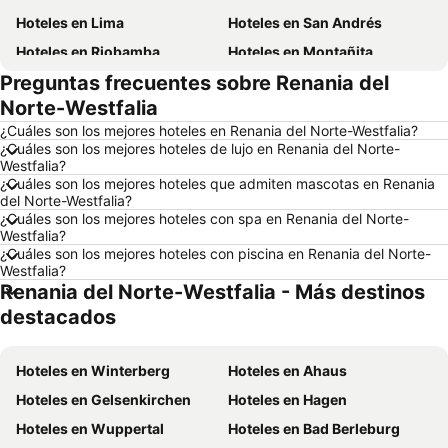
Hoteles en Lima
Hoteles en San Andrés
Hoteles en Riobamba
Hoteles en Montañita
Preguntas frecuentes sobre Renania del
Hoteles en Puerto López
Hoteles en Pedernales
Norte-Westfalia
Hoteles en Miami
Hoteles en Roma
¿Cuáles son los mejores hoteles en Renania del Norte-Westfalia?
Hoteles en Ambato
Hoteles en Cojimies
¿Cuáles son los mejores hoteles de lujo en Renania del Norte-
Westfalia?
Hoteles en Lisboa
Hoteles en Zorritos
¿Cuáles son los mejores hoteles que admiten mascotas en Renania
Hoteles en Oporto
Hoteles en Panamá
del Norte-Westfalia?
¿Cuáles son los mejores hoteles con spa en Renania del Norte-
Hoteles en Galápagos
Hoteles en Esmeraldas
Westfalia?
¿Cuáles son los mejores hoteles con piscina en Renania del Norte-
Hoteles en Curazao
Hoteles en Guatemala
Westfalia?
Hoteles en Santa Cruz
Hoteles en Colombia
Renania del Norte-Westfalia - Más destinos
Hoteles en Campania
Hoteles en Manabí
destacados
Hoteles en Italia
Hoteles en Noruega
Hoteles en Tailandia
Hoteles en Winterberg
Hoteles en Nueva Jersey
Hoteles en Ahaus
Hoteles en El Caribe
Hoteles en Gelsenkirchen
Hoteles en Lima
Hoteles en Hagen
Hoteles en Tumbes
Hoteles en Wuppertal
Hoteles en Orellana
Hoteles en Bad Berleburg