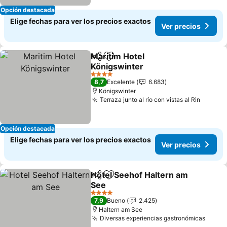
Opción destacada
Elige fechas para ver los precios exactos
Ver precios
Maritim Hotel
Compartir
Agregar a favoritos
Königswinter
4 Estrellas
8,7
Excelente
6.683
Königswinter
Terraza junto al río con vistas al Rin
Opción destacada
Elige fechas para ver los precios exactos
Ver precios
Hotel Seehof Haltern am
Compartir
Agregar a favoritos
See
4 Estrellas
7,9
Bueno
2.425
Haltern am See
Diversas experiencias gastronómicas