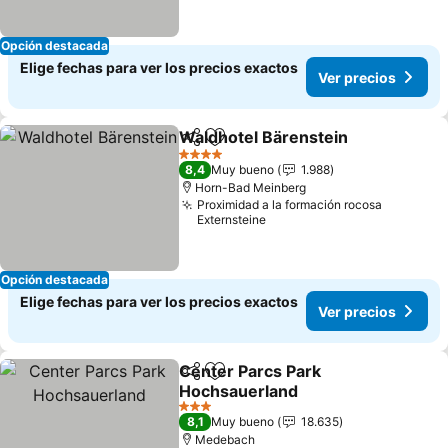
Opción destacada
Elige fechas para ver los precios exactos
Ver precios
Waldhotel Bärenstein
Compartir
Agregar a favoritos
4 Estrellas
8,4
Muy bueno
1.988
Horn-Bad Meinberg
Proximidad a la formación rocosa
Externsteine
Opción destacada
Elige fechas para ver los precios exactos
Ver precios
Center Parcs Park
Compartir
Agregar a favoritos
Hochsauerland
3 Estrellas
8,1
Muy bueno
18.635
Medebach