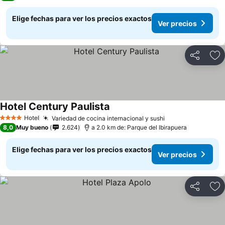
Elige fechas para ver los precios exactos
Ver precios
Compartir
Ag
Hotel Century Paulista
Ver precios
Hotel
Variedad de cocina internacional y sushi
Ver precios
4 Estrellas
8,0
Muy bueno
2.624
a 2.0 km de: Parque del Ibirapuera
Elige fechas para ver los precios exactos
Ver precios
Compartir
Ag