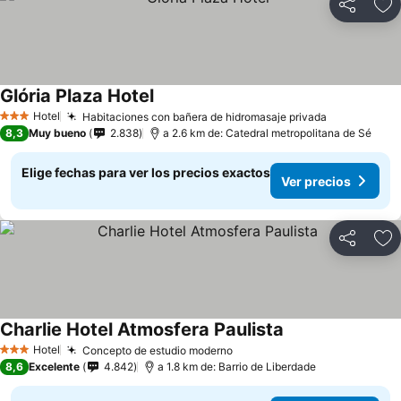
Compartir
Ag
Glória Plaza Hotel
Ver precios
Hotel
Habitaciones con bañera de hidromasaje privada
Ver precio
3 Estrellas
8,3
Muy bueno
2.838
a 2.6 km de: Catedral metropolitana de Sé
Elige fechas para ver los precios exactos
Ver precios
Compartir
Ag
Charlie Hotel Atmosfera Paulista
Ver precios
Hotel
Concepto de estudio moderno
Ver precios
3 Estrellas
8,6
Excelente
4.842
a 1.8 km de: Barrio de Liberdade