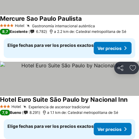
Mercure Sao Paulo Paulista
Ver precios
Hotel
Gastronomía internacional auténtica
Ver precios
4 Estrellas
8,7
Excelente
6.782
a 2.2 km de: Catedral metropolitana de Sé
Elige fechas para ver los precios exactos
Ver precios
Compartir
Ag
Hotel Euro Suite São Paulo by Nacional Inn
Ver 
Hotel
Experiencia de ascensor tradicional
Ver precios
3 Estrellas
7,9
Bueno
8.291
a 1.1 km de: Catedral metropolitana de Sé
Elige fechas para ver los precios exactos
Ver precios