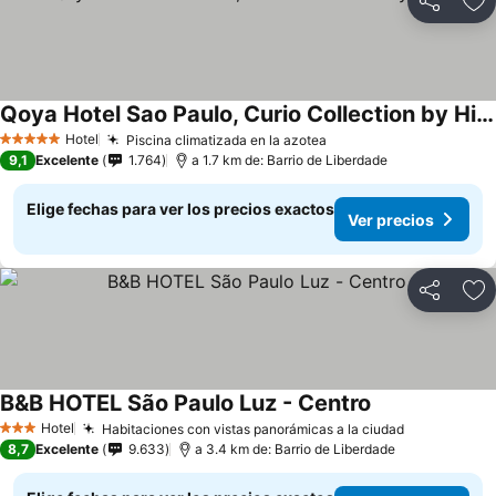
Compartir
Ag
Qoya Hotel Sao Paulo, Curio Collection by Hilton
Ver precios
Hotel
Piscina climatizada en la azotea
Ver precios
5 Estrellas
9,1
Excelente
1.764
a 1.7 km de: Barrio de Liberdade
Elige fechas para ver los precios exactos
Ver precios
Compartir
Ag
B&B HOTEL São Paulo Luz - Centro
Ver precios
Hotel
Habitaciones con vistas panorámicas a la ciudad
Ver precio
3 Estrellas
8,7
Excelente
9.633
a 3.4 km de: Barrio de Liberdade