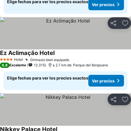
Elige fechas para ver los precios exactos
Ver precios
Compartir
Ag
Ez Aclimação Hotel
Ver precios
Hotel
Gimnasio bien equipado
Ver precios
4 Estrellas
8,8
Excelente
12.315
a 2.7 km de: Parque del Ibirapuera
Elige fechas para ver los precios exactos
Ver precios
Compartir
Ag
Nikkey Palace Hotel