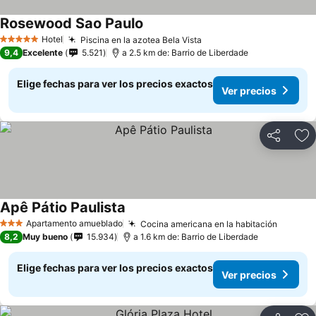
Rosewood Sao Paulo
Ver precios
Hotel
Piscina en la azotea Bela Vista
Ver precios
5 Estrellas
9,4
Excelente
5.521
a 2.5 km de: Barrio de Liberdade
Elige fechas para ver los precios exactos
Ver precios
Compartir
Ag
Apê Pátio Paulista
Ver precios
Apartamento amueblado
Cocina americana en la habitación
Ver pre
3 Estrellas
8,2
Muy bueno
15.934
a 1.6 km de: Barrio de Liberdade
Elige fechas para ver los precios exactos
Ver precios