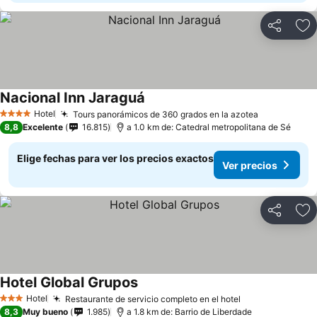
Compartir
Ag
Nacional Inn Jaraguá
Ver precios
Hotel
Tours panorámicos de 360 grados en la azotea
Ver precio
4 Estrellas
8,8
Excelente
16.815
a 1.0 km de: Catedral metropolitana de Sé
Elige fechas para ver los precios exactos
Ver precios
Compartir
Ag
Hotel Global Grupos
Ver precios
Hotel
Restaurante de servicio completo en el hotel
Ver precios
3 Estrellas
8,3
Muy bueno
1.985
a 1.8 km de: Barrio de Liberdade