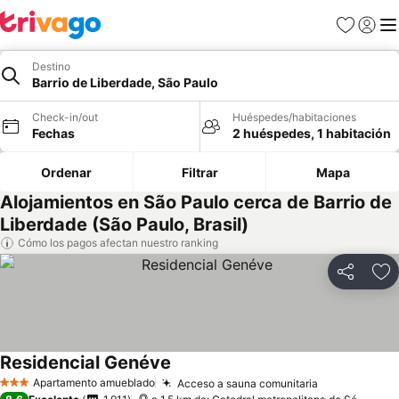
Favoritos
Iniciar 
Me
Destino
Barrio de Liberdade, São Paulo
Check-in/out
Huéspedes/habitaciones
Fechas
2 huéspedes, 1 habitación
Ordenar
Filtrar
Mapa
Alojamientos en São Paulo cerca de Barrio de
Liberdade (São Paulo, Brasil)
Cómo los pagos afectan nuestro ranking
Compartir
Ag
Residencial Genéve
Ver precios
Apartamento amueblado
Acceso a sauna comunitaria
Ver precios
3 Estrellas