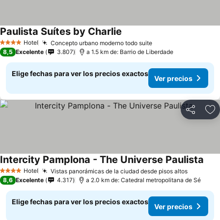
Paulista Suítes by Charlie
Ver precios
Hotel
Concepto urbano moderno todo suite
Ver precios
4 Estrellas
8,5
Excelente
3.807
a 1.5 km de: Barrio de Liberdade
Elige fechas para ver los precios exactos
Ver precios
Compartir
Ag
Intercity Pamplona - The Universe Paulista
Ver 
Hotel
Vistas panorámicas de la ciudad desde pisos altos
Ver prec
4 Estrellas
8,6
Excelente
4.317
a 2.0 km de: Catedral metropolitana de Sé
Elige fechas para ver los precios exactos
Ver precios