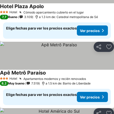
Hotel Plaza Apolo
Ver precios
Hotel
Cómodo aparcamiento cubierto en el lugar
Ver precios
3 Estrellas
7,7
Bueno
3.109
a 1.3 km de: Catedral metropolitana de Sé
Elige fechas para ver los precios exactos
Ver precios
Compartir
Ag
Apê Metrô Paraíso
Ver precios
Hotel
Apartamentos modernos y recién renovados
Ver precios
3 Estrellas
8,2
Muy bueno
7.519
a 1.5 km de: Barrio de Liberdade
Elige fechas para ver los precios exactos
Ver precios