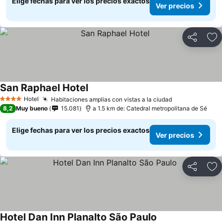
Elige fechas para ver los precios exactos
Ver precios
Compartir
Ag
San Raphael Hotel
Ver precios
Hotel
Habitaciones amplias con vistas a la ciudad
Ver precios
4 Estrellas
8,2
Muy bueno
15.081
a 1.5 km de: Catedral metropolitana de Sé
Elige fechas para ver los precios exactos
Ver precios
Compartir
Ag
Hotel Dan Inn Planalto São Paulo