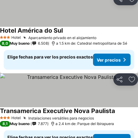
Compartir
Ag
Hotel América do Sul
Ver precios
Hotel
Aparcamiento privado en el alojamiento
Ver precios
3 Estrellas
8,0
Muy bueno
6.508
a 1.5 km de: Catedral metropolitana de Sé
Elige fechas para ver los precios exactos
Ver precios
Compartir
Ag
Transamerica Executive Nova Paulista
Ver preci
Hotel
Instalaciones versátiles para negocios
Ver precios
3 Estrellas
8,1
Muy bueno
7.877
a 2.4 km de: Parque del Ibirapuera
Elige fechas para ver los precios exactos