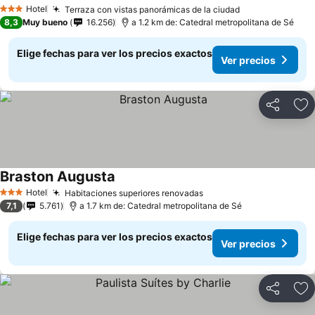
Ver precios
Hotel
Terraza con vistas panorámicas de la ciudad
Ver precios
3 Estrellas
8,3
Muy bueno
16.256
a 1.2 km de: Catedral metropolitana de Sé
Elige fechas para ver los precios exactos
Ver precios
Compartir
Ag
Braston Augusta
Ver precios
Hotel
Habitaciones superiores renovadas
Ver precios
3 Estrellas
7,1
5.761
a 1.7 km de: Catedral metropolitana de Sé
Elige fechas para ver los precios exactos
Ver precios
Compartir
Ag