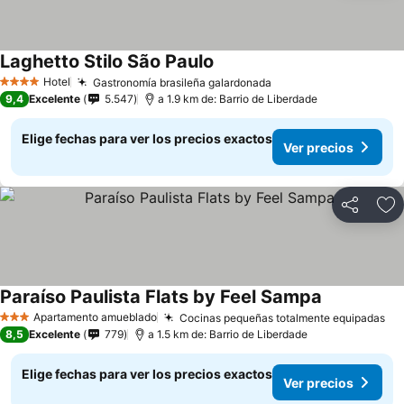
Laghetto Stilo São Paulo
Ver precios
Hotel
Gastronomía brasileña galardonada
Ver precios
4 Estrellas
9,4
Excelente
5.547
a 1.9 km de: Barrio de Liberdade
Elige fechas para ver los precios exactos
Ver precios
Compartir
Ag
Paraíso Paulista Flats by Feel Sampa
Ver precios
Apartamento amueblado
Cocinas pequeñas totalmente equipadas
Ve
3 Estrellas
8,5
Excelente
779
a 1.5 km de: Barrio de Liberdade
Elige fechas para ver los precios exactos
Ver precios