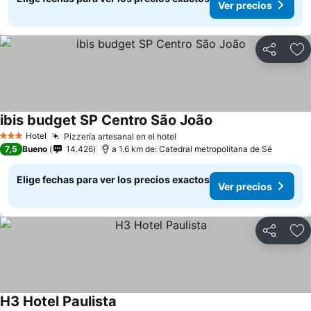
Ver precios
Compartir
Ag
ibis budget SP Centro São João
Ver precios
Hotel
Pizzería artesanal en el hotel
Ver precios
3 Estrellas
7,5
Bueno
14.426
a 1.6 km de: Catedral metropolitana de Sé
Elige fechas para ver los precios exactos
Ver precios
Compartir
Ag
H3 Hotel Paulista
Ver precios