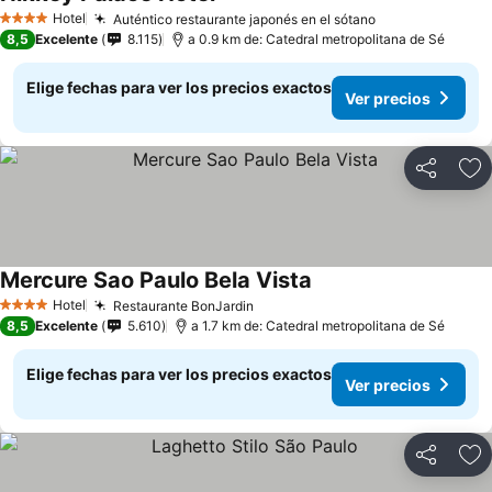
Ver precios
Hotel
Auténtico restaurante japonés en el sótano
Ver precios
4 Estrellas
8,5
Excelente
8.115
a 0.9 km de: Catedral metropolitana de Sé
Elige fechas para ver los precios exactos
Ver precios
Compartir
Ag
Mercure Sao Paulo Bela Vista
Ver precios
Hotel
Restaurante BonJardin
Ver precios
4 Estrellas
8,5
Excelente
5.610
a 1.7 km de: Catedral metropolitana de Sé
Elige fechas para ver los precios exactos
Ver precios
Compartir
Ag