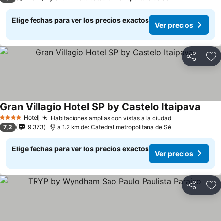
Elige fechas para ver los precios exactos
Ver precios
Compartir
Ag
Gran Villagio Hotel SP by Castelo Itaipava
Ver p
Hotel
Habitaciones amplias con vistas a la ciudad
Ver precios
4 Estrellas
7,2
9.373
a 1.2 km de: Catedral metropolitana de Sé
Elige fechas para ver los precios exactos
Ver precios
Compartir
Ag