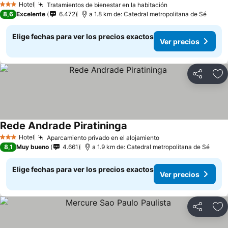
Hotel
Tratamientos de bienestar en la habitación
Ver precios
3 Estrellas
8,6
Excelente
6.472
a 1.8 km de: Catedral metropolitana de Sé
Elige fechas para ver los precios exactos
Ver precios
Compartir
Ag
Rede Andrade Piratininga
Ver precios
Hotel
Aparcamiento privado en el alojamiento
Ver precios
3 Estrellas
8,1
Muy bueno
4.661
a 1.9 km de: Catedral metropolitana de Sé
Elige fechas para ver los precios exactos
Ver precios
Compartir
Ag