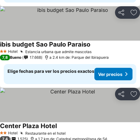
Compartir
Ag
ibis budget Sao Paulo Paraiso
Ver precios
Hotel
Estancia urbana que admite mascotas
Ver precios
2 Estrellas
7,8
Bueno
17.668
a 2.4 km de: Parque del Ibirapuera
Elige fechas para ver los precios exactos
Ver precios
Compartir
Ag
Center Plaza Hotel
Ver precios
Hotel
Restaurante en el hotel
Ver precios
2 Estrellas
7,4
1.525
a 1.7 km de: Catedral metropolitana de Sé