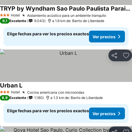
TRYP by Wyndham Sao Paulo Paulista Paraiso
Ver precios
Hotel
Aislamiento acústico para un ambiente tranquilo
Ver precios
3 Estrellas
9,1
Excelente
9.043
a 1.6 km de: Barrio de Liberdade
Elige fechas para ver los precios exactos
Ver precios
Compartir
Ag
Urban L
Ver precios
Hotel
Cocina americana con microondas
Ver precios
3 Estrellas
8,9
Excelente
1.180
a 1.3 km de: Barrio de Liberdade
Elige fechas para ver los precios exactos
Ver precios