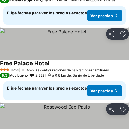
8,6
Excelente
1.911
a 1.5 km de: Catedral metropolitana de Sé
Elige fechas para ver los precios exactos
Ver precios
Compartir
Ag
Free Palace Hotel
Ver precios
Hotel
Amplias configuraciones de habitaciones familiares
Ver preci
3 Estrellas
8,3
Muy bueno
2.882
a 0.8 km de: Barrio de Liberdade
Elige fechas para ver los precios exactos
Ver precios
Compartir
Ag