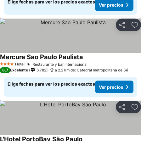
Elige fechas para ver los precios exactos
Ver precios
Compartir
Ag
Mercure Sao Paulo Paulista
Hotel
Restaurante y bar internacional
4 Estrellas
8,7
Excelente
6.782
a 2.2 km de: Catedral metropolitana de Sé
Elige fechas para ver los precios exactos
Ver precios
Compartir
Ag
L'Hotel PortoBay São Paulo