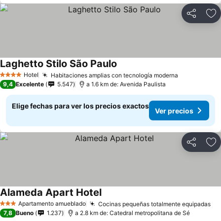
Compartir
Ag
Laghetto Stilo São Paulo
Hotel
Habitaciones amplias con tecnología moderna
4 Estrellas
9,4
Excelente
5.547
a 1.6 km de: Avenida Paulista
Elige fechas para ver los precios exactos
Ver precios
Compartir
Ag
Alameda Apart Hotel
Apartamento amueblado
Cocinas pequeñas totalmente equipadas
3 Estrellas
7,8
Bueno
1.237
a 2.8 km de: Catedral metropolitana de Sé