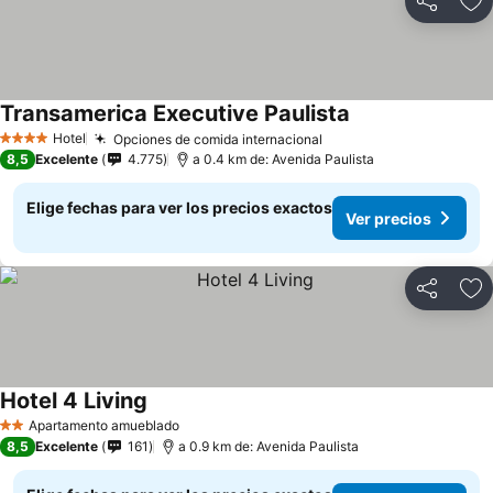
Compartir
Ag
Transamerica Executive Paulista
Hotel
Opciones de comida internacional
4 Estrellas
8,5
Excelente
4.775
a 0.4 km de: Avenida Paulista
Elige fechas para ver los precios exactos
Ver precios
Compartir
Ag
Hotel 4 Living
Apartamento amueblado
2 Estrellas
8,5
Excelente
161
a 0.9 km de: Avenida Paulista