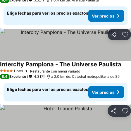
9,4
Excelente
5.521
a 0.4 km de: Avenida Paulista
Elige fechas para ver los precios exactos
Ver precios
Compartir
Ag
Intercity Pamplona - The Universe Paulista
Hotel
Restaurante con menú variado
4 Estrellas
8,6
Excelente
4.317
a 2.0 km de: Catedral metropolitana de Sé
Elige fechas para ver los precios exactos
Ver precios
Compartir
Ag