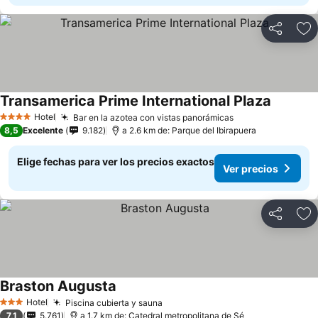
Compartir
Ag
Transamerica Prime International Plaza
Hotel
Bar en la azotea con vistas panorámicas
4 Estrellas
8,5
Excelente
9.182
a 2.6 km de: Parque del Ibirapuera
Elige fechas para ver los precios exactos
Ver precios
Compartir
Ag
Braston Augusta
Hotel
Piscina cubierta y sauna
3 Estrellas
7,1
5.761
a 1.7 km de: Catedral metropolitana de Sé