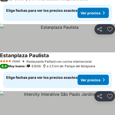
Elige fechas para ver los precios exactos
Ver precios
Compartir
Ag
Estanplaza Paulista
Hotel
Restaurante Paillard con cocina internacional
4 Estrellas
8,4
Muy bueno
6.839
a 2.5 km de: Parque del Ibirapuera
Elige fechas para ver los precios exactos
Ver precios
Compartir
Ag