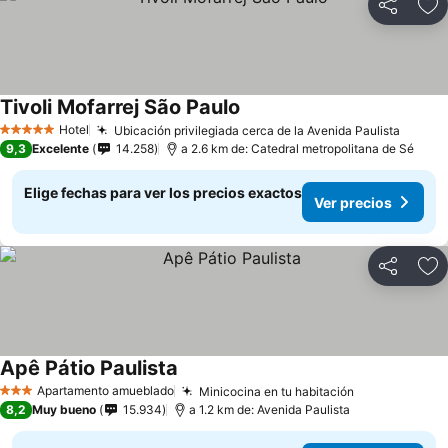
Compartir
Ag
Tivoli Mofarrej São Paulo
Hotel
Ubicación privilegiada cerca de la Avenida Paulista
5 Estrellas
9,3
Excelente
14.258
a 2.6 km de: Catedral metropolitana de Sé
Elige fechas para ver los precios exactos
Ver precios
Compartir
Ag
Apê Pátio Paulista
Apartamento amueblado
Minicocina en tu habitación
3 Estrellas
8,2
Muy bueno
15.934
a 1.2 km de: Avenida Paulista