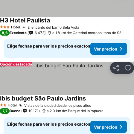
H3 Hotel Paulista
Hotel
El encanto del barrio Bela Vista
3 Estrellas
8,6
Excelente
6.472
a 1.8 km de: Catedral metropolitana de Sé
Elige fechas para ver los precios exactos
Ver precios
Opción destacada
Compartir
Ag
ibis budget São Paulo Jardins
Hotel
Vistas de la ciudad desde los pisos altos
2 Estrellas
7,7
Bueno
19.171
a 2.0 km de: Parque del Ibirapuera
Elige fechas para ver los precios exactos
Ver precios