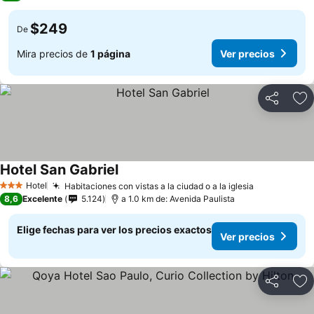
$249
De
Mira precios de
1 página
Ver precios
Compartir
Ag
Hotel San Gabriel
Hotel
Habitaciones con vistas a la ciudad o a la iglesia
3 Estrellas
8,6
Excelente
5.124
a 1.0 km de: Avenida Paulista
Elige fechas para ver los precios exactos
Ver precios
Compartir
Ag