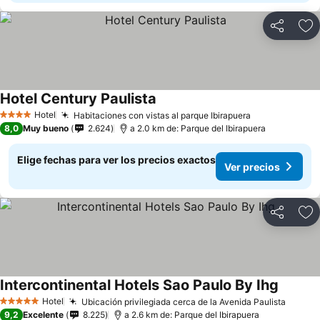
Compartir
Ag
Hotel Century Paulista
Hotel
Habitaciones con vistas al parque Ibirapuera
4 Estrellas
8,0
Muy bueno
2.624
a 2.0 km de: Parque del Ibirapuera
Elige fechas para ver los precios exactos
Ver precios
Compartir
Ag
Intercontinental Hotels Sao Paulo By Ihg
Hotel
Ubicación privilegiada cerca de la Avenida Paulista
5 Estrellas
9,2
Excelente
8.225
a 2.6 km de: Parque del Ibirapuera