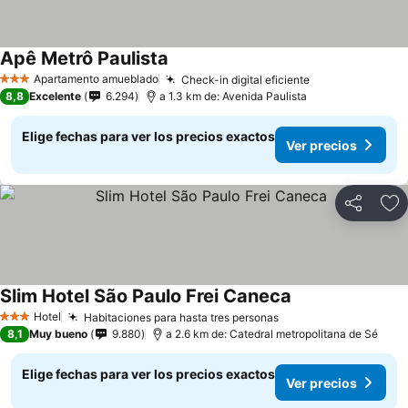
Apê Metrô Paulista
Apartamento amueblado
Check-in digital eficiente
3 Estrellas
8,8
Excelente
6.294
a 1.3 km de: Avenida Paulista
Elige fechas para ver los precios exactos
Ver precios
Compartir
Ag
Slim Hotel São Paulo Frei Caneca
Hotel
Habitaciones para hasta tres personas
3 Estrellas
8,1
Muy bueno
9.880
a 2.6 km de: Catedral metropolitana de Sé
Elige fechas para ver los precios exactos
Ver precios