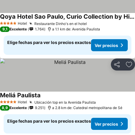
Qoya Hotel Sao Paulo, Curio Collection by Hilton
Hotel
Restaurante Dinho's en el hotel
5 Estrellas
9,1
Excelente
1.764
a 1.1 km de: Avenida Paulista
Elige fechas para ver los precios exactos
Ver precios
Compartir
Ag
Meliá Paulista
Hotel
Ubicación top en la Avenida Paulista
5 Estrellas
8,9
Excelente
9.251
a 2.8 km de: Catedral metropolitana de Sé
Elige fechas para ver los precios exactos
Ver precios