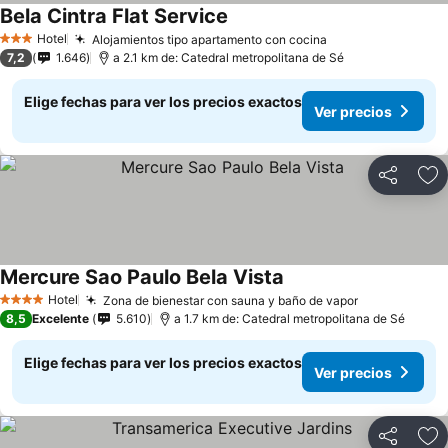
Bela Cintra Flat Service
Hotel
Alojamientos tipo apartamento con cocina
3 Estrellas
7,2
1.646
a 2.1 km de: Catedral metropolitana de Sé
Elige fechas para ver los precios exactos
Ver precios
Compartir
Ag
Mercure Sao Paulo Bela Vista
Hotel
Zona de bienestar con sauna y baño de vapor
4 Estrellas
8,5
Excelente
5.610
a 1.7 km de: Catedral metropolitana de Sé
Elige fechas para ver los precios exactos
Ver precios
Compartir
Ag