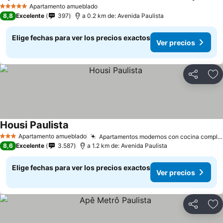
Apartamento amueblado
5 Estrellas
8,8
Excelente
397
a 0.2 km de: Avenida Paulista
Elige fechas para ver los precios exactos
Ver precios
Compartir
Ag
Housi Paulista
Apartamento amueblado
Apartamentos modernos con cocina completa
3 Estrellas
8,6
Excelente
3.587
a 1.2 km de: Avenida Paulista
Elige fechas para ver los precios exactos
Ver precios
Compartir
Ag