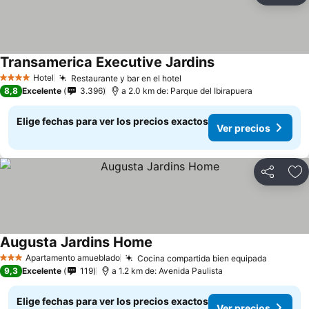
Transamerica Executive Jardins
Hotel
Restaurante y bar en el hotel
4 Estrellas
8,8
Excelente
3.396
a 2.0 km de: Parque del Ibirapuera
Elige fechas para ver los precios exactos
Ver precios
Compartir
Ag
Augusta Jardins Home
Apartamento amueblado
Cocina compartida bien equipada
3 Estrellas
9,3
Excelente
119
a 1.2 km de: Avenida Paulista
Elige fechas para ver los precios exactos
Ver precios