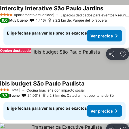
Intercity Interative São Paulo Jardins
Apartamento amueblado
Espacios dedicados para eventos y reuniones
4 Estrellas
8,0
Muy bueno
4.416
a 2.2 km de: Parque del Ibirapuera
Elige fechas para ver los precios exactos
Ver precios
Opción destacada
Compartir
Ag
ibis budget São Paulo Paulista
Hotel
Cocina brasileña con impacto social
3 Estrellas
7,7
Bueno
24.001
a 2.8 km de: Catedral metropolitana de Sé
Elige fechas para ver los precios exactos
Ver precios