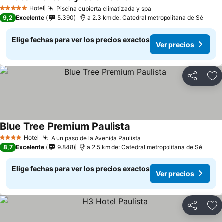
Hotel
Piscina cubierta climatizada y spa
5 Estrellas
9,2
Excelente
5.390
a 2.3 km de: Catedral metropolitana de Sé
Elige fechas para ver los precios exactos
Ver precios
Compartir
Ag
Blue Tree Premium Paulista
Hotel
A un paso de la Avenida Paulista
4 Estrellas
8,7
Excelente
9.848
a 2.5 km de: Catedral metropolitana de Sé
Elige fechas para ver los precios exactos
Ver precios
Compartir
Ag