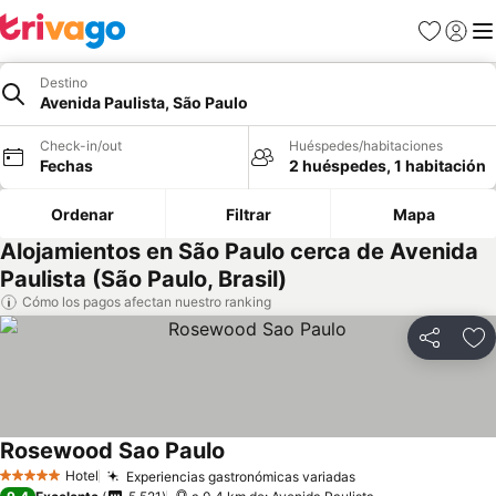
Favoritos
Iniciar 
Me
Destino
Avenida Paulista, São Paulo
Check-in/out
Huéspedes/habitaciones
Fechas
2 huéspedes, 1 habitación
Ordenar
Filtrar
Mapa
Alojamientos en São Paulo cerca de Avenida
Paulista (São Paulo, Brasil)
Cómo los pagos afectan nuestro ranking
Compartir
Ag
Rosewood Sao Paulo
Hotel
Experiencias gastronómicas variadas
5 Estrellas