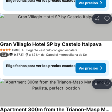
Elige fechas para ver los precios exactos
Ver precios
Compartir
Ag
Gran Villagio Hotel SP by Castelo Itaipava
Hotel
Elegante vestíbulo con gran escalera
4 Estrellas
7,2
9.373
a 1.2 km de: Catedral metropolitana de Sé
Elige fechas para ver los precios exactos
Ver precios
Compartir
Ag
Apartment 300m from the Trianon-Masp Metro and Av. Paulista, perfect location