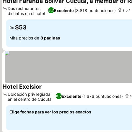
Hotel Faranda Bolivar Cucuta, a member of R
Dos restaurantes
Excelente
(3.818 puntuaciones)
8,7
a 5.4
distintos en el hotel
$53
De
Mira precios de
8 páginas
Hotel Exelsior
Ubicación privilegiada
Excelente
(1.676 puntuaciones)
8,7
a
en el centro de Cúcuta
Elige fechas para ver los precios exactos