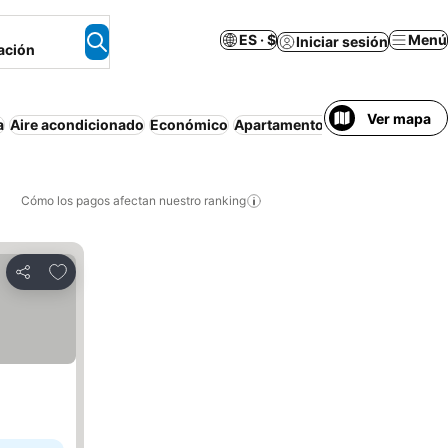
ES · $
Menú
Iniciar sesión
ación
Ver mapa
a
Aire acondicionado
Económico
Apartamento amueblado
Wifi
Cómo los pagos afectan nuestro ranking
Agregar a favoritos
Compartir