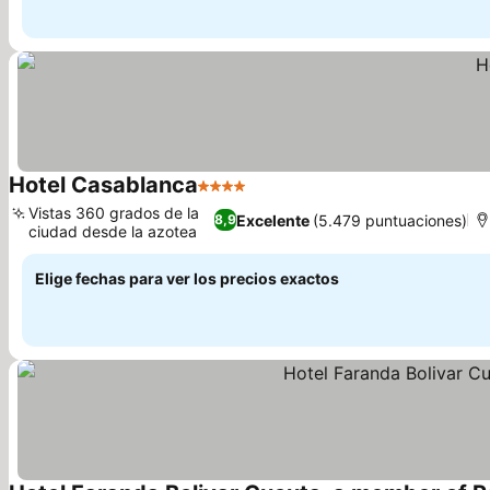
Hotel Casablanca
4 Estrellas
Vistas 360 grados de la
Excelente
(5.479 puntuaciones)
8,9
ciudad desde la azotea
Elige fechas para ver los precios exactos