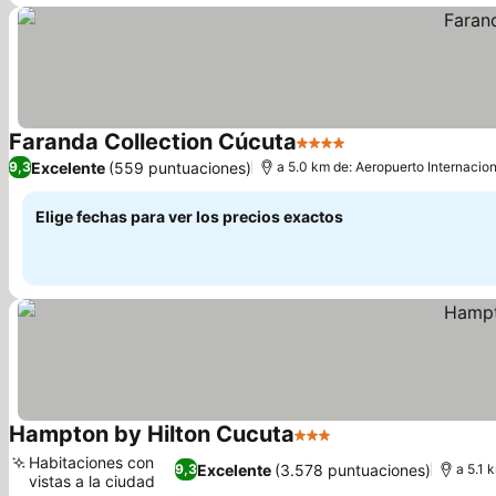
Faranda Collection Cúcuta
4 Estrellas
Excelente
(559 puntuaciones)
9,3
a 5.0 km de: Aeropuerto Internacio
Elige fechas para ver los precios exactos
Hampton by Hilton Cucuta
3 Estrellas
Habitaciones con
Excelente
(3.578 puntuaciones)
9,3
a 5.1 
vistas a la ciudad