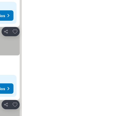
ios
Agregar a favoritos
Compartir
ios
Agregar a favoritos
Compartir