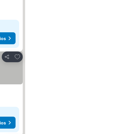
ios
Agregar a favoritos
Compartir
ios