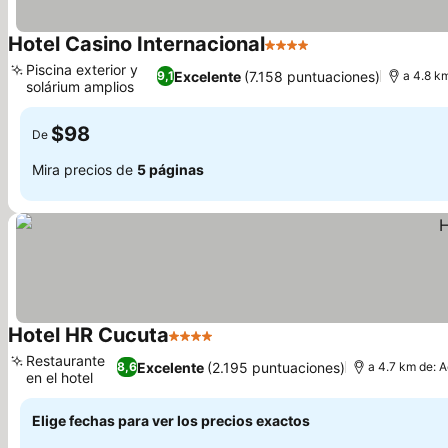
Hotel Casino Internacional
4 Estrellas
Piscina exterior y
Excelente
(7.158 puntuaciones)
9,1
a 4.8 k
solárium amplios
$98
De
Mira precios de
5 páginas
Hotel HR Cucuta
4 Estrellas
Restaurante
Excelente
(2.195 puntuaciones)
8,6
a 4.7 km de: 
en el hotel
Elige fechas para ver los precios exactos