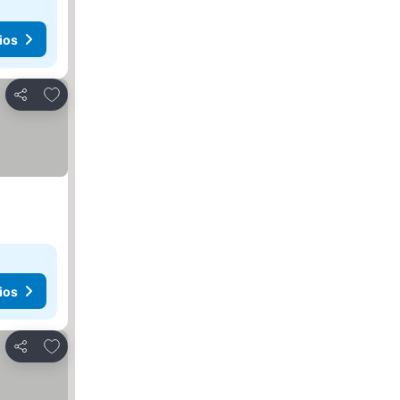
ios
Agregar a favoritos
Compartir
ios
Agregar a favoritos
Compartir