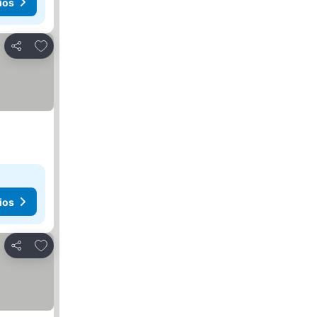
ios
Agregar a favoritos
Compartir
ios
Agregar a favoritos
Compartir