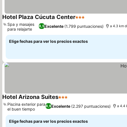
Hotel Plaza Cúcuta Center
3 Estrellas
Spa y masajes
Excelente
(1.799 puntuaciones)
8,5
a 4.3 km d
para relajarte
Elige fechas para ver los precios exactos
Hotel Arizona Suites
3 Estrellas
Piscina exterior para
Excelente
(2.297 puntuaciones)
8,9
a 4.4 
el buen tiempo
Elige fechas para ver los precios exactos